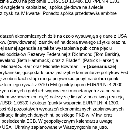
dzinie 22:00 na poziomie EUR/USD 1,0486, EUR/PLN 4,1393,
względem kapitalizacji spółka giełdowa na świecie
 zysk za IV kwartał. Ponadto spółka przedstawiła ambitne
arzeń ekonomicznych dziś na czoło wysuwają się dane z USA
kw. (zrewidowane), zamówień na dobra trwałego użytku oraz nt.
ej samej agendzie są także wystąpienia publiczne pięciu
zesi oddziałów Rezerwy Federalnej z Richmond (Tom Barkin),
eveland (Beth Hammack) oraz z Filadelfii (Patrick Harker) a
 Michael S. Barr oraz Michelle Bowman. ●
[Scenariusze]
ykańskiej gospodarki oraz jastrzębie komentarze polityków Fed
wę w obniżkach stóp) mogą przywrócić popyt na dolara (punkt
ztem jego rywali z G10 i EM (punkty oporu EUR/PLN: 4,2000,
zych danych i gołębich wypowiedzi monetarnych zza oceanu
ybkim wznowieniem cięć) należy się liczyć z przeciwną reakcją
/USD: 1,0530)
i złotego
(punkty wsparcia EUR/PLN: 4,1300,
pośród pozostałych wydarzeń ekonomicznych zaplanowanych
blikacje finalnych danych nt. polskiego PKB w IV kw. oraz
ego posiedzenia ECB. W geopolitycznym kalendarzu uwagę
w USA i Ukrainy zaplanowane w Waszyngtonie na jutro.