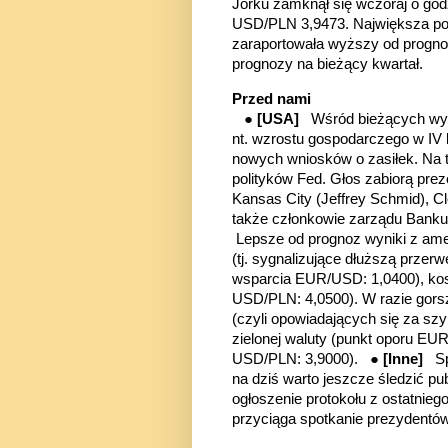
Jorku zamknął się wczoraj o go
USD/PLN 3,9473. Największa pod 
zaraportowała wyższy od prognoz
prognozy na bieżący kwartał.
Przed nami
●
[USA]
Wśród bieżących wyd
nt. wzrostu gospodarczego w IV 
nowych wniosków o zasiłek. Na t
polityków Fed. Głos zabiorą pre
Kansas City (Jeffrey Schmid), Cl
także członkowie zarządu Banku
Lepsze od prognoz wyniki z amer
(tj. sygnalizujące dłuższą przer
wsparcia EUR/USD: 1,0400), kos
USD/PLN: 4,0500). W razie gors
(czyli opowiadających się za sz
zielonej waluty
(punkt oporu EUR
USD/PLN: 3,9000).
●
[Inne]
S
na dziś warto jeszcze śledzić pu
ogłoszenie protokołu z ostatni
przyciąga spotkanie prezydentó