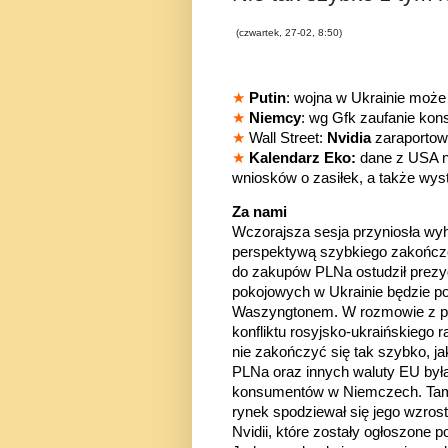
(czwartek, 27-02, 8:50)
★
Putin
: wojna w Ukrainie może 
★
Niemcy
: wg Gfk zaufanie kon
★
Wall Street:
Nvidia
zaraportowa
★
Kalendarz Eko:
dane z USA n
wniosków o zasiłek, a także wyst
Za nami
Wczorajsza sesja przyniosła w
perspektywą szybkiego zakończe
do zakupów PLNa ostudził prezyd
pokojowych w Ukrainie będzie p
Waszyngtonem. W rozmowie z pań
konfliktu rosyjsko-ukraińskiego r
nie zakończyć się tak szybko, j
PLNa oraz innych waluty EU był
konsumentów w Niemczech. Tamte
rynek spodziewał się jego wzros
Nvidii, które zostały ogłoszone 