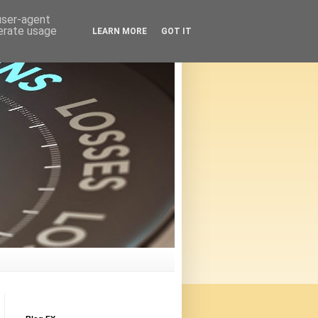
 user-agent
nerate usage
LEARN MORE
GOT IT