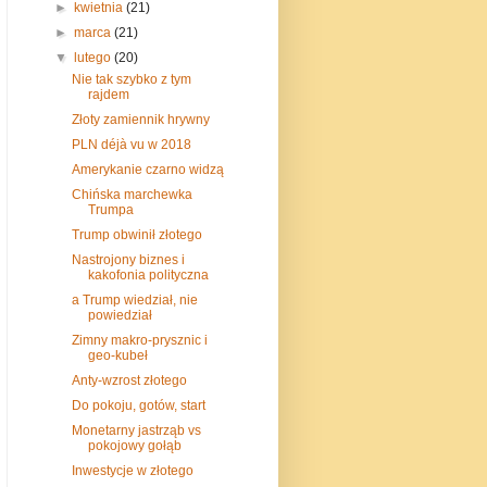
►
kwietnia
(21)
►
marca
(21)
▼
lutego
(20)
Nie tak szybko z tym
rajdem
Złoty zamiennik hrywny
PLN déjà vu w 2018
Amerykanie czarno widzą
Chińska marchewka
Trumpa
Trump obwinił złotego
Nastrojony biznes i
kakofonia polityczna
a Trump wiedział, nie
powiedział
Zimny makro-prysznic i
geo-kubeł
Anty-wzrost złotego
Do pokoju, gotów, start
Monetarny jastrząb vs
pokojowy gołąb
Inwestycje w złotego