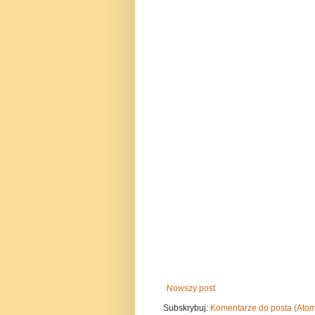
Nowszy post
Subskrybuj:
Komentarze do posta (Ato