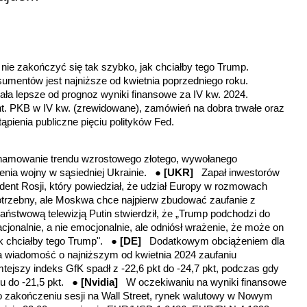
nie zakończyć się tak szybko, jak chciałby tego Trump.
sumentów jest najniższe od kwietnia poprzedniego roku.
ła lepsze od prognoz wyniki finansowe za IV kw. 2024.
t. PKB w IV kw. (zrewidowane), zamówień na dobra trwałe
oraz
ąpienia publiczne pięciu polityków Fed.
yhamowanie trendu wzrostowego złotego, wywołanego
nia wojny w sąsiedniej Ukrainie. ●
[UKR]
Zapał inwestorów
ent Rosji, który powiedział, że udział Europy w rozmowach
otrzebny, ale Moskwa chce najpierw zbudować zaufanie z
stwową telewizją Putin stwierdził, że „Trump podchodzi do
acjonalnie, a nie emocjonalnie, ale odniósł wrażenie, że może on
ak chciałby tego Trump". ●
[DE]
Dodatkowym obciążeniem dla
a wiadomość o najniższym od kwietnia 2024 zaufaniu
jszy indeks GfK spadł z -22,6 pkt do -24,7 pkt, podczas gdy
tu do -21,5 pkt. ●
[Nvidia]
W oczekiwaniu na wyniki finansowe
po zakończeniu sesji na Wall Street, rynek walutowy w Nowym