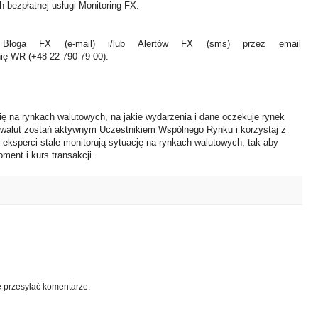
 bezpłatnej usługi Monitoring FX.
Bloga FX (e-mail) i/lub Alertów FX (sms) przez email
nię WR (+48 22 790 79 00).
ię na rynkach walutowych, na jakie wydarzenia i dane oczekuje rynek
 walut zostań aktywnym Uczestnikiem Wspólnego Rynku i korzystaj z
i eksperci stale monitorują sytuację na rynkach walutowych, tak aby
ment i kurs transakcji.
e przesyłać komentarze.