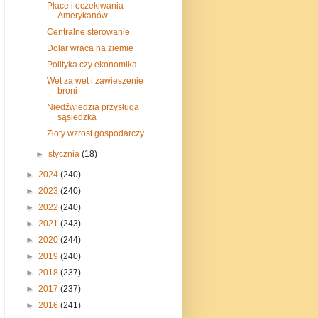
Płace i oczekiwania
Amerykanów
Centralne sterowanie
Dolar wraca na ziemię
Polityka czy ekonomika
Wet za wet i zawieszenie
broni
Niedźwiedzia przysługa
sąsiedzka
Złoty wzrost gospodarczy
►
stycznia
(18)
►
2024
(240)
►
2023
(240)
►
2022
(240)
►
2021
(243)
►
2020
(244)
►
2019
(240)
►
2018
(237)
►
2017
(237)
►
2016
(241)