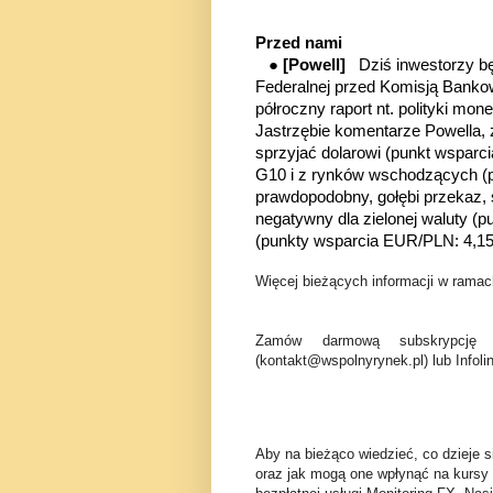
Przed nami
●
[Powell]
Dziś inwestorzy b
Federalnej przed Komisją Bankow
p
ó
łroczny raport nt. polityki mo
Jastrzębie komentarze Powella,
sprzyjać dolarowi (punkt wspar
G10 i z rynków wschodzących (p
prawdopodobny, gołębi przekaz, 
negatywny dla zielonej waluty (
(punkty wsparcia EUR/PLN: 4,1
Więcej bieżących informacji w ramach
Zamów darmową subskrypcję 
(kontakt@wspolnyrynek.pl) lub Infoli
Aby na bieżąco wiedzieć, co dzieje s
oraz jak mogą one wpłynąć na kursy