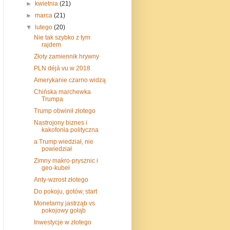
►
kwietnia
(21)
►
marca
(21)
▼
lutego
(20)
Nie tak szybko z tym
rajdem
Złoty zamiennik hrywny
PLN déjà vu w 2018
Amerykanie czarno widzą
Chińska marchewka
Trumpa
Trump obwinił złotego
Nastrojony biznes i
kakofonia polityczna
a Trump wiedział, nie
powiedział
Zimny makro-prysznic i
geo-kubeł
Anty-wzrost złotego
Do pokoju, gotów, start
Monetarny jastrząb vs
pokojowy gołąb
Inwestycje w złotego