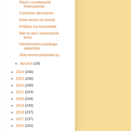
Płace i oczekiwania
Amerykanów
Centralne sterowanie
Dolar wraca na ziemię
Polityka czy ekonomika
Wet za wet i zawieszenie
broni
Niedźwiedzia przysługa
sąsiedzka
Złoty wzrost gospodarczy
►
stycznia
(18)
►
2024
(240)
►
2023
(240)
►
2022
(240)
►
2021
(243)
►
2020
(244)
►
2019
(240)
►
2018
(237)
►
2017
(237)
►
2016
(241)