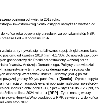
iższego poziomu od kwietnia 2018 roku.
nastrojów inwestorów wg Sentix osiągnął najwyższą wartość od
e do końca roku pojawią się przesłanki za obniżkami stóp NBP.
e prezesa Fed w Kongresie USA.
 waluta utrzymywała się na fali wznoszącej, dzięki czemu kurs
o poziomu od kwietnia 2018 (min. 4,1730). Do nowych zakupów
plan gospodarczy dla Polski przedstawiony wczoraj przez
istra finansów Andrzeja Domańskiego. Politycy zapowiedzieli
 na inwestycje w tym roku oraz deregulację przepisów dla
ych deklaracji Warszawski Indeks Giełdowy (WIG) po raz
się powyżej granicy 90 tys. punktów. ●
[Sentix]
Oprócz popytu
a informacja o nadspodziewanej poprawie nastrojów inwestorów
siącu indeks Sentix odbił z -17,7 pkt w styczniu do -12,7 pkt, co
skaźnika od lipca 2024 roku. ●
[RPP]
Zyski naszej waluty
nie słowa Henryka Wnorowskiego z RPP, że wierzy iż do końca
obniżkami stóp NBP.