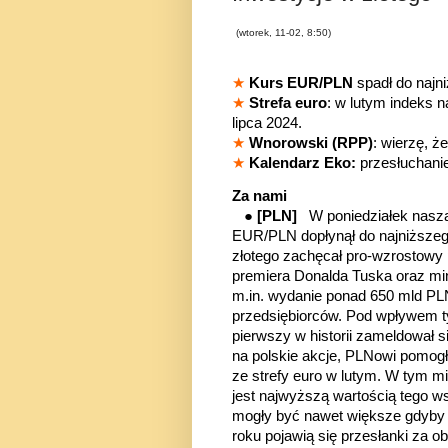
(wtorek, 11-02, 8:50)
★
Kurs EUR/PLN
spadł do najn
★
Strefa euro
: w lutym indeks 
lipca 2024.
★
Wnorowski (RPP)
: wierzę, ż
★
Kalendarz Eko:
przesłuchani
Za nami
●
[PLN]
W poniedziałek nasza
EUR/PLN dopłynął do najniższeg
złotego zachęcał pro-wzrostowy 
premiera Donalda Tuska oraz min
m.in. wydanie ponad 650 mld PLN
przedsiębiorców. Pod wpływem t
pierwszy w historii zameldował 
na polskie akcje, PLNowi pomogł
ze strefy euro w lutym. W tym mie
jest najwyższą wartością tego w
mogły być nawet większe gdyby 
roku pojawią się przesłanki za 