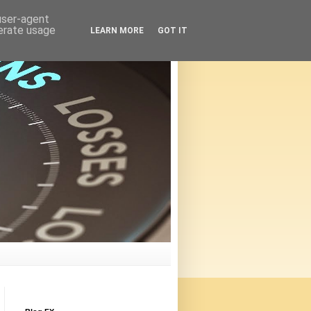
 user-agent
nerate usage
LEARN MORE
GOT IT