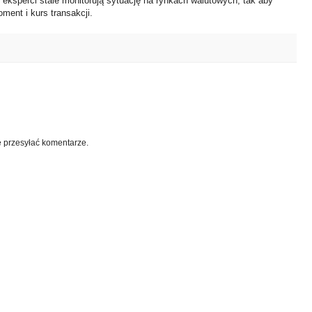
i eksperci stale monitorują sytuację na rynkach walutowych, tak aby
ment i kurs transakcji.
e przesyłać komentarze.