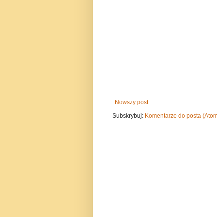
Nowszy post
Subskrybuj:
Komentarze do posta (Ato