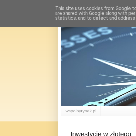
This site uses cookies from Google to 
are shared with Google along with per
statistics, and to detect and address
wspolnyrynek.pl
Inwestycje w złotego