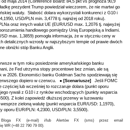
 od maja 2014 (Conference Board: 84,5 pkt vs prognoza 90,9
okładkę prezydent Trump powiedział wieczorem, że nie martwi go
skiej waluty. Słabość dolara wykorzystali konkurenci z G10 i
,1950, USD/PLN min. 3,4778 tj. najniżej od 2018 roku).
LNa oraz innych walut UE (EUR/USD max. 1,2076 tj. najwyżej
 porozumienia handlowego pomiędzy Unią Europejską a Indiami.
SD max. 1,3859) pomogła informacja, że w styczniu ceny w
ach detalicznych wzrosły w najszybszym tempie od prawie dwóch
jne obniżki stóp Banku Anglii.
erwsze w tym roku posiedzenie amerykańskiego banku
onani, że Fed utrzyma stopy procentowe bez zmian, ale są
iżek w 2026. Ekonomiści banku Goldman Sachs spodziewają się
pierwszego dopiero w czerwcu. ●
[Scenariusze]
Jeśli FOMC
 częściej lub wcześniej to rozczaruje dolara (punkt oporu
jego rywali z G10 i z rynków wschodzących (
punkty wsparcia
4500)
. Z kolei zapowiedź dłuższej przerwy w luzowaniu
ej wesprze zieloną walutę (punkt wsparcia EUR/USD: 1,1970),
ty oporu EUR/PLN: 4,2300, USD/PLN: 3,5500).
Bloga FX (e-mail) i/lub Alertów FX (sms) przez email
nię WR (+48 22 790 79 00).