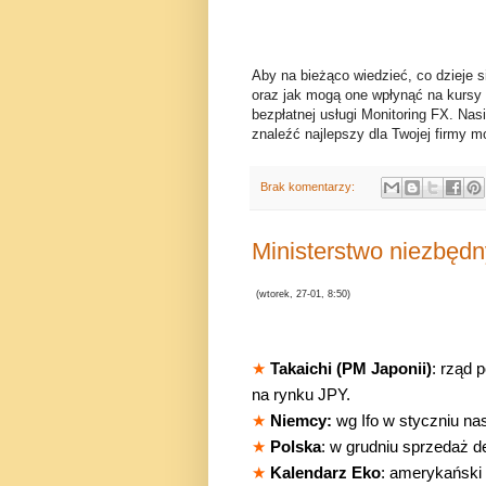
Aby na bieżąco wiedzieć, co dzieje s
oraz jak mogą one wpłynąć na kursy
bezpłatnej usługi Monitoring FX. Nas
znaleźć najlepszy dla Twojej firmy mo
Brak komentarzy:
Ministerstwo niezbęd
(
wtorek, 27-01, 8:50)
★
Takaichi (PM Japonii)
: rząd 
na rynku JPY.
★
Niemcy:
wg Ifo w styczniu nas
★
Polska
: w grudniu sprzedaż d
★
Kalendarz Eko
: amerykański