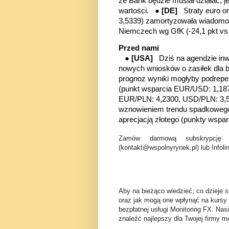
że Bank będzie musiał działać, j
wartości. ●
[DE]
Straty euro 
3,5339) zamortyzowała wiadomo
Niemczech wg GfK (-24,1 pkt vs p
Przed nami
●
[USA]
Dziś na agendzie inw
nowych wniosków o zasiłek dla 
prognoz wyniki mogłyby podreper
(punkt wsparcia EUR/USD: 1,18
EUR/PLN: 4,2300, USD/PLN: 3,55
wznowieniem trendu spadkowego 
aprecjacją złotego (punkty wsp
Zamów darmową subskrypcję 
(kontakt@wspolnyrynek.pl) lub Infoli
Aby na bieżąco wiedzieć, co dzieje s
oraz jak mogą one wpłynąć na kursy
bezpłatnej usługi Monitoring FX. Nas
znaleźć najlepszy dla Twojej firmy mo