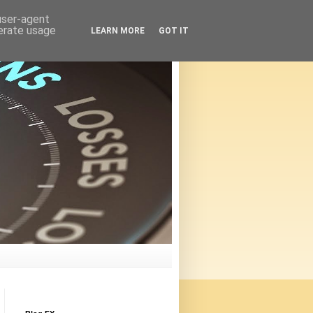
 user-agent
nerate usage
LEARN MORE
GOT IT