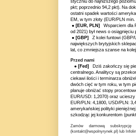
styczniu do najniższego poziomu
pkt; poprzednio 94,2 pkt). Na d
ostatni spadek wartości amerykań
EM, w tym złoty (EUR/PLN min. 4
●
[EUR, PLN]
Wsparciem dla P
od 2021) był news o osiągnięciu
●
[GBP]
Z kolei funtowi (GBP/U
największych brytyjskich sklep
lat, co zmniejsza szanse na kole
Przed nami
●
[Fed]
Dziś zakończy się pi
centralnego. Analitycy są przek
ciekawi ilości i terminarza obn
dwóch cięć w tym roku, w tym 
planuje obniżać stopy procentowe
EUR/USD: 1,2070) oraz ucieszy 
EUR/PLN: 4,1800, USD/PLN: 3,
amerykańskiej polityki pieniężn
szkodząc jej konkurentom (punk
Zamów darmową subskrypcję 
(kontakt@wspolnyrynek.pl) lub Infoli