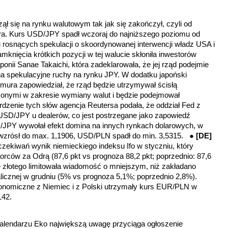
ął się na rynku walutowym tak jak się zakończył, czyli od
lara. Kurs USD/JPY spadł wczoraj do najniższego poziomu od
rosnących spekulacji o skoordynowanej interwencji władz USA i
mknięcia krótkich pozycji w tej walucie skłoniła inwestorów
onii Sanae Takaichi, która zadeklarowała, że jej rząd podejmie
na spekulacyjne ruchy na rynku JPY. W dodatku japoński
imura zapowiedział, że rząd będzie utrzymywał ścisłą
onymi w zakresie wymiany walut i będzie podejmował
rdzenie tych słów agencja Reutersa podała, że oddział Fed z
SD/JPY u dealerów, co jest postrzegane jako zapowiedź
D/JPY wywołał efekt domina na innych rynkach dolarowych, w
wzrósł do max. 1,1906, USD/PLN spadł do min. 3,5315. ●
[DE
]
oczekiwań wynik niemieckiego indeksu Ifo w styczniu, który
iorców za Odrą (87,6 pkt vs prognoza 88,2 pkt; poprzednio: 87,6
e złotego limitowała wiadomość o mniejszym, niż zakładano
alicznej w grudniu (5% vs prognoza 5,1%; poprzednio 2,8%).
nomiczne z Niemiec i z Polski utrzymały kurs EUR/PLN w
142.
Kalendarzu Eko
największą uwagę przyciąga ogłoszenie