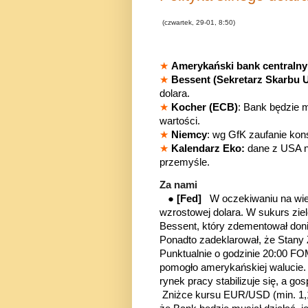
(czwartek, 29-01, 8:50)
★
Amerykański bank centralny
★
Bessent
(Sekretarz Skarbu 
dolara.
★
Kocher (ECB)
: Bank będzie m
wartości.
★
Niemcy
: wg GfK zaufanie ko
★
Kalendarz Eko:
dane z USA n
przemyśle.
Za nami
●
[Fed]
W oczekiwaniu na wie
wzrostowej dolara. W sukurs zie
Bessent, który zdementował donie
Ponadto zadeklarował, że Stany 
Punktualnie o godzinie 20:00 FO
pomogło amerykańskiej walucie. 
rynek pracy stabilizuje się, a g
Zniżce kursu EUR/USD (min. 1,1