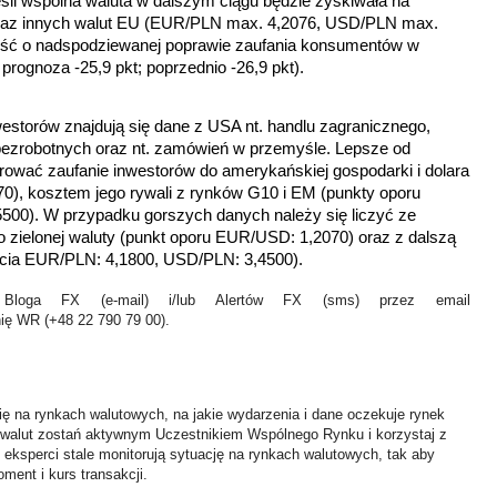
eśli wspólna waluta w dalszym ciągu będzie zyskiwała na
oraz innych walut EU (EUR/PLN max. 4,2076, USD/PLN max.
ść o nadspodziewanej poprawie zaufania konsumentów w
rognoza -25,9 pkt; poprzednio -26,9 pkt).
estorów znajdują się dane z USA nt. handlu zagranicznego,
bezrobotnych oraz nt. zamówień w przemyśle. Lepsze od
ować zaufanie inwestorów do amerykańskiej gospodarki i dolara
70),
kosztem jego rywali z rynków G10 i EM (
punkty oporu
00). W przypadku gorszych danych należy się liczyć ze
zielonej waluty
(punkt oporu EUR/USD: 1,2070) oraz z dalszą
arcia EUR/PLN: 4,1800, USD/PLN: 3,4500).
Bloga FX (e-mail) i/lub Alertów FX (sms) przez email
nię WR (+48 22 790 79 00).
ię na rynkach walutowych, na jakie wydarzenia i dane oczekuje rynek
 walut zostań aktywnym Uczestnikiem Wspólnego Rynku i korzystaj z
i eksperci stale monitorują sytuację na rynkach walutowych, tak aby
ment i kurs transakcji.