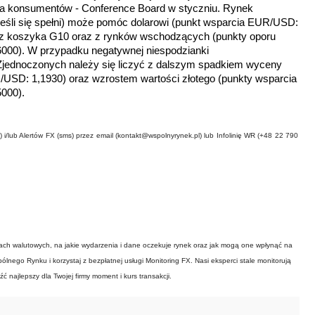
a konsumentów - Conference Board w styczniu. Rynek
(jeśli się spełni) może pomóc dolarowi (punkt wsparcia EUR/USD:
m z koszyka G10 oraz z rynków wschodzących (punkty oporu
000). W przypadku negatywnej niespodzianki
jednoczonych należy się liczyć z dalszym spadkiem wyceny
/USD: 1,1930) oraz wzrostem wartości złotego
(punkty wsparcia
000).
i/lub Alertów FX (sms) przez email (kontakt@wspolnyrynek.pl) lub Infolinię WR (+48 22 790
kach walutowych, na jakie wydarzenia i dane oczekuje rynek oraz jak mogą one wpłynąć na
lnego Rynku i korzystaj z bezpłatnej usługi Monitoring FX. Nasi eksperci stale monitorują
ć najlepszy dla Twojej firmy moment i kurs transakcji.