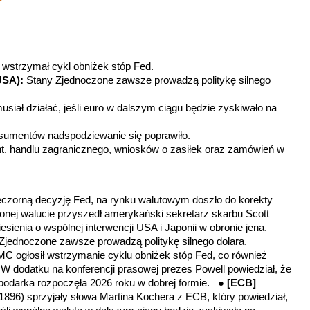
wstrzymał cykl obniżek stóp Fed.
USA):
Stany Zjednoczone zawsze prowadzą politykę silnego
usiał działać, jeśli euro w dalszym ciągu będzie zyskiwało na
nsumentów nadspodziewanie się poprawiło.
t. handlu zagranicznego, wniosków o zasiłek oraz zamówień w
czorną decyzję Fed, na rynku walutowym doszło do korekty
lonej walucie przyszedł amerykański sekretarz skarbu Scott
sienia o wspólnej interwencji USA i Japonii w obronie jena.
Zjednoczone zawsze prowadzą politykę silnego dolara.
MC ogłosił wstrzymanie cyklu obniżek stóp Fed, co również
W dodatku na konferencji prasowej prezes Powell powiedział, że
ospodarka rozpoczęła 2026 roku w dobrej formie. ●
[ECB]
896) sprzyjały słowa Martina Kochera z ECB, który powiedział,