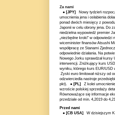
Za nami
●
[JPY
]
Nowy tydzień rozpocz
umocnienia jena i osłabienia do
ponad dwóch miesięcy z powodu 
Japonii w celu obrony jena. Do za
niedzielna wypowiedź premier Jap
„niezbędne kroki” w odpowiedzi 
wiceminister finansów Atsushi M
współpracę ze Stanami Zjednocz
odpowiednie działania. Na potwie
Nowego Jorku sprawdzał kursy U
interwencji. Zniżkujący kurs US
wyniku, którego kurs EUR/USD 
Zyski euro limitował niższy od 
odzwierciedla nastroje przedsięb
pkt). ●
[PL
]
Z kolei umocnieni
wzroście polskiej sprzedaży det
Równoważące się informacje eko
przedziale od min. 4,2019 do 4,2
Przed nami
●
[CB USA
]
W dzisiejszym 