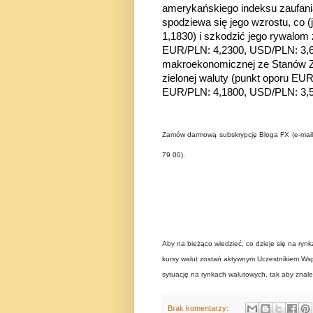
amerykańskiego indeksu zaufani
spodziewa się jego wzrostu, co 
1,1830) i szkodzić jego rywalo
EUR/PLN: 4,2300, USD/PLN: 3,6
makroekonomicznej ze Stanów Z
zielonej waluty
(punkt oporu EUR
EUR/PLN: 4,1800, USD/PLN: 3,5
Zamów darmową subskrypcję Bloga FX (e-mail) 
79 00).
Aby na bieżąco wiedzieć, co dzieje się na ryn
kursy walut zostań aktywnym Uczestnikiem Wspó
sytuację na rynkach walutowych, tak aby znaleź
Brak komentarzy: