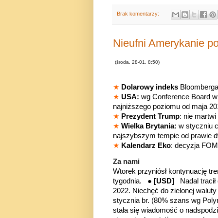
Brak komentarzy:
Nieufni Amerykanie po
(środa, 28-01, 8:50)
★
Dolarowy indeks
Bloomberga 
★
USA:
wg Conference Board w
najniższego poziomu od maja 20
★
Prezydent Trump
: nie martw
★
Wielka Brytania:
w styczniu c
najszybszym tempie od prawie d
★
Kalendarz Eko
: decyzja FOM
Za nami
Wtorek przyniósł kontynuację 
tygodnia. ●
[USD]
Nadal traci
2022. Niechęć do zielonej walut
stycznia br. (80% szans wg Pol
stała się wiadomość o nadspod