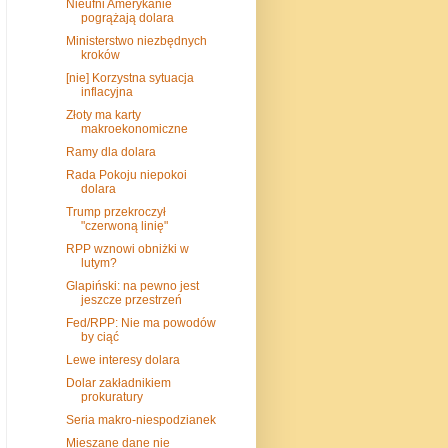
Nieufni Amerykanie
pogrążają dolara
Ministerstwo niezbędnych
kroków
[nie] Korzystna sytuacja
inflacyjna
Złoty ma karty
makroekonomiczne
Ramy dla dolara
Rada Pokoju niepokoi
dolara
Trump przekroczył
"czerwoną linię"
RPP wznowi obniżki w
lutym?
Glapiński: na pewno jest
jeszcze przestrzeń
Fed/RPP: Nie ma powodów
by ciąć
Lewe interesy dolara
Dolar zakładnikiem
prokuratury
Seria makro-niespodzianek
Mieszane dane nie