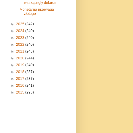
wstrząsnęły dolarem
Monetarna przewaga
złotego
►
2025
(242)
►
2024
(240)
►
2023
(240)
►
2022
(240)
►
2021
(243)
►
2020
(244)
►
2019
(240)
►
2018
(237)
►
2017
(237)
►
2016
(241)
►
2015
(298)