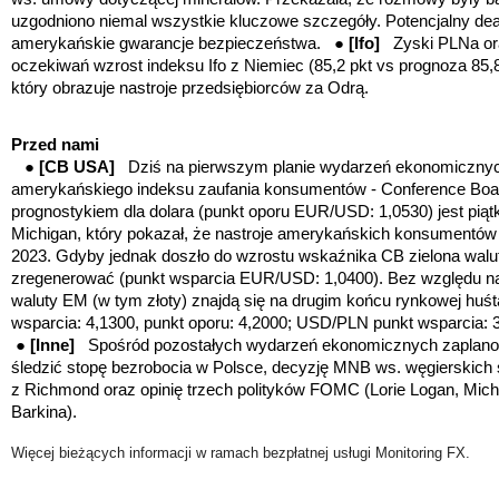
uzgodniono niemal wszystkie kluczowe szczegóły.
Potencjalny de
amerykańskie gwarancje bezpieczeństwa. ●
[Ifo
]
Zyski PLNa or
oczekiwań wzrost indeksu Ifo z Niemiec (85,2 pkt vs prognoza 85,8 
który obrazuje nastroje przedsiębiorców za Odrą.
Przed nami
●
[CB USA
]
Dziś na pierwszym planie wydarzeń ekonomicznych
amerykańskiego indeksu zaufania konsumentów - Conference Bo
prognostykiem dla dolara
(punkt oporu EUR/USD: 1,0530)
jest pią
Michigan, który pokazał, że nastroje amerykańskich konsumentów 
2023. Gdyby jednak doszło do wzrostu wskaźnika CB zielona walu
zregenerować
(punkt wsparcia EUR/USD: 1,0400). Bez względu na
waluty EM (w tym złoty) znajdą się na drugim końcu rynkowej hu
wsparcia: 4,1300, punkt oporu: 4,2000; USD/PLN punkt wsparcia: 3
●
[Inne]
Spośród pozostałych wydarzeń ekonomicznych zaplano
śledzić stopę bezrobocia w Polsce, decyzję MNB ws. węgierskich
z Richmond oraz opinię trzech polityków FOMC (Lorie Logan, Mich
Barkina).
Więcej bieżących informacji w ramach bezpłatnej usługi Monitoring FX.