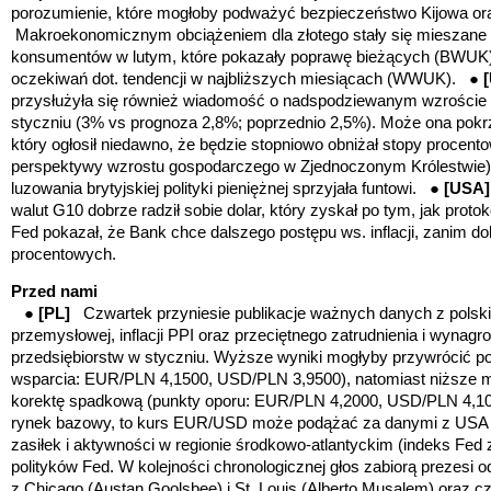
porozumienie, które mogłoby podważyć bezpieczeństwo Kijowa or
Makroekonomicznym obciążeniem dla złotego stały się mieszane d
konsumentów w lutym, które pokazały poprawę bieżących (BWUK)
oczekiwań dot. tendencji w najbliższych miesiącach (WWUK). ●
przysłużyła się również wiadomość o nadspodziewanym wzroście bry
styczniu (3% vs prognoza 2,8%; poprzednio 2,5%). Może ona pokr
który ogłosił niedawno, że będzie stopniowo obniżał stopy procent
perspektywy wzrostu gospodarczego w Zjednoczonym Królestwie)
luzowania brytyjskiej polityki pieniężnej sprzyjała funtowi. ●
[US
walut G10 dobrze radził sobie dolar, który zyskał po tym, jak proto
Fed pokazał, że Bank chce dalszego postępu ws. inflacji, zanim dok
procentowych.
Przed nami
●
[PL]
Czwartek przyniesie publikacje ważnych danych z polskie
przemysłowej, inflacji PPI oraz przeciętnego zatrudnienia i wynag
przedsiębiorstw w styczniu. Wyższe wyniki mogłyby przywrócić po
wsparcia: EUR/PLN 4,1500, USD/PLN 3,9500), natomiast niższe m
korektę spadkową (punkty oporu: EUR/PLN 4,2000, USD/PLN 4,
rynek bazowy, to kurs EUR/USD może podążać za danymi z USA 
zasiłek i aktywności w regionie środkowo-atlantyckim (indeks Fed z 
polityków Fed. W kolejności chronologicznej głos zabiorą prezesi 
z Chicago (Austan Goolsbee) i St. Louis (Alberto Musalem) oraz 