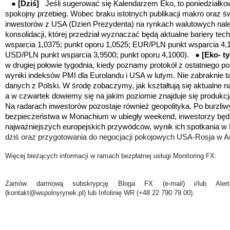
●
[Dziś]
Jeśli sugerować się Kalendarzem Eko, to poniedziałk
spokojny przebieg. Wobec braku istotnych publikacji makro oraz ś
inwestorów z USA (Dzień Prezydenta) na rynkach walutowych nal
konsolidacji, której przedział wyznaczać będą aktualne bariery t
wsparcia 1,0375; punkt oporu 1,0525; EUR/PLN punkt wsparcia 4,1
USD/PLN punkt wsparcia 3,9500; punkt oporu 4,1000). ●
[Eko- t
w drugiej połowie tygodnia, kiedy poznamy protokół z ostatniego 
wyniki indeksów PMI dla Eurolandu i USA w lutym. Nie zabraknie t
danych z Polski. W środę zobaczymy, jak kształtują się aktualne 
a w czwartek dowiemy się na jakim poziomie znajduje się produk
Na radarach inwestorów pozostaje również geopolityka. Po burzliwy
bezpieczeństwa w Monachium w ubiegły weekend, inwestorzy będ
najważniejszych europejskich przywódców, wynik ich spotkania w
dziś oraz przygotowania do negocjacji pokojowych USA-Rosja w Ar
Więcej bieżących informacji w ramach bezpłatnej usługi Monitoring FX.
Zamów darmową subskrypcję Bloga FX (e-mail) i/lub Ale
(kontakt@wspolnyrynek.pl) lub Infolinię WR (+48 22 790 79 00).