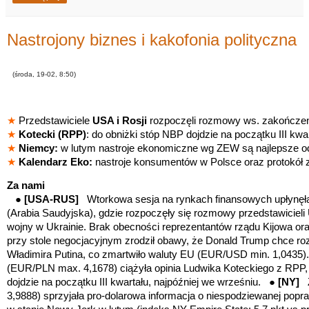
Nastrojony biznes i kakofonia polityczna
(środa, 19-02, 8:50)
★
Przedstawiciele
USA i Rosji
rozpoczęli rozmowy ws. zakończeni
★
Kotecki (RPP)
: do obniżki stóp NBP dojdzie na początku III kwa
★
Niemcy:
w lutym nastroje ekonomiczne wg ZEW są najlepsze od
★
Kalendarz Eko:
nastroje konsumentów w Polsce oraz protokół 
Za nami
●
[USA-RUS]
Wtorkowa sesja na rynkach finansowych upłynęła
(Arabia Saudyjska), gdzie rozpoczęły się rozmowy przedstawicieli
wojny w Ukrainie. Brak obecności reprezentantów rządu Kijowa oraz
przy stole negocjacyjnym zrodził obawy, że Donald Trump chce ro
Władimira Putina, co zmartwiło waluty EU (EUR/USD min. 1,0435
(EUR/PLN max. 4,1678) ciążyła opinia Ludwika Koteckiego z RPP, 
dojdzie na początku III kwartału, najpóźniej we wrześniu. ●
[NY]
3,9888) sprzyjała pro-dolarowa informacja o niespodziewanej po