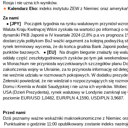
Rosja i nie uzna ich wyników.
★
Kalendarz Eko:
indeks instytutu ZEW z Niemiec oraz ameryka
Za nami
●
[JPY]
Początek tygodnia na rynku walutowym przyniósł wzros
Waluta Kraju Kwitnącej Wiśni zyskała na wartości po informacji o
dynamiki PKB Japonii w IV kwartale 2024 (2,8% p.a vs prognoza 1
dostarczyła politykom BoJ ważki argument za kolejną podwyżką s
rynek terminowy wycenia, że do końca grudnia Bank Japonii podwy
punktów bazowych. ●
[EU]
Na drugim biegunie znalazły się walu
oddały część zeszłotygodniowych zysków po tym jak weekendowa
w Monachium nie przyniosła wyczekiwanych szczegółów planu Do
zakończenia wojny w Ukrainie, za to przyniosła informację od dele
nie weźmie udziału w rozmowach pokojowych. W dodatku prezyde
Zełenski powiedział, że nie wiedział o rozpoczynających się rozmo
Domu i Kremla w Arabii Saudyjskiej i nie uzna ich wyników. Wobec
USA (Dzień Prezydenta), rynek walutowy w Londynie zamknął się w
poziomie EUR/USD 1,0482, EUR/PLN 4,1590, USD/PLN 3,9687.
Przed nami
Dziś poznamy ważne wskaźniki makroekonomiczne z Niemiec o
Punktualnie o godzinie 11:00 opublikowany zostanie indeks nast