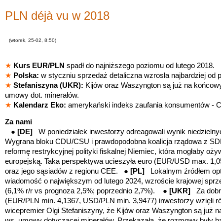
PLN déjà vu w 2018
(wtorek, 25-02, 8:50)
★
Kurs EUR/PLN
spadł do najniższego poziomu od lutego 2018.
★
Polska:
w styczniu sprzedaż detaliczna wzrosła najbardziej od p
★
S
tefaniszyna (UKR):
Kijów oraz Waszyngton są już na końcowy
umowy dot. minerałów.
★
Kalendarz Eko:
amerykański indeks zaufania konsumentów - C
Za nami
●
[DE
]
W poniedziałek inwestorzy odreagowali wynik niedziel
Wygrana bloku CDU/CSU i prawdopodobna koalicja rządowa z SDP
reformę restrykcyjnej polityki fiskalnej Niemiec, która mogłaby o
europejską. Taka perspektywa ucieszyła euro (EUR/USD max. 1,052
oraz jego sąsiadów z regionu CEE. ●
[PL
]
Lokalnym źródłem op
wiadomość o największym od lutego 2024, wzroście krajowej sprze
(6,1% r/r vs prognoza 2,5%; poprzednio 2,7%). ●
[UKR
]
Za dobr
(EUR/PLN min. 4,1367, USD/PLN min. 3,9477) inwestorzy wzięli ró
wicepremier Olgi Stefaniszyny, że Kijów oraz Waszyngton są już 
ws. umowy dotyczącej minerałów. Przekazała, że rozmowy były b