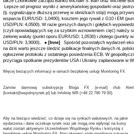
także członkowie zarządu Banku Michael S. Barr oraz Michelle
Lepsze od prognoz wyniki z amerykańskiej gospodarki oraz jastrz
(tj. sygnalizujące dłuższą przerwę w obniżkach stóp) mogą przywró
wsparcia EUR/USD: 1,0400), kosztem jego rywali z G10 i EM (pu
USD/PLN: 4,0500). W razie gorszych danych i gołębich wypowied
(czyli opowiadających się za szybkim wznowieniem cięć) należy si
zielonej waluty
(punkt oporu EUR/USD: 1,0530)
i złotego
(punkty w
USD/PLN: 3,9000).
●
[Inne]
Spośród pozostałych wydarzeń ek
na dziś warto jeszcze śledzić publikacje finalnych danych nt. pols
ogłoszenie protokołu z ostatniego posiedzenia ECB. W geopolity
przyciąga spotkanie prezydentów USA i Ukrainy zaplanowane w Wa
Więcej bieżących informacji w ramach bezpłatnej usługi Monitoring FX.
Zamów darmową subskrypcję Bloga FX (e-mail) i/lub Ale
(kontakt@wspolnyrynek.pl) lub Infolinię WR (+48 22 790 79 00).
Aby na bieżąco wiedzieć, co dzieje się na rynkach walutowych, na jakie
wydarzenia i dane oczekuje rynek oraz jak mogą one wpłynąć na kursy
walut zostań aktywnym Uczestnikiem Wspólnego Rynku i korzystaj z
bezpłatnej usługi Monitoring FX. Nasi eksperci stale monitorują sytuację