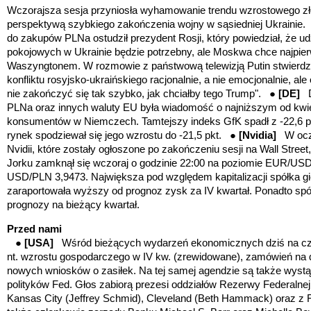
Wczorajsza sesja przyniosła wyhamowanie trendu wzrostowego z
perspektywą szybkiego zakończenia wojny w sąsiedniej Ukrainie
do zakupów PLNa ostudził prezydent Rosji, który powiedział, że 
pokojowych w Ukrainie będzie potrzebny, ale Moskwa chce najpie
Waszyngtonem. W rozmowie z państwową telewizją Putin stwierdzi
konfliktu rosyjsko-ukraińskiego racjonalnie, a nie emocjonalnie, al
nie zakończyć się tak szybko, jak chciałby tego Trump". ●
[DE]
PLNa oraz innych waluty EU była wiadomość o najniższym od kwie
konsumentów w Niemczech. Tamtejszy indeks GfK spadł z -22,6 pk
rynek spodziewał się jego wzrostu do -21,5 pkt. ●
[Nvidia]
W ocz
Nvidii, które zostały ogłoszone po zakończeniu sesji na Wall Str
Jorku zamknął się wczoraj o godzinie 22:00 na poziomie EUR/US
USD/PLN 3,9473. Największa pod względem kapitalizacji spółka gi
zaraportowała wyższy od prognoz zysk za IV kwartał. Ponadto spó
prognozy na bieżący kwartał.
Przed nami
●
[USA]
Wśród bieżących wydarzeń ekonomicznych dziś na cz
nt. wzrostu gospodarczego w IV kw. (zrewidowane), zamówień na d
nowych wniosków o zasiłek. Na tej samej agendzie są także wystąp
polityków Fed. Głos zabiorą prezesi oddziałów Rezerwy Federalne
Kansas City (Jeffrey Schmid), Cleveland (Beth Hammack) oraz z Fil