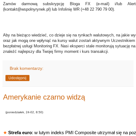
Zamów darmową subskrypcję Bloga FX (e-mail) i/lub Ale
(kontakt@wspolnyrynek.pl) lub Infolinię WR (+48 22 790 79 00).
Aby na bieżąco wiedzieć, co dzieje się na rynkach walutowych, na jakie wy
oraz jak mogą one wpłynąć na kursy walut zostań aktywnym Uczestnikiem 
bezpłatnej usługi Monitoring FX. Nasi eksperci stale monitorują sytuację n
znaleźć najlepszy dla Twojej firmy moment i kurs transakcji.
Brak komentarzy:
Udostępnij
Amerykanie czarno widzą
(poniedziałek, 24-02, 8:50)
★
Strefa euro
: w lutym indeks PMI Composite utrzymał się na poz