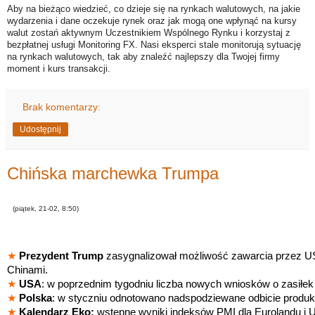
Aby na bieżąco wiedzieć, co dzieje się na rynkach walutowych, na jakie
wydarzenia i dane oczekuje rynek oraz jak mogą one wpłynąć na kursy
walut zostań aktywnym Uczestnikiem Wspólnego Rynku i korzystaj z
bezpłatnej usługi Monitoring FX. Nasi eksperci stale monitorują sytuację
na rynkach walutowych, tak aby znaleźć najlepszy dla Twojej firmy
moment i kurs transakcji.
Brak komentarzy:
Udostępnij
Chińska marchewka Trumpa
(piątek, 21-02, 8:50)
★
Prezydent Trump
zasygnalizował możliwość zawarcia przez U
Chinami.
★
USA
: w poprzednim tygodniu liczba nowych wniosków o zasiłek 
★
Polska
: w styczniu odnotowano nadspodziewane odbicie produk
★
Kalendarz Eko:
wstępne wyniki indeksów PMI dla Eurolandu i