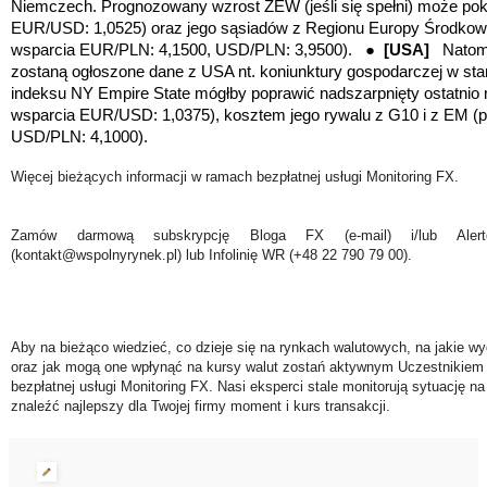
Niemczech. Prognozowany wzrost ZEW (jeśli się spełni) może pok
EUR/USD: 1,0525) oraz jego sąsiadów z Regionu Europy Środkow
wsparcia EUR/PLN: 4,1500, USD/PLN: 3,9500). ●
[USA]
Natomia
zostaną ogłoszone dane z USA nt. koniunktury gospodarczej w sta
indeksu NY Empire State mógłby poprawić nadszarpnięty ostatnio 
wsparcia EUR/USD: 1,0375), kosztem jego rywalu z G10 i z EM (
USD/PLN: 4,1000).
Więcej bieżących informacji w ramach bezpłatnej usługi Monitoring FX.
Zamów darmową subskrypcję Bloga FX (e-mail) i/lub Ale
(kontakt@wspolnyrynek.pl) lub Infolinię WR (+48 22 790 79 00).
Aby na bieżąco wiedzieć, co dzieje się na rynkach walutowych, na jakie wy
oraz jak mogą one wpłynąć na kursy walut zostań aktywnym Uczestnikiem 
bezpłatnej usługi Monitoring FX. Nasi eksperci stale monitorują sytuację n
znaleźć najlepszy dla Twojej firmy moment i kurs transakcji.