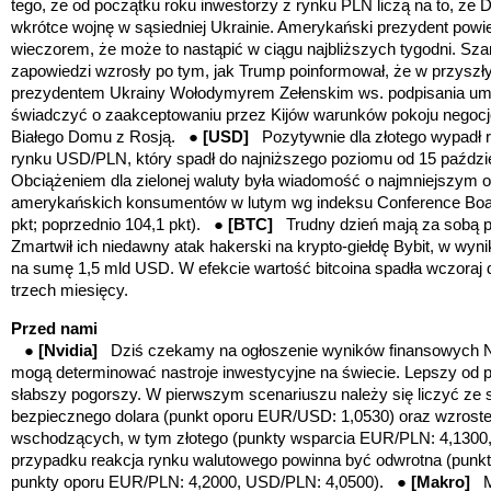
tego, że od początku roku inwestorzy z rynku PLN liczą na to, że
wkrótce wojnę w sąsiedniej Ukrainie. Amerykański prezydent powie
wieczorem, że może to nastąpić w ciągu najbliższych tygodni. Szan
zapowiedzi wzrosły po tym, jak Trump poinformował, że w przyszły
prezydentem Ukrainy Wołodymyrem Zełenskim ws. podpisania um
świadczyć o zaakceptowaniu przez Kijów warunków pokoju negocj
Białego Domu z Rosją. ●
[USD
]
Pozytywnie dla złotego wypadł 
rynku
USD/PLN, który spadł do najniższego poziomu od 15 paździe
Obciążeniem dla zielonej waluty była wiadomość o najmniejszym od
amerykańskich konsumentów w lutym wg indeksu Conference Board
pkt; poprzednio 104,1 pkt). ●
[BTC
]
Trudny dzień mają za sobą p
Zmartwił ich niedawny atak hakerski na krypto-giełdę Bybit, w wyn
na sumę 1,5 mld USD. W efekcie wartość bitcoina spadła wczoraj
trzech miesięcy.
Przed nami
●
[Nvidia]
Dziś czekamy na ogłoszenie wyników finansowych Nvi
mogą determinować nastroje inwestycyjne na świecie. Lepszy od pr
słabszy pogorszy. W pierwszym scenariuszu należy się liczyć z
bezpiecznego dolara (punkt oporu EUR/USD: 1,0530) oraz wzrost
wschodzących, w tym złotego (punkty wsparcia EUR/PLN: 4,1300
przypadku reakcja rynku walutowego powinna być odwrotna (punk
punkty oporu EUR/PLN: 4,2000, USD/PLN: 4,0500). ●
[Makro]