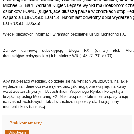
Michael S. Barr i Adriana Kugler. Lepsze wyniki makroekonomiczne
członków FOMC (sugerujące dłuższą pauzę w obniżkach stóp Fed
wsparcia EUR/USD: 1,0375)
. Natomiast odwrotny splot wydarzeń g
EUR/USD: 1,0525).
Więcej bieżących informacji w ramach bezpłatnej usługi Monitoring FX.
Zamów darmową subskrypcję Bloga FX (e-mail) i/lub Ale
(kontakt@wspolnyrynek.pl) lub Infolinię WR (+48 22 790 79 00).
Aby na bieżąco wiedzieć, co dzieje się na rynkach walutowych, na jakie
wydarzenia i dane oczekuje rynek oraz jak mogą one wpłynąć na kursy
walut zostań aktywnym Uczestnikiem Wspólnego Rynku i korzystaj z
bezpłatnej usługi Monitoring FX. Nasi eksperci stale monitorują sytuację
na rynkach walutowych, tak aby znaleźć najlepszy dla Twojej firmy
moment i kurs transakcji.
Brak komentarzy:
Udostępnij