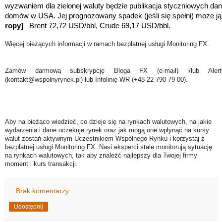
wyzwaniem dla zielonej waluty będzie publikacja styczniowych d
domów w USA. Jej prognozowany spadek (jeśli się spełni) może j
ropy]
Brent 72,72 USD/bbl, Crude 69,17 USD/bbl.
Więcej bieżących informacji w ramach bezpłatnej usługi Monitoring FX.
Zamów darmową subskrypcję Bloga FX (e-mail) i/lub Ale
(kontakt@wspolnyrynek.pl) lub Infolinię WR (+48 22 790 79 00).
Aby na bieżąco wiedzieć, co dzieje się na rynkach walutowych, na jakie
wydarzenia i dane oczekuje rynek oraz jak mogą one wpłynąć na kursy
walut zostań aktywnym Uczestnikiem Wspólnego Rynku i korzystaj z
bezpłatnej usługi Monitoring FX. Nasi eksperci stale monitorują sytuację
na rynkach walutowych, tak aby znaleźć najlepszy dla Twojej firmy
moment i kurs transakcji.
Brak komentarzy:
Udostępnij