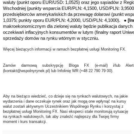
waluty (punkt oporu EUR/USD: 1,0525) oraz jego sąsiadów z Reg
Wschodniej (
punkty wsparcia EUR/PLN: 4,1500, USD/PLN: 3,9500
przedsiębiorców amerykańskich da przewagę dolarowi (punkt ws
1,0375;
punkty oporu EUR/PLN: 4,2000, USD/PLN: 4,1000
). ●
[I
makroekonomicznym dla zielonej waluty będzie publikacja danych z
oczekiwań inflacyjnych konsumentów w lutym (finalny raport Uniwer
sprzedaży domów na rynku wtórnym w styczniu.
Więcej bieżących informacji w ramach bezpłatnej usługi Monitoring FX.
Zamów darmową subskrypcję Bloga FX (e-mail) i/lub Ale
(kontakt@wspolnyrynek.pl) lub Infolinię WR (+48 22 790 79 00).
Aby na bieżąco wiedzieć, co dzieje się na rynkach walutowych, na jakie
wydarzenia i dane oczekuje rynek oraz jak mogą one wpłynąć na kursy
walut zostań aktywnym Uczestnikiem Wspólnego Rynku i korzystaj z
bezpłatnej usługi Monitoring FX. Nasi eksperci stale monitorują sytuację
na rynkach walutowych, tak aby znaleźć najlepszy dla Twojej firmy
moment i kurs transakcji.