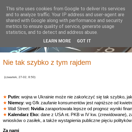
This site uses cookies from Google to deliver its services
and to analyze traffic. Your IP address and user-agent are
shared with Google along with performance and security
metrics to ensure quality of service, generate usage
statistics, and to detect and address abuse.
LEARN MORE
GOT IT
Nie tak szybko z tym rajdem
(czwartek, 27-02, 8:50)
★
Putin
: wojna w Ukrainie może nie zakończyć się tak szybko, jak
★
Niemcy
: wg Gfk zaufanie konsumentów jest najniższe od kwietn
★
Wall Street:
Nvidia
zaraportowała lepsze od prognoz wyniki fina
★
Kalendarz Eko:
dane z USA nt. PKB w IV kw. (zrewidowane), 
wniosków o zasiłek, a także wystąpienia publiczne pięciu polityków
Za nami