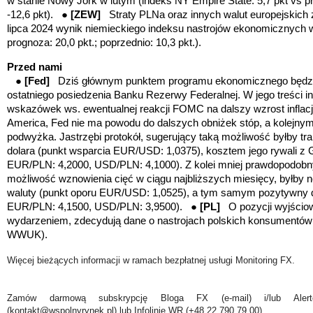
w stanie Nowy Jork w lutym (indeks NY Empire State: 5,7 pkt vs p
-12,6 pkt). ●
[ZEW]
Straty PLNa oraz innych walut europejskic
lipca 2024 wynik niemieckiego indeksu nastrojów ekonomicznych 
prognoza: 20,0 pkt.; poprzednio: 10,3 pkt.).
Przed nami
●
[Fed]
Dziś głównym punktem programu ekonomicznego będzie
ostatniego posiedzenia Banku Rezerwy Federalnej. W jego treści 
wskazówek ws. ewentualnej reakcji FOMC na dalszy wzrost inflac
America, Fed nie ma powodu do dalszych obniżek stóp, a kolejny
podwyżka. Jastrzębi protokół, sugerujący taką możliwość byłby t
dolara (punkt wsparcia EUR/USD: 1,0375), kosztem jego rywali z 
EUR/PLN: 4,2000, USD/PLN: 4,1000). Z kolei mniej prawdopodobny 
możliwość wznowienia cięć w ciągu najbliższych miesięcy, byłby n
waluty
(punkt oporu EUR/USD: 1,0525), a
tym samym pozytywny d
EUR/PLN: 4,1500, USD/PLN: 3,9500)
. ●
[PL]
O pozycji wyjścio
wydarzeniem, zdecydują dane o nastrojach polskich konsumentów
WWUK).
Więcej bieżących informacji w ramach bezpłatnej usługi Monitoring FX.
Zamów darmową subskrypcję Bloga FX (e-mail) i/lub Ale
(kontakt@wspolnyrynek.pl) lub Infolinię WR (+48 22 790 79 00).