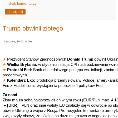
Brak komentarzy:
Udostępnij
Trump obwinił złotego
(czwartek, 20-02, 8:50)
★
Prezydent Stanów Zjednoczonych
Donald Trump
obwinił Ukrai
★
Wielka Brytania:
w styczniu inflacja CPI nadspodziewanie wzr
★
Protokół Fed:
Bank chce dalszego postępu ws. inflacji, zanim d
procentowych.
★
Kalendarz Eko:
produkcja przemysłowa w Polsce, amerykański 
Fed z Filadelfii oraz wystąpienia publiczne 4 polityków Fed.
Za nami
Złoty ma za sobą najgorszy dzień w tym roku (EUR/PLN max. 4,
●
[UKR]
PLN oraz inne waluty EU znalazły się w odwrocie po s
obwinił Ukrainę o wojnę z Rosją. Pro-rosyjskie komentarze amery
zwiększyły obawy, że pójdzie na duże ustępstwa w negocjacjach 