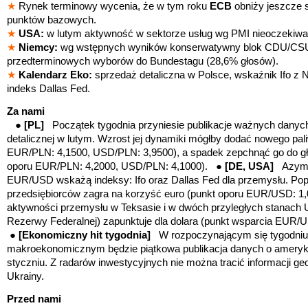
★
Rynek terminowy wycenia, że w tym roku
ECB
obniży jeszcze s
punktów bazowych.
★
USA:
w lutym aktywność w sektorze usług wg PMI nieoczekiwan
★
Niemcy:
wg wstępnych wyników konserwatywny blok CDU/CSU
przedterminowych wyborów do Bundestagu (28,6% głosów).
★
Kalendarz Eko:
sprzedaż detaliczna w Polsce,
wskaźnik Ifo z 
indeks Dallas Fed.
Za nami
●
[PL]
Początek tygodnia przyniesie publikacje ważnych danych
detalicznej w lutym. Wzrost jej dynamiki mógłby dodać nowego pal
EUR/PLN: 4,1500, USD/PLN: 3,9500)
, a spadek zepchnąć go do g
oporu EUR/PLN: 4,2000, USD/PLN: 4,1000
). ●
[DE, USA]
Azym
EUR/USD wskażą indeksy: Ifo oraz Dallas Fed dla przemysłu. Pop
przedsiębiorców zagra na korzyść euro (punkt oporu EUR/USD: 1,
aktywności przemysłu w Teksasie i w dwóch przyległych stanach 
Rezerwy Federalnej) zapunktuje dla dolara (punkt wsparcia EUR/
●
[Ekonomiczny hit tygodnia]
W rozpoczynającym się tygodni
makroekonomicznym będzie piątkowa publikacja danych o amerykań
styczniu. Z radarów inwestycyjnych nie można tracić informacji g
Ukrainy.
Przed nami