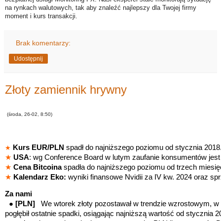
na rynkach walutowych, tak aby znaleźć najlepszy dla Twojej firmy
moment i kurs transakcji.
Brak komentarzy:
Udostępnij
Złoty zamiennik hrywny
(środa, 26-02, 8:50)
Kurs EUR/PLN
spadł do najniższego poziomu od stycznia 2018
★
★
USA
: wg Conference Board w lutym zaufanie konsumentów jest 
★
Cena Bitcoina
spadła do najniższego poziomu od trzech miesię
★
Kalendarz Eko:
wyniki finansowe Nvidii za IV kw. 2024 oraz
Za nami
●
[PLN
]
We wtorek złoty pozostawał w trendzie wzrostowym, w
pogłębił ostatnie spadki, osiągając najniższą wartość od stycznia 2