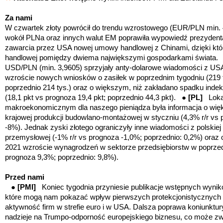
Za nami
W czwartek złoty powrócił do trendu wzrostowego (EUR/PLN min.
wokół PLNa oraz innych walut EM poprawiła wypowiedź prezydent
zawarcia przez USA nowej umowy handlowej z Chinami, dzięki któr
handlowej pomiędzy dwiema największymi gospodarkami świata
USD/PLN (min. 3,9605) sprzyjały anty-dolarowe wiadomości z U
wzroście nowych wniosków o zasiłek w poprzednim tygodniu (219 
poprzednio 214 tys.) oraz o większym, niż zakładano spadku indeks
(18,1 pkt vs prognoza 19,4 pkt; poprzednio 44,3 pkt). ●
[PL]
Loka
makroekonomicznym dla naszego pieniądza była informacja o wię
krajowej produkcji budowlano-montażowej w styczniu (4,3% r/r vs
-8%). Jednak zyski złotego ograniczyły inne wiadomości z polskiej
przemysłowej (-1% r/r vs prognoza -1,0%; poprzednio: 0,2%) oraz 
2021 wzroście wynagrodzeń w sektorze przedsiębiorstw w poprzed
prognoza 9,3%; poprzednio: 9,8%).
Przed nami
●
[PMI]
Koniec tygodnia przyniesie publikacje
wstępnych wynik
które mogą nam pokazać wpływ pierwszych protekcjonistycznych 
aktywność firm w strefie euro i w USA. Dalsza poprawa koniunktu
nadzieje na Trumpo-odporność europejskiego biznesu, co może z