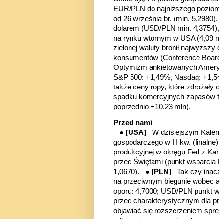
EUR/PLN do najniższego poziomu
od 26 września br. (min. 5,2980
dolarem (USD/PLN min. 4,3754),
na rynku wtórnym w USA (4,09 ml
zielonej waluty bronił najwyższ
konsumentów (Conference Board: 
Optymizm ankietowanych Ameryka
S&P 500: +1,49%, Nasdaq: +1,
także ceny ropy, które zdrożały 
spadku komercyjnych zapasów te
poprzednio +10,23 mln).
Przed nami
●
[USA]
W dzisiejszym Kalen
gospodarczego w III kw. (finaln
produkcyjnej w okręgu Fed z Kan
przed Świętami
(punkt wsparcia
1,0670)
. ●
[PLN]
Tak czy inac
na przeciwnym biegunie wobec a
oporu: 4,7000; USD/PLN punkt wsp
przed charakterystycznym dla p
objawiać się rozszerzeniem spr