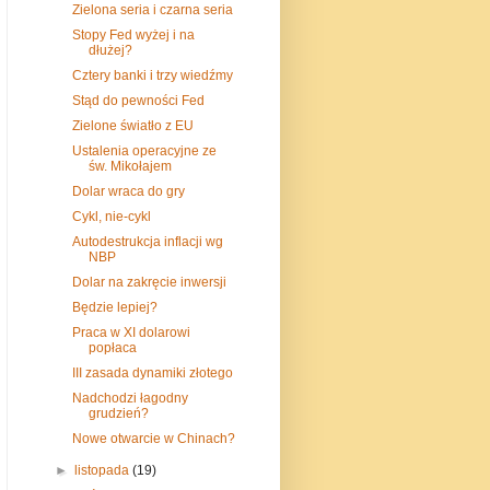
Zielona seria i czarna seria
Stopy Fed wyżej i na
dłużej?
Cztery banki i trzy wiedźmy
Stąd do pewności Fed
Zielone światło z EU
Ustalenia operacyjne ze
św. Mikołajem
Dolar wraca do gry
Cykl, nie-cykl
Autodestrukcja inflacji wg
NBP
Dolar na zakręcie inwersji
Będzie lepiej?
Praca w XI dolarowi
popłaca
III zasada dynamiki złotego
Nadchodzi łagodny
grudzień?
Nowe otwarcie w Chinach?
►
listopada
(19)