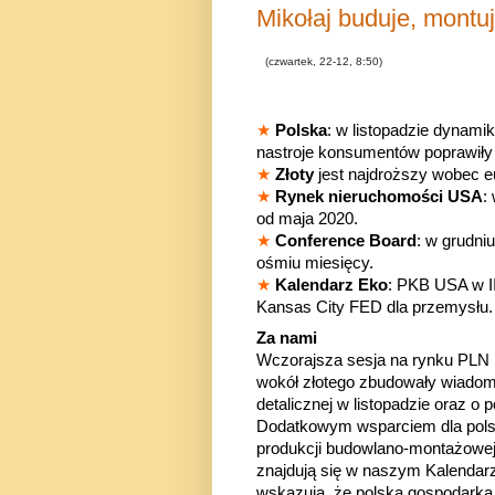
Mikołaj buduje, montuj
(czwartek, 22-12, 8:50)
★
Polska
: w listopadzie dynami
nastroje konsumentów poprawiły 
★
Złoty
jest najdroższy wobec eu
★
Rynek nieruchomości USA
:
od maja 2020.
★
Conference Board
: w grudni
ośmiu miesięcy.
★
Kalendarz Eko
: PKB USA w II
Kansas City FED dla przemysłu
Za nami
Wczorajsza
sesja na rynku PLN 
wokół złotego zbudowały wiadom
detalicznej w listopadzie oraz o
Dodatkowym wsparciem dla polsk
produkcji budowlano-montażowej
znajdują się w naszym Kalenda
wskazują, że polska gospodarka 