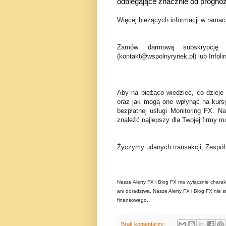
odbiegające znacznie od progn
Więcej bieżących informacji w ramach
Zamów darmową subskrypcję 
(kontakt@wspolnyrynek.pl) lub Infoli
Aby na bieżąco wiedzieć, co dzieje
oraz jak mogą one wpłynąć na kurs
bezpłatnej usługi Monitoring FX. N
znaleźć najlepszy dla Twojej firmy mo
Życzymy udanych transakcji, Zespó
Nasze Alerty FX i Blog FX ma wyłącznie charak
ani doradztwa. Nasze Alerty FX i Blog FX nie s
finansowego.
Brak komentarzy: