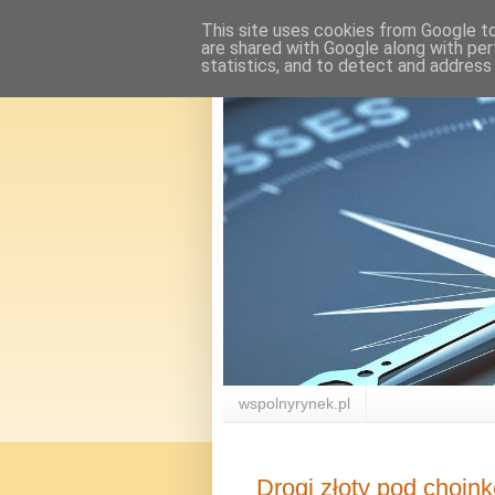
This site uses cookies from Google to 
are shared with Google along with per
statistics, and to detect and address
wspolnyrynek.pl
Drogi złoty pod choin