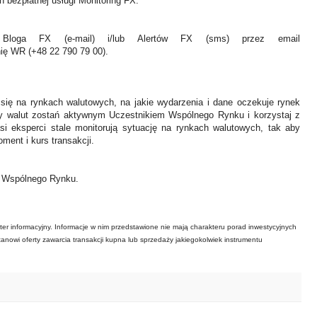
 bezpłatnej usługi Monitoring FX.
Bloga FX (e-mail) i/lub Alertów FX (sms) przez email
nię WR (+48 22 790 79 00).
 się na rynkach walutowych, na jakie wydarzenia i dane oczekuje rynek
y walut zostań aktywnym Uczestnikiem Wspólnego Rynku i korzystaj z
asi eksperci stale monitorują sytuację na rynkach walutowych, tak aby
ment i kurs transakcji.
ł Wspólnego Rynku.
ter informacyjny. Informacje w nim przedstawione nie mają charakteru porad inwestycyjnych
tanowi oferty zawarcia transakcji kupna lub sprzedaży jakiegokolwiek instrumentu