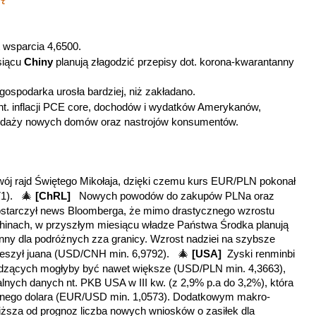
 wsparcia 4,6500.
siącu
Chiny
planują złagodzić przepisy dot. korona-kwarantanny
u gospodarka urosła bardziej, niż zakładano.
t. inflacji PCE core, dochodów i wydatków Amerykanów,
zedaży nowych domów oraz nastrojów konsumentów.
wój rajd Świętego Mikołaja, dzięki czemu kurs EUR/PLN pokonał
🎄
371).
[ChRL]
Nowych powodów do zakupów PLNa oraz
starczył news Bloomberga, że mimo drastycznego wzrostu
inach, w przyszłym miesiącu władze Państwa Środka planują
anny dla podróżnych zza granicy. Wzrost nadziei na szybsze
🎄
ucieszył juana (USD/CNH min. 6,9792).
[USA]
Zyski renminbi
odzących mogłyby być nawet większe (USD/PLN min. 4,3663),
alnych danych nt. PKB USA w III kw. (z 2,9% p.a do 3,2%), która
yjnego dolara (EUR/USD min. 1,0573). Dodatkowym makro-
 niższa od prognoz liczba nowych wniosków o zasiłek dla