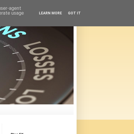
 user-agent
nerate usage
LEARN MORE
GOT IT