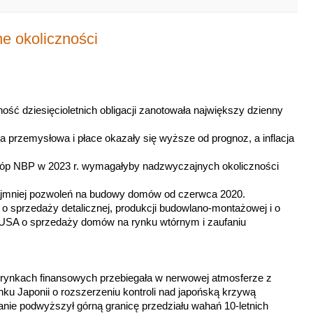
e okoliczności
ność dziesięcioletnich obligacji zanotowała największy dzienny
ja przemysłowa i płace okazały się wyższe od prognoz, a inflacja
stóp NBP w 2023 r. wymagałyby nadzwyczajnych okoliczności
najmniej pozwoleń na budowy domów od czerwca 2020.
i o sprzedaży detalicznej, produkcji budowlano-montażowej i o
USA o sprzedaży domów na rynku wtórnym i zaufaniu
ynkach finansowych przebiegała w nerwowej atmosferze z
ku Japonii o rozszerzeniu kontroli nad japońską krzywą
nie podwyższył górną granicę przedziału wahań 10-letnich