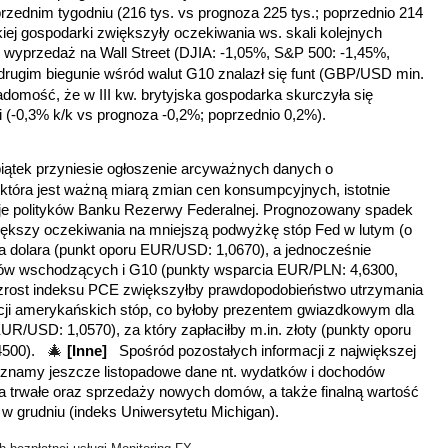
ednim tygodniu (216 tys. vs prognoza 225 tys.; poprzednio 214
iej gospodarki zwiększyły oczekiwania ws. skali kolejnych
wyprzedaż na Wall Street (DJIA: -1,05%, S&P 500: -1,45%,
drugim biegunie wśród walut G10 znalazł się funt (GBP/USD min.
adomość, że w III kw. brytyjska gospodarka skurczyła się
ci (-0,3% k/k vs prognoza -0,2%; poprzednio 0,2%).
 piątek przyniesie ogłoszenie arcyważnych danych o
 która jest ważną miarą zmian cen konsumpcyjnych, istotnie
je polityków Banku Rezerwy Federalnej. Prognozowany spadek
większy oczekiwania na mniejszą podwyżkę stóp Fed w lutym (o
la dolara (punkt oporu EUR/USD: 1,0670), a jednocześnie
nków wschodzących i G10 (punkty wsparcia EUR/PLN: 4,6300,
zrost indeksu PCE zwiększyłby prawdopodobieństwo utrzymania
ji amerykańskich stóp, co byłoby prezentem gwiazdkowym dla
EUR/USD: 1,0570), za który zapłaciłby m.in. złoty (punkty oporu
🎄
,4500).
[Inne]
Spośród pozostałych informacji z największej
poznamy jeszcze listopadowe dane nt. wydatków i dochodów
trwałe oraz sprzedaży nowych domów, a także finalną wartość
w grudniu (indeks Uniwersytetu Michigan).