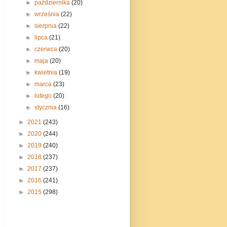
►
października
(20)
►
września
(22)
►
sierpnia
(22)
►
lipca
(21)
►
czerwca
(20)
►
maja
(20)
►
kwietnia
(19)
►
marca
(23)
►
lutego
(20)
►
stycznia
(16)
►
2021
(243)
►
2020
(244)
►
2019
(240)
►
2018
(237)
►
2017
(237)
►
2016
(241)
►
2015
(298)