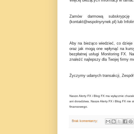
Więcej bieżących informacji w ramach
Zamów darmową subskrypcję 
(kontakt@wspolnyrynek.pl) lub Infoli
Aby na bieżąco wiedzieć, co dzieje
oraz jak mogą one wpłynąć na kurs
bezpłatnej usługi Monitoring FX. N
znaleźć najlepszy dla Twojej firmy mo
Życzymy udanych transakcji, Zespó
Nasze Alerty FX i Blog FX ma wyłącznie charak
ani doradztwa. Nasze Alerty FX i Blog FX nie s
finansowego.
Brak komentarzy: