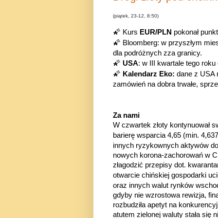
(piątek, 23-12, 8:50)
🌠
Kurs
EUR/PLN
pokonał punkt
🌠
Bloomberg: w przyszłym mie
dla podróżnych zza granicy.
🌠
USA
: w III kwartale tego rok
🌠
Kalendarz Eko:
dane z USA n
zamówień na dobra trwałe, spr
Za nami
W czwartek złoty kontynuował s
barierę wsparcia 4,65 (min. 4,6
innych ryzykownych aktywów do
nowych korona-zachorowań w Ch
złagodzić przepisy dot. kwarant
otwarcie chińskiej gospodarki 
oraz innych walut rynków wsch
gdyby nie wzrostowa rewizja, fin
rozbudziła apetyt na konkurenc
atutem zielonej waluty stała się