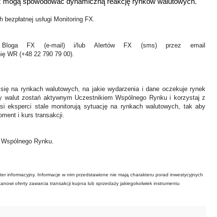
oz mogą spowodować dynamiczną reakcję rynków walutowych.
 bezpłatnej usługi Monitoring FX.
Bloga FX (e-mail) i/lub Alertów FX (sms) przez email
nię WR (+48 22 790 79 00).
 się na rynkach walutowych, na jakie wydarzenia i dane oczekuje rynek
y walut zostań aktywnym Uczestnikiem Wspólnego Rynku i korzystaj z
asi eksperci stale monitorują sytuację na rynkach walutowych, tak aby
ment i kurs transakcji.
ł Wspólnego Rynku.
ter informacyjny. Informacje w nim przedstawione nie mają charakteru porad inwestycyjnych
tanowi oferty zawarcia transakcji kupna lub sprzedaży jakiegokolwiek instrumentu