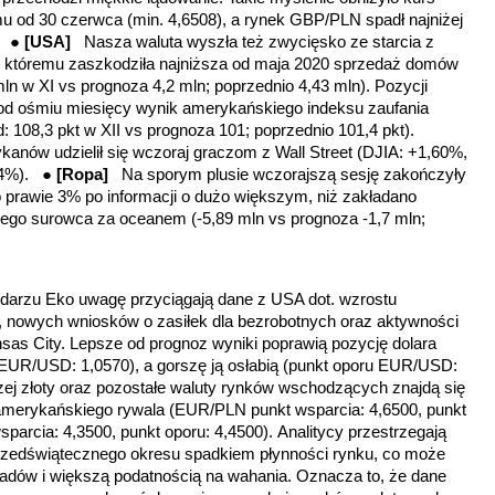
 od 30 czerwca (min. 4,6508), a rynek GBP/PLN spadł najniżej
). ●
[USA]
Nasza waluta wyszła też zwycięsko ze starcia z
 któremu zaszkodziła najniższa od maja 2020 sprzedaż domów
n w XI vs prognoza 4,2 mln; poprzednio 4,43 mln). Pozycji
y od ośmiu miesięcy wynik amerykańskiego indeksu zaufania
108,3 pkt w XII vs prognoza 101; poprzednio 101,4 pkt).
nów udzielił się wczoraj graczom z Wall Street (DJIA: +1,60%,
54%). ●
[Ropa]
Na sporym plusie wczorajszą sesję zakończyły
o prawie 3% po informacji o dużo większym, niż zakładano
go surowca za oceanem (-5,89 mln vs prognoza -1,7 mln;
darzu Eko uwagę przyciągają dane z USA dot. wzrostu
e), nowych wniosków o zasiłek dla bezrobotnych oraz aktywności
sas City. Lepsze od prognoz wyniki poprawią pozycję dolara
 EUR/USD: 1,0570)
, a gorszę ją osłabią
(punkt oporu EUR/USD:
zej złoty oraz pozostałe waluty rynków wschodzących znajdą się
merykańskiego rywala (EUR/PLN punkt wsparcia: 4,6500, punkt
arcia: 4,3500, punkt oporu: 4,4500). Analitycy przestrzegają
rzedświątecznego okresu spadkiem płynności rynku, co może
ead
ó
w i większą podatnością na wahania. Oznacza to, że dane