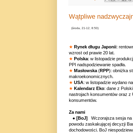
Wątpliwe nadzwyczajn
(środa, 21-12, 8:50)
★
Rynek długu Japonii
: rentow
wzrost od prawie 20 lat.
★
Polska
: w listopadzie produkc
PPI nadspodziewanie spadła.
★
Masłowska
(
RPP
): obniżka 
makroekonomicznych.
★
USA
: w listopadzie wydano 
★
Kalendarz Eko
: dane z Polsk
nastrojach konsumentów oraz z 
konsumentów.
Za nami
●
[BoJ]
Wczorajsza sesja na r
powodu zaskakującej decyzji Ban
dochodowości. BoJ niespodziewa