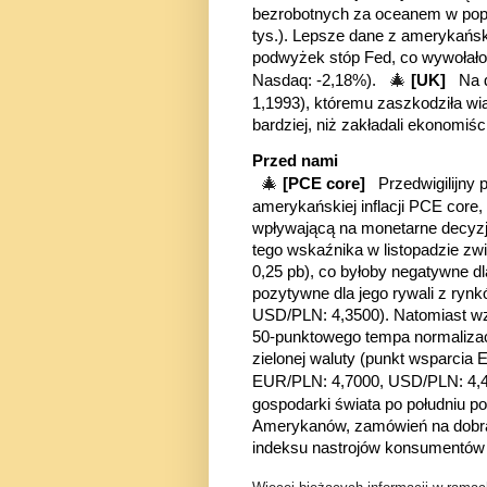
bezrobotnych za oceanem w poprz
tys.). Lepsze dane z amerykańsk
podwyżek stóp Fed, co wywołało 
🎄
Nasdaq: -2,18%).
[UK]
Na 
1,1993), któremu zaszkodziła wi
bardziej, niż zakładali ekonomiś
Przed nami
🎄
[PCE core]
Przedwigilijny
amerykańskiej inflacji PCE core,
wpływającą na monetarne decyz
tego wskaźnika w listopadzie z
0,25 pb), co byłoby negatywne d
pozytywne dla jego rywali z ry
USD/PLN: 4,3500). Natomiast w
50-punktowego tempa normalizac
zielonej waluty (punkt wsparcia 
EUR/PLN: 4,7000, USD/PLN: 4
gospodarki świata po południu 
Amerykanów, zamówień na dobra 
indeksu nastrojów konsumentów 