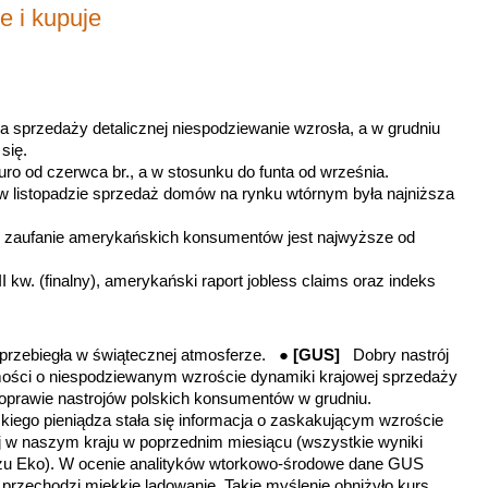
e i kupuje
ka sprzedaży detalicznej niespodziewanie wzrosła, a w grudniu
się.
ro od czerwca br., a w stosunku do funta od września.
 w listopadzie sprzedaż domów na rynku wtórnym była najniższa
u zaufanie amerykańskich konsumentów jest najwyższe od
I kw. (finalny), amerykański raport
jobless claims
oraz indeks
.
przebiegła w świątecznej atmosferze. ●
[GUS]
Dobry nastrój
ości o niespodziewanym wzroście dynamiki krajowej sprzedaży
 poprawie nastrojów polskich konsumentów w grudniu.
iego pieniądza stała się informacja o zaskakującym wzroście
 w naszym kraju w poprzednim miesiącu (wszystkie wyniki
rzu Eko). W ocenie analityków wtorkowo-środowe dane GUS
przechodzi miękkie lądowanie. Takie myślenie obniżyło kurs