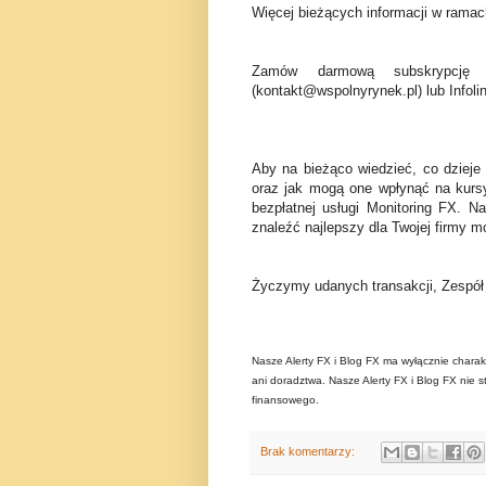
Więcej bieżących informacji w ramach
Zamów darmową subskrypcję 
(kontakt@wspolnyrynek.pl) lub Infoli
Aby na bieżąco wiedzieć, co dzieje
oraz jak mogą one wpłynąć na kurs
bezpłatnej usługi Monitoring FX. N
znaleźć najlepszy dla Twojej firmy mo
Życzymy udanych transakcji, Zespó
Nasze Alerty FX i Blog FX ma wyłącznie charak
ani doradztwa. Nasze Alerty FX i Blog FX nie s
finansowego.
Brak komentarzy: