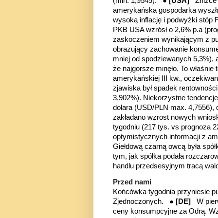
(min. 1,9545). ●
[USA]
Zniżce
amerykańska gospodarka wyszła z
wysoką inflację i podwyżki stó
PKB USA wzrósł o 2,6% p.a (pro
zaskoczeniem wynikającym z publi
obrazujący zachowanie konsumen
mniej od spodziewanych 5,3%), a 
że najgorsze minęło. To właśnie
amerykańskiej III kw., oczekiwa
zjawiska był spadek rentowności 
3,902%). Niekorzystne tendencje
dolara (USD/PLN max. 4,7556), d
zakładano wzrost nowych wniosk
tygodniu (217 tys. vs prognoza 2
optymistycznych informacji z am
Giełdową czarną owcą była spółk
tym, jak spółka podała rozczaro
handlu przedsesyjnym tracą wal
Przed nami
Końcówka tygodnia przyniesie pub
Zjednoczonych. ●
[DE]
W pier
ceny konsumpcyjne za Odrą. Wzr