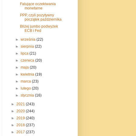
Falujące oczekiwania
monetarne
PPP, czyli pozytywny
początek października
Bliżej jumbo podwyżek
ECB i Fed
►
września
(22)
►
sierpnia
(22)
►
lipca
(21)
►
czerwca
(20)
►
maja
(20)
►
kwietnia
(19)
►
marca
(23)
►
lutego
(20)
►
stycznia
(16)
►
2021
(243)
►
2020
(244)
►
2019
(240)
►
2018
(237)
►
2017
(237)