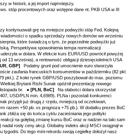
szy w historii, a jej import najmniejszy.
 ws. stóp procentowych oraz wstępne dane nt. PKB USA w III
zy kontynuowali grę na mniejsze podwyżki stóp Fed. Kolejną
za wiadomości o spadku sprzedaży nowych domów we wrześniu
 sierpnia, które świadczą o tym, że poprzednie podwyżki już
ńską. Perspektywa spowolnienia tempa normalizacji
ej uderzyła w dolara. W efekcie kurs EUR/USD powrócił powyżej
j od 13 września), a rentowność obligacji dziesięcioletnich USA
EUR, GBP]
Podatny grunt pod umocnienie euro stworzyła
cie zaufania francuskich konsumentów w październiku (82 pkt
 79 pkt.). Z kolei rynek GBP/USD poszybował do max. poziomu
Wielkiej Brytanii Rishi Sunak opóźnił prezentację nowego
 listopada br. ●
[PLN, BoC]
Na słabości dolara skorzystał
407, USD/PLN min. 4,6989). PLNa i pozostali konkurenci
ak przyjęli już drugą z rzędu, mniejszą od oczekiwań,
ym razem +50 pb. vs prognoza +75 pb.). W dodatku prezes BoC
nk zbliża się do końca cyklu zacieśniania jego polityki
reakcji na gołębią zmianę kursu BoC oraz w nadziei na taki sam
) nadal rosły ceny akcji. Globalny indeks akcji MSCI osiągnął w
 tygodni. Do tego mini-rekordu swoją cegiełkę dołożył nasz