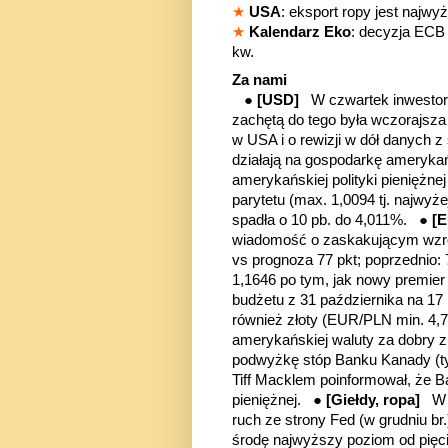
★
USA
: eksport ropy jest najwyż
★
Kalendarz Eko
: decyzja ECB
kw.
Za nami
●
[USD]
W czwartek inwestor
zachętą do tego była wczorajs
w USA i o rewizji w dół danych z
działają na gospodarkę ameryka
amerykańskiej polityki pieniężn
parytetu (max. 1,0094 tj. najwyże
spadła o 10 pb. do 4,011%. ●
[
wiadomość o zaskakującym wzroś
vs prognoza 77 pkt; poprzednio:
1,1646 po tym, jak nowy premier 
budżetu z 31 października na 17
również złoty (EUR/PLN min. 4,7
amerykańskiej waluty za dobry zn
podwyżkę stóp Banku Kanady (t
Tiff Macklem poinformował, że Ba
pieniężnej. ●
[Giełdy, ropa]
W 
ruch ze strony Fed (w grudniu br.
środę najwyższy poziom od pięciu