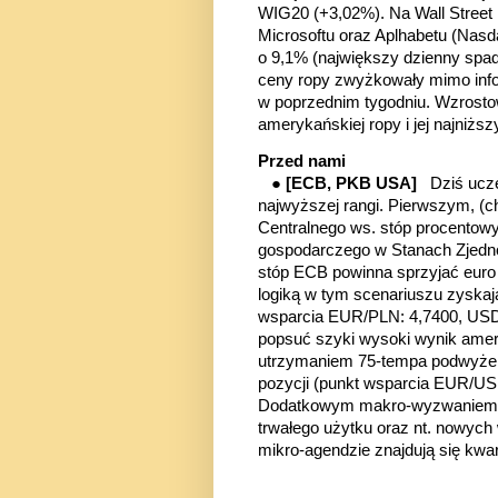
WIG20 (+3,02%). Na Wall Street 
Microsoftu oraz Aplhabetu (Nasd
o 9,1% (największy dzienny spad
ceny ropy zwyżkowały mimo inf
w poprzednim tygodniu. Wzrostow
amerykańskiej ropy i jej najniżs
Przed nami
●
[ECB, PKB USA]
Dziś ucz
najwyższej rangi. Pierwszym, (c
Centralnego ws. stóp procentowy
gospodarczego w Stanach Zjedn
stóp ECB powinna sprzyjać euro
logiką w tym scenariuszu zyskaj
wsparcia EUR/PLN: 4,7400, USD/
popsuć szyki wysoki wynik amery
utrzymaniem 75-tempa podwyżek 
pozycji (punkt wsparcia EUR/US
Dodatkowym makro-wyzwaniem dl
trwałego użytku oraz nt. nowych
mikro-agendzie znajdują się kwa