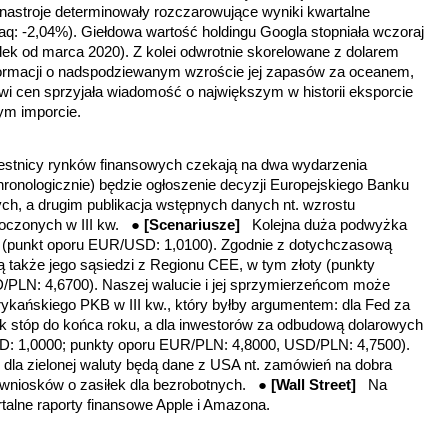
nastroje determinowały rozczarowujące wyniki kwartalne
aq: -2,04%). Giełdowa wartość holdingu Googla stopniała wczoraj
ek od marca 2020). Z kolei odwrotnie skorelowane z dolarem
ormacji o nadspodziewanym wzroście jej zapasów za oceanem,
i cen sprzyjała wiadomość o największym w historii eksporcie
zym imporcie.
estnicy rynków finansowych czekają na dwa wydarzenia
hronologicznie) będzie ogłoszenie decyzji Europejskiego Banku
ch, a drugim publikacja wstępnych danych nt. wzrostu
oczonych w III kw. ●
[Scenariusze]
Kolejna duża podwyżka
 (punkt oporu EUR/USD: 1,0100). Zgodnie z dotychczasową
ą także jego sąsiedzi z Regionu CEE, w tym złoty (punkty
PLN: 4,6700). Naszej walucie i jej sprzymierzeńcom może
kańskiego PKB w III kw., który byłby argumentem: dla Fed za
stóp do końca roku, a dla inwestorów za odbudową dolarowych
D: 1,0000; punkty oporu EUR/PLN: 4,8000, USD/PLN: 4,7500).
a zielonej waluty będą dane z USA nt. zamówień na dobra
 wniosków o zasiłek dla bezrobotnych. ●
[Wall Street]
Na
rtalne raporty finansowe Apple i Amazona.