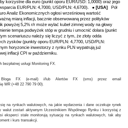
oby korzystne dla euro (punkt oporu EUR/USD: 1,0000) oraz jego
y wsparcia EUR/PLN: 4,7000, USD/PLN: 4,6700). ●
[USA]
Pół
uro Analiz Ekonomicznych
ogłosi wrześniową wartość
ażną miarą inflacji,
bacznie obserwowaną
przez polityków
ik powyżej 5,2% r/r może wylać
kubeł zimnej wody na głowy
nienie tempa podwyżek stóp w grudniu i umocnić dolara (punkt
m scenariuszu należy się liczyć z tym, że złoty odda
ych zysków (punkty oporu EUR/PLN: 4,7700, USD/PLN:
ym horyzoncie inwestorzy z rynku PLN wypatrują już
ej inflacji CPI w październiku.
 bezpłatnej usługi Monitoring FX.
Bloga FX (e-mail) i/lub Alertów FX (sms) przez email
nię WR (+48 22 790 79 00).
 się na rynkach walutowych, na jakie wydarzenia i dane oczekuje rynek
y walut zostań aktywnym Uczestnikiem Wspólnego Rynku i korzystaj z
asi eksperci stale monitorują sytuację na rynkach walutowych, tak aby
ment i kurs transakcji.