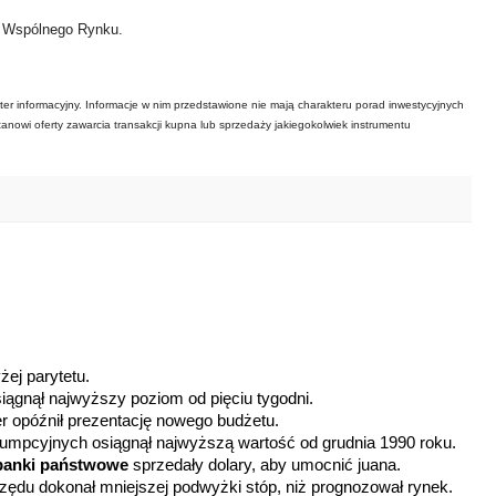
ł Wspólnego Rynku.
ter informacyjny. Informacje w nim przedstawione nie mają charakteru porad inwestycyjnych
tanowi oferty zawarcia transakcji kupna lub sprzedaży jakiegokolwiek instrumentu
ej parytetu.
iągnął najwyższy poziom od pięciu tygodni.
r opóźnił prezentację nowego budżetu.
mpcyjnych osiągnął najwyższą wartość od grudnia 1990 roku.
 banki państwowe
sprzedały dolary, aby umocnić juana.
 rzędu dokonał mniejszej podwyżki stóp, niż prognozował rynek.