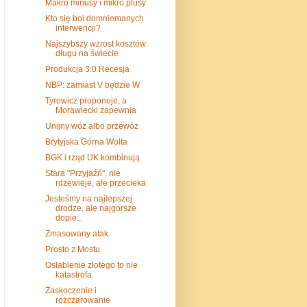
Makro minusy i mikro plusy
Kto się boi domniemanych
interwencji?
Najszybszy wzrost kosztów
długu na świecie
Produkcja 3:0 Recesja
NBP: zamiast V będzie W
Tyrowicz proponuje, a
Morawiecki zapewnia
Unijny wóz albo przewóz
Brytyjska Górna Wolta
BGK i rząd UK kombinują
Stara "Przyjaźń", nie
rdzewieje, ale przecieka
Jesteśmy na najlepszej
drodze, ale najgorsze
dopie...
Zmasowany atak
Prosto z Mostu
Osłabienie złotego to nie
katastrofa
Zaskoczenie i
rozczarowanie