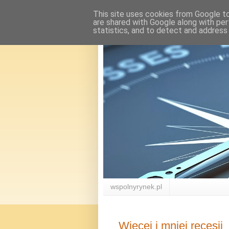
This site uses cookies from Google to 
are shared with Google along with per
statistics, and to detect and address
wspolnyrynek.pl
Więcej i mniej recesji