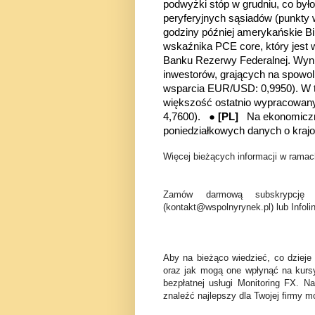
podwyżki stóp w grudniu, co był
peryferyjnych sąsiadów (punkt
godziny później
amerykańskie Bi
wskaźnika PCE core, który jest w
Banku Rezerwy Federalnej. Wyn
inwestorów, grających na spowol
wsparcia EUR/USD: 0,9950). W ty
większość ostatnio wypracowan
4,7600). ●
[PL]
Na ekonomiczn
poniedziałkowych danych o krajow
Więcej bieżących informacji w ramach
Zamów darmową subskrypcję 
(kontakt@wspolnyrynek.pl) lub Infoli
Aby na bieżąco wiedzieć, co dzieje
oraz jak mogą one wpłynąć na kurs
bezpłatnej usługi Monitoring FX. N
znaleźć najlepszy dla Twojej firmy mo