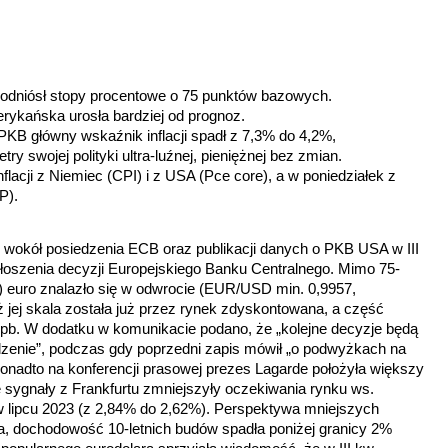
odniósł stopy procentowe o 75 punktów bazowych.
rykańska urosła bardziej od prognoz.
PKB głó
wny wskaźnik inflacji spadł z 7,3% do 4,2%,
ry swojej polityki ultra-luźnej, pieniężnej bez zmian.
nflacji z Niemiec (CPI) i z USA (Pce core), a w poniedziałek z
CP).
 wokół posiedzenia ECB oraz publikacji danych o PKB USA w III
oszenia decyzji Europejskiego Banku Centralnego. Mimo 75-
) euro znalazło się w odwrocie (EUR/USD min. 0,9957,
jej skala została już przez rynek zdyskontowana, a część
0 pb. W dodatku w komunikacie podano, że „kolejne decyzje będą
dzenie”, podczas gdy poprzedni zapis mówił „o podwyżkach na
Ponadto na konferencji prasowej prezes Lagarde położyła większy
e sygnały z Frankfurtu zmniejszyły oczekiwania rynku ws.
lipcu 2023 (z 2,84% do 2,62%). Perspektywa mniejszych
a, dochodowość 10-letnich budów spadła poniżej granicy 2%