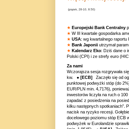
(piątek, 28-10, 8:50)
★
Europejski Bank Centralny
p
★
W III kwartale gospodarka ame
★
USA
: wg kwartalnego raportu
★
Bank Japonii
utrzymał paramet
★
Kalendarz Eko
: Dziś dane o i
Polski (CPI) i ze strefy euro (HI
Za nami
Wczorajsza sesja rozgrywała się
kw. ●
[ECB]
Zaczęło się od ogł
punktowej podwyżki stóp (do 2%
EUR/PLN min. 4,7176), ponieważ 
inwestorów liczyła na ruch o 10
zapadać z posiedzenia na posie
kilku następnych spotkaniach”. 
nacisk na ryzyko recesji. Gołębi
docelowego poziomu stóp ECB w 
podwyżek w Eurolandzie sprawił