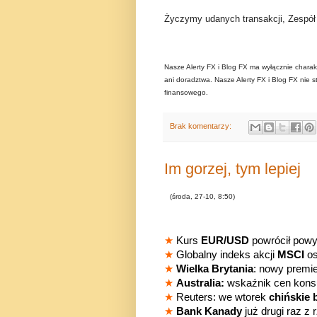
Życzymy udanych transakcji, Zespó
Nasze Alerty FX i Blog FX ma wyłącznie charak
ani doradztwa. Nasze Alerty FX i Blog FX nie s
finansowego.
Brak komentarzy:
Im gorzej, tym lepiej
(środa, 27-10, 8:50)
★
Kurs
EUR/USD
powrócił powyż
★
Globalny indeks akcji
MSCI
os
★
Wielka Brytania
: nowy premie
★
Australia:
wskaźnik cen konsu
★
Reuters: we wtorek
chińskie
★
Bank Kanady
już drugi raz z