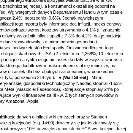
 popularnego eurodolara sprzyjała wiadomość, że w III kw.
 technicznej recesji, a konsumenci okazali się odporni na
p Fed. Wg wstępnych danych Departamentu Handlu w tym czasie
gnoza 2,4%; poprzednio -0,6%). Jednak największym
kacji tego raportu były informacje dot. inflacji. Indeks cenowy
tów pokazał wzrost kosztów utrzymania o 4,1% (tj. znacznie
główny wskaźnik inflacji spadł z 7,3% do 4,2%, dając nadzieje,
 te dane spowodowały, że mimo odbicia gospodarki
nia ws. podwyżek stóp Fed spadły. Odzwierciedleniem tego
obligacji skarbowych USA. (2-letnie: min. 4,268%; 10-letnie min.
 panujące na rynku długu nie przeszkodziły w zwyżce wartości
la którego dodatkowym makro-atutem stał się mniejszy, niż
ów o zasiłek dla bezrobotnych za oceanem, w poprzednim
21 tys.; poprzednio 214 tys.).
●
[Wall Street]
Mimo
erykańskiej gospodarki technologiczny Nasdaq stopniał -1,63%.
a Meta (właściciel Facebooka), której akcje stopniały 24% po
wujące wyniki finansowe za III kw. Z tych samych powodów w
ory Amazona i Apple.
likacje danych o inflacji w
Niemczech oraz w Stanach
wszej kolejności (o g. 14:00) dowiemy się jak kształtowały się
ost powyżej 10% r/r zwiększy nacisk na ECB ws. kolejnej dużej