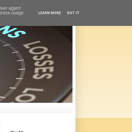
 user-agent
nerate usage
LEARN MORE
GOT IT