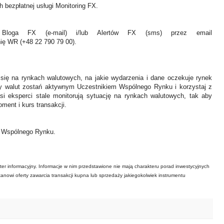
 bezpłatnej usługi Monitoring FX.
Bloga FX (e-mail) i/lub Alertów FX (sms) przez email
nię WR (+48 22 790 79 00).
 się na rynkach walutowych, na jakie wydarzenia i dane oczekuje rynek
y walut zostań aktywnym Uczestnikiem Wspólnego Rynku i korzystaj z
asi eksperci stale monitorują sytuację na rynkach walutowych, tak aby
ment i kurs transakcji.
ł Wspólnego Rynku.
ter informacyjny. Informacje w nim przedstawione nie mają charakteru porad inwestycyjnych
tanowi oferty zawarcia transakcji kupna lub sprzedaży jakiegokolwiek instrumentu