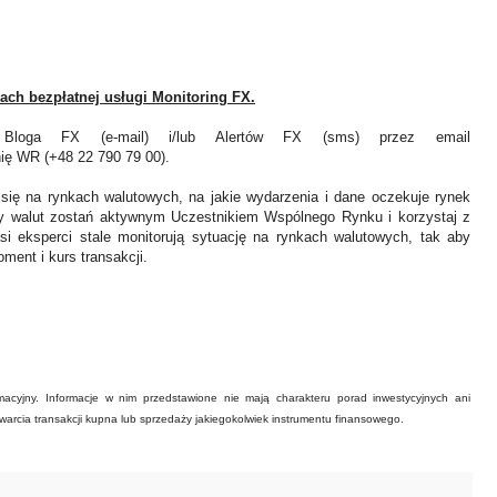
ach bezpłatnej usługi Monitoring FX.
Bloga FX (e-mail) i/lub Alertów FX (sms) przez email
inię WR (+48 22 790 79 00).
 się na rynkach walutowych, na jakie wydarzenia i dane oczekuje rynek
y walut zostań aktywnym Uczestnikiem Wspólnego Rynku i korzystaj z
asi eksperci stale monitorują sytuację na rynkach walutowych, tak aby
ment i kurs transakcji.
acyjny. Informacje w nim przedstawione nie mają charakteru porad inwestycyjnych ani
warcia transakcji kupna lub sprzedaży jakiegokolwiek instrumentu finansowego.