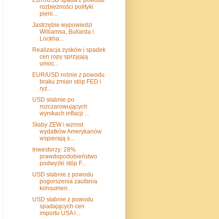
rozbieżności polityki
pieni...
Jastrzębie wypowiedzi
Williamsa, Bullarda i
Lockha...
Realizacja zysków i spadek
cen ropy sprzyjają
umoc...
EUR/USD rośnie z powodu
braku zmian stóp FED i
ryz...
USD słabnie po
rozczarowujących
wynikach inflacji ...
Słaby ZEW i wzrost
wydatków Amerykanów
wspierają s...
Inwestorzy: 28%
prawdopodobieństwo
podwyżki stóp F...
USD słabnie z powodu
pogorszenia zaufania
konsumen...
USD słabnie z powodu
spadających cen
importu USA i...