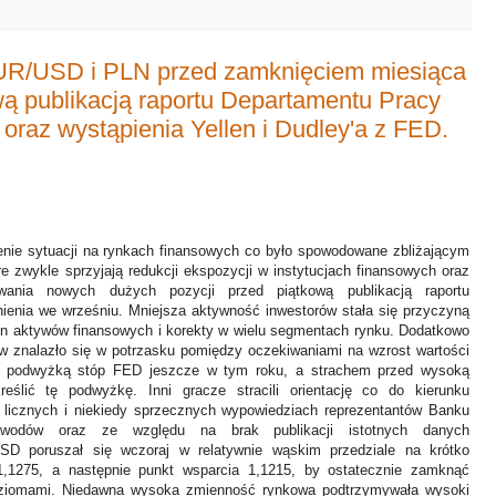
EUR/USD i PLN przed zamknięciem miesiąca
ową publikacją raportu Departamentu Pracy
oraz wystąpienia Yellen i Dudley'a z FED.
nie sytuacji na rynkach finansowych co było spowodowane zbliżającym
re zwykle sprzyjają redukcji ekspozycji w instytucjach finansowych oraz
wania nowych dużych pozycji przed piątkową publikacją raportu
ienia we wrześniu. Mniejsza aktywność inwestorów stała się przyczyną
n aktywów finansowych i korekty w wielu segmentach rynku. Dodatkowo
w znalazło się w potrzasku pomiędzy oczekiwaniami na wzrost wartości
ą podwyżką stóp FED jeszcze w tym roku, a strachem przed wysoką
eślić tę podwyżkę. Inni gracze stracili orientację co do kierunku
po licznych i niekiedy sprzecznych wypowiedziach reprezentantów Banku
wodów oraz ze względu na brak publikacji istotnych danych
D poruszał się wczoraj w relatywnie wąskim przedziale na krótko
1,1275, a następnie punkt wsparcia 1,1215, by ostatecznie zamknąć
oziomami. Niedawna wysoka zmienność rynkowa podtrzymywała wysoki