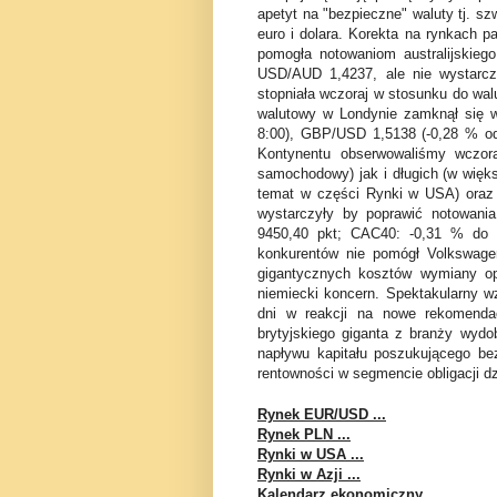
apetyt na "bezpieczne" waluty tj. sz
euro i dolara. Korekta na rynkach p
pomogła notowaniom australijskieg
USD/AUD 1,4237, ale nie wystarcz
stopniała wczoraj w stosunku do wa
walutowy w Londynie zamknął się 
8:00), GBP/USD 1,5138 (-0,28 % od
Kontynentu obserwowaliśmy wczora
samochodowy) jak i długich (w więks
temat w części Rynki w USA) oraz
wystarczyły by poprawić notowani
9450,40 pkt; CAC40: -0,31 % do 
konkurentów nie pomógł Volkswagen
gigantycznych kosztów wymiany o
niemiecki koncern. Spektakularny wz
dni w reakcji na nowe rekomenda
brytyjskiego giganta z branży wydo
napływu kapitału poszukującego bez
rentowności w segmencie
obligacji 
Rynek EUR/USD ...
Rynek PLN ...
Rynki w USA ...
Rynki w Azji ...
Kalendarz ekonomiczny ...