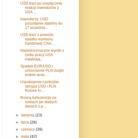
USD traci po sceptycznej
reakcji inwestorów z
USA ...
Inwestorzy: USD
pozostanie stabilny do
17 września...
USD traci z powodu
spadku wymiany
handlowej Chin. ...
Niejednoznaczne wyniki z
rynku pracy USA
osłabiają...
Spadek EUR/USD i
umocnienie PLN dzięki
niskim wnio...
Uspokojenie nastrojów
sprzyja USD i PLN.
Rośnie fo...
Rosną turbulencje na
rynkach po słabych
danych z p...
►
sierpnia
(23)
►
lipca
(28)
►
czerwca
(39)
►
maja
(42)