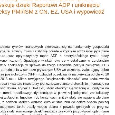
yskuje dzięki Raportowi ADP i uniknięciu
deksy PMI/ISM z CN, EZ, USA i wypowiedź
tników rynków finansowych skierowała się na fundamenty gospodarki
zyną tej zmiany fokusu stały się przede wszystkim rozczarowujące dane
 euro oraz optymistyczny raport ADP z amerykańskiego rynku pracy
onomicznym). Spadające w skali roku ceny detaliczne w Eurolandzie
dziły spekulacje w sprawie dalszego luzowania polityki pieniężnej ECB
 zatrudnienia w sektorze prywatnym USA we wrześniu, zwiastujący dobre
rze pozarolniczym (NFP), rozbudził oczekiwania na pierwszą od blisko 10
015 roku. Mimo trwającego "upiększania bilansów" oraz redukowania
ca i kwartału inwestorzy jednoznacznie zinterpretowali te informacje na
rzyść dolara. Rynek EUR/USD, który otworzył się wczoraj w Londynie na
o trendu spadkowego dyskontując w pierwszej kolejności zaskakujący
j w Japonii. Impulsem do kontynuacji zniżek stały się najpierw złe dane
 z powodu których wartość euro w stosunku do dolara spadła poniżej
 początkowo także traciły wobec dolara z powodu gorszych od prognoz
odzyskały równowagę dzięki realizacji zysków i przypływowi optymizmu