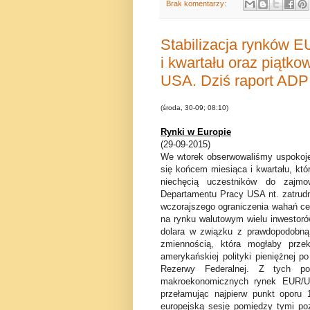
Brak komentarzy:
Stabilizacja rynków 
i kwartału oraz piątk
USA. Dziś raport ADP 
(środa, 30-09; 08:10)
Rynki w Europie
(29-09-2015)
We wtorek obserwowaliśmy uspokoje
się końcem miesiąca i kwartału, któ
niechęcią uczestników do zajmo
Departamentu Pracy USA nt. zatrudn
wczorajszego ograniczenia wahań ce
na rynku walutowym wielu inwestoró
dolara w związku z prawdopodobn
zmiennością, która mogłaby przekr
amerykańskiej polityki pieniężnej 
Rezerwy Federalnej. Z tych po
makroekonomicznych rynek EUR/US
przełamując najpierw punkt oporu 
europejską sesję pomiędzy tymi p