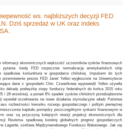
niepewność ws. najbliższych decyzji FED
LN. Dziś sprzedaż w UK oraz indeks
USA.
h informacji ekonomicznych większość uczestników rynków finansowych
pytania: kiedy FED rozpocznie normalizację amerykańskich stóp
e spadkowa koniunktura w gospodarce chińskiej. Impulsem do tych
ie przemówienie prezes FED Janet Yellen wygłoszone na Uniwersytecie
ujące dane z gospodarki Chin. Czwartkowa wypowiedź Yellen ożywiła
isko dekady podwyżkę stopy funduszy federalnych do końca 2015 roku
25 i 28 września), a ponad 8% spadek zysków chińskich przedsiębiorstw
u) wywołał oczekiwania na nowe działania stymulacyjne władz Państwa
su rozbieżności kierunku rozwoju gospodarczego i polityki pieniężnej
emieszczenia kapitału pomiędzy poszczególnymi rynkami finansowymi w
m oraz są przyczyną kolejnych rewizji projekcji ekonomicznych dla
ncji Reutersa spadkową korektę globalnych prognoz gospodarczych
tine Lagarde, szefowa Międzynarodowego Funduszu Walutowego. Jak się