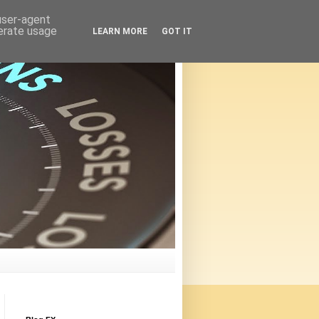
 user-agent
nerate usage
LEARN MORE
GOT IT