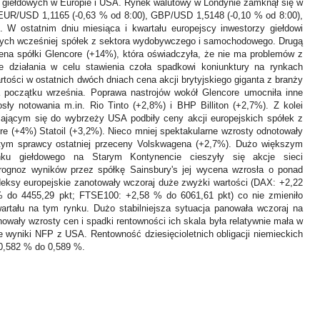
giełdowych w Europie i USA. Rynek walutowy w Londynie zamknął się w
 EUR/USD 1,1165 (-0,63 % od 8:00), GBP/USD 1,5148 (-0,10 % od 8:00),
 W ostatnim dniu miesiąca i kwartału europejscy inwestorzy giełdowi
onych wcześniej spółek z sektora wydobywczego i samochodowego. Drugą
ena spółki Glencore (+14%), która oświadczyła, że nie ma problemów z
ne działania w celu stawienia czoła spadkowi koniunktury na rynkach
ości w ostatnich dwóch dniach cena akcji brytyjskiego giganta z branży
a początku września. Poprawa nastrojów wokół Glencore umocniła inne
sły notowania m.in. Rio Tinto (+2,8%) i BHP Billiton (+2,7%). Z kolei
iżającym się do wybrzeży USA podbiły ceny akcji europejskich spółek z
re (+4%) Statoil (+3,2%). Nieco mniej spektakularne wzrosty odnotowały
ym sprawcy ostatniej przeceny Volskwagena (+2,7%). Dużo większym
nku giełdowego na Starym Kontynencie cieszyły się akcje sieci
rognoz wyników przez spółkę Sainsbury's jej wycena wzrosła o ponad
deksy europejskie zanotowały wczoraj duże zwyżki wartości (DAX: +2,22
 do 4455,29 pkt; FTSE100: +2,58 % do 6061,61 pkt) co nie zmieniło
artału na tym rynku. Dużo stabilniejsza sytuacja panowała wczoraj na
owały wzrosty cen i spadki rentowności ich skala była relatywnie mała w
 wyniki NFP z USA. Rentowność dziesięcioletnich obligacji niemieckich
 0,582 % do 0,589 %.