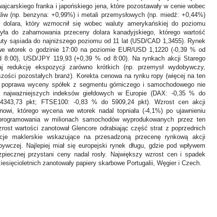
wajcarskiego franka i japońskiego jena, które pozostawały w cenie wobec
aliw (np. benzyna: +0,99%) i metali przemysłowych (np. miedź: +0,44%)
o dolara, który wzmocnił się wobec waluty amerykańskiej do poziomu
yła do zahamowania przeceny dolara kanadyjskiego, którego wartość
luty sąsiada do najniższego poziomu od 11 lat (USD/CAD 1,3455). Rynek
we wtorek o godzinie 17:00 na poziomie EUR/USD 1,1220 (-0,39 % od
 8:00), USD/JPY 119,93 (+0,39 % od 8:00). Na rynkach akcji Starego
j redukcję ekspozycji zarówno krótkich (np. przemysł wydobywczy,
zości pozostałych branż). Korekta cenowa na rynku ropy (więcej na ten
 poprawa wyceny spółek z segmentu górniczego i samochodowego nie
a najważniejszych indeksów giełdowych w Europie (DAX: -0,35 % do
4343,73 pkt; FTSE100: -0,83 % do 5909,24 pkt). Wzrost cen akcji
owi, którego wycena we wtorek nadal topniała (-4,1%) po ujawnieniu
programowania w milionach samochodów wyprodukowanych przez ten
rost wartości zanotował Glencore odrabiając część strat z poprzednich
cje maklerskie wskazujące na przesadzoną przecenę rynkową akcji
bywczej. Najlepiej miał się europejski rynek długu, gdzie pod wpływem
piecznej przystani ceny nadal rosły. Największy wzrost cen i spadek
dziesięcioletnich zanotowały papiery skarbowe Portugalii, Węgier i Czech.