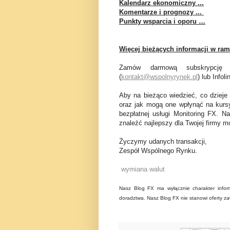
Kalendarz ekonomiczny ...
Komentarze i prognozy ...
Punkty wsparcia i oporu …
Więcej bieżących informacji w ram
Zamów darmową subskrypcję 
(
kontakt@wspolnyrynek.pl
) lub Infol
Aby na bieżąco wiedzieć, co dzieje
oraz jak mogą one wpłynąć na kurs
bezpłatnej usługi Monitoring FX. N
znaleźć najlepszy dla Twojej firmy mo
Życzymy udanych transakcji,
Zespół Wspólnego Rynku.
wymiana walut
Nasz Blog FX ma wyłącznie charakter inform
doradztwa. Nasz Blog FX nie stanowi oferty za