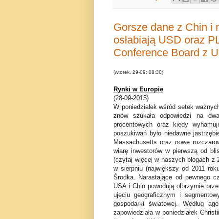
Gorsze dane z Chin i 
osłabiają USD oraz P
Conference Board z 
(wtorek, 29-09; 08:30)
Rynki w Europie
(28-09-2015)
W poniedziałek wśród setek ważnyc
znów szukała odpowiedzi na dwa 
procentowych oraz kiedy wyhamuj
poszukiwań było niedawne jastrzęb
Massachusetts oraz nowe rozczarow
wiarę inwestorów w pierwszą od bl
(czytaj więcej w naszych blogach z 
w sierpniu (największy od 2011 rok
Środka. Narastające od pewnego cza
USA i Chin powodują olbrzymie prz
ujęciu geograficznym i segmentowy
gospodarki światowej. Według age
zapowiedziała w poniedziałek Chris