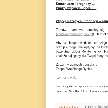
Komentarze i prognozy ...
Punkty wsparcia i oporu …
Więcej bieżących informacji w ram
Zamów darmową subskrypcję 
(
kontakt@wspolnyrynek.pl
) lub Infol
Aby na bieżąco wiedzieć, co dzieje
oraz jak mogą one wpłynąć na kurs
bezpłatnej usługi Monitoring FX. N
znaleźć najlepszy dla Twojej firmy mo
Życzymy udanych transakcji,
Zespół Wspólnego Rynku.
wymiana walut
Nasz Blog FX ma wyłącznie charakter inform
doradztwa. Nasz Blog FX nie stanowi oferty za
Brak komentarzy: