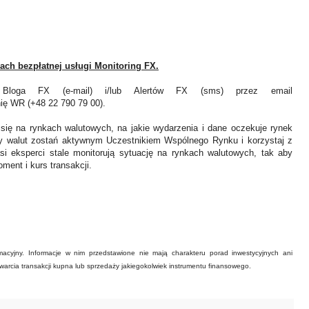
ach bezpłatnej usługi Monitoring FX.
Bloga FX (e-mail) i/lub Alertów FX (sms) przez email
inię WR (+48 22 790 79 00).
 się na rynkach walutowych, na jakie wydarzenia i dane oczekuje rynek
y walut zostań aktywnym Uczestnikiem Wspólnego Rynku i korzystaj z
asi eksperci stale monitorują sytuację na rynkach walutowych, tak aby
ment i kurs transakcji.
acyjny. Informacje w nim przedstawione nie mają charakteru porad inwestycyjnych ani
warcia transakcji kupna lub sprzedaży jakiegokolwiek instrumentu finansowego.