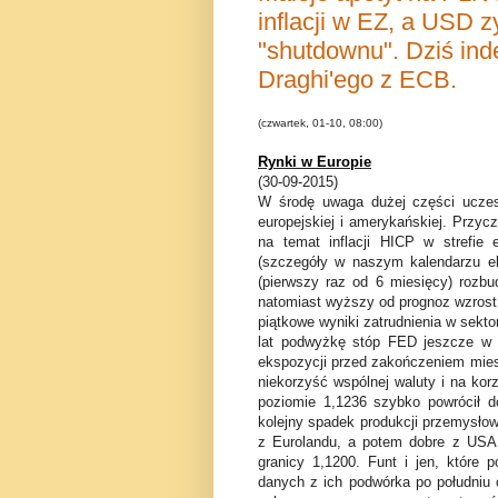
inflacji w EZ, a USD z
"shutdownu". Dziś in
Draghi'ego z ECB.
(czwartek, 01-10, 08:00)
Rynki w Europie
(30-09-2015)
W środę uwaga dużej części uczes
europejskiej i amerykańskiej. Przyc
na temat inflacji HICP w strefie
(szczegóły w naszym kalendarzu ek
(pierwszy raz od 6 miesięcy) rozbu
natomiast wyższy od prognoz wzrost
piątkowe wyniki zatrudnienia w sekto
lat podwyżkę stóp FED jeszcze w 2
ekspozycji przed zakończeniem miesią
niekorzyść wspólnej waluty i na ko
poziomie 1,1236 szybko powrócił d
kolejny spadek produkcji przemysłowe
z Eurolandu, a potem dobre z USA,
granicy 1,1200. Funt i jen, które
danych z ich podwórka po południu 