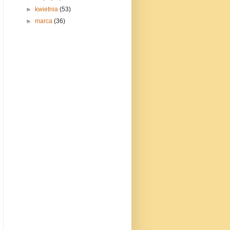
►
kwietnia
(53)
►
marca
(36)