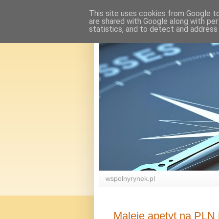
This site uses cookies from Google to 
are shared with Google along with per
statistics, and to detect and address
wspolnyrynek.pl
Maleje apetyt na PLN 