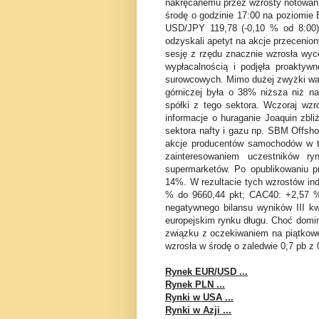
nakręcanemu przez wzrosty notowań 
środę o godzinie 17:00 na poziomie
USD/JPY 119,78 (-0,10 % od 8:00).
odzyskali apetyt na akcje przeceni
sesję z rzędu znacznie wzrosła wyc
wypłacalnością i podjęła proaktyw
surowcowych. Mimo dużej zwyżki wart
górniczej była o 38% niższa niż n
spółki z tego sektora. Wczoraj wzro
informacje o huraganie Joaquin zbl
sektora nafty i gazu np. SBM Offsho
akcje producentów samochodów w t
zainteresowaniem uczestników ry
supermarketów. Po opublikowaniu p
14%. W rezultacie tych wzrostów in
% do 9660,44 pkt; CAC40: +2,57 %
negatywnego bilansu wyników III kw
europejskim rynku długu. Choć domin
związku z oczekiwaniem na piątkowe
wzrosła w środę o zaledwie 0,7 pb z
Rynek EUR/USD ...
Rynek PLN ...
Rynki w USA ...
Rynki w Azji ...