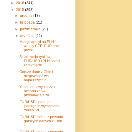
►
2016
(241)
▼
2015
(298)
►
grudnia
(13)
►
listopada
(21)
►
października
(21)
▼
września
(22)
Maleje apetyt na PLN i
waluty CEE. EUR traci
przez...
Stabilizacja rynków
EUR/USD i PLN przed
zamknięcie...
Gorsze dane z Chin i
niepewność ws.
najbliższych d...
Yellen oraz wyniki zza
oceanu znów
przemawiają za ...
EUR/USD spada po
jastrzębim wystąpieniu
Yellen. PL...
EUR/USD rośnie z powodu
gorszych danych z Chin
i j...
EUR/USD spada z powodu