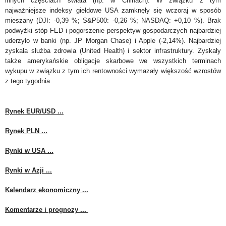
innych częściach świata (np. w Chinach). W związku z tym
najważniejsze indeksy giełdowe USA zamknęły się wczoraj w sposób
mieszany (DJI: -0,39 %; S&P500: -0,26 %; NASDAQ: +0,10 %). Brak
podwyżki stóp FED i pogorszenie perspektyw gospodarczych najbardziej
uderzyło w banki (np. JP Morgan Chase) i Apple (-2,14%). Najbardziej
zyskała służba zdrowia (United Health) i sektor infrastruktury. Zyskały
także amerykańskie obligacje skarbowe we wszystkich terminach
wykupu w związku z tym ich rentowności wymazały większość wzrostów
z tego tygodnia.
Rynek EUR/USD ...
Rynek PLN ...
Rynki w USA ...
Rynki w Azji ...
Kalendarz ekonomiczny ...
Komentarze i prognozy ...