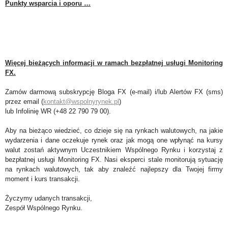
Punkty wsparcia i oporu …
Więcej bieżących informacji w ramach bezpłatnej usługi Monitoring
FX.
Zamów darmową subskrypcję Bloga FX (e-mail) i/lub Alertów FX (sms)
przez email (
kontakt@wspolnyrynek.pl
)
lub Infolinię WR (+48 22 790 79 00).
Aby na bieżąco wiedzieć, co dzieje się na rynkach walutowych, na jakie
wydarzenia i dane oczekuje rynek oraz jak mogą one wpłynąć na kursy
walut zostań aktywnym Uczestnikiem Wspólnego Rynku i korzystaj z
bezpłatnej usługi Monitoring FX. Nasi eksperci stale monitorują sytuację
na rynkach walutowych, tak aby znaleźć najlepszy dla Twojej firmy
moment i kurs transakcji.
Życzymy udanych transakcji,
Zespół Wspólnego Rynku.