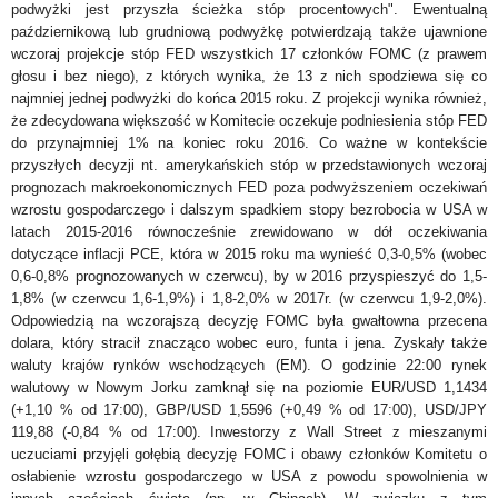
podwyżki jest przyszła ścieżka stóp procentowych". Ewentualną
październikową lub grudniową podwyżkę potwierdzają także ujawnione
wczoraj projekcje stóp FED wszystkich 17 członków FOMC (z prawem
głosu i bez niego), z których wynika, że 13 z nich spodziewa się co
najmniej jednej podwyżki do końca 2015 roku. Z projekcji wynika również,
że zdecydowana większość w Komitecie oczekuje podniesienia stóp FED
do przynajmniej 1% na koniec roku 2016. Co ważne w kontekście
przyszłych decyzji nt. amerykańskich stóp w przedstawionych wczoraj
prognozach makroekonomicznych FED poza podwyższeniem oczekiwań
wzrostu gospodarczego i dalszym spadkiem stopy bezrobocia w USA w
latach 2015-2016 równocześnie zrewidowano w dół oczekiwania
dotyczące inflacji PCE, która w 2015 roku ma wynieść 0,3-0,5% (wobec
0,6-0,8% prognozowanych w czerwcu), by w 2016 przyspieszyć do 1,5-
1,8% (w czerwcu 1,6-1,9%) i 1,8-2,0% w 2017r. (w czerwcu 1,9-2,0%).
Odpowiedzią na wczorajszą decyzję FOMC była gwałtowna przecena
dolara, który stracił znacząco wobec euro, funta i jena. Zyskały także
waluty krajów rynków wschodzących (EM). O godzinie 22:00 rynek
walutowy w Nowym Jorku zamknął się na poziomie EUR/USD 1,1434
(+1,10 % od 17:00), GBP/USD 1,5596 (+0,49 % od 17:00), USD/JPY
119,88 (-0,84 % od 17:00). Inwestorzy z Wall Street z mieszanymi
uczuciami przyjęli gołębią decyzję FOMC i obawy członków Komitetu o
osłabienie wzrostu gospodarczego w USA z powodu spowolnienia w