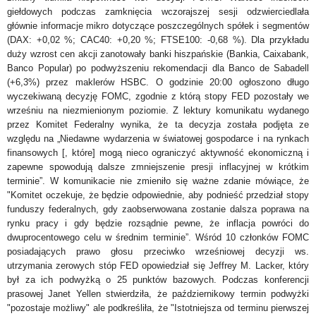
giełdowych podczas zamknięcia wczorajszej sesji odzwierciedlała
głównie informacje mikro dotyczące poszczególnych spółek i segmentów
(DAX: +0,02 %; CAC40: +0,20 %; FTSE100: -0,68 %). Dla przykładu
duży wzrost cen akcji zanotowały banki hiszpańskie (Bankia, Caixabank,
Banco Popular) po podwyższeniu rekomendacji dla Banco de Sabadell
(+6,3%) przez maklerów HSBC. O godzinie 20:00 ogłoszono długo
wyczekiwaną decyzję FOMC, zgodnie z którą stopy FED pozostały we
wrześniu na niezmienionym poziomie. Z lektury komunikatu wydanego
przez Komitet Federalny wynika, że ta decyzja została podjęta ze
względu na „Niedawne wydarzenia w światowej gospodarce i na rynkach
finansowych [, które] mogą nieco ograniczyć aktywność ekonomiczną i
zapewne spowodują dalsze zmniejszenie presji inflacyjnej w krótkim
terminie”. W komunikacie nie zmieniło się ważne zdanie mówiące, że
"Komitet oczekuje, że będzie odpowiednie, aby podnieść przedział stopy
funduszy federalnych, gdy zaobserwowana zostanie dalsza poprawa na
rynku pracy i gdy będzie rozsądnie pewne, że inflacja powróci do
dwuprocentowego celu w średnim terminie”. Wśród 10 członków FOMC
posiadających prawo głosu przeciwko wrześniowej decyzji ws.
utrzymania zerowych stóp FED opowiedział się Jeffrey M. Lacker, który
był za ich podwyżką o 25 punktów bazowych. Podczas konferencji
prasowej Janet Yellen stwierdziła, że październikowy termin podwyżki
"pozostaje możliwy" ale podkreśliła, że "Istotniejsza od terminu pierwszej