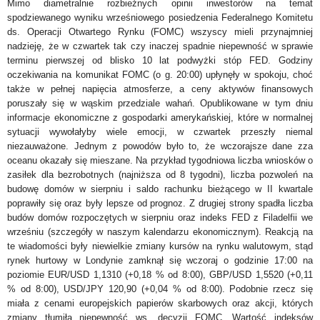
Mimo diametralnie rozbieżnych opinii inwestorów na temat
spodziewanego wyniku wrześniowego posiedzenia Federalnego Komitetu
ds. Operacji Otwartego Rynku (FOMC) wszyscy mieli przynajmniej
nadzieję, że w czwartek tak czy inaczej spadnie niepewność w sprawie
terminu pierwszej od blisko 10 lat podwyżki stóp FED. Godziny
oczekiwania na komunikat FOMC (o g. 20:00) upłynęły w spokoju, choć
także w pełnej napięcia atmosferze, a ceny aktywów finansowych
poruszały się w wąskim przedziale wahań. Opublikowane w tym dniu
informacje ekonomiczne z gospodarki amerykańskiej, które w normalnej
sytuacji wywołałyby wiele emocji, w czwartek przeszły niemal
niezauważone. Jednym z powodów było to, że wczorajsze dane zza
oceanu okazały się mieszane. Na przykład tygodniowa liczba wniosków o
zasiłek dla bezrobotnych (najniższa od 8 tygodni), liczba pozwoleń na
budowę domów w sierpniu i saldo rachunku bieżącego w II kwartale
poprawiły się oraz były lepsze od prognoz. Z drugiej strony spadła liczba
budów domów rozpoczętych w sierpniu oraz indeks FED z Filadelfii we
wrześniu (szczegóły w naszym kalendarzu ekonomicznym). Reakcją na
te wiadomości były niewielkie zmiany kursów na rynku walutowym, stąd
rynek hurtowy w Londynie zamknął się wczoraj o godzinie 17:00 na
poziomie EUR/USD 1,1310 (+0,18 % od 8:00), GBP/USD 1,5520 (+0,11
% od 8:00), USD/JPY 120,90 (+0,04 % od 8:00). Podobnie rzecz się
miała z cenami europejskich papierów skarbowych oraz akcji, których
zmiany tłumiła niepewność ws. decyzji FOMC. Wartość indeksów