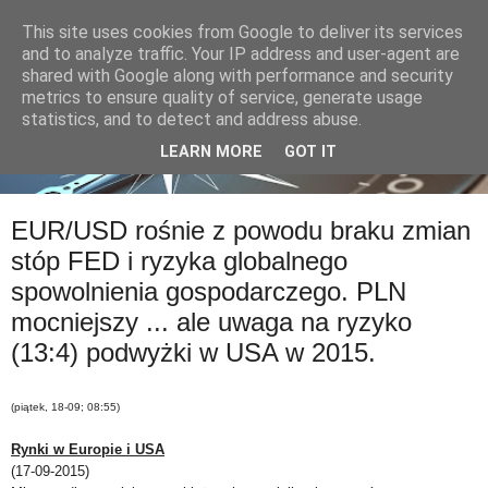
This site uses cookies from Google to deliver its services
and to analyze traffic. Your IP address and user-agent are
shared with Google along with performance and security
metrics to ensure quality of service, generate usage
statistics, and to detect and address abuse.
LEARN MORE
GOT IT
EUR/USD rośnie z powodu braku zmian
stóp FED i ryzyka globalnego
spowolnienia gospodarczego. PLN
mocniejszy ... ale uwaga na ryzyko
(13:4) podwyżki w USA w 2015.
(piątek, 18-09; 08:55)
Rynki w Europie i USA
(17-09-2015)