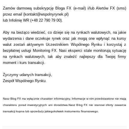
Zamów darmową subskrypcję Bloga FX (e-mail) i/lub Alertów FX (sms)
przez email (
kontakt@wspolnyrynek.pl
)
lub Infolinię WR (+48 22 790 79 00).
Aby na bieżąco wiedzieć, co dzieje się na rynkach walutowych, na jakie
wydarzenia i dane oczekuje rynek oraz jak mogą one wpłynąć na kursy
walut zostań aktywnym Uczestnikiem Wspólnego Rynku i korzystaj z
bezpłatnej usługi Monitoring FX. Nasi eksperci stale monitorują sytuację
na rynkach walutowych, tak aby znaleźć najlepszy dla Twojej firmy
moment i kurs transakcji.
Życzymy udanych transakcji,
Zespół Wspólnego Rynku.
Nasz Blog FX ma wyłącznie charakter informacyjny. Informacje w nim przedstawione nie mają
charakteru porad inwestycyjnych ani doradztwa.Nasz Blog FX nie stanowi oferty zawarcia
transakcji kupna lub sprzedaży jakiegokolwiek instrumentu finansowego.