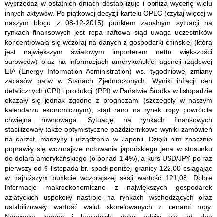
wyprzedaż w ostatnich dniach destabilizuje i obniża wycenę wielu
innych aktywów. Po piątkowej decyzji kartelu OPEC (czytaj więcej w
naszym blogu z 08-12-2015) punktem zapalnym sytuacji na
rynkach finansowych jest ropa naftowa stąd uwaga uczestników
koncentrowała się wczoraj na danych z gospodarki chińskiej (która
jest największym światowym importerem netto większości
surowców) oraz na informacjach amerykańskiej agencji rządowej
EIA (Energy Information Administration) ws. tygodniowej zmiany
zapasów paliw w Stanach Zjednoczonych. Wyniki inflacji cen
detalicznych (CPI) i produkcji (PPI) w Państwie Środka w listopadzie
okazały się jednak zgodne z prognozami
(szczegóły w naszym
kalendarzu ekonomicznym)
,
stąd rano na rynek ropy powróciła
chwiejna równowaga. Sytuację na rynkach finansowych
stabilizowały także optymistyczne październikowe wyniki zamówień
na sprzęt, maszyny i urządzenia w Japonii. Dzięki nim znacznie
poprawiły się wczorajsze notowania japońskiego jena w stosunku
do dolara amerykańskiego (o ponad 1,4%), a kurs USD/JPY po raz
pierwszy od 6 listopada br. spadł poniżej granicy 122,00 osiągając
w najniższym punkcie wczorajszej sesji wartość 121,08. Dobre
informacje makroekonomiczne z największych gospodarek
azjatyckich uspokoiły nastroje na rynkach wschodzących oraz
ustabilizowały wartość walut skorelowanych z cenami ropy.
Norweska korona i kanadyjski dolar odbiły się od dna