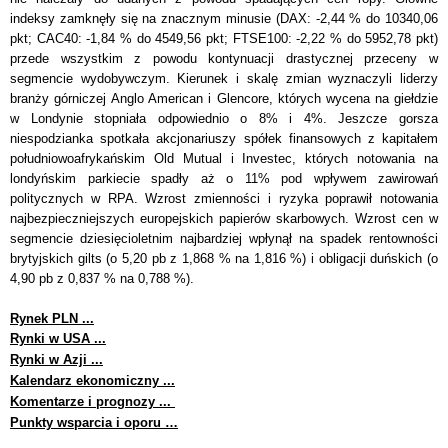
indeksy zamknęły się na znacznym minusie (DAX: -2,44 % do 10340,06
pkt; CAC40: -1,84 % do 4549,56 pkt; FTSE100: -2,22 % do 5952,78 pkt)
przede wszystkim z powodu kontynuacji drastycznej przeceny w
segmencie wydobywczym. Kierunek i skalę zmian wyznaczyli liderzy
branży górniczej Anglo American i Glencore, których wycena na giełdzie
w Londynie stopniała odpowiednio o 8% i 4%. Jeszcze gorsza
niespodzianka spotkała akcjonariuszy spółek finansowych z kapitałem
południowoafrykańskim Old Mutual i Investec, których notowania na
londyńskim parkiecie spadły aż o 11% pod wpływem zawirowań
politycznych w RPA. Wzrost zmienności i ryzyka poprawił notowania
najbezpieczniejszych europejskich papierów skarbowych. Wzrost cen w
segmencie dziesięcioletnim najbardziej wpłynął na spadek rentowności
brytyjskich gilts (o 5,20 pb z 1,868 % na 1,816 %) i obligacji duńskich (o
4,90 pb z 0,837 % na 0,788 %).
Rynek PLN ...
Rynki w USA ...
Rynki w Azji ...
Kalendarz ekonomiczny ...
Komentarze i prognozy ...
Punkty wsparcia i oporu …