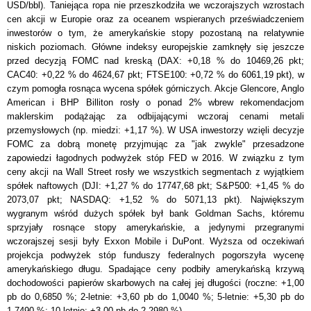
USD/bbl). Taniejąca ropa nie przeszkodziła we wczorajszych wzrostach
cen akcji w Europie oraz za oceanem wspieranych przeświadczeniem
inwestorów o tym, że amerykańskie stopy pozostaną na relatywnie
niskich poziomach. Główne indeksy europejskie zamknęły się jeszcze
przed decyzją FOMC nad kreską (DAX: +0,18 % do 10469,26 pkt;
CAC40: +0,22 % do 4624,67 pkt; FTSE100: +0,72 % do 6061,19 pkt), w
czym pomogła rosnąca wycena spółek górniczych. Akcje Glencore, Anglo
American i BHP Billiton rosły o ponad 2% wbrew rekomendacjom
maklerskim podążając za odbijającymi wczoraj cenami metali
przemysłowych (np. miedzi: +1,17 %). W USA inwestorzy wzięli decyzje
FOMC za dobrą monetę przyjmując za "jak zwykle" przesadzone
zapowiedzi łagodnych podwyżek stóp FED w 2016. W związku z tym
ceny akcji na Wall Street rosły we wszystkich segmentach z wyjątkiem
spółek naftowych (DJI: +1,27 % do 17747,68 pkt; S&P500: +1,45 % do
2073,07 pkt; NASDAQ: +1,52 % do 5071,13 pkt). Największym
wygranym wśród dużych spółek był bank Goldman Sachs, któremu
sprzyjały rosnące stopy amerykańskie, a jedynymi przegranymi
wczorajszej sesji były Exxon Mobile i DuPont. Wyższa od oczekiwań
projekcja podwyżek stóp funduszy federalnych pogorszyła wycenę
amerykańskiego długu. Spadające ceny podbiły amerykańską krzywą
dochodowości papierów skarbowych na całej jej długości (roczne: +1,00
pb do 0,6850 %; 2-letnie: +3,60 pb do 1,0040 %; 5-letnie: +5,30 pb do
1,7490 %; 10-letnie: +3,00 pb do 2,2980 %).