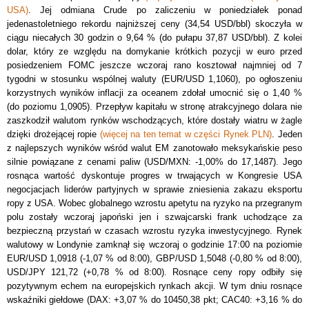
USA)
. Jej odmiana Crude po zaliczeniu w poniedziałek ponad
jedenastoletniego rekordu najniższej ceny (34,54 USD/bbl) skoczyła w
ciągu niecałych 30 godzin o 9,64 % (do pułapu 37,87 USD/bbl). Z kolei
dolar, który ze względu na domykanie krótkich pozycji w euro przed
posiedzeniem FOMC jeszcze wczoraj rano kosztował najmniej od 7
tygodni w stosunku wspólnej waluty (EUR/USD 1,1060), po ogłoszeniu
korzystnych wyników inflacji za oceanem zdołał umocnić się o 1,40 %
(do poziomu 1,0905). Przepływ kapitału w stronę atrakcyjnego dolara nie
zaszkodził walutom rynków wschodzących, które dostały wiatru w żagle
dzięki drożejącej ropie
(więcej na ten temat w części Rynek PLN)
. Jeden
z najlepszych wyników wśród walut EM zanotowało meksykańskie peso
silnie powiązane z cenami paliw (USD/MXN: -1,00% do 17,1487). Jego
rosnąca wartość dyskontuje progres w trwających w Kongresie USA
negocjacjach liderów partyjnych w sprawie zniesienia zakazu eksportu
ropy z USA. Wobec globalnego wzrostu apetytu na ryzyko na przegranym
polu zostały wczoraj japoński jen i szwajcarski frank uchodzące za
bezpieczną przystań w czasach wzrostu ryzyka inwestycyjnego. Rynek
walutowy w Londynie zamknął się wczoraj o godzinie 17:00 na poziomie
EUR/USD 1,0918 (-1,07 % od 8:00), GBP/USD 1,5048 (-0,80 % od 8:00),
USD/JPY 121,72 (+0,78 % od 8:00). Rosnące ceny ropy odbiły się
pozytywnym echem na europejskich rynkach akcji. W tym dniu rosnące
wskaźniki giełdowe (DAX: +3,07 % do 10450,38 pkt; CAC40: +3,16 % do