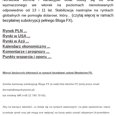
wyznaczonego we wtorek na poziomach nienotowanych
odpowiednio od 13 i 11 lat. Stabilizacja nastrojów na rynkach
globalnych nie pomogła dolarowi, który
...
(
czytaj więcej w ramach
bezpłatnej subskrypcji pełnego Bloga FX).
Rynek PLN ...
Rynki w USA ...
Rynki w Azji ...
Kalendarz ekonomiczny ...
Komentarze i prognozy ...
Punkty wsparcia i oporu …
Więcej bieżących informacji w ramach bezpłatnej usługi Monitoring FX.
Zamów darmową subskrypcję Bloga FX (e-mail) i/lub Alertów FX (sms) przez email
(
kontakt@wspolnyrynek.pl
)
lub Infolinię WR (+48 22 790 79 00).
Aby na bieżąco wiedzieć, co dzieje się na rynkach walutowych, na jakie wydarzenia i dane
oczekuje rynek oraz jak mogą one wpłynąć na kursy walut zostań aktywnym Uczestnikiem