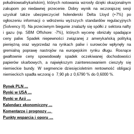
południowoafrykańskim), których notowania wzrosły dzięki okazjonalnym
zakupom po niedawnej przecenie. Dobry wynik na wczorajszej sesji
uzyskał także ubezpieczyciel holenderski Delta Lloyd (+7%) po
ogłoszeniu informacji o wdrożeniu wyższych standardów regulacyjnych
(Solvency II). Na przeciwnym biegunie znalazły się spółki z sektora nafty
i gazu (np. SBM Offshore: -7%), których wycenę obniżały spadające
ceny paliw. Spadek niepewności związanej z amerykańską polityką
pieniężną oraz wyprzedaż na rynkach paliw i surowców wpłynęły na
gremialną poprawę nastrojów na europejskim rynku długu. Rosnące
gwałtownie ceny spowodowały spadek oczekiwanej dochodowości
papierów skarbowych, a największym zainteresowaniem cieszyły się
niemieckie bundy. W segmencie dziesięcioletnim rentowność obligacji
niemieckich spadła wczoraj o 7,90 pb z 0,6790 % do 0,6000 %.
Rynek PLN ...
Rynki w USA ...
Rynki w Azji ...
Kalendarz ekonomiczny ...
Komentarze i prognozy ...
Punkty wsparcia i oporu …