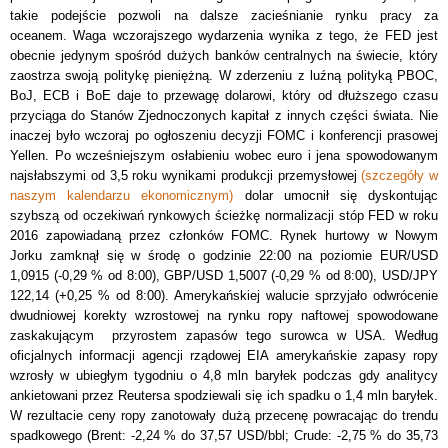
takie podejście pozwoli na dalsze zacieśnianie rynku pracy za
oceanem. Waga wczorajszego wydarzenia wynika z tego, że FED jest
obecnie jedynym spośród dużych banków centralnych na świecie, który
zaostrza swoją politykę pieniężną. W zderzeniu z luźną polityką PBOC,
BoJ, ECB i BoE daje to przewagę dolarowi, który od dłuższego czasu
przyciąga do Stanów Zjednoczonych kapitał z innych części świata. Nie
inaczej było wczoraj po ogłoszeniu decyzji FOMC i konferencji prasowej
Yellen. Po wcześniejszym osłabieniu wobec euro i jena spowodowanym
najsłabszymi od 3,5 roku wynikami produkcji przemysłowej
(szczegóły w
naszym kalendarzu ekonomicznym)
dolar umocnił się dyskontując
szybszą od oczekiwań rynkowych ścieżkę normalizacji stóp FED w roku
2016 zapowiadaną przez członków FOMC. Rynek hurtowy w Nowym
Jorku zamknął się w środę o godzinie 22:00 na poziomie EUR/USD
1,0915 (-0,29 % od 8:00), GBP/USD 1,5007 (-0,29 % od 8:00), USD/JPY
122,14 (+0,25 % od 8:00). Amerykańskiej walucie sprzyjało odwrócenie
dwudniowej korekty wzrostowej na rynku ropy naftowej spowodowane
zaskakującym przyrostem zapasów tego surowca w USA. Według
oficjalnych informacji agencji rządowej EIA amerykańskie zapasy ropy
wzrosły w ubiegłym tygodniu o 4,8 mln baryłek podczas gdy analitycy
ankietowani przez Reutersa spodziewali się ich spadku o 1,4 mln baryłek.
W rezultacie ceny ropy zanotowały dużą przecenę powracając do trendu
spadkowego (Brent: -2,24 % do 37,57 USD/bbl; Crude: -2,75 % do 35,73