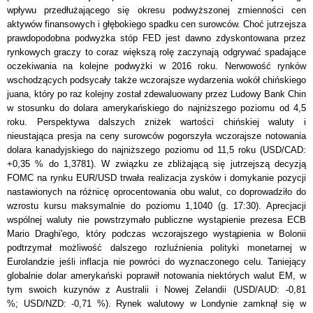
wpływu przedłużającego się okresu podwyższonej zmienności cen
aktywów finansowych i głębokiego spadku cen surowców. Choć jutrzejsza
prawdopodobna podwyżka stóp FED jest dawno zdyskontowana przez
rynkowych graczy to coraz większą rolę zaczynają odgrywać spadające
oczekiwania na kolejne podwyżki w 2016 roku. Nerwowość rynków
wschodzących podsycały także wczorajsze wydarzenia wokół chińskiego
juana, który po raz kolejny został zdewaluowany przez Ludowy Bank Chin
w stosunku do dolara amerykańskiego do najniższego poziomu od 4,5
roku. Perspektywa dalszych zniżek wartości chińskiej waluty i
nieustająca presja na ceny surowców pogorszyła wczorajsze notowania
dolara kanadyjskiego do najniższego poziomu od 11,5 roku (USD/CAD:
+0,35 % do 1,3781). W związku ze zbliżającą się jutrzejszą decyzją
FOMC na rynku EUR/USD trwała realizacja zysków i domykanie pozycji
nastawionych na różnicę oprocentowania obu walut, co doprowadziło do
wzrostu kursu maksymalnie do poziomu 1,1040 (g. 17:30). Aprecjacji
wspólnej waluty nie powstrzymało publiczne wystąpienie prezesa ECB
Mario Draghi'ego, który podczas wczorajszego wystąpienia w Bolonii
podtrzymał możliwość dalszego rozluźnienia polityki monetarnej w
Eurolandzie jeśli inflacja nie powróci do wyznaczonego celu. Taniejący
globalnie dolar amerykański poprawił notowania niektórych walut EM, w
tym swoich kuzynów z Australii i Nowej Zelandii (USD/AUD: -0,81
%; USD/NZD: -0,71 %). Rynek walutowy w Londynie zamknął się w