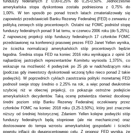
funduszy federalnych z 0,00-0,25% do 0,25-0,50%. Jednocześnie
amerykańska stopa dyskontowa została podniesiona z 0,75% do
1,00%. W ten sposób po ponad trzech latach zmaterializowały się
zapowiedzi przedstawicieli Banku Rezerwy Federalnej (FED) o zerwaniu z
polityką zerowych stóp procentowych. Ostatni raz FOMC podniósł stopę
funduszy federalnych ponad 9 lat temu, w czerwcu 2006 roku (do 5,25%).
Z najnowszej projekcji stóp funduszy federalnych 17 członków FOMC
przedstawionej na konferencji prasowej prezes FED Janet Yellen wynika,
że ścieżka normalizacji amerykańskich stóp procentowych będzie
łagodna. Średnia stopa FED na koniec 2016 roku wynikająca z opinii 14
najbardziej jastrzębich reprezentantów Komitetu wyniosła 1,375%, co
wskazuje na możliwość 4 podwyżek po 25 pb w nadchodzącym roku
(podczas gdy inwestorzy dyskontowali wczoraj tylko nieco ponad 2 takie
podwyżki). W poprzednich cyklach zaostrzania polityki monetarnej FED
podnosił swoje stopy średnio o 2,25% na rok, a więc ponad dwukrotnie
szybciej niż w obecnej projekcji, co pokazuje ostrożne podejście
amerykańskich decydentów. Taką ocenę potwierdza również docelowy
średni poziom stóp Banku Rezerwy Federalnej oczekiwany przez
członków FOMC na koniec 2018 roku (3,25-3,50%), który jest znacznie
niższy od średniej historycznej. Zdaniem Yellen kolejne podwyżki stóp
funduszy federalnych będą stopniowe (ale nie mechaniczne) oraz
dostosowane do tempa wzrostu amerykańskiej gospodarki i ścieżki
powrotu inflacji do dwuprocentowego celu. Z prognoz FED wynika, że