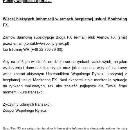
Punkty wsparcia i oporu …
Więcej bieżących informacji w ramach bezpłatnej usługi Monitoring
FX.
Zamów darmową subskrypcję Bloga FX (e-mail) i/lub Alertów FX (sms)
przez email (
kontakt@wspolnyrynek.pl
)
lub Infolinię WR (+48 22 790 79 00).
Aby na bieżąco wiedzieć, co dzieje się na rynkach walutowych, na jakie
wydarzenia i dane oczekuje rynek oraz jak mogą one wpłynąć na kursy
walut zostań aktywnym Uczestnikiem Wspólnego Rynku i korzystaj z
bezpłatnej usługi Monitoring FX. Nasi eksperci stale monitorują sytuację
na rynkach walutowych, tak aby znaleźć najlepszy dla Twojej firmy
moment i kurs transakcji.
Życzymy udanych transakcji,
Zespół Wspólnego Rynku.
Nasz Blog FX ma wyłącznie charakter informacyjny. Informacje w nim przedstawione nie mają