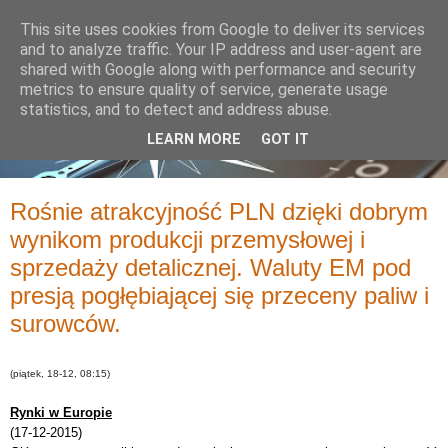
This site uses cookies from Google to deliver its services
and to analyze traffic. Your IP address and user-agent are
shared with Google along with performance and security
metrics to ensure quality of service, generate usage
statistics, and to detect and address abuse.
LEARN MORE
GOT IT
Rośnie atrakcyjność PLN dzięki dobrym
wynikom produkcji przemysłowej i
sprzedaży detalicznej. Waluty EM pod
presją pogłębiającej się przeceny paliw i
surowców.
(piątek, 18-12, 08:15)
Rynki w Europie
(17-12-2015)