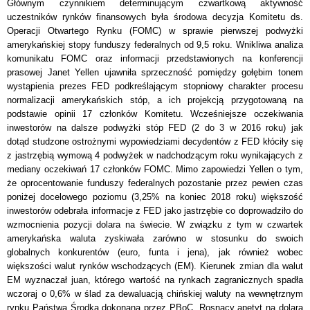
Głównym czynnikiem determinującym czwartkową aktywność
uczestników rynków finansowych była środowa decyzja Komitetu ds.
Operacji Otwartego Rynku (FOMC) w sprawie pierwszej podwyżki
amerykańskiej stopy funduszy federalnych od 9,5 roku. Wnikliwa analiza
komunikatu FOMC oraz informacji przedstawionych na konferencji
prasowej Janet Yellen ujawniła sprzeczność pomiędzy gołębim tonem
wystąpienia prezes FED podkreślającym stopniowy charakter procesu
normalizacji amerykańskich stóp, a ich projekcją przygotowaną na
podstawie opinii 17 członków Komitetu. Wcześniejsze oczekiwania
inwestorów na dalsze podwyżki stóp FED (2 do 3 w 2016 roku) jak
dotąd studzone ostrożnymi wypowiedziami decydentów z FED kłóciły się
z jastrzębią wymową 4 podwyżek w nadchodzącym roku wynikających z
mediany oczekiwań 17 członków FOMC. Mimo zapowiedzi Yellen o tym,
że oprocentowanie funduszy federalnych pozostanie przez pewien czas
poniżej docelowego poziomu (3,25% na koniec 2018 roku) większość
inwestorów odebrała informacje z FED jako jastrzębie co doprowadziło do
wzmocnienia pozycji dolara na świecie. W związku z tym w czwartek
amerykańska waluta zyskiwała zarówno w stosunku do swoich
globalnych konkurentów (euro, funta i jena), jak również wobec
większości walut rynków wschodzących (EM). Kierunek zmian dla walut
EM wyznaczał juan, którego wartość na rynkach zagranicznych spadła
wczoraj o 0,6% w ślad za dewaluacją chińskiej waluty na wewnętrznym
rynku Państwa Środka dokonaną przez PBoC. Rosnący apetyt na dolara