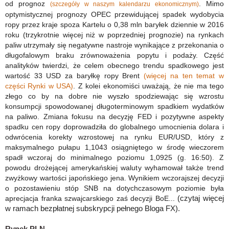
od prognoz
. Mimo
(szczegóły w naszym kalendarzu ekonomicznym)
optymistycznej prognozy OPEC przewidującej spadek wydobycia
ropy przez kraje spoza Kartelu o 0,38 mln baryłek dziennie w 2016
roku (trzykrotnie więcej niż w poprzedniej prognozie) na rynkach
paliw utrzymały się negatywne nastroje wynikające z przekonania o
długofalowym braku zrównoważenia popytu i podaży. Część
analityków twierdzi, że celem obecnego trendu spadkowego jest
wartość 33 USD za baryłkę ropy Brent
(więcej na ten temat w
części Rynki w USA)
. Z kolei ekonomiści uważają, że nie ma tego
złego co by na dobre nie wyszło spodziewając się wzrostu
konsumpcji spowodowanej długoterminowym spadkiem wydatków
na paliwo. Zmiana fokusu na decyzję FED i pozytywne aspekty
spadku cen ropy doprowadziła do globalnego umocnienia dolara i
odwrócenia korekty wzrostowej na rynku EUR/USD, który z
maksymalnego pułapu 1,1043 osiągniętego w środę wieczorem
spadł wczoraj do minimalnego poziomu 1,0925 (g. 16:50). Z
powodu drożejącej amerykańskiej waluty wyhamował także trend
zwyżkowy wartości japońskiego jena. Wynikiem wczorajszej decyzji
o pozostawieniu stóp SNB na dotychczasowym poziomie była
aprecjacja franka szwajcarskiego zaś decyzji BoE
...
(
czytaj więcej
w ramach bezpłatnej subskrypcji pełnego Bloga FX).