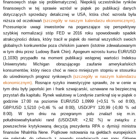
finansowych staje się problematyczne). Niepokój uczestników rynków
finansowych w tej sprawie wzrósł w piątek po publikacji danych
dotyczących sprzedaży detalicznej w USA, która choć wzrosła była
niższa od oczekiwań
(szczegóły w naszym kalendarzu ekonomicznym)
.
Przesunięcie uwagi inwestorów na pogarszające się perspektywy
szybkiej normalizacji stóp FED w 2016 roku spowodowało spadek
atrakcyjności dolara, który tracił w piątek do niemal wszystkich swoich
globalnych konkurentów poza chińskim juanem (istotnie zdewaluowanym
w tym dniu przez Ludowy Bank Chin). Apogeum wzrostu kursu EUR/USD
(1,1030) przypadło na moment publikacji wstępnej wartości Indeksu
Uniwersytetu Michigan obrazującego zaufanie amerykańskich
konsumentów, który nieco choć w nieco mniejszym stopniu w stosunku
do uśrednionych prognoz rynkowych
(szczegóły w naszym kalendarzu
ekonomicznym)
. Rosnące ryzyko inwestycyjne sprawiło, że w cenie w
tym dniu były japoński jen i frank szwajcarski, uznawane na bezpieczną
przystań dla kapitału. Rynek walutowy w Londynie zamknął się w piątek o
godzinie 17:00 na poziomie EUR/USD 1,0999 (+0,51 % od 8:00),
GBP/USD 1,5210 (+0,46 % od 8:00), USD/JPY 120,99 (-0,80 % od
8:00). W tym dniu na przegranym polu znalazł się m.in.
południowoafrykański rand (USD/ZAR: +2,92 %) w związku z
powszechnie krytykowaną decyzją prezydenta RPA o dymisji ministra
finansów Nhalnhla Nene. Piątkowe notowania na giełdach europejskich
nie należały do udanych z powodu spadających cen ropy. Główne