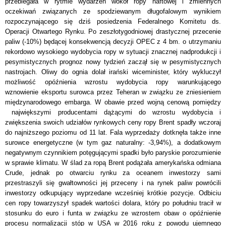
przebiegała w rytmie wydarzeń wokół ropy naftowej i zmiennych
oczekiwań związanych ze spodziewanym długofalowym wynikiem
rozpoczynającego się dziś posiedzenia Federalnego Komitetu ds.
Operacji Otwartego Rynku. Po zeszłotygodniowej drastycznej przecenie
paliw (-10%) będącej konsekwencją decyzji OPEC z 4 bm. o utrzymaniu
rekordowo wysokiego wydobycia ropy w sytuacji znacznej nadprodukcji i
pesymistycznych prognoz nowy tydzień zaczął się w pesymistycznych
nastrojach. Oliwy do ognia dolał irański wiceminister, który wykluczył
możliwość opóźnienia wzrostu wydobycia ropy warunkującego
wznowienie eksportu surowca przez Teheran w związku ze zniesieniem
międzynarodowego embarga. W obawie przed wojną cenową pomiędzy
największymi producentami dążącymi do wzrostu wydobycia i
zwiększenia swoich udziałów rynkowych ceny ropy Brent spadły wczoraj
do najniższego poziomu od 11 lat. Fala wyprzedaży dotknęła także inne
surowce energetyczne (w tym gaz naturalny: -3,94%), a dodatkowym
negatywnym czynnikiem potęgującymi spadki było paryskie porozumienie
w sprawie klimatu. W ślad za ropą Brent podążała amerykańska odmiana
Crude, jednak po otwarciu rynku za oceanem inwestorzy sami
przestraszyli się gwałtowności jej przeceny i na rynek paliw powrócili
inwestorzy odkupujący wyprzedane wcześniej krótkie pozycje. Odbiciu
cen ropy towarzyszył spadek wartości dolara, który po południu tracił w
stosunku do euro i funta w związku ze wzrostem obaw o opóźnienie
procesu normalizacji stóp w USA w 2016 roku z powodu ujemnego