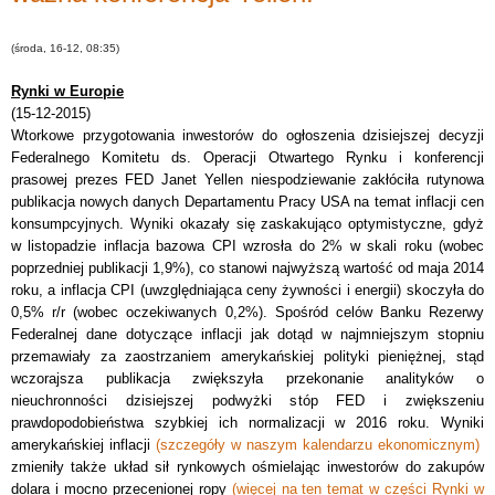
(środa, 16-12, 08:35)
Rynki w Europie
(15-12-2015)
Wtorkowe przygotowania inwestorów do ogłoszenia dzisiejszej decyzji
Federalnego Komitetu ds. Operacji Otwartego Rynku i konferencji
prasowej prezes FED Janet Yellen niespodziewanie zakłóciła rutynowa
publikacja nowych danych Departamentu Pracy USA na temat inflacji cen
konsumpcyjnych. Wyniki okazały się zaskakująco optymistyczne, gdyż
w listopadzie inflacja bazowa CPI wzrosła do 2% w skali roku (wobec
poprzedniej publikacji 1,9%), co stanowi najwyższą wartość od maja 2014
roku, a inflacja CPI (uwzględniająca ceny żywności i energii) skoczyła do
0,5% r/r (wobec oczekiwanych 0,2%). Spośród celów Banku Rezerwy
Federalnej dane dotyczące inflacji jak dotąd w najmniejszym stopniu
przemawiały za zaostrzaniem amerykańskiej polityki pieniężnej, stąd
wczorajsza publikacja zwiększyła przekonanie analityków o
nieuchronności dzisiejszej podwyżki stóp FED i zwiększeniu
prawdopodobieństwa szybkiej ich normalizacji w 2016 roku. Wyniki
amerykańskiej inflacji
(szczegóły w naszym kalendarzu ekonomicznym)
zmieniły także układ sił rynkowych ośmielając inwestorów do zakupów
dolara i mocno przecenionej ropy
(więcej na ten temat w części Rynki w