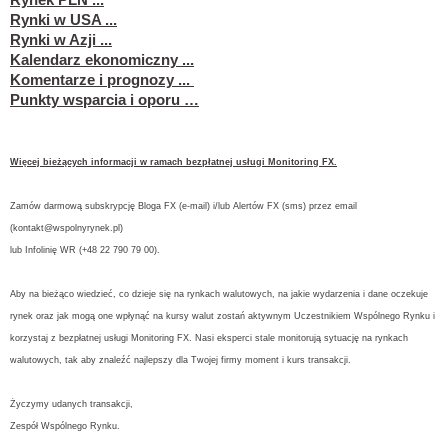
Rynek PLN ...
Rynki w USA ...
Rynki w Azji ...
Kalendarz ekonomiczny ...
Komentarze i prognozy ...
Punkty wsparcia i oporu …
Więcej bieżących informacji w ramach bezpłatnej usługi Monitoring FX.
Zamów darmową subskrypcję Bloga FX (e-mail) i/lub Alertów FX (sms) przez email
(
kontakt@wspolnyrynek.pl
)
lub Infolinię WR (+48 22 790 79 00).
Aby na bieżąco wiedzieć, co dzieje się na rynkach walutowych, na jakie wydarzenia i dane oczekuje
rynek oraz jak mogą one wpłynąć na kursy walut zostań aktywnym Uczestnikiem Wspólnego Rynku i
korzystaj z bezpłatnej usługi Monitoring FX. Nasi eksperci stale monitorują sytuację na rynkach
walutowych, tak aby znaleźć najlepszy dla Twojej firmy moment i kurs transakcji.
Życzymy udanych transakcji,
Zespół Wspólnego Rynku.