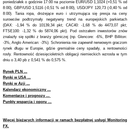
poniedziałek o godzinie 17:00 na poziomie EUR/USD 1,1024 (+0,51 % od
8:00), GBP/USD 1,5116 (-0,51 % od 8:00), USD/JPY 120,73 (-0,40 % od
8:00). Tania ropa, drożejące euro i utrzymująca się presja na ceny
surowców podtrzymały negatywny trend na europejskich parkietach
(DAX: -1,94 % do 10139,34 pkt; CAC40: -1,68 % do 4473,07 pkt;
FTSE100: -1,32 % do 5874,06 pkt). Pod ostrzałem inwestorów znów
znalazły się spółki z branży górniczej (np. Glencore: -6%, BHP Billiton:
-3%, Anglo American: -3%). Schronienia nie zapewnił nerwowym graczom
rynek długu w Europie, gdzie gremialnie ceny spadały, a rentowności
rosły. Rentowność dziesięcioletnich obligacji niemieckich wzrosła w tym
dniu o 3,40 pb z 0,541 % do 0,575 %.
Rynek PLN ...
Rynki w USA ...
Rynki w Azji ...
Kalendarz ekonomiczny ...
Komentarze i prognozy ...
Punkty wsparcia i oporu …
Więcej bieżących informacji w ramach bezpłatnej usługi Monitoring
FX.