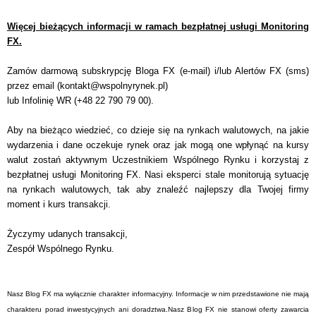
Więcej bieżących informacji w ramach bezpłatnej usługi Monitoring
FX.
Zamów darmową subskrypcję Bloga FX (e-mail) i/lub Alertów FX (sms)
przez email (
kontakt@wspolnyrynek.pl
)
lub Infolinię WR (+48 22 790 79 00).
Aby na bieżąco wiedzieć, co dzieje się na rynkach walutowych, na jakie
wydarzenia i dane oczekuje rynek oraz jak mogą one wpłynąć na kursy
walut zostań aktywnym Uczestnikiem Wspólnego Rynku i korzystaj z
bezpłatnej usługi Monitoring FX. Nasi eksperci stale monitorują sytuację
na rynkach walutowych, tak aby znaleźć najlepszy dla Twojej firmy
moment i kurs transakcji.
Życzymy udanych transakcji,
Zespół Wspólnego Rynku.
Nasz Blog FX ma wyłącznie charakter informacyjny. Informacje w nim przedstawione nie mają
charakteru porad inwestycyjnych ani doradztwa.Nasz Blog FX nie stanowi oferty zawarcia