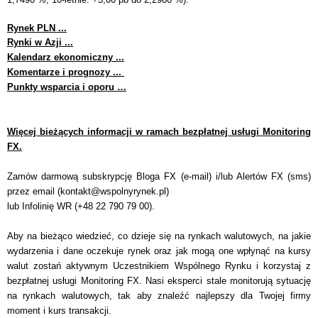
Rynek PLN ...
Rynki w Azji ...
Kalendarz ekonomiczny ...
Komentarze i prognozy ...
Punkty wsparcia i oporu …
Więcej bieżących informacji w ramach bezpłatnej usługi Monitoring
FX.
Zamów darmową subskrypcję Bloga FX (e-mail) i/lub Alertów FX (sms)
przez email (
kontakt@wspolnyrynek.pl
)
lub Infolinię WR (+48 22 790 79 00).
Aby na bieżąco wiedzieć, co dzieje się na rynkach walutowych, na jakie
wydarzenia i dane oczekuje rynek oraz jak mogą one wpłynąć na kursy
walut zostań aktywnym Uczestnikiem Wspólnego Rynku i korzystaj z
bezpłatnej usługi Monitoring FX. Nasi eksperci stale monitorują sytuację
na rynkach walutowych, tak aby znaleźć najlepszy dla Twojej firmy
moment i kurs transakcji.