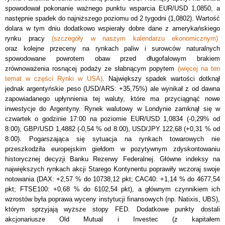
spowodował pokonanie ważnego punktu wsparcia EUR/USD 1,0850, a
następnie spadek do najniższego poziomu od 2 tygodni (1,0802). Wartość
dolara w tym dniu dodatkowo wspierały dobre dane z amerykańskiego
rynku pracy
(szczegóły w naszym kalendarzu ekonomicznym)
oraz kolejne przeceny na rynkach paliw i surowców naturalnych
spowodowane powrotem obaw przed długofalowym brakiem
zrównoważenia rosnącej podaży ze słabnącym popytem
(więcej na ten
temat w części Rynki w USA)
. Największy spadek wartości dotknął
jednak argentyńskie peso (USD/ARS: +35,75%) ale wynikał z od dawna
zapowiadanego upłynnienia tej waluty, które ma przyciągnąć nowe
inwestycje do Argentyny. Rynek walutowy w Londynie zamknął się w
czwartek o godzinie 17:00 na poziomie EUR/USD 1,0834 (-0,29% od
8:00), GBP/USD 1,4882 (-0,54 % od 8:00), USD/JPY 122,68 (+0,31 % od
8:00). Pogarszająca się sytuacja na rynkach towarowych nie
przeszkodziła europejskim giełdom w pozytywnym zdyskontowaniu
historycznej decyzji Banku Rezerwy Federalnej. Główne indeksy na
największych rynkach akcji Starego Kontynentu poprawiły wczoraj swoje
notowania (DAX: +2,57 % do 10738,12 pkt; CAC40: +1,14 % do 4677,54
pkt; FTSE100: +0,68 % do 6102,54 pkt), a głównym czynnikiem ich
wzrostów była poprawa wyceny instytucji finansowych (np. Natixis, UBS),
którym sprzyjają wyższe stopy FED. Dodatkowe punkty dostali
akcjonariusze Old Mutual i Investec (z kapitałem