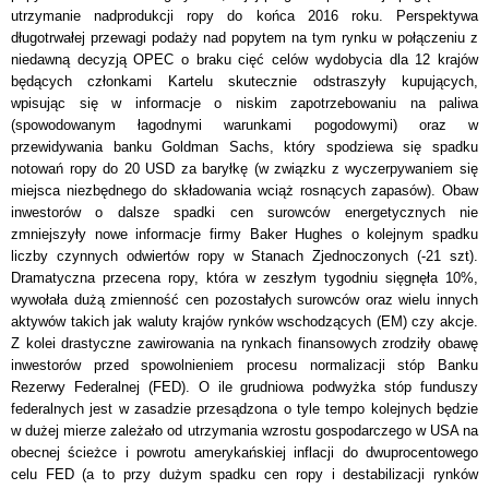
utrzymanie nadprodukcji ropy do końca 2016 roku. Perspektywa
długotrwałej przewagi podaży nad popytem na tym rynku w połączeniu z
niedawną decyzją OPEC o braku cięć celów wydobycia dla 12 krajów
będących członkami Kartelu skutecznie odstraszyły kupujących,
wpisując się w informacje o niskim zapotrzebowaniu na paliwa
(spowodowanym łagodnymi warunkami pogodowymi) oraz w
przewidywania banku Goldman Sachs, który spodziewa się spadku
notowań ropy do 20 USD za baryłkę (w związku z wyczerpywaniem się
miejsca niezbędnego do składowania wciąż rosnących zapasów). Obaw
inwestorów o dalsze spadki cen surowców energetycznych nie
zmniejszyły nowe informacje firmy Baker Hughes o kolejnym spadku
liczby czynnych odwiertów ropy w Stanach Zjednoczonych (-21 szt).
Dramatyczna przecena ropy, która w zeszłym tygodniu sięgnęła 10%,
wywołała dużą zmienność cen pozostałych surowców oraz wielu innych
aktywów takich jak waluty krajów rynków wschodzących (EM) czy akcje.
Z kolei drastyczne zawirowania na rynkach finansowych zrodziły obawę
inwestorów przed spowolnieniem procesu normalizacji stóp Banku
Rezerwy Federalnej (FED). O ile grudniowa podwyżka stóp funduszy
federalnych jest w zasadzie przesądzona o tyle tempo kolejnych będzie
w dużej mierze zależało od utrzymania wzrostu gospodarczego w USA na
obecnej ścieżce i powrotu amerykańskiej inflacji do dwuprocentowego
celu FED (a to przy dużym spadku cen ropy i destabilizacji rynków