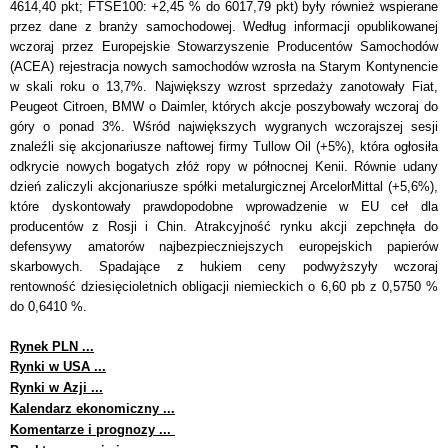
4614,40 pkt; FTSE100: +2,45 % do 6017,79 pkt) były również wspierane
przez dane z branży samochodowej. Według informacji opublikowanej
wczoraj przez Europejskie Stowarzyszenie Producentów Samochodów
(ACEA) rejestracja nowych samochodów wzrosła na Starym Kontynencie
w skali roku o 13,7%. Największy wzrost sprzedaży zanotowały Fiat,
Peugeot Citroen, BMW o Daimler, których akcje poszybowały wczoraj do
góry o ponad 3%. Wśród największych wygranych wczorajszej sesji
znaleźli się akcjonariusze naftowej firmy Tullow Oil (+5%), która ogłosiła
odkrycie nowych bogatych złóż ropy w północnej Kenii. Równie udany
dzień zaliczyli akcjonariusze spółki metalurgicznej ArcelorMittal (+5,6%),
które dyskontowały prawdopodobne wprowadzenie w EU ceł dla
producentów z Rosji i Chin. Atrakcyjność rynku akcji zepchnęła do
defensywy amatorów najbezpieczniejszych europejskich papierów
skarbowych. Spadające z hukiem ceny podwyższyły wczoraj
rentowność dziesięcioletnich obligacji niemieckich o 6,60 pb z 0,5750 %
do 0,6410 %.
Rynek PLN ...
Rynki w USA ...
Rynki w Azji ...
Kalendarz ekonomiczny ...
Komentarze i prognozy ...