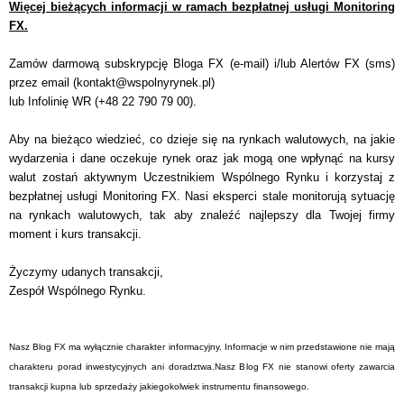
Więcej bieżących informacji w ramach bezpłatnej usługi Monitoring
FX.
Zamów darmową subskrypcję Bloga FX (e-mail) i/lub Alertów FX (sms)
przez email (
kontakt@wspolnyrynek.pl
)
lub Infolinię WR (+48 22 790 79 00).
Aby na bieżąco wiedzieć, co dzieje się na rynkach walutowych, na jakie
wydarzenia i dane oczekuje rynek oraz jak mogą one wpłynąć na kursy
walut zostań aktywnym Uczestnikiem Wspólnego Rynku i korzystaj z
bezpłatnej usługi Monitoring FX. Nasi eksperci stale monitorują sytuację
na rynkach walutowych, tak aby znaleźć najlepszy dla Twojej firmy
moment i kurs transakcji.
Życzymy udanych transakcji,
Zespół Wspólnego Rynku.
Nasz Blog FX ma wyłącznie charakter informacyjny. Informacje w nim przedstawione nie mają
charakteru porad inwestycyjnych ani doradztwa.Nasz Blog FX nie stanowi oferty zawarcia
transakcji kupna lub sprzedaży jakiegokolwiek instrumentu finansowego.