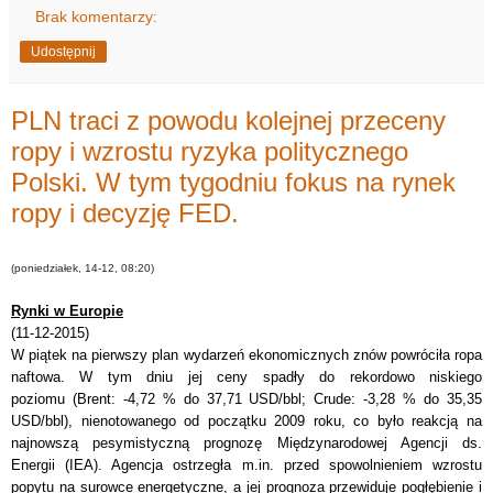
Brak komentarzy:
Udostępnij
PLN traci z powodu kolejnej przeceny
ropy i wzrostu ryzyka politycznego
Polski. W tym tygodniu fokus na rynek
ropy i decyzję FED.
(poniedziałek, 14-12, 08:20)
Rynki w Europie
(11-12-2015)
W piątek na pierwszy plan wydarzeń ekonomicznych znów powróciła ropa
naftowa. W tym dniu jej ceny spadły do rekordowo niskiego
poziomu (Brent: -4,72 % do 37,71 USD/bbl; Crude: -3,28 % do 35,35
USD/bbl), nienotowanego od początku 2009 roku, co było reakcją na
najnowszą pesymistyczną prognozę Międzynarodowej Agencji ds.
Energii (IEA). Agencja ostrzegła m.in. przed spowolnieniem wzrostu
popytu na surowce energetyczne, a jej prognoza przewiduje pogłębienie i