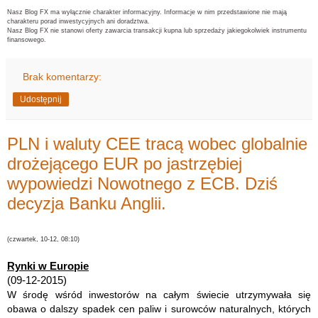
Nasz Blog FX ma wyłącznie charakter informacyjny. Informacje w nim przedstawione nie mają
charakteru porad inwestycyjnych ani doradztwa.
Nasz Blog FX nie stanowi oferty zawarcia transakcji kupna lub sprzedaży jakiegokolwiek instrumentu
finansowego.
Brak komentarzy:
Udostępnij
PLN i waluty CEE tracą wobec globalnie
drożejącego EUR po jastrzębiej
wypowiedzi Nowotnego z ECB. Dziś
decyzja Banku Anglii.
(czwartek, 10-12, 08:10)
Rynki w Europie
(09-12-2015)
W środę wśród inwestorów na całym świecie utrzymywała się
obawa o dalszy spadek cen paliw i surowców naturalnych, których