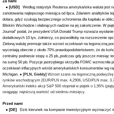
Za nami
●
[USD]
Według statystyk Reutersa amerykańska waluta jest n
zanotowania najlepszego miesiąca od lipca. Zdaniem analityków tej
dolara, gdyż szukają bezpiecznego schronienia dla kapitału w oblic
Bliskim Wschodzie i słabnących nadziei na jej zakończenie. W piąte
Journal” podał, że prezydent USA Donald Trump rozważa wysłanie
dodatkowych 10 tys. żołnierzy, co pozwoliłoby na rozszerzenie opcj
Zieloną walutę premiuje także wzrost oczekiwań na tegoroczną po
wyceniają obecnie z około 70% prawdopodobieństwem, że do koń
centralny podniesie stopy o 25 pb.,podczas gdy jeszcze miesiąc te
na sumę 50 pb. Pozycje jastrzębiego skrzydła FOMC wzmocniła 
oczekiwań inflacyjnych wśród amerykańskich konsumentów wg rap
Michigan.
●
[PLN, Giełdy]
Wzrost szans na tegoroczną podwyżkę 
rynków wschodzącym (EUR/PLN max. 4,2906, USD/PLN max. 3,72
Amerykański indeks akcji S&P 500 stopniał w piątek o 1,95% (piąt
osiągając najniższą wartość od siedmiu miesięcy.
Przed nami
●
[DE]
Dziś kierunek na kompasie inwestycyjnym wyznaczyć mog