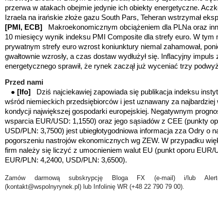
przerwa w atakach obejmie jedynie ich obiekty energetyczne. Acz
Izraela na irańskie złoże gazu South Pars, Teheran wstrzymał eksp
[PMI, ECB]
Makroekonomicznym obciążeniem dla PLNa oraz inny
10 miesięcy wynik indeksu PMI Composite dla strefy euro. W tym 
prywatnym strefy euro wzrost koniunktury niemal zahamował, poni
gwałtownie wzrosły, a czas dostaw wydłużył się. Inflacyjny impuls 
energetycznego sprawił, że rynek zaczął już wyceniać trzy podwy
Przed nami
●
[Ifo]
Dziś najciekawiej zapowiada się publikacja indeksu instytu
wśród niemieckich przedsiębiorców i jest uznawany za najbardziej 
kondycji największej gospodarki europejskiej. Negatywnym progno
wsparcia EUR/USD: 1,1550) oraz jego sąsiadów z CEE (punkty o
USD/PLN: 3,7500) jest ubiegłotygodniowa informacja zza Odry o n
pogorszeniu nastrojów ekonomicznych wg ZEW. W przypadku więk
firm należy się liczyć z umocnieniem walut EU (punkt oporu EUR/
EUR/PLN: 4,2400, USD/PLN: 3,6500).
Zamów darmową subskrypcję Bloga FX (e-mail) i/lub Ale
(kontakt@wspolnyrynek.pl) lub Infolinię WR (+48 22 790 79 00).