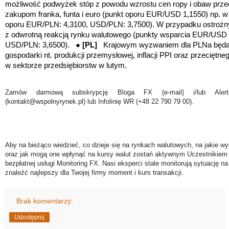
możliwość podwyżek stóp z powodu wzrostu cen ropy i obaw przed 
zakupom franka, funta i euro
(punkt oporu EUR/USD 1,1550)
np. w
oporu EUR/PLN: 4,3100, USD/PLN: 3,7500). W przypadku ostrożn
z odwrotną reakcją rynku walutowego (punkty wsparcia EUR/USD
USD/PLN: 3,6500). ●
[PL]
Krajowym wyzwaniem dla PLNa będ
gospodarki nt.
produkcji przemysłowej, inflacji PPI oraz przeciętn
w sektorze przedsiębiorstw w lutym.
Zamów darmową subskrypcję Bloga FX (e-mail) i/lub Ale
(kontakt@wspolnyrynek.pl) lub Infolinię WR (+48 22 790 79 00).
Aby na bieżąco wiedzieć, co dzieje się na rynkach walutowych, na jakie wy
oraz jak mogą one wpłynąć na kursy walut zostań aktywnym Uczestnikiem 
bezpłatnej usługi Monitoring FX. Nasi eksperci stale monitorują sytuację n
znaleźć najlepszy dla Twojej firmy moment i kurs transakcji.
Brak komentarzy:
Udostępnij