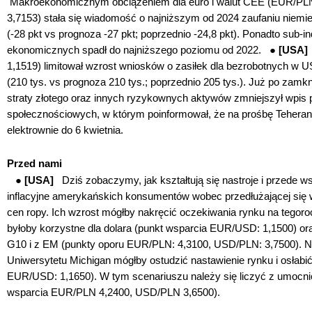
Makroekonomicznym obciążeniem dla euro i walut CEE (EUR/PL
3,7153) stała się wiadomość o najniższym od 2024 zaufaniu nie
(-28 pkt vs prognoza -27 pkt; poprzednio -24,8 pkt). Ponadto sub-i
ekonomicznych spadł do najniższego poziomu od 2022.
●
[USA
1,1519) limitował wzrost wniosków o zasiłek dla bezrobotnych w 
(210 tys. vs prognoza 210 tys.; poprzednio 205 tys.). Już po zamk
straty złotego oraz innych ryzykownych aktywów zmniejszył wpi
społecznościowych, w którym poinformował, że na prośbę
Teheran
elektrownie do 6 kwietnia.
Przed nami
●
[USA]
Dziś zobaczymy, jak kształtują się nastroje i przede 
inflacyjne amerykańskich konsumentów wobec przedłużającej się w
cen ropy. Ich wzrost mógłby nakręcić oczekiwania rynku na tegor
byłoby korzystne dla dolara (punkt wsparcia EUR/USD: 1,1500) oraz
G10 i z EM (punkty oporu EUR/PLN: 4,3100, USD/PLN: 3,7500). 
Uniwersytetu Michigan mógłby ostudzić nastawienie rynku i osłabić
EUR/USD: 1,1650). W tym scenariuszu należy się liczyć z umocni
wsparcia EUR/PLN 4,2400, USD/PLN 3,6500).