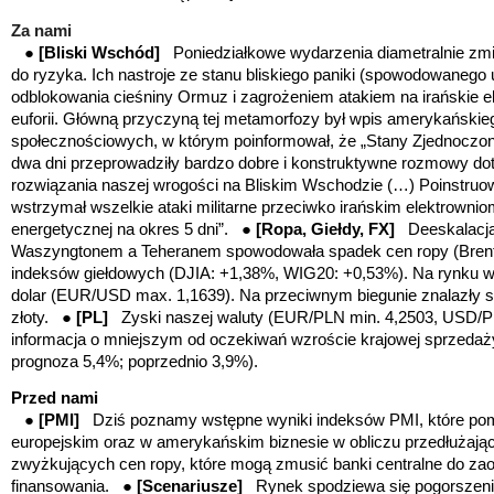
Za nami
●
[Bliski Wschód]
Poniedziałkowe wydarzenia diametralnie zmi
do ryzyka. Ich nastroje ze stanu bliskiego paniki (spowodowanego 
odblokowania cieśniny Ormuz i zagrożeniem atakiem na irańskie el
euforii. Główną przyczyną tej metamorfozy był wpis amerykański
społecznościowych, w którym poinformował, że „Stany Zjednoczon
dwa dni przeprowadziły bardzo dobre i konstruktywne rozmowy do
rozwiązania naszej wrogości na Bliskim Wschodzie (…) Poinstru
wstrzymał wszelkie ataki militarne przeciwko irańskim elektrowniom
energetycznej na okres 5 dni”. ●
[Ropa, Giełdy, FX]
Deeskalacja
Waszyngtonem a Teheranem spowodowała spadek cen ropy (Brent:
indeksów giełdowych (DJIA: +1,38%, WIG20: +0,53%). Na rynku w
dolar (EUR/USD max. 1,1639). Na przeciwnym biegunie znalazły si
złoty. ●
[PL]
Zyski naszej waluty (EUR/PLN min. 4,2503, USD/PL
informacja o mniejszym od oczekiwań wzroście krajowej sprzedaży 
prognoza 5,4%; poprzednio 3,9%).
Przed nami
●
[PMI]
Dziś poznamy wstępne wyniki indeksów PMI, które pom
europejskim oraz w amerykańskim biznesie w obliczu przedłużającej
zwyżkujących cen ropy, które mogą zmusić banki centralne do za
finansowania. ●
[Scenariusze]
Rynek spodziewa się pogorszeni