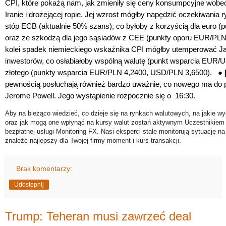
CPI, które pokażą nam, jak zmieniły się ceny konsumpcyjne wobec
Iranie i drożejącej ropie. Jej wzrost mógłby napędzić oczekiwania
stóp ECB (aktualnie 50% szans), co byłoby z korzyścią dla euro 
oraz ze szkodzą dla jego sąsiadów z CEE
(punkty oporu EUR/PLN
kolei spadek niemieckiego wskaźnika CPI mógłby utemperować Ja
inwestorów, co osłabiałoby wspólną walutę (punkt wsparcia EUR/U
złotego (punkty wsparcia EUR/PLN 4,2400, USD/PLN 3,6500). ●
pewnością posłuchają również bardzo uważnie, co nowego ma do 
Jerome Powell. Jego wystąpienie rozpocznie się o 16:30.
Aby na bieżąco wiedzieć, co dzieje się na rynkach walutowych, na jakie wy
oraz jak mogą one wpłynąć na kursy walut zostań aktywnym Uczestnikiem 
bezpłatnej usługi Monitoring FX. Nasi eksperci stale monitorują sytuację n
znaleźć najlepszy dla Twojej firmy moment i kurs transakcji.
Brak komentarzy:
Udostępnij
Trump: Teheran musi zawrzeć deal