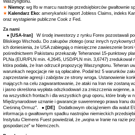
Waszyngtonu.
★
Niemcy
: wg Ifo w marcu nastroje przedsiębiorców gwałtownie sp
★
Kalendarz Eko:
amerykański raport Jobless Claims, indeks Ka
oraz wystąpienie publiczne Cook z Fed.
Za nami
●
[USA-Iran]
W środę inwestorzy z rynku Forex pozostawali 
Bliskiego Wschodu. Do zakupów złotego (oraz innych ryzykownyc
ich doniesienia, że USA zabiegają o miesięczne zawieszenie broni 
pośrednictwem Pakistanu przekazały Teheranowi 15-punktowy plan
PLNa (EUR/PLN min. 4,2645, USD/PLN min. 3,6747) zredukował ne
która podała, że Iran odrzucił propozycję Waszyngtonu. Teheran 
warunkach negocjacje nie są opłacalne. Podał też 5 warunków zak
zaprzestanie agresji i zabójstw ze strony wroga. Ustanowienie k
mających na celu zagwarantowanie, że ataki na Iran nie zostaną
i jasno określona wypłata odszkodowań za zniszczenia wojenne, a 
na wszystkich frontach i dla wszystkich grup oporu, które brały w ni
Międzynarodowe uznanie i gwarancje suwerennego prawa Iranu d
Cieśniną Ormuz”. ●
[DE]
Dodatkowym obciążeniem dla walut E
informacja o gwałtownym spadku nastrojów niemieckich przedsięb
Instytutu Clemens Fuest powiedział, że „wojna w Iranie na razie prz
gospodarcze” w Niemczech.