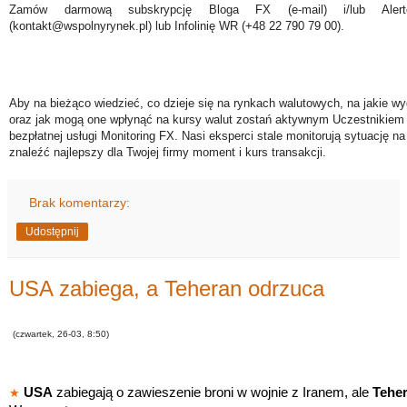
Zamów darmową subskrypcję Bloga FX (e-mail) i/lub Ale
(kontakt@wspolnyrynek.pl) lub Infolinię WR (+48 22 790 79 00).
Aby na bieżąco wiedzieć, co dzieje się na rynkach walutowych, na jakie wy
oraz jak mogą one wpłynąć na kursy walut zostań aktywnym Uczestnikiem 
bezpłatnej usługi Monitoring FX. Nasi eksperci stale monitorują sytuację n
znaleźć najlepszy dla Twojej firmy moment i kurs transakcji.
Brak komentarzy:
Udostępnij
USA zabiega, a Teheran odrzuca
(czwartek, 26-03, 8:50)
USA
zabiegają o zawieszenie broni w wojnie z Iranem, ale
Tehe
★