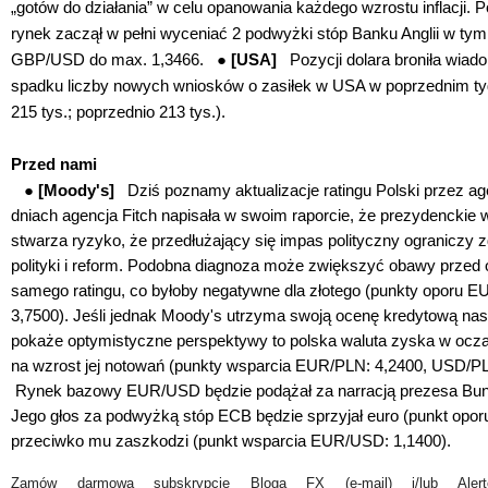
„gotów do działania” w celu opanowania każdego wzrostu inflacji. 
rynek zaczął w pełni wyceniać 2 podwyżki stóp Banku Anglii w tym 
GBP/USD do max. 1,3466. ●
[USA]
Pozycji dolara broniła wi
spadku liczby nowych wniosków o zasiłek w USA w poprzednim tyg
215 tys.; poprzednio 213 tys.).
Przed nami
●
[Moody's]
Dziś poznamy aktualizacje ratingu Polski przez a
dniach agencja Fitch napisała w swoim raporcie, że prezydencki
stwarza ryzyko, że przedłużający się impas polityczny ograniczy
polityki i reform. Podobna diagnoza może zwiększyć obawy przed
samego ratingu, co byłoby negatywne dla złotego (punkty oporu 
3,7500). Jeśli jednak Moody's utrzyma swoją ocenę kredytową nasz
pokaże optymistyczne perspektywy to polska waluta zyska w ocza
na wzrost jej notowań (punkty wsparcia EUR/PLN: 4,2400, USD/P
Rynek bazowy EUR/USD będzie podążał za narracją prezesa Bu
Jego głos za podwyżką stóp ECB będzie sprzyjał euro (punkt opo
przeciwko mu zaszkodzi (punkt wsparcia EUR/USD: 1,1400).
Zamów darmową subskrypcję Bloga FX (e-mail) i/lub Ale