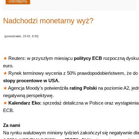
Udostępnij
Nadchodzi monetarny wyż?
(poniedziałek, 23-03, 8:50)
★
Reuters: w przyszłym miesiącu
politycy ECB
rozpoczną dyskus
euro.
★
Rynek terminowy wycenia z 50% prawdopodobieństwem, że do 
stopy procentowe w USA.
★
A
gencja Moody's potwierdziła
rating Polski
na poziomie A2, jed
negatywną perspektywę.
★
Kalendarz Eko:
sprzedaż detaliczna w Polsce oraz wystąpienia 
ECB.
Za nami
Na rynku walutowym miniony tydzień zakończył się negatywnie d