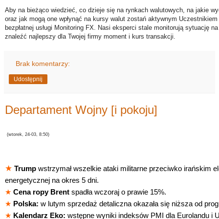
Aby na bieżąco wiedzieć, co dzieje się na rynkach walutowych, na jakie wy
oraz jak mogą one wpłynąć na kursy walut zostań aktywnym Uczestnikiem 
bezpłatnej usługi Monitoring FX. Nasi eksperci stale monitorują sytuację n
znaleźć najlepszy dla Twojej firmy moment i kurs transakcji.
Brak komentarzy:
Udostępnij
Departament Wojny [i pokoju]
(
wtorek, 24-03, 8:50)
★
Trump
wstrzymał wszelkie ataki militarne przeciwko irańskim el
energetycznej na okres 5 dni.
★
Cena ropy Brent
spadła wczoraj o prawie 15%.
★
Polska:
w lutym sprzedaż detaliczna okazała się niższa od prog
★
Kalendarz Eko:
wstępne wyniki indeksów PMI dla Eurolandu i