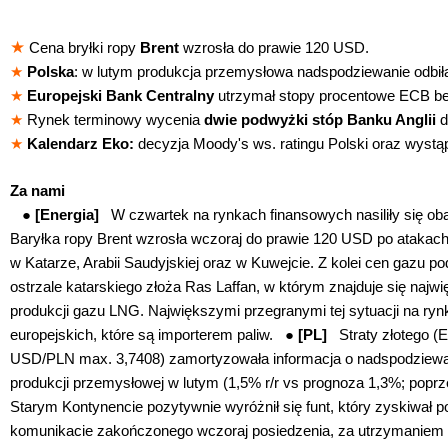
★
Cena bryłki ropy
Brent
wzrosła do prawie 120 USD.
★
Polska
: w lutym produkcja przemysłowa nadspodziewanie odbił
★
Europejski Bank Centralny
utrzymał stopy procentowe ECB be
★
Rynek terminowy wycenia
dwie podwyżki stóp Banku Anglii
d
★
Kalendarz Eko:
decyzja Moody's ws. ratingu Polski oraz wystą
Za nami
●
[Energia]
W czwartek na rynkach finansowych nasiliły się ob
Baryłka ropy Brent wzrosła wczoraj do prawie 120 USD po atakach 
w Katarze, Arabii Saudyjskiej oraz w Kuwejcie. Z kolei cen gazu 
ostrzale katarskiego złoża Ras Laffan, w którym znajduje się najwi
produkcji gazu LNG. Największymi przegranymi tej sytuacji na ryn
europejskich, które są importerem paliw. ●
[PL]
Straty złotego 
USD/PLN max. 3,7408) zamortyzowała informacja o nadspodziewa
produkcji przemysłowej w lutym (1,5% r/r vs prognoza 1,3%; popr
Starym Kontynencie pozytywnie wyróżnił się funt, który zyskiwał po
komunikacie zakończonego wczoraj posiedzenia, za utrzymaniem s