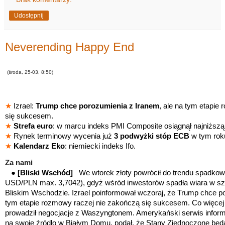
Udostępnij
Neverending Happy End
(środa, 25-03, 8:50)
★
Izrael:
Trump chce porozumienia z Iranem
, ale na tym etapie
się sukcesem.
★
Strefa euro
: w marcu indeks PMI Composite osiągnął najniższą
★
Rynek terminowy wycenia już
3 podwyżki stóp ECB
w tym rok
★
Kalendarz Eko
: niemiecki indeks Ifo.
Za nami
●
[Bliski Wschód]
We wtorek złoty powrócił do trendu spadko
USD/PLN max. 3,7042), gdyż wśród inwestorów spadła wiara w sz
Bliskim Wschodzie. Izrael poinformował wczoraj, że Trump chce po
tym etapie rozmowy raczej nie zakończą się sukcesem. Co więcej
prowadził negocjacje z Waszyngtonem. Amerykański serwis inform
na swoje źródło w Białym Domu, podał, że Stany Zjednoczone będą