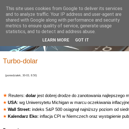
This site uses cookies from Google to deliver its services
and to analyze traffic. Your IP address and user-agent are
shared with Google along with performance and security
metrics to ensure quality of service, generate usage
statistics, and to detect and address abuse.
LEARN MORE
GOT IT
Turbo-dolar
(poniedziałek, 30-03, 8:50)
★
Reuters:
dolar
jest dobrej drodze do zanotowania najlepszego mi
★
USA
: wg Uniwersytetu Michigan w marcu oczekiwania inflacyj
★
Wall Street:
indeks S&P 500 osiągnął najniższy poziom od sied
★
Kalendarz Eko:
inflacja CPI w Niemczech oraz wystąpienie pub