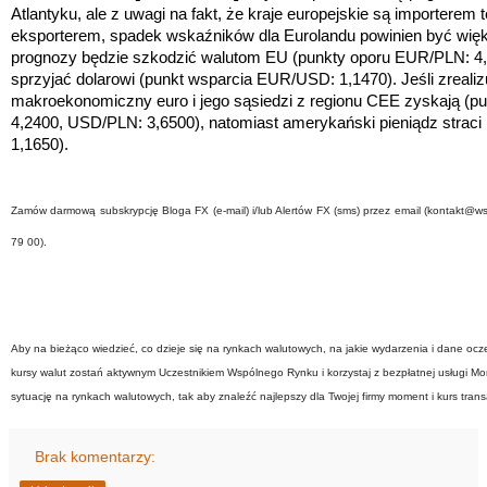
Atlantyku, ale z uwagi na fakt, że kraje europejskie są importerem
eksporterem, spadek wskaźników dla Eurolandu powinien być większ
prognozy będzie szkodzić walutom EU
(punkty oporu EUR/PLN: 4
sprzyjać dolarowi
(punkt wsparcia EUR/USD: 1,1470)
.
Jeśli zreali
makroekonomiczny euro i jego sąsiedzi z regionu CEE zyskają (
4,2400, USD/PLN: 3,6500), natomiast amerykański pieniądz strac
1,1650).
Zamów darmową subskrypcję Bloga FX (e-mail) i/lub Alertów FX (sms) przez email (kontakt@wsp
79 00).
Aby na bieżąco wiedzieć, co dzieje się na rynkach walutowych, na jakie wydarzenia i dane oc
kursy walut zostań aktywnym Uczestnikiem Wspólnego Rynku i korzystaj z bezpłatnej usługi Moni
sytuację na rynkach walutowych, tak aby znaleźć najlepszy dla Twojej firmy moment i kurs transa
Brak komentarzy: