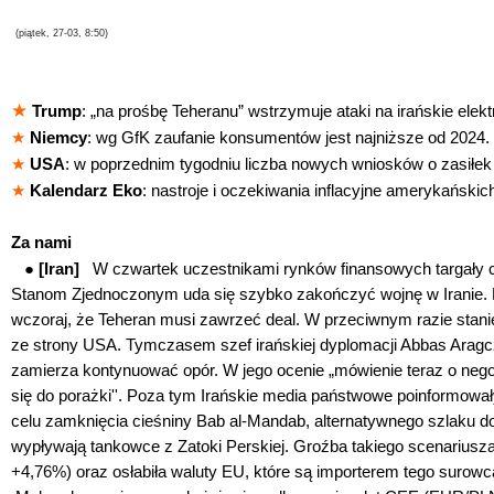
(piątek, 27-03, 8:50)
★
Trump
: „na prośbę Teheranu” wstrzymuje ataki na irańskie elekt
★
Niemcy
: wg GfK zaufanie konsumentów jest najniższe od 2024.
★
USA
: w poprzednim tygodniu liczba nowych wniosków o zasiłek
★
Kalendarz Eko
: nastroje i oczekiwania inflacyjne amerykańsk
Za nami
●
[Iran]
W czwartek uczestnikami rynków finansowych targały 
Stanom Zjednoczonym uda się szybko zakończyć wojnę w Iranie. 
wczoraj, że Teheran musi zawrzeć deal. W przeciwnym razie stani
ze strony USA. Tymczasem szef irańskiej dyplomacji Abbas Aragczi
zamierza kontynuować opór. W jego ocenie „mówienie teraz o neg
się do porażki''. Poza tym Irańskie media państwowe poinformował
celu zamknięcia cieśniny Bab al-Mandab, alternatywnego szlaku 
wypływają tankowce z Zatoki Perskiej. Groźba takiego scenariusza
+4,76%) oraz osłabiła waluty EU, które są importerem tego suro