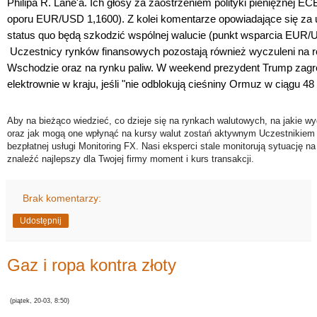
Philipa R. Lane'a. Ich głosy za zaostrzeniem polityki pieniężnej E
oporu EUR/USD 1,1600). Z kolei komentarze opowiadające się z
status quo będą szkodzić wspólnej walucie (punkt wsparcia EUR
Uczestnicy rynków finansowych pozostają również wyczuleni na ro
Wschodzie oraz na rynku paliw. W weekend prezydent
Trump zagro
elektrownie w kraju, jeśli "nie odblokują cieśniny Ormuz w ciągu 48
Aby na bieżąco wiedzieć, co dzieje się na rynkach walutowych, na jakie wy
oraz jak mogą one wpłynąć na kursy walut zostań aktywnym Uczestnikiem 
bezpłatnej usługi Monitoring FX. Nasi eksperci stale monitorują sytuację n
znaleźć najlepszy dla Twojej firmy moment i kurs transakcji.
Brak komentarzy:
Udostępnij
Gaz i ropa kontra złoty
(piątek, 20-03, 8:50)