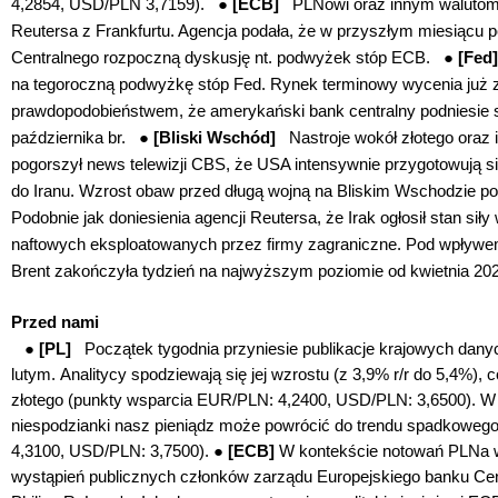
4,2854, USD/PLN 3,7159).
●
[ECB]
PLNowi oraz innym waluto
Reutersa z Frankfurtu. Agencja podała, że w przyszłym miesiącu p
Centralnego rozpoczną dyskusję nt. podwyżek stóp ECB. ●
[Fe
na tegoroczną podwyżkę stóp Fed. Rynek terminowy wycenia już
prawdopodobieństwem, że amerykański bank centralny podniesie 
października br.
●
[Bliski Wschód]
Nastroje wokół złotego ora
pogorszył news telewizji CBS, że USA intensywnie przygotowują s
do Iranu. Wzrost obaw przed długą wojną na Bliskim Wschodzie pod
Podobnie jak doniesienia agencji Reutersa
, że Irak ogłosił stan si
naftowych eksploatowanych przez firmy zagraniczne. Pod wpływe
Brent zakończyła tydzień na najwyższym poziomie od kwietnia 20
Przed nami
●
[PL]
Początek tygodnia przyniesie publikacje krajowych dany
lutym.
Analitycy spodziewają się jej wzrostu (z 3,9% r/r do 5,4%), 
złotego (punkty wsparcia EUR/PLN: 4,2400, USD/PLN: 3,6500). W 
niespodzianki nasz pieniądz może powrócić do trendu spadkoweg
4,3100, USD/PLN: 3,7500). ●
[ECB]
W kontekście notowań PLNa w
wystąpień publicznych członków zarządu Europejskiego banku Centr