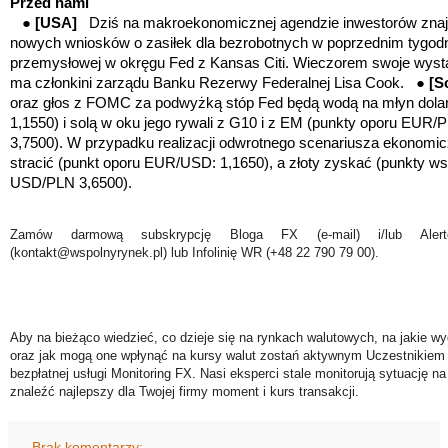
Przed nami
●
[USA]
Dziś na makroekonomicznej agendzie inwestorów znajd
nowych wniosków o zasiłek dla bezrobotnych w poprzednim tygodni
przemysłowej w okręgu Fed z Kansas Citi. Wieczorem swoje wyst
ma członkini zarządu Banku Rezerwy Federalnej Lisa Cook. ●
[S
oraz głos z FOMC za podwyżką stóp Fed będą wodą na młyn dola
1,1550) i solą w oku jego rywali z G10 i z EM (punkty oporu EUR
3,7500). W przypadku realizacji odwrotnego scenariusza ekonomic
stracić (punkt oporu EUR/USD: 1,1650), a złoty zyskać (punkty 
USD/PLN 3,6500).
Zamów darmową subskrypcję Bloga FX (e-mail) i/lub Ale
(kontakt@wspolnyrynek.pl) lub Infolinię WR (+48 22 790 79 00).
Aby na bieżąco wiedzieć, co dzieje się na rynkach walutowych, na jakie wy
oraz jak mogą one wpłynąć na kursy walut zostań aktywnym Uczestnikiem 
bezpłatnej usługi Monitoring FX. Nasi eksperci stale monitorują sytuację n
znaleźć najlepszy dla Twojej firmy moment i kurs transakcji.
Brak komentarzy: