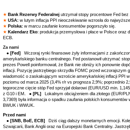
★
Bank Rezerwy Federalnej
utrzymał stopy procentowe Fed bez
★
USA:
w lutym inflacja PPI nieoczekiwanie wzrosła do najwyżs
★
Polska:
w marcu zaufanie konsumentów pogorszyło się.
★
Kalendarz Eko
: produkcja przemysłowa i płace w Polsce oraz
ECB.
Za nami
● [Fed]
Wczoraj rynki finansowe żyły informacjami z zakończ
amerykańskiego banku centralnego. Fed postanowił utrzymać stop
prezes Powell poinformował, że Bank nie obniży ich ponownie dop
inflacji. Pozycję jastrzębiego skrzydła FOMC przed wczorajszym
wiadomość o zaskakującym wzroście amerykańskiej inflacji PPI 
poziomu od marca 2025 (3,4% r/r vs prognoza 2,9%; poprzednio 2
tegoroczne cięcie stóp Fed sprzyjał dolarowi (EUR/USD min. 1,145
z G10 i EM. ●
[PL]
Lokalnym
obciążeniem dla złotego (EUR/PL
3,7369) była informacja o spadku zaufania polskich konsumentó
BWUK i WWUK.
Przed nami
●
[SNB, BoE, ECB]
Dziś ciąg dalszy monetarnych emocji. Kol
Szwajcarii, Bank Anglii oraz na Europejski Bank Centralny. Jastrz