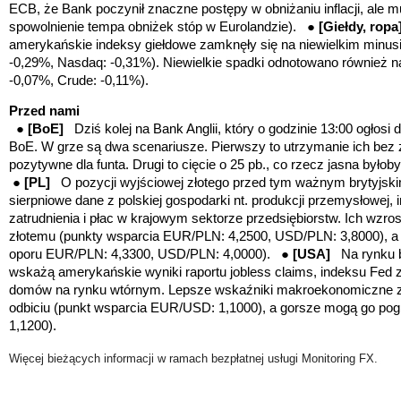
ECB, że Bank poczynił znaczne postępy w obniżaniu inflacji, ale m
spowolnienie tempa obniżek stóp w Eurolandzie).
●
[Giełdy, rop
amerykańskie indeksy giełdowe zamknęły się na niewielkim minus
-0,29%, Nasdaq: -0,31%). Niewielkie spadki odnotowano również na
-0,07%, Crude: -0,11%).
Przed nami
●
[BoE]
Dziś kolej na Bank Anglii, który o godzinie 13:00 ogłosi
BoE. W grze są dwa scenariusze. Pierwszy to utrzymanie ich bez
pozytywne dla funta. Drugi to cięcie o 25 pb., co rzecz jasna byłob
●
[PL]
O pozycji wyjściowej złotego przed tym ważnym brytyjsk
sierpniowe dane z polskiej gospodarki
nt. produkcji przemysłowej, i
zatrudnienia i płac w krajowym sektorze przedsiębiorstw.
Ich wzros
złotemu
(punkty wsparcia EUR/PLN: 4,2500, USD/PLN: 3,8000)
, 
oporu EUR/PLN: 4,3300, USD/PLN: 4,0000). ●
[USA]
Na rynku
wskażą amerykańskie wyniki raportu
jobless claims
, indeksu Fed z
domów na rynku wtórnym. Lepsze wskaźniki makroekonomiczne 
odbiciu (punkt wsparcia EUR/USD: 1,1000), a gorsze mogą go po
1,1200).
Więcej bieżących informacji w ramach bezpłatnej usługi Monitoring FX.