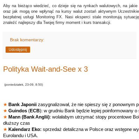
Aby na bieżąco wiedzieć, co dzieje się na rynkach walutowych, na jakie
oraz jak mogą one wpłynąć na kursy walut zostań aktywnym Uczestniki
bezpłatnej usługi Monitoring FX. Nasi eksperci stale monitorują sytuac
znaleźć najlepszy dla Twojej firmy moment i kurs transakcji.
Brak komentarzy:
Udostępnij
Polityka Wait-and-See x 3
(poniedziałek, 23-09, 8:50)
★
Bank Japonii
zasygnalizował, że nie spieszy się z ponownym p
★
Guindos
(
ECB
): w grudniu Bank będzie lepiej poinformowany o st
★
Mann (Bank Anglii)
: wolałabym utrzymać stopy procentowe B
dłuższy czas
★
Kalendarz Eko:
sprzedaż detaliczna w Polsce oraz wstępne wy
Eurolandu i USA.