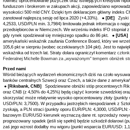
również oprocentowanie pożyczek oraz istniejących kredytów hip
funduszom i brokerom w zakupach akcji, zapowiedziano wprowa
wysokości 500 mld CNY. Dzięki tym deklaracjom główny indeks Chi
zanotował najlepszą sesję od lipca 2020 (+4,33%). ●
[DE]
Zyski 
4,2533, USD/PLN min. 3,7984) limitowała jednak informacja o najg
przedsiębiorców w Niemczech. We wrześniu indeks IFO stopniał z 
gdy rynek spodziewał się mniejszego spadku do 86 pkt. ●
[USA]
amerykański wskaźnik zaufania Conference Board, który we wrześn
105,6 pkt w sierpniu (wobec oczekiwanych 104 pkt). Jest to najwi
wskaźnika od trzech lat. Straty dolara ograniczył komentarz
członk
Federalnej Michelle Bowman za „wyważonym” tempem obniżek st
Przed nami
Wśród bieżących wydarzeń ekonomicznych dziś na czoło wysuwaj
banków centralnych Szwecji oraz Czech, a także dane z ameryka
●
[Riksbank, CNB]
Spodziewane obniżki stóp procentowych Ri
oraz CNB (z 4,50% do 4,25%) będą ciążyć koronie szwedzkiej ora
skorzystać może relatywnie wysoko oprocentowany złoty
(
punkty 
USD/PLN: 3,7500
)
. W przypadku jastrzębich niespodzianek z Szt
zyskają, a PLN straci (
punkty oporu EUR/PLN: 4,3000, USD/PLN: 
bazowym EUR/USD kierunek wyznaczą dane nt. sprzedaży nowy
prognozowany spadek (jeśli się spełni) będzie szkodził dolarowi
(p
zaś jego wzrost dodałby mu wigoru
(punkt wsparcia EUR/USD: 1,