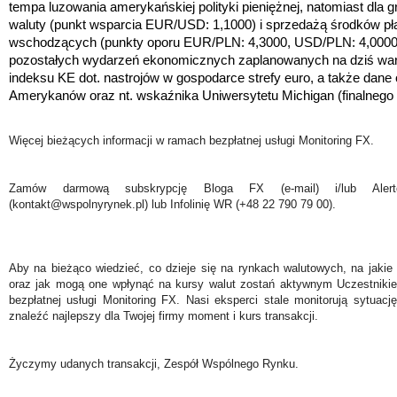
tempa luzowania amerykańskiej polityki pieniężnej, natomiast dla 
waluty (punkt wsparcia EUR/USD: 1,1000) i sprzedażą środków pł
wschodzących (punkty oporu EUR/PLN: 4,3000, USD/PLN: 4,000
pozostałych wydarzeń ekonomicznych zaplanowanych na dziś wart
indeksu KE dot. nastrojów w gospodarce strefy euro, a także dane
Amerykanów oraz nt. wskaźnika Uniwersytetu Michigan (finalnego 
Więcej bieżących informacji w ramach bezpłatnej usługi Monitoring FX.
Zamów darmową subskrypcję Bloga FX (e-mail) i/lub Ale
(kontakt@wspolnyrynek.pl) lub Infolinię WR (+48 22 790 79 00).
Aby na bieżąco wiedzieć, co dzieje się na rynkach walutowych, na jakie
oraz jak mogą one wpłynąć na kursy walut zostań aktywnym Uczestniki
bezpłatnej usługi Monitoring FX. Nasi eksperci stale monitorują sytuac
znaleźć najlepszy dla Twojej firmy moment i kurs transakcji.
Życzymy udanych transakcji, Zespół Wspólnego Rynku.