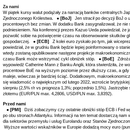
Za nami
W piątek kursy walut podążały za narracją banków centralnych Jap
Zjednoczonego Królestwa. ●
[BoJ]
Jen stracił po decyzji BoJ o
procentowych bez zmian. W dodatku Bank zasygnalizował, że nie 
podniesieniem. Na konferencji prezes Kazuo Ueda powiedział, że 
pozwolić sobie na poświęcenie czasu na obserwowanie skutków gl
gospodarczej. ●
[ECB]
Z kolei euro
zyskało po tym, jak wicepr
powiedział, że w grudniu Bank będzie lepiej poinformowany o stanie g
wtedy zostaną opublikowane następne projekcje makroekonomiczne]
czasu Bank może wstrzymać cykl obniżek stóp. ●
[BoE]
Zdroża
wypowiedź Catherine Mann z Banku Anglii, która stwierdziła, że w
procentowe BoE na wyższym poziomie przez dłuższy czas, a gdy ok
maleje, wówczas je bardziej ściąć. Dodatkowym, makroekonomiczn
się wiadomość o największym od lutego 2022, wzroście brytyjskiej
sierpniu (2,5% r/r vs prognoza 1,3%; poprzednio 1,5%). Jastrzębie
złotemu (EUR/PLN max. 4,2806, USD/PLN max. 3,8392).
Przed nami
●
[PMI]
Dziś zobaczymy czy ostatnie obniżki stóp ECB i Fed wp
po obu stronach Atlantyku. Informacji na ten temat dostarczą nam
dla sektorów przemysłu i usług Eurolandu oraz Stanów Zjednocz
Wyższe wartości wskaźników w Europie dodadzą mocy euro (pun