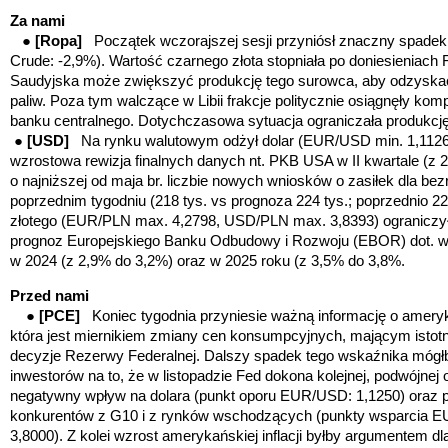
Za nami
●
[Ropa]
Początek wczorajszej sesji przyniósł znaczny spadek 
Crude: -2,9%). Wartość czarnego złota stopniała po doniesieniach F
Saudyjska może zwiększyć produkcję tego surowca, aby odzyskać
paliw. Poza tym walczące w Libii frakcje politycznie osiągnęły ko
banku centralnego. Dotychczasowa sytuacja ograniczała produkcję l
●
[USD]
Na rynku walutowym odżył dolar (EUR/USD min. 1,1126)
wzrostowa rewizja finalnych danych nt. PKB USA w II kwartale (z 2
o najniższej od maja br. liczbie nowych wniosków o zasiłek dla b
poprzednim tygodniu (218 tys. vs prognoza 224 tys.; poprzednio 2
złotego (EUR/PLN max. 4,2798, USD/PLN max. 3,8393) ograniczy
prognoz Europejskiego Banku Odbudowy i Rozwoju (EBOR) dot. w
w 2024 (z 2,9% do 3,2%) oraz w 2025 roku (z 3,5% do 3,8%.
Przed nami
●
[PCE]
Koniec tygodnia przyniesie ważną informację o ameryka
która jest miernikiem zmiany cen konsumpcyjnych, mającym isto
decyzje Rezerwy Federalnej. Dalszy spadek tego wskaźnika mógł
inwestorów na to, że w listopadzie Fed dokona kolejnej, podwójnej 
negatywny wpływ na dolara (punkt oporu EUR/USD: 1,1250) oraz 
konkurentów z G10 i z rynków wschodzących
(punkty wsparcia 
3,8000)
. Z kolei wzrost amerykańskiej inflacji byłby argumentem