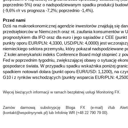
poprzednio 5%) oraz o nadspodziewanym spadku produkcji budow
(-9,6% r/r vs prognoza -7,2%; poprzednio -1,4%).
Przed nami
Dziś na makroekonomicznej agendzie inwestorów znajdują się dan
przedsiębiorców w Niemczech oraz nt. zaufania konsumentów w
prognostykiem dla IFO oraz dla euro i jego sąsiadów z CEE (punk
punkty oporu EUR/PLN: 4,3300, USD/PLN: 4,0000) jest wczorajsz
niemieckiego sektora przemysłu, który pokazał nadspodziewane p
Z kolei amerykański indeks Conference Board mógł stopnieć z po
Fed w poprzednim tygodniu, zwiększającej obawy o sytuację ekon
gospodarce świata. W przypadku spadku wskaźnika poniżej granicy
spadkiem notowań dolara
(punkt oporu EUR/USD: 1,1200)
, na czy
G10 i z rynków wschodzących
(punkty wsparcia EUR/PLN: 4,250
Więcej bieżących informacji w ramach bezpłatnej usługi Monitoring FX.
Zamów darmową subskrypcję Bloga FX (e-mail) i/lub Ale
(kontakt@wspolnyrynek.pl) lub Infolinię WR (+48 22 790 79 00).