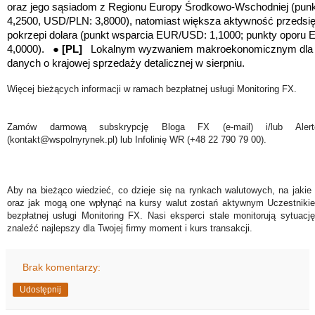
oraz jego sąsiadom z Regionu Europy Środkowo-Wschodniej (
pun
4,2500, USD/PLN: 3,8000
), natomiast większa aktywność przeds
pokrzepi dolara (punkt wsparcia EUR/USD: 1,1000;
punkty oporu 
4,0000
).
●
[PL]
Lokalnym wyzwaniem makroekonomicznym dla zł
danych o krajowej sprzedaży detalicznej w sierpniu.
Więcej bieżących informacji w ramach bezpłatnej usługi Monitoring FX.
Zamów darmową subskrypcję Bloga FX (e-mail) i/lub Ale
(kontakt@wspolnyrynek.pl) lub Infolinię WR (+48 22 790 79 00).
Aby na bieżąco wiedzieć, co dzieje się na rynkach walutowych, na jakie
oraz jak mogą one wpłynąć na kursy walut zostań aktywnym Uczestniki
bezpłatnej usługi Monitoring FX. Nasi eksperci stale monitorują sytuac
znaleźć najlepszy dla Twojej firmy moment i kurs transakcji.
Brak komentarzy:
Udostępnij