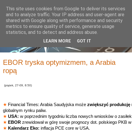
This site uses cookies from Google to deliver its services
and to analyze traffic. Your IP address and user-agent are
shared with Google along with performance and security
metrics to ensure quality of service, generate usage
statistics, and to detect and address abuse.
LEARN MORE
GOT IT
EBOR tryska optymizmem, a Arabia
ropą
(piątek, 27-09, 8:50)
★
Financial Times: Arabia Saudyjska może
zwiększyć produkcję 
globalnym rynku paliw.
★
USA:
w poprzednim tygodniu liczba nowych wniosków o zasiłek 
★
EBOR
zrewidował w górę swoje prognozy dot. polskiego PKB w 
★
Kalendarz Eko:
inflacja PCE core w USA.