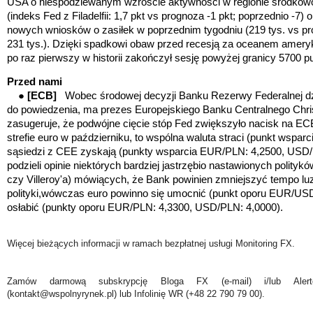
USA o niespodziewanym wzroście aktywności w regionie środkowo
(indeks Fed z Filadelfii: 1,7 pkt vs prognoza -1 pkt; poprzednio -7) 
nowych wniosków o zasiłek w poprzednim tygodniu (219 tys. vs pr
231 tys.). Dzięki spadkowi obaw przed recesją za oceanem amery
po raz pierwszy w historii zakończył sesję powyżej granicy 5700 p
Przed nami
●
[ECB]
Wobec środowej decyzji Banku Rezerwy Federalnej dz
do powiedzenia, ma prezes Europejskiego Banku Centralnego Chris
zasugeruje, że podwójne cięcie stóp Fed zwiększyło nacisk na ECB
strefie euro w październiku, to wspólna waluta straci
(punkt wsparc
sąsiedzi z CEE zyskają
(punkty wsparcia EUR/PLN: 4,2500, USD/
podzieli opinie niektórych bardziej jastrzębio nastawionych polity
czy Villeroy'a) mówiących, że Bank powinien zmniejszyć tempo lu
polityki,wówczas euro powinno się umocnić
(punkt oporu EUR/USD
osłabić (punkty oporu EUR/PLN: 4,3300, USD/PLN: 4,0000).
Więcej bieżących informacji w ramach bezpłatnej usługi Monitoring FX.
Zamów darmową subskrypcję Bloga FX (e-mail) i/lub Ale
(kontakt@wspolnyrynek.pl) lub Infolinię WR (+48 22 790 79 00).