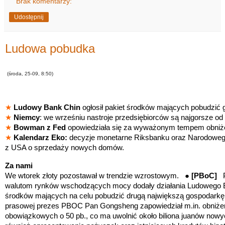
Brak komentarzy:
Udostępnij
Ludowa pobudka
(środa, 25-09, 8:50)
★
Ludowy Bank Chin
ogłosił pakiet środków mających pobudzić 
★
Niemcy
: we wrześniu nastroje przedsiębiorców są najgorsze od
★
Bowman z Fed
opowiedziała się za wyważonym tempem obniż
★
Kalendarz Eko:
decyzje monetarne Riksbanku oraz Narodoweg
z USA o sprzedaży nowych domów.
Za nami
We wtorek złoty pozostawał w trendzie wzrostowym. ●
[PBoC]
PL
walutom rynków wschodzących mocy dodały działania Ludowego Ban
środków mających na celu pobudzić drugą największą gospodarkę 
prasowej prezes PBOC Pan Gongsheng zapowiedział m.in. obniżen
obowiązkowych o 50 pb., co ma uwolnić około biliona juanów nowy