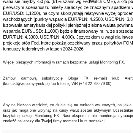
waha się między -50 pb. (61% szans wg FedWatch CME), a -25 p
pierwszym scenariuszu należy się liczyć ze znacznym spadkiem w
EUR/USD: 1,1200), na czym skorzystają relatywnie wyżej oproce
wschodzących
(punkty wsparcia EUR/PLN: 4,2500, USD/PLN: 3,8
luzowania amerykańskiej polityki pieniężnej zielona waluta powinna
wsparcia EUR/USD: 1,1000) będzie finansowany m.in. ze sprzedaż
EUR/PLN: 4,3300, USD/PLN: 4,000). Języczkiem u wagi dla inwes
projekcje stóp Fed, które pokażą oczekiwany przez polityków FO
funduszy federalnych w latach 2024-2026.
Więcej bieżących informacji w ramach bezpłatnej usługi Monitoring FX.
Zamów darmową subskrypcję Bloga FX (e-mail) i/lub Ale
(kontakt@wspolnyrynek.pl) lub Infolinię WR (+48 22 790 79 00).
Aby na bieżąco wiedzieć, co dzieje się na rynkach walutowych, na jakie
oraz jak mogą one wpłynąć na kursy walut zostań aktywnym Uczestniki
bezpłatnej usługi Monitoring FX. Nasi eksperci stale monitorują sytuac
znaleźć najlepszy dla Twojej firmy moment i kurs transakcji.