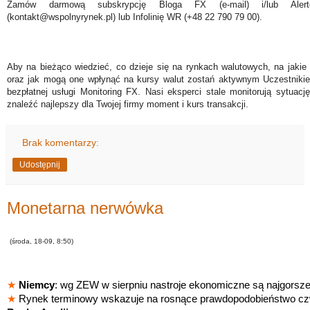
Zamów darmową subskrypcję Bloga FX (e-mail) i/lub Ale
(kontakt@wspolnyrynek.pl) lub Infolinię WR (+48 22 790 79 00).
Aby na bieżąco wiedzieć, co dzieje się na rynkach walutowych, na jakie
oraz jak mogą one wpłynąć na kursy walut zostań aktywnym Uczestniki
bezpłatnej usługi Monitoring FX. Nasi eksperci stale monitorują sytuac
znaleźć najlepszy dla Twojej firmy moment i kurs transakcji.
Brak komentarzy:
Udostępnij
Monetarna nerwówka
(środa, 18-09, 8:50)
★
Niemcy
: wg ZEW w sierpniu nastroje ekonomiczne są najgorsze
★
Rynek terminowy wskazuje na rosnące prawdopodobieństwo c