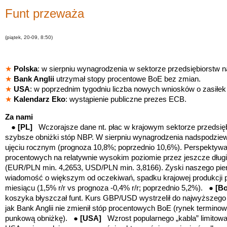
Funt przeważa
(piątek, 20-09, 8:50)
★
Polska
: w sierpniu wynagrodzenia w sektorze przedsiębiorstw 
★
Bank Anglii
utrzymał stopy procentowe BoE bez zmian.
★
USA
: w poprzednim tygodniu liczba nowych wniosków o zasiłek 
★
Kalendarz Eko
: wystąpienie publiczne prezes ECB.
Za nami
●
[PL]
Wczorajsze dane nt. płac w krajowym sektorze przedsię
szybsze obniżki stóp NBP. W sierpniu wynagrodzenia nadspodziew
ujęciu rocznym (prognoza 10,8%; poprzednio 10,6%). Perspektywa
procentowych na relatywnie wysokim poziomie przez jeszcze długi
(EUR/PLN min. 4,2653, USD/PLN min. 3,8166). Zyski naszego pien
wiadomość o większym od oczekiwań, spadku krajowej produkcji
miesiącu (1,5% r/r vs prognoza -0,4% r/r; poprzednio 5,2%). ●
[B
koszyka błyszczał funt. Kurs GBP/USD wystrzelił do najwyższego
jak Bank Anglii nie zmienił stóp procentowych BoE (rynek termin
punkową obniżkę). ●
[USA]
Wzrost popularnego „kabla” limitowa