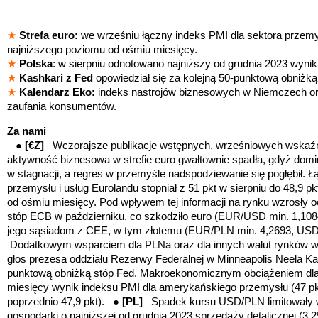
★
Strefa euro:
we wrześniu łączny indeks PMI dla sektora przemys
najniższego poziomu od ośmiu miesięcy.
★
Polska
: w sierpniu odnotowano najniższy od grudnia 2023 wynik
★
Kashkari z Fed
opowiedział się za kolejną 50-punktową obniżką
★
Kalendarz Eko:
indeks nastrojów biznesowych w Niemczech o
zaufania konsumentów.
Za nami
● [€Z]
Wczorajsze publikacje wstępnych, wrześniowych wskaź
aktywność biznesowa w strefie euro gwałtownie spadła, gdyż domin
w stagnacji, a regres w przemyśle nadspodziewanie się pogłębił. Ł
przemysłu i usług Eurolandu stopniał z 51 pkt w sierpniu do 48,9 pk
od ośmiu miesięcy. Pod wpływem tej informacji na rynku wzrosły o
stóp ECB w październiku, co szkodziło euro (EUR/USD min. 1,1084
jego sąsiadom z CEE, w tym złotemu (EUR/PLN min. 4,2693, US
Dodatkowym wsparciem dla PLNa oraz dla innych walut rynków w
głos prezesa oddziału Rezerwy Federalnej w Minneapolis Neela Kas
punktową obniżką stóp Fed. Makroekonomicznym obciążeniem dla d
miesięcy wynik indeksu PMI dla amerykańskiego przemysłu (47 pkt
poprzednio 47,9 pkt). ●
[PL]
Spadek kursu USD/PLN limitowały w
gospodarki o najniższej od grudnia 2023 sprzedaży detalicznej (3,