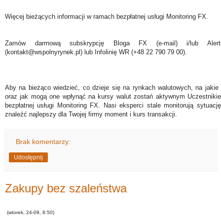
Więcej bieżących informacji w ramach bezpłatnej usługi Monitoring FX.
Zamów darmową subskrypcję Bloga FX (e-mail) i/lub Ale
(kontakt@wspolnyrynek.pl) lub Infolinię WR (+48 22 790 79 00).
Aby na bieżąco wiedzieć, co dzieje się na rynkach walutowych, na jakie
oraz jak mogą one wpłynąć na kursy walut zostań aktywnym Uczestniki
bezpłatnej usługi Monitoring FX. Nasi eksperci stale monitorują sytuac
znaleźć najlepszy dla Twojej firmy moment i kurs transakcji.
Brak komentarzy:
Udostępnij
Zakupy bez szaleństwa
(wtorek, 24-09, 8:50)