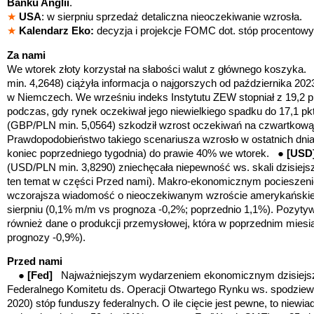
Banku Anglii
.
★
USA
: w sierpniu sprzedaż detaliczna nieoczekiwanie wzrosła.
★
Kalendarz Eko:
decyzja i projekcje FOMC dot. stóp procentow
Za nami
We wtorek złoty korzystał na słabości walut z głównego koszyka
min. 4,2648) ciążyła informacja o najgorszych od października 20
w Niemczech. We wrześniu indeks Instytutu ZEW stopniał z 19,2 pkt
podczas, gdy rynek oczekiwał jego niewielkiego spadku do 17,1 p
(GBP/PLN min. 5,0564) szkodził wzrost oczekiwań na czwartkową 
Prawdopodobieństwo takiego scenariusza wzrosło w ostatnich dni
koniec poprzedniego tygodnia) do prawie 40% we wtorek. ●
[US
(USD/PLN min. 3,8290) zniechęcała niepewność ws. skali dzisiejsze
ten temat w części Przed nami). Makro-ekonomicznym pocieszeniem
wczorajsza wiadomość o nieoczekiwanym wzroście amerykańskiej
sierpniu (0,1% m/m vs prognoza -0,2%; poprzednio 1,1%). Pozyty
również dane o produkcji przemysłowej, która w poprzednim mies
prognozy -0,9%).
Przed nami
●
[Fed]
Najważniejszym wydarzeniem ekonomicznym dzisiejsze
Federalnego Komitetu ds. Operacji Otwartego Rynku ws. spodziewa
2020) stóp funduszy federalnych. O ile cięcie jest pewne, to niewi