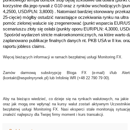
punktowego tempa obniżek stóp będą szkodliwe dla dolara
(punkt 
korzystne dla jego rywali z G10 oraz z rynków wschodzących
(
pun
4,2500, USD/PLN: 3,8000
)
. Natomiast bardziej stonowany przekaz
25-cięcie) mógłby ostudzić narastające oczekiwania rynku na ultra g
pomóc zielonej walucie się zregenerować (punkt wsparcia EUR/U
scenariuszu złoty się osłabi (
punkty oporu EUR/PLN: 4,3000, USD
Spośród wydarzeń stricte makroekonomicznych, na które warto d
zaplanowano publikacje finalnych danych nt. PKB USA w II kw. or
raportu
jobless claims.
Więcej bieżących informacji w ramach bezpłatnej usługi Monitoring FX.
Zamów darmową subskrypcję Bloga FX (e-mail) i/lub Ale
(kontakt@wspolnyrynek.pl) lub Infolinię WR (+48 22 790 79 00).
Aby na bieżąco wiedzieć, co dzieje się na rynkach walutowych, na jakie
oraz jak mogą one wpłynąć na kursy walut zostań aktywnym Uczestniki
bezpłatnej usługi Monitoring FX. Nasi eksperci stale monitorują sytuac
znaleźć najlepszy dla Twojej firmy moment i kurs transakcji.