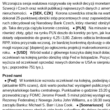
Wczorajsza sesja walutowa rozgrywała się wokół decyzji monetar
Szwecji i Czech oraz wokół publikacji najnowszych danych z ame
nieruchomości. ●
[SEK, CZK]
Korona szwedzka straciła na wart
dokonał 25-punktowej obniżki stóp procentowych oraz zapowiedział
ruch zdecydował się Narodowy Bank Czech, który również obniży
pb. Taka decyzja ciążyła koronie czeskiej. ●
[PLN]
Na minusie w
również złoty, gdyż na rynku PLN doszło do korekty po tym, jak
dotarły odpowiednio do granicy 4,25 i 3,80. Zakres odbicia limito
RPP, która przyznała wczoraj, że bardziej konkretną dyskusję o 
mogli rozpocząć [dopiero] po ogłoszeniu projekcji makroekonomi
roku. ●
[USD]
Wśród walut z głównego koszyka dalej tracił dolar
oczekiwań na kolejną jumbo obniżkę stóp Fed w listopadzie. Pozycji
wyższa od oczekiwań sprzedaż nowych domów w USA w sierpniu (
tys.; poprzednio 751 tys.).
Przed nami
●
[Fed]
W kontekście wzrostu oczekiwań na kolejną, podwójną o
(aktualnie 60% szans), dziś warto posłuchać wystąpień publicznyc
amerykańskiego banku centralnego. Punktualnie o godzinie 15:20 
przewodniczący FOMC Jerome Powell. 5 minut później wystąpi w
Rezerwy Federalnej z Nowego Jorku John Williams, a o 16:30 swoj
zarządu Banku: Michael S. Barr i Lisa Cook. ●
[Scenariusze]
Gł