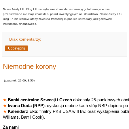
Nasze Alerty FX i Blog FX ma wyłącznie charakter informacyjny. Informacje w nim
przedstawione nie mają charakteru porad inwestycyjnych ani doradztwa. Nasze Alerty FX i
Blog FX nie stanowi oferty zawarcia transakcji kupna lub sprzedaży jakiegokolwiek
instrumentu finansowego.
Brak komentarzy:
Udostępnij
Niemodne korony
(czwartek, 26-09, 8:50)
★
Banki centralne Szwecji i Czech
dokonały 25-punktowych obni
★
Iwona Duda (RPP)
: dyskusja o obniżkach stóp NBP dopiero po
★
Kalendarz Eko
: finalny PKB USA w II kw. oraz wystąpienia publ
Williams, Barr i Cook).
Za nami