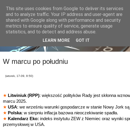
This site uses cookies from Google to deliver its services
and to analyze traffic. Your IP address and user-agent are
shared with Google along with performance and security
metrics to ensure quality of service, generate usage
statistics, and to detect and address abuse.
LEARN MORE
GOT IT
W marcu po południu
(wtorek, 17-09, 8:50)
★
Litwiniuk (RPP)
: większość polityków Rady jest skłonna wzno
marcu 2025.
★
USA
: we wrześniu warunki gospodarcze w stanie Nowy Jork są 
★
Polska
: w sierpniu inflacja bazowa nieoczekiwanie spadła.
★
Kalendarz Eko:
indeks instytutu ZEW z Niemiec oraz wyniki sprz
przemysłowej w USA.