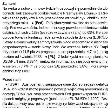
Za nami
Na rynku walutowym nowy tydzień rozpoczął się pomyślnie dla zł
poniedziałek zapewnił polskiej walucie Przemysław Litwiniuk z RPP,
większość polityków Rady jest skłonna wznowić cykl obniżek stó
przyszłego roku. ●
[Fed]
PLN skorzystał również na odbudowie 
stóp Fed we wrześniu. Indeks mierzący prawdopodobieństwo takie
ostatnich dniach z 13% (jeszcze w czwartek rano) do 69%. Persp
oprocentowania funduszy federalnych szkodziła dolarowi (EUR/U
Straty zielonej waluty zamortyzowała nieco wiadomość o nieocze
gospodarczych w stanie Nowy Jork. We wrześniu indeks NY Empire
terytorium (+11,5 pkt vs prognoza -4 pkt; poprzednio -4,7 pkt), os
poziom od kwietnia 2022. ●
[PL]
Z kolei zyski naszego pieniąd
USD/PLN min. 3,8344) limitowała informacja o niespodziewanym spa
w sierpniu (3,7% r/r vs prognoza 3,8; poprzednio 3,8%), która zw
obniżki stóp NBP.
Przed nami
●
[USA]
Dziś poznamy sierpniowe dane dot. sprzedaży detaliczn
USA. Ich wzrost może poprawić pozycję wyjściową amerykańskiej w
decyzją FOMC ws. stóp procentowych Fed (punkt wsparcia EUR/U
spadek mógłby ją pogorszyć (punkt oporu EUR/USD: 1,1200). Bez
dla dolara, złoty oraz pozostałe waluty rynków wschodzących znaj