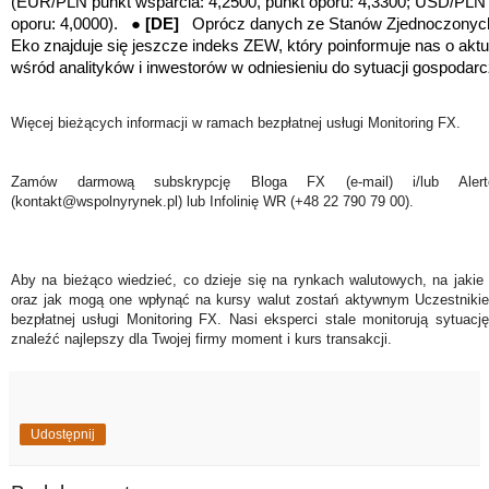
(EUR/PLN punkt wsparcia: 4,2500, punkt oporu: 4,3300; USD/PLN 
oporu: 4,0000). ●
[DE]
Oprócz danych ze Stanów Zjednoczonych
Eko znajduje się jeszcze indeks ZEW, który poinformuje nas o aktu
wśród analityków i inwestorów w odniesieniu do sytuacji gospoda
Więcej bieżących informacji w ramach bezpłatnej usługi Monitoring FX.
Zamów darmową subskrypcję Bloga FX (e-mail) i/lub Ale
(kontakt@wspolnyrynek.pl) lub Infolinię WR (+48 22 790 79 00).
Aby na bieżąco wiedzieć, co dzieje się na rynkach walutowych, na jakie
oraz jak mogą one wpłynąć na kursy walut zostań aktywnym Uczestniki
bezpłatnej usługi Monitoring FX. Nasi eksperci stale monitorują sytuac
znaleźć najlepszy dla Twojej firmy moment i kurs transakcji.
Udostępnij