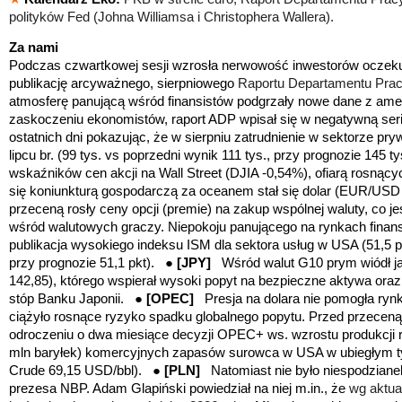
polityków Fed (Johna Williamsa i Christophera Wallera).
Za nami
Podczas czwartkowej sesji wzrosła nerwowość inwestorów oczeku
publikację arcyważnego, sierpniowego
Raportu Departamentu Pr
atmosferę panującą wśród finansistów podgrzały nowe dane z ame
zaskoczeniu ekonomistów
, raport ADP wpisał się w negatywną s
ostatnich dni pokazując, że w sierpniu zatrudnienie w sektorze pr
lipcu br
. (99 tys. vs poprzedni wynik 111 tys., przy prognozie 145 t
wskaźników cen akcji na Wall Street (DJIA -0,54%), ofiarą rosnąc
się koniunkturą gospodarczą za oceanem stał się dolar (EUR/USD 
przeceną rosły ceny opcji (premie) na zakup wspólnej waluty, co j
wśród walutowych graczy. Niepokoju panującego na rynkach finan
publikacja wysokiego indeksu ISM dla sektora usług w USA (51,5 pk
przy prognozie 51,1 pkt).
●
[JPY
]
Wśród walut G10 prym wiódł j
142,85), którego wspierał wysoki popyt na bezpieczne aktywa or
stóp Banku Japonii.
●
[OPEC
]
Presja na dolara nie pomogła ry
ciążyło rosnące ryzyko spadku globalnego popytu. Przed przeceną 
odroczeniu o dwa miesiące decyzji OPEC+ ws. wzrostu produkcji 
mln baryłek) komercyjnych zapasów surowca w USA w ubiegłym ty
Crude 69,15 USD/bbl).
●
[PLN
]
Natomiast nie było niespodziane
prezesa NBP. Adam Glapiński powiedział na niej m.in., że
wg aktua