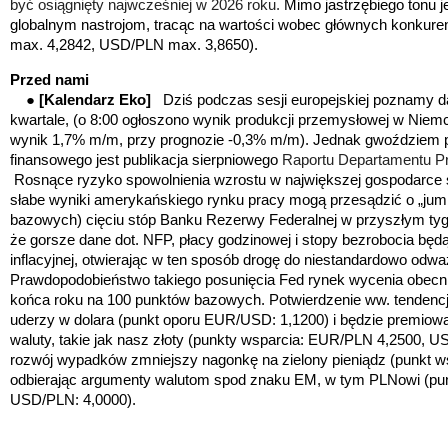
być osiągnięty najwcześniej w 2026 roku.
Mimo jastrzębiego tonu je
globalnym nastrojom, tracąc na wartości wobec głównych konkur
max. 4,2842, USD/PLN max. 3,8650).
Przed nami
●
[Kalendarz Eko
]
Dziś podczas sesji europejskiej poznamy 
kwartale, (o 8:00 ogłoszono wynik produkcji przemysłowej w Nie
wynik 1,7% m/m, przy prognozie -0,3% m/m). Jednak gwoździem 
finansowego jest publikacja sierpniowego
Raportu Departamentu 
Rosnące ryzyko spowolnienia wzrostu w największej gospodarce 
słabe wyniki amerykańskiego rynku pracy mogą przesądzić o „jumb
bazowych) cięciu stóp Banku Rezerwy Federalnej w przyszłym tyg
że gorsze dane dot. NFP, płacy godzinowej i stopy bezrobocia będ
inflacyjnej, otwierając w ten sposób drogę do niestandardowo odw
Prawdopodobieństwo takiego posunięcia Fed rynek wycenia obecn
końca roku na 100 punktów bazowych. Potwierdzenie ww. tendencj
uderzy w dolara (punkt oporu EUR/USD: 1,1200) i będzie premio
waluty, takie jak nasz złoty
(punkty wsparcia: EUR/PLN 4,2500, U
rozwój wypadków zmniejszy nagonkę na zielony pieniądz
(punkt w
odbierając argumenty walutom spod znaku EM, w tym PLNowi
(pu
USD/PLN: 4,0000).