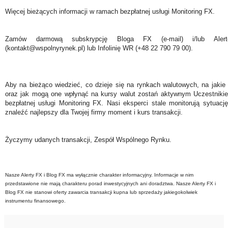
Więcej bieżących informacji w ramach bezpłatnej usługi Monitoring FX.
Zamów darmową subskrypcję Bloga FX (e-mail) i/lub Ale
(kontakt@wspolnyrynek.pl) lub Infolinię WR (+48 22 790 79 00).
Aby na bieżąco wiedzieć, co dzieje się na rynkach walutowych, na jakie
oraz jak mogą one wpłynąć na kursy walut zostań aktywnym Uczestniki
bezpłatnej usługi Monitoring FX. Nasi eksperci stale monitorują sytuac
znaleźć najlepszy dla Twojej firmy moment i kurs transakcji.
Życzymy udanych transakcji, Zespół Wspólnego Rynku.
Nasze Alerty FX i Blog FX ma wyłącznie charakter informacyjny. Informacje w nim
przedstawione nie mają charakteru porad inwestycyjnych ani doradztwa. Nasze Alerty FX i
Blog FX nie stanowi oferty zawarcia transakcji kupna lub sprzedaży jakiegokolwiek
instrumentu finansowego.