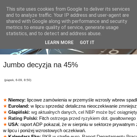
This site uses cookies from Google to deliver its services
and to analyze traffic. Your IP address and user-agent are
shared with Google along with performance and security
metrics to ensure quality of service, generate usage
statistics, and to detect and address abuse.
LEARN MORE
GOT IT
Jumbo decyzja na 45%
(piątek, 6-09, 8:50)
★
Niemcy:
lipcowe zamówienia w przemyśle wzrosły wbrew spa
★
Euroland:
w lipcu sprzedaż detaliczna nieoczekiwanie zmniejszy
★
Glapiński:
wg aktualnych danych, cel NBP może być osiągnięty 
★
Rating Polski
:
Fitch
ostrzega przed ryzykiem dot. gwałtownego 
★
USA
: raport ADP pokazał, że w sierpniu w sektorze prywatnym z
w lipcu i poniżej wzrostowych oczekiwań.
★
Kalendarz Eko:
PKB w strefie euro, Raport Departamentu Pracy