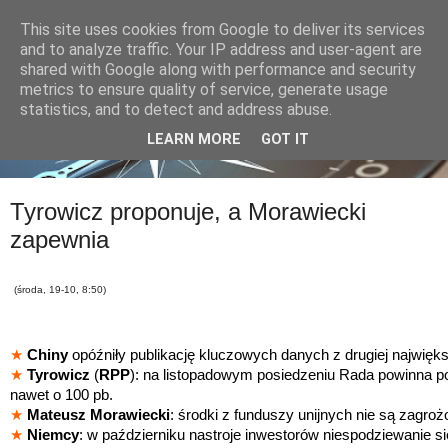
This site uses cookies from Google to deliver its services
and to analyze traffic. Your IP address and user-agent are
shared with Google along with performance and security
metrics to ensure quality of service, generate usage
statistics, and to detect and address abuse.
LEARN MORE
GOT IT
Tyrowicz proponuje, a Morawiecki
zapewnia
(środa, 19-10, 8:50)
★
Chiny
opóźniły publikację kluczowych danych z drugiej najwięks
★
Tyrowicz
(
RPP
): na listopadowym posiedzeniu Rada powinna p
nawet o 100 pb.
★
Mateusz Morawiecki
: środki z funduszy unijnych nie są zagroż
★
Niemcy
: w październiku nastroje inwestorów niespodziewanie si