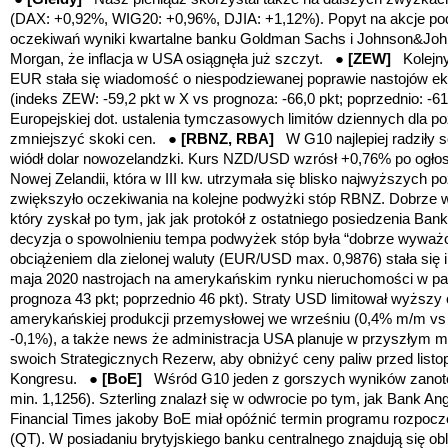
(DAX: +0,92%, WIG20: +0,96%, DJIA: +1,12%). Popyt na akcje po
oczekiwań wyniki kwartalne banku Goldman Sachs i Johnson&Joh
Morgan, że inflacja w USA osiągnęła już szczyt. ●
[ZEW]
Kolej
EUR stała się wiadomość o niespodziewanej poprawie nastojów 
(indeks ZEW: -59,2 pkt w X vs prognoza: -66,0 pkt; poprzednio: -61
Europejskiej dot. ustalenia tymczasowych limitów dziennych dla 
zmniejszyć skoki cen. ●
[RBNZ, RBA]
W G10 najlepiej radziły 
wiódł dolar nowozelandzki. Kurs NZD/USD wzrósł +0,76% po ogłosz
Nowej Zelandii, która w III kw. utrzymała się blisko najwyższych p
zwiększyło oczekiwania na kolejne podwyżki stóp RBNZ. Dobrze wyp
który zyskał po tym, jak jak protokół z ostatniego posiedzenia Ban
decyzja o spowolnieniu tempa podwyżek stóp była “dobrze wywa
obciążeniem dla zielonej waluty (EUR/USD max. 0,9876) stała się 
maja 2020 nastrojach na amerykańskim rynku nieruchomości w pa
prognoza 43 pkt; poprzednio 46 pkt).
Straty USD limitował wyższy
amerykańskiej produkcji przemysłowej we wrześniu (0,4% m/m vs
-0,1%), a także news że administracja USA planuje w przyszłym m
swoich Strategicznych Rezerw, aby obniżyć ceny paliw przed lis
Kongresu. ●
[BoE]
Wśród G10 jeden z gorszych wyników zanot
min. 1,1256). Szterling znalazł się w odwrocie po tym, jak Bank An
Financial Times jakoby BoE miał opóźnić termin programu rozpoczę
(QT). W posiadaniu brytyjskiego banku centralnego znajdują się obl