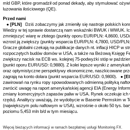
mld GBP, które gromadził od ponad dekady, aby stymulować ożyw
luzowania ilościowego (QE).
Przed nami
●
[PLN]
Dziś zobaczymy jak zmieniły się nastroje polskich ko
Wiedzy w tej sprawie dostarczą nam wskaźniki BWUK i WWUK. I
zmniejszyć wiarę w złotego
(punkty oporu EUR/PLN: 4,8600, USD/
wzrost ją zwiększy
(punkty wsparcia EUR/PLN: 4,7800, USD/PLN:
Gracze globalni czekają na publikacje danych nt. inflacji HICP w str
rozpoczętych budów domów w USA, a także na Beżową Księgę Fe
zwiększy nacisk na ECB ws. kolejnej 75-podwyżki stóp w październ
(
punkt oporu EUR/USD: 0,9880)
. Z kolei lepsze wyniki z ameryk
oraz optymistyczne perspektywy ekonomiczne, naszkicowane prz
zagrają na konto dolara (punkt wsparcia EUR/USD: 0,9800). ●
[E
zawirowań na rynku ropy spowodowanych odmienną polityką naft
zwrócić uwagę na raport amerykańskiej agencji EIA (Energy Informa
zmiany komercyjnych zapasów paliw w USA. Rynek oczekuje ich wz
rzędu). Analitycy uważają, że wydobycie w Basenie Permskim w
(największym polu naftowym w USA), wzrośnie o około 50 tys. bar
poziomu 5,453 mln b/d w tym miesiącu.
Więcej bieżących informacji w ramach bezpłatnej usługi Monitoring FX.