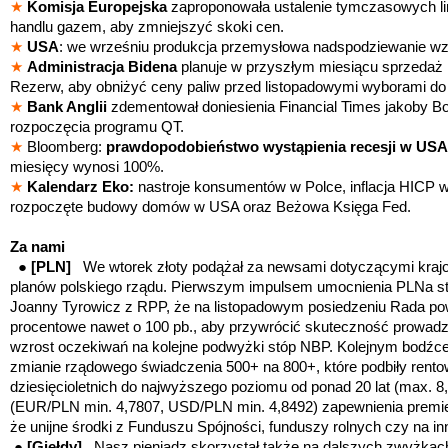
★
Komisja Europejska
zaproponowała ustalenie tymczasowych li
handlu gazem, aby zmniejszyć skoki cen.
★
USA
: we wrześniu produkcja przemysłowa nadspodziewanie wz
★
Administracja Bidena
planuje w przyszłym miesiącu sprzedaż 
Rezerw, aby obniżyć ceny paliw przed listopadowymi wyborami do
★
Bank Anglii
zdementował doniesienia Financial Times jakoby Bo
rozpoczęcia programu QT.
★
Bloomberg:
prawdopodobieństwo wystąpienia recesji w USA
miesięcy wynosi 100%.
★
Kalendarz Eko:
nastroje konsumentów w Polce, inflacja HICP 
rozpoczęte budowy domów w USA oraz Beżowa Księga Fed.
Za nami
●
[PLN]
We wtorek złoty podążał za newsami dotyczącymi krajowe
planów polskiego rządu. Pierwszym impulsem umocnienia PLNa st
Joanny Tyrowicz z RPP, że na listopadowym posiedzeniu Rada po
procentowe nawet o 100 pb., aby przywrócić skuteczność prowadzo
wzrost oczekiwań na kolejne podwyżki stóp NBP. Kolejnym bodźce
zmianie rządowego świadczenia 500+ na 800+, które podbiły rentow
dziesięcioletnich do najwyższego poziomu od ponad 20 lat (max. 
(EUR/PLN min. 4,7807, USD/PLN min. 4,8492) zapewnienia premi
że unijne środki z Funduszu Spójności, funduszy rolnych czy na i
●
[Giełdy]
Nasz pieniądz skorzystał także na dalszych zwyżkac