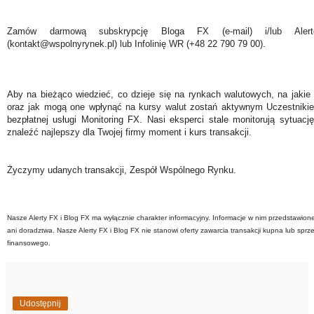
Zamów darmową subskrypcję Bloga FX (e-mail) i/lub Ale
(kontakt@wspolnyrynek.pl) lub Infolinię WR (+48 22 790 79 00).
Aby na bieżąco wiedzieć, co dzieje się na rynkach walutowych, na jakie
oraz jak mogą one wpłynąć na kursy walut zostań aktywnym Uczestniki
bezpłatnej usługi Monitoring FX. Nasi eksperci stale monitorują sytuac
znaleźć najlepszy dla Twojej firmy moment i kurs transakcji.
Życzymy udanych transakcji, Zespół Wspólnego Rynku.
Nasze Alerty FX i Blog FX ma wyłącznie charakter informacyjny. Informacje w nim przedstawion
ani doradztwa. Nasze Alerty FX i Blog FX nie stanowi oferty zawarcia transakcji kupna lub sprz
finansowego.
Udostępnij