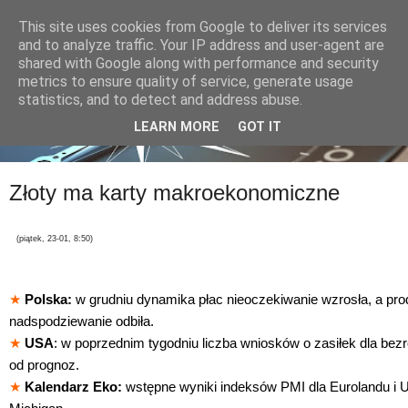
This site uses cookies from Google to deliver its services
and to analyze traffic. Your IP address and user-agent are
shared with Google along with performance and security
metrics to ensure quality of service, generate usage
statistics, and to detect and address abuse.
LEARN MORE
GOT IT
Złoty ma karty makroekonomiczne
(piątek, 23-01, 8:50)
★
Polska:
w grudniu dynamika płac nieoczekiwanie wzrosła, a pr
nadspodziewanie odbiła.
★
USA
: w poprzednim tygodniu liczba wniosków o zasiłek dla bez
od prognoz.
★
Kalendarz Eko:
wstępne wyniki indeksów PMI dla Eurolandu i U