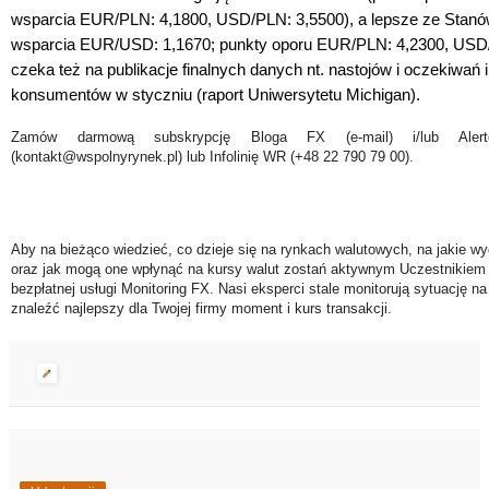
wsparcia EUR/PLN: 4,1800, USD/PLN: 3,5500), a lepsze ze Stanów
wsparcia EUR/USD: 1,1670;
punkty oporu EUR/PLN: 4,2300, USD/
czeka też na publikacje finalnych danych nt. nastojów i oczekiwań
konsumentów w styczniu (raport Uniwersytetu Michigan).
Zamów darmową subskrypcję Bloga FX (e-mail) i/lub Ale
(kontakt@wspolnyrynek.pl) lub Infolinię WR (+48 22 790 79 00).
Aby na bieżąco wiedzieć, co dzieje się na rynkach walutowych, na jakie wy
oraz jak mogą one wpłynąć na kursy walut zostań aktywnym Uczestnikiem 
bezpłatnej usługi Monitoring FX. Nasi eksperci stale monitorują sytuację n
znaleźć najlepszy dla Twojej firmy moment i kurs transakcji.