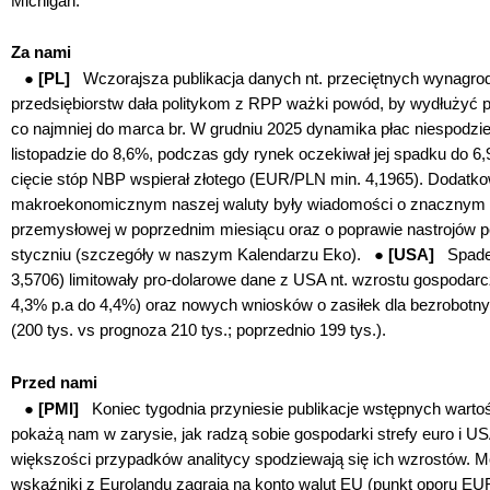
Michigan.
Za nami
●
[PL]
Wczorajsza publikacja danych nt. przeciętnych wynagr
przedsiębiorstw
dała politykom z RPP ważki powód, by wydłużyć 
co najmniej do marca br. W grudniu 2025 dynamika płac niespodzie
listopadzie do 8,6%, podczas gdy rynek oczekiwał jej spadku do 
cięcie stóp NBP wspierał złotego (EUR/PLN min. 4,1965). Dodat
makroekonomicznym naszej waluty były wiadomości o znacznym od
przemysłowej w poprzednim miesiącu oraz o poprawie nastrojów 
styczniu (szczegóły w naszym Kalendarzu Eko). ●
[USA]
Spade
3,5706) limitowały pro-dolarowe dane z USA nt. wzrostu gospodarcz
4,3% p.a do 4,4%) oraz nowych wniosków o zasiłek dla bezrobotn
(200 tys. vs prognoza 210 tys.; poprzednio 199 tys.).
Przed nami
●
[PMI]
Koniec tygodnia
przyniesie publikacje wstępnych warto
pokażą nam w zarysie, jak radzą sobie gospodarki strefy euro i U
większości przypadków analitycy spodziewają się ich wzrostów. 
wskaźniki z Eurolandu zagrają na konto walut EU (punkt oporu EU