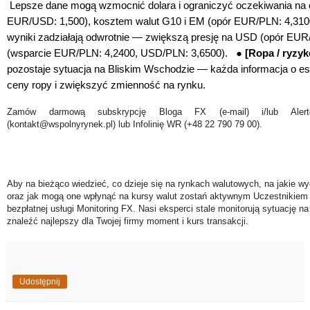
Lepsze dane mogą wzmocnić dolara i ograniczyć oczekiwania na o
EUR/USD: 1,500), kosztem walut G10 i EM (opór EUR/PLN: 4,310
wyniki zadziałają odwrotnie — zwiększą presję na USD (opór EUR/
(wsparcie EUR/PLN: 4,2400, USD/PLN: 3,6500). ●
[Ropa / ryzyk
pozostaje sytuacja na Bliskim Wschodzie — każda informacja o e
ceny ropy i zwiększyć zmienność na rynku.
Zamów darmową subskrypcję Bloga FX (e-mail) i/lub Ale
(kontakt@wspolnyrynek.pl) lub Infolinię WR (+48 22 790 79 00).
Aby na bieżąco wiedzieć, co dzieje się na rynkach walutowych, na jakie wy
oraz jak mogą one wpłynąć na kursy walut zostań aktywnym Uczestnikiem 
bezpłatnej usługi Monitoring FX. Nasi eksperci stale monitorują sytuację n
znaleźć najlepszy dla Twojej firmy moment i kurs transakcji.
Udostępnij