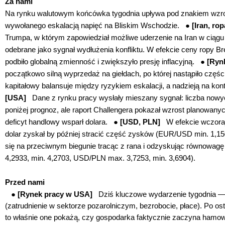
Za nami
Na rynku walutowym końcówka tygodnia upływa pod znakiem wzros
wywołanego eskalacją napięć na Bliskim Wschodzie. ●
[Iran, rop
Trumpa, w którym zapowiedział możliwe uderzenie na Iran w ciągu 
odebrane jako sygnał wydłużenia konfliktu. W efekcie ceny ropy Br
podbiło globalną zmienność i zwiększyło presję inflacyjną. ●
[Rynk
początkowo silną wyprzedaż na giełdach, po której nastąpiło czę
kapitałowy balansuje między ryzykiem eskalacji, a nadzieją na kont
[USA]
Dane z rynku pracy wysłały mieszany sygnał: liczba nowy
poniżej prognoz, ale raport Challengera pokazał wzrost planowan
deficyt handlowy wsparł dolara. ●
[USD, PLN]
W efekcie wczora
dolar zyskał by później stracić część zysków (EUR/USD min. 1,150
się na przeciwnym biegunie tracąc z rana i odzyskując równowag
4,2933, min. 4,2703, USD/PLN max. 3,7253, min. 3,6904).
Przed nami
●
[Rynek pracy w USA]
Dziś kluczowe wydarzenie tygodnia —
(zatrudnienie w sektorze pozarolniczym, bezrobocie, płace). Po o
to właśnie one pokażą, czy gospodarka faktycznie zaczyna ham