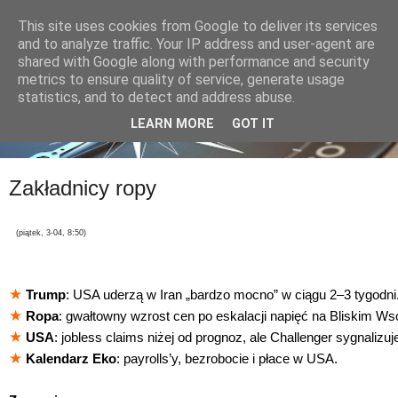
This site uses cookies from Google to deliver its services
and to analyze traffic. Your IP address and user-agent are
shared with Google along with performance and security
metrics to ensure quality of service, generate usage
statistics, and to detect and address abuse.
LEARN MORE
GOT IT
Zakładnicy ropy
(piątek, 3-04, 8:50)
★
Trump
: USA uderzą w Iran „bardzo mocno” w ciągu 2–3 tygodni
★
Ropa
: gwałtowny wzrost cen po eskalacji napięć na Bliskim Ws
★
USA
: jobless claims niżej od prognoz, ale Challenger sygnalizuj
★
Kalendarz Eko
: payrolls’y, bezrobocie i płace w USA.