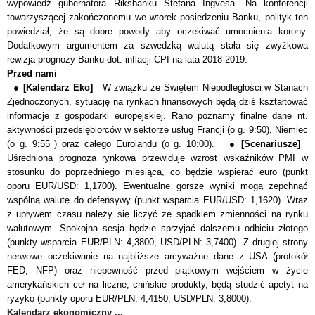
wypowiedź gubernatora Riksbanku Stefana Ingvesa. Na konferencji
towarzyszącej zakończonemu we wtorek posiedzeniu Banku, polityk ten
powiedział, że są dobre powody aby oczekiwać umocnienia korony.
Dodatkowym argumentem za szwedzką walutą stała się zwyżkowa
rewizja prognozy Banku dot. inflacji CPI na lata 2018-2019.
Przed nami
●
[Kalendarz Eko]
W związku ze Świętem Niepodległości w Stanach
Zjednoczonych, sytuację na rynkach finansowych będą dziś kształtować
informacje z gospodarki europejskiej. Rano poznamy finalne dane nt.
aktywności przedsiębiorców w sektorze usług Francji (
o g. 9:50
), Niemiec
(
o g. 9:55
) oraz całego Eurolandu (
o g. 10:00
).
●
[Scenariusze]
Uśredniona prognoza rynkowa przewiduje wzrost wskaźnik
ó
w PMI w
stosunku do poprzedniego miesiąca, co będzie wspierać euro (punkt
oporu EUR/USD: 1,1700). Ewentualne gorsze wyniki mogą zepchnąć
wsp
ó
lną walutę do defensywy (punkt wsparcia EUR/USD: 1,1620). Wraz
z upływem czasu należy się liczyć ze spadkiem zmienności na rynku
walutowym. Spokojna sesja będzie sprzyjać dalszemu odbiciu złotego
(punkty wsparcia EUR/PLN: 4,3800, USD/PLN: 3,7400). Z drugiej strony
nerwowe oczekiwanie na najbliższe arcyważne dane z USA (protok
ó
ł
FED, NFP) oraz niepewność przed piątkowym wejściem w życie
amerykańskich ceł na liczne, chińskie produkty, będą studzić apetyt na
ryzyko (punkty oporu EUR/PLN: 4,4150, USD/PLN: 3,8000).
Kalendarz ekonomiczny ...