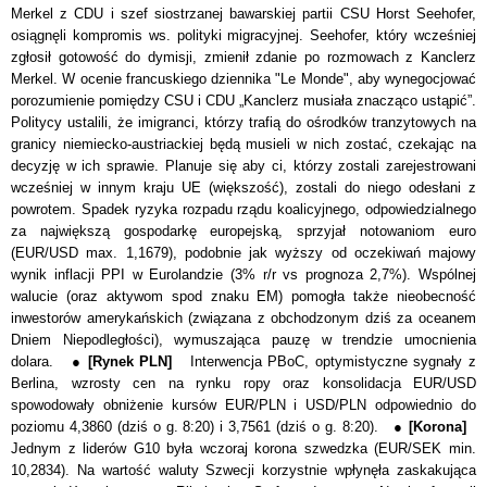
Merkel z CDU i szef siostrzanej bawarskiej partii CSU Horst Seehofer,
osiągnęli kompromis ws. polityki migracyjnej. Seehofer, kt
ó
ry wcześniej
zgłosił gotowość do dymisji, zmienił zdanie po rozmowach z Kanclerz
Merkel. W ocenie francuskiego dziennika "Le Monde", aby wynegocjować
porozumienie pomiędzy CSU i CDU „Kanclerz musiała znacząco ustąpić”.
Politycy ustalili, że imigranci, kt
ó
rzy trafią do ośrodk
ó
w tranzytowych na
granicy niemiecko-austriackiej będą musieli w nich zostać, czekając na
decyzję w ich sprawie. Planuje się aby ci, kt
ó
rzy zostali zarejestrowani
wcześniej w innym kraju UE (większość), zostali do niego odesłani z
powrotem. Spadek ryzyka rozpadu rządu koalicyjnego, odpowiedzialnego
za największą gospodarkę europejską, sprzyjał notowaniom euro
(EUR/USD max. 1,1679), podobnie jak wyższy od oczekiwań majowy
wynik inflacji PPI w Eurolandzie (3% r/r vs prognoza 2,7%). Wspólnej
walucie (oraz aktywom spod znaku EM) pomogła także nieobecność
inwestorów amerykańskich (związana z obchodzonym dziś za oceanem
Dniem Niepodległości), wymuszająca pauzę w trendzie umocnienia
dolara.
●
[Rynek PLN]
Interwencja PBoC, optymistyczne sygnały z
Berlina, wzrosty cen na rynku ropy oraz konsolidacja EUR/USD
spowodowały obniżenie kursów EUR/PLN i USD/PLN odpowiednio do
poziomu 4,3860 (dziś o g. 8:20) i 3,7561 (dziś o g. 8:20). ●
[Korona]
Jednym z liderów G10 była wczoraj korona szwedzka (EUR/SEK min.
10,2834). Na wartość waluty Szwecji korzystnie wpłynęła zaskakująca