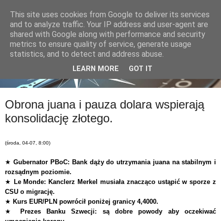
This site uses cookies from Google to deliver its services
and to analyze traffic. Your IP address and user-agent are
shared with Google along with performance and security
metrics to ensure quality of service, generate usage
statistics, and to detect and address abuse.
LEARN MORE
GOT IT
Obrona juana i pauza dolara wspierają
konsolidację złotego.
(środa, 04-07, 8:00)
★
Gubernator PBoC: Bank dąży do utrzymania juana na stabilnym i
rozsądnym poziomie.
★
Le Monde: Kanclerz Merkel musiała znacząco ustąpić w sporze z
CSU o migrację.
★
Kurs EUR/PLN powrócił poniżej granicy 4,4000.
★
Prezes Banku Szwecji: są dobre powody aby oczekiwać