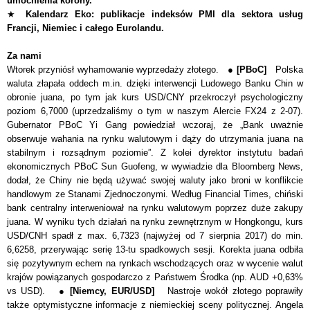
umocnienia korony.
★
Kalendarz Eko: publikacje indeksów PMI dla sektora usług
Francji, Niemiec i całego Eurolandu.
Za nami
Wtorek przyni
ó
sł wyhamowanie wyprzedaży złotego. ●
[PBoC]
Polska
waluta złapała oddech m.in. dzięki interwencji Ludowego Banku Chin w
obronie juana, po tym jak kurs USD/CNY przekroczył psychologiczny
poziom 6,7000 (uprzedzaliśmy o tym w naszym Alercie FX24 z 2-07).
Gubernator PBoC Yi Gang powiedział wczoraj, że „Bank uważnie
obserwuje wahania na rynku walutowym i dąży do utrzymania juana na
stabilnym i rozsądnym poziomie”.
Z kolei dyrektor instytutu badań
ekonomicznych PBoC Sun Guofeng, w wywiadzie dla Bloomberg News,
dodał, że Chiny nie będą używać swojej waluty jako broni w konflikcie
handlowym ze Stanami Zjednoczonymi.
Według Financial Times, chiński
bank centralny interweniował na rynku walutowym poprzez duże zakupy
juana. W wyniku tych działań na rynku zewnętrznym w Hongkongu, kurs
USD/CNH spadł z max.
6,7323
(najwyżej od 7 sierpnia 2017) do min.
6,6258, przerywając serię 13-tu spadkowych sesji.
Korekta
juana odbiła
się pozytywnym echem na rynkach wschodzących oraz w wycenie walut
krajów powiązanych gospodarczo z Państwem Środka (np. AUD +0,63%
vs USD).
●
[Niemcy, EUR/USD]
Nastroje wok
ó
ł złotego poprawiły
także optymistyczne informacje z niemieckiej sceny politycznej. Angela