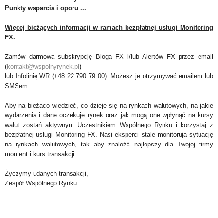
Punkty wsparcia i oporu ...
Więcej bieżących informacji w ramach bezpłatnej usługi Monitoring
FX.
Zamów darmową subskrypcję Bloga FX i/lub Alertów FX przez email
(
kontakt@wspolnyrynek.pl
)
lub Infolinię WR (+48 22 790 79 00). Możesz je otrzymywać emailem lub
SMSem.
Aby na bieżąco wiedzieć, co dzieje się na rynkach walutowych, na jakie
wydarzenia i dane oczekuje rynek oraz jak mogą one wpłynąć na kursy
walut zostań aktywnym Uczestnikiem Wspólnego Rynku i korzystaj z
bezpłatnej usługi Monitoring FX. Nasi eksperci stale monitorują sytuację
na rynkach walutowych, tak aby znaleźć najlepszy dla Twojej firmy
moment i kurs transakcji.
Życzymy udanych transakcji,
Zespół Wspólnego Rynku.