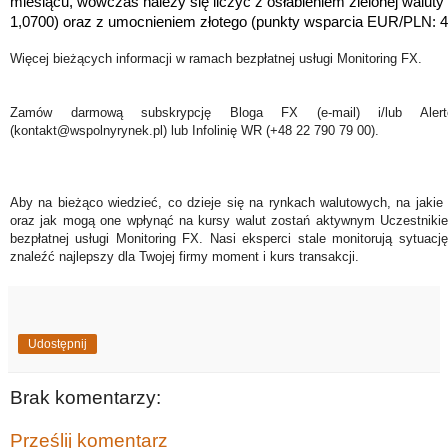
miesiącu, wówczas należy się liczyć z osłabieniem zielonej walu
1,0700) oraz z umocnieniem złotego (punkty wsparcia EUR/PLN: 
Więcej bieżących informacji w ramach bezpłatnej usługi Monitoring FX.
Zamów darmową subskrypcję Bloga FX (e-mail) i/lub Ale
(kontakt@wspolnyrynek.pl) lub Infolinię WR (+48 22 790 79 00).
Aby na bieżąco wiedzieć, co dzieje się na rynkach walutowych, na jakie
oraz jak mogą one wpłynąć na kursy walut zostań aktywnym Uczestniki
bezpłatnej usługi Monitoring FX. Nasi eksperci stale monitorują sytuac
znaleźć najlepszy dla Twojej firmy moment i kurs transakcji.
Udostępnij
Brak komentarzy:
Prześlij komentarz