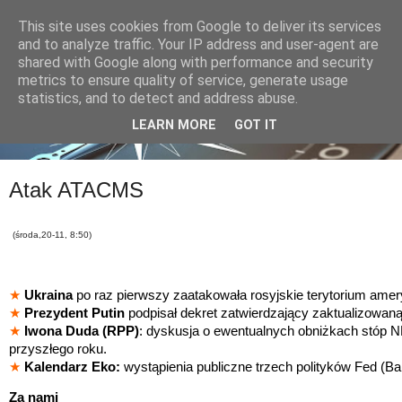
This site uses cookies from Google to deliver its services
and to analyze traffic. Your IP address and user-agent are
shared with Google along with performance and security
metrics to ensure quality of service, generate usage
statistics, and to detect and address abuse.
LEARN MORE
GOT IT
Atak ATACMS
(środa,20-11, 8:50)
★
Ukraina
po raz pierwszy zaatakowała rosyjskie terytorium ame
★
Prezydent Putin
podpisał dekret zatwierdzający zaktualizowaną
★
Iwona Duda (RPP)
: dyskusja o ewentualnych obniżkach stóp 
przyszłego roku.
★
Kalendarz Eko:
wystąpienia publiczne trzech polityków Fed (B
Za nami