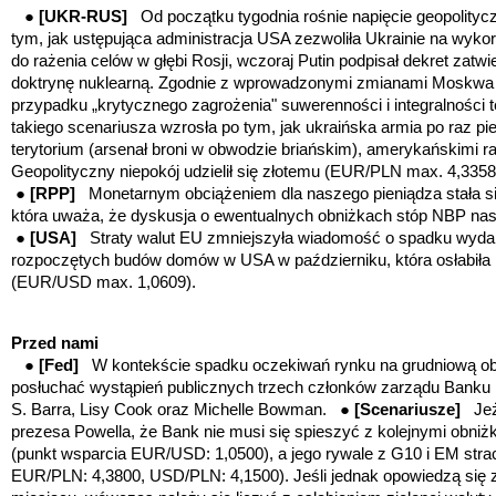
●
[UKR-RUS]
Od początku tygodnia rośnie napięcie geopolityc
tym, jak ustępująca administracja USA zezwoliła Ukrainie na wyko
do rażenia celów w głębi Rosji, wczoraj Putin podpisał dekret zatw
doktrynę nuklearną. Zgodnie z wprowadzonymi zmianami Moskwa 
przypadku „krytycznego zagrożenia" suwerenności i integralności te
takiego scenariusza wzrosła po tym, jak ukraińska armia po raz p
terytorium (arsenał broni w obwodzie briańskim), amerykańskimi 
Geopolityczny niepokój udzielił się złotemu (EUR/PLN max. 4,33
●
[RPP]
Monetarnym obciążeniem dla naszego pieniądza stała s
która uważa, że dyskusja o ewentualnych obniżkach stóp NBP nas
●
[USA]
Straty walut EU zmniejszyła wiadomość o spadku wyd
rozpoczętych budów domów w USA w październiku, która osłabiła 
(EUR/USD max. 1,0609).
Przed nami
●
[Fed]
W kontekście spadku oczekiwań rynku na grudniową obn
posłuchać wystąpień publicznych trzech członków zarządu Banku 
S. Barra, Lisy Cook oraz Michelle Bowman. ●
[Scenariusze]
Jeż
prezesa Powella, że Bank nie musi się spieszyć z kolejnymi obniżk
(punkt wsparcia EUR/USD: 1,0500), a jego rywale z G10 i EM stra
EUR/PLN: 4,3800, USD/PLN: 4,1500). Jeśli jednak opowiedzą się 