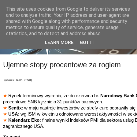
This site uses cookies from Google to deliver its services
and to analyze traffic. Your IP address and user-agent are
shared with Google along with performance and security
metrics to ensure quality of service, generate usage
statistics, and to detect and address abuse.
LEARN MORE
GOT IT
Ujemne stopy procentowe za rogiem
(wtorek, 6-05, 8:50)
★
Rynek terminowy wycenia, że do czerwca br.
Narodowy Bank S
procentowe SNB łącznie o 31 punktów bazowych.
★
Sentix
: w maju nastroje inwestorów ze strefy euro poprawiły się
★
USA
: wg ISM w kwietniu odnotowano wzrost aktywności w sekto
★
Kalendarz Eko:
finalne wyniki indeksów PMI dla sektora usług 
zagranicznego
USA.
Za nami