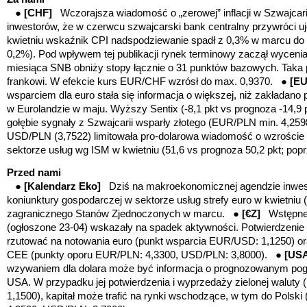
●
[CHF]
Wczorajsza wiadomość o „zerowej” inflacji w Szwajcar
inwestorów, że w czerwcu szwajcarski bank centralny przywróci 
kwietniu wskaźnik CPI nadspodziewanie spadł z 0,3% w marcu d
0,2%). Pod wpływem tej publikacji rynek terminowy zaczął wyceni
miesiąca SNB obniży stopy łącznie o 31 punktów bazowych. Taka 
frankowi. W efekcie kurs EUR/CHF wzrósł do max. 0,9370. ●
[E
wsparciem dla euro stała się informacja o większej, niż zakładano
w Eurolandzie w maju. Wyższy Sentix (-8,1 pkt vs prognoza -14,9 p
gołębie sygnały z Szwajcarii wsparły złotego (EUR/PLN min. 4,25
USD/PLN (3,7522) limitowała pro-dolarowa wiadomość o wzrości
sektorze usług wg ISM w kwietniu (51,6 vs prognoza 50,2 pkt; popr
Przed nami
●
[Kalendarz Eko]
Dziś na makroekonomicznej agendzie inwest
koniunktury gospodarczej w sektorze usług strefy euro w kwietniu (f
zagranicznego Stanów Zjednoczonych w marcu. ●
[€Z]
Wstępne
(ogłoszone 23-04) wskazały na spadek aktywności. Potwierdzenie 
rzutować na notowania euro (punkt wsparcia EUR/USD: 1,1250) or
CEE (punkty oporu EUR/PLN: 4,3300, USD/PLN: 3,8000). ●
[US
wzywaniem dla dolara może być informacja o prognozowanym pogł
USA. W przypadku jej potwierdzenia i wyprzedaży zielonej waluty
1,1500), kapitał może trafić na rynki wschodzące, w tym do Polski 