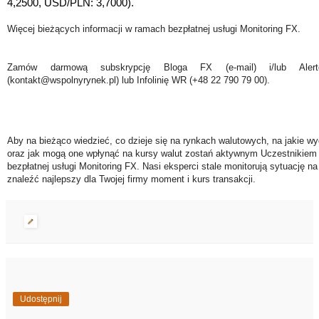
4,2500, USD/PLN: 3,7000).
Więcej bieżących informacji w ramach bezpłatnej usługi Monitoring FX.
Zamów darmową subskrypcję Bloga FX (e-mail) i/lub Ale
(kontakt@wspolnyrynek.pl) lub Infolinię WR (+48 22 790 79 00).
Aby na bieżąco wiedzieć, co dzieje się na rynkach walutowych, na jakie wy
oraz jak mogą one wpłynąć na kursy walut zostań aktywnym Uczestnikiem 
bezpłatnej usługi Monitoring FX. Nasi eksperci stale monitorują sytuację n
znaleźć najlepszy dla Twojej firmy moment i kurs transakcji.
Udostępnij