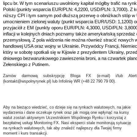
lipcu br.
W tym scenariuszu uwolniony kapitał mógłby trafić na ryn
Polski
(
punkty wsparcia EUR/PLN: 4,2200, USD/PLN: 3,7000). Z k
niższy CPI i tym samym pod dłuższą przerwę o obniżkach stóp w
umocnieniem
zielonej waluty (punkt wsparcia EUR/USD: 1,1200) or
przyjaciół z EM (punkty oporu EUR/PLN: 4,3000, USD/PLN: 3,80
inflacji w kolejnych dniach poznamy także amerykańską sprzedaż d
przemysłową. Z pola widzenia nie można również stracić nowych wi
handlowej USA oraz wojny w Ukrainie. Przywódcy Francji, Niemiec, W
który w sobotę spotkali się w Kijowie z prezydentem Ukrainy,
przed
dniowego bezwarunkowego zawieszenia broni, a na czwartek plano
Zełenskiego z Putinem.
Zamów darmową subskrypcję Bloga FX (e-mail) i/lub Ale
(kontakt@wspolnyrynek.pl) lub Infolinię WR (+48 22 790 79 00).
Aby na bieżąco wiedzieć, co dzieje się na rynkach walutowych, na jakie
wydarzenia i dane oczekuje rynek oraz jak mogą one wpłynąć na kursy
walut zostań aktywnym Uczestnikiem Wspólnego Rynku i korzystaj z
bezpłatnej usługi Monitoring FX. Nasi eksperci stale monitorują sytuację
na rynkach walutowych, tak aby znaleźć najlepszy dla Twojej firmy
moment i kurs transakcji.