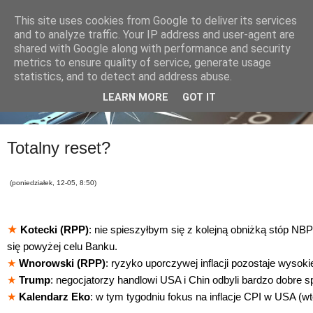
This site uses cookies from Google to deliver its services
and to analyze traffic. Your IP address and user-agent are
shared with Google along with performance and security
metrics to ensure quality of service, generate usage
statistics, and to detect and address abuse.
LEARN MORE
GOT IT
Totalny reset?
(poniedziałek, 12-05, 8:50)
★
Kotecki (RPP)
: nie spieszyłbym się z kolejną obniżką stóp NBP
się powyżej celu Banku.
★
Wnorowski (RPP)
: ryzyko uporczywej inflacji pozostaje wysoki
★
Trump
: negocjatorzy handlowi USA i Chin odbyli bardzo dobre s
★
Kalendarz Eko
: w tym tygodniu fokus na inflacje CPI w USA (wt