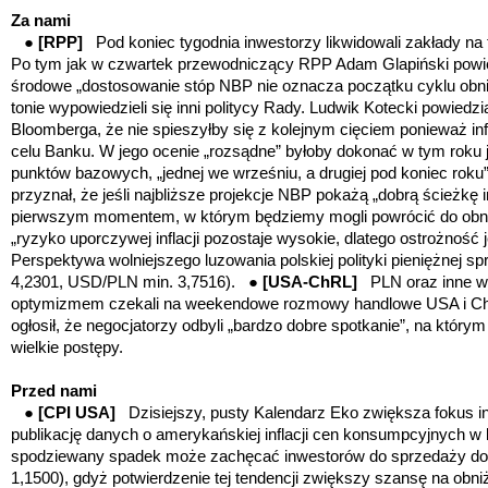
Za nami
●
[RPP]
Pod koniec tygodnia
inwestorzy likwidowali zakłady na
Po tym jak w czwartek przewodniczący RPP Adam
Glapiński powi
środowe
„
dostosowanie stóp NBP nie oznacza początku cyklu obn
tonie wypowiedzieli się inni politycy Rady. Ludwik Kotecki powiedzi
Bloomberga, że nie spieszyłby się z kolejnym cięciem ponieważ inf
celu Banku. W jego ocenie „rozsądne” byłoby dokonać w tym roku
punktów bazowych, „jednej we wrześniu, a drugiej pod koniec roku
przyznał, że jeśli najbliższe projekcje NBP
pokażą „dobrą ścieżkę inf
pierwszym momentem, w którym będziemy mogli powrócić do obni
„ryzyko uporczywej inflacji pozostaje wysokie, dlatego ostrożność 
Perspektywa wolniejszego luzowania polskiej polityki pieniężnej s
4,2301, USD/PLN min. 3,7516). ●
[USA-ChRL]
PLN oraz inne 
optymizmem czekali na weekendowe rozmowy handlowe USA i Chi
ogłosił, że negocjatorzy odbyli „bardzo dobre spotkanie”, na którym o
wielkie postępy.
Przed nami
●
[CPI USA]
Dzisiejszy, pusty Kalendarz Eko zwiększa fokus i
publikację danych o amerykańskiej inflacji cen konsumpcyjnych w k
spodziewany spadek może zachęcać inwestorów do sprzedaży do
1,1500), gdyż potwierdzenie tej tendencji zwiększy szansę na obn