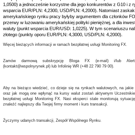
1,0500) a jednocześnie korzystne dla jego konkurentów z G10 i 
wsparcia EUR/PLN: 4,2300, USD/PLN: 4,2000).
Natomiast zaskak
amerykańskiego rynku pracy byłyby argumentem dla członków FO
przerwy w luzowaniu amerykańskiej polityki pieniężnej, a dla inwe
waluty
(punkt wsparcia EUR/USD: 1,0225)
. W tym scenariuszu nal
złotego
(punkty oporu EUR/PLN: 4,3000, USD/PLN: 4,2000)
.
Więcej bieżących informacji w ramach bezpłatnej usługi Monitoring FX.
Zamów darmową subskrypcję Bloga FX (e-mail) i/lub Ale
(kontakt@wspolnyrynek.pl) lub Infolinię WR (+48 22 790 79 00).
Aby na bieżąco wiedzieć, co dzieje się na rynkach walutowych, na jakie
oraz jak mogą one wpłynąć na kursy walut zostań aktywnym Uczestniki
bezpłatnej usługi Monitoring FX. Nasi eksperci stale monitorują sytuac
znaleźć najlepszy dla Twojej firmy moment i kurs transakcji.
Życzymy udanych transakcji, Zespół Wspólnego Rynku.