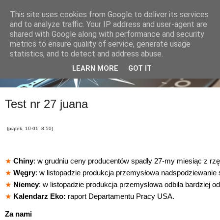
This site uses cookies from Google to deliver its services
and to analyze traffic. Your IP address and user-agent are
shared with Google along with performance and security
metrics to ensure quality of service, generate usage
statistics, and to detect and address abuse.
LEARN MORE
GOT IT
Test nr 27 juana
(piątek, 10-01, 8:50)
★
Chiny
: w grudniu ceny producentów spadły 27-my miesiąc z rzę
★
Węgry
: w listopadzie produkcja przemysłowa nadspodziewanie 
★
Niemcy
: w listopadzie produkcja przemysłowa odbiła bardziej o
★
Kalendarz Eko:
raport Departamentu Pracy USA.
Za nami