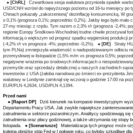
●
[ChRL]
Czwartkowa sesja walutowa przyniosła spadek wartoś
USD/CNH wzrósł do najwyższego poziomu od 16-tu miesięcy po tym
Chinach pokazały „zakorzenioną” dezinflację konsumencką. W gru
o 0,1% (prognoza 0,1%; poprzednio: 0,2%). Jakby tego było mało 
27-my miesiąc z rzędu. Tym razem o 2,3% r/r (prognoza -2,4%; p
regionie Europy Środkowo-Wschodniej trudne chwile przeżywał forin
informacją o większym od prognoz spadku węgierskiej produkcji p
(-4,2% r/r vs prognoza -4%; poprzednio -0,2%). ●
[DE]
Straty HU
tym PLNa) zmniejszyła wiadomość o nadspodziewanym odbiciu nie
przemysłowej w listopadzie (1,5% m/m vs prognoza 0,5%; poprzedni
negatywne wrażenia po środowych informacjach o niespodziewa
przemyśle oraz sprzedaży detalicznej u naszych zachodnich sąs
inwestorów z USA (żałoba narodowa po śmierci ex-prezydenta Jim
walutowy w Londynie zamknął się wczoraj o godzinie 17:00 na p
EUR/PLN 4,2634, USD/PLN 4,1394.
Przed nami
●
[Raport DP]
Dziś kierunek na kompasie inwestycyjnym wyz
Departamentu Pracy USA. Jak zwykle największe zainteresowanie 
zatrudnienia w sektorze pozarolniczym. Analitycy spodziewają się
zatrudnienia oraz płacy godzinowej, a także utrzymania się stopy 
listopada. ●
[Scenariusze]
Materializacja tych prognoz może oż
kolejną obniżkę stóp Fed w I połowie roku, co byłoby szkodliwe dl