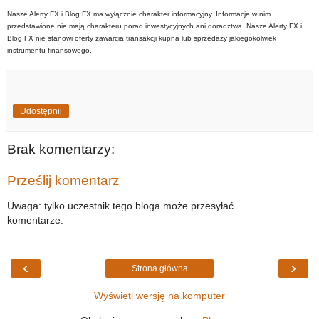
Nasze Alerty FX i Blog FX ma wyłącznie charakter informacyjny. Informacje w nim
przedstawione nie mają charakteru porad inwestycyjnych ani doradztwa. Nasze Alerty FX i
Blog FX nie stanowi oferty zawarcia transakcji kupna lub sprzedaży jakiegokolwiek
instrumentu finansowego.
Udostępnij
Brak komentarzy:
Prześlij komentarz
Uwaga: tylko uczestnik tego bloga może przesyłać
komentarze.
‹
›
Strona główna
Wyświetl wersję na komputer