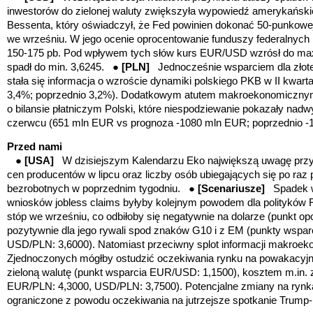
inwestorów do zielonej waluty zwiększyła wypowiedź amerykański
Bessenta, który oświadczył, że Fed powinien dokonać 50-punkowe
we wrześniu. W jego ocenie oprocentowanie funduszy federalnych
150-175 pb. Pod wpływem tych słów kurs EUR/USD wzrósł do ma
spadł do min. 3,6245. ●
[PLN]
Jednocześnie wsparciem dla złot
stała się informacja o wzroście dynamiki polskiego PKB w II kwarta
3,4%; poprzednio 3,2%). Dodatkowym atutem makroekonomicznym
o bilansie płatniczym Polski,
które niespodziewanie pokazały nad
czerwcu (651 mln EUR vs prognoza -1080 mln EUR; poprzednio -
Przed nami
●
[USA]
W dzisiejszym Kalendarzu Eko największą uwagę przyci
cen producentów w lipcu oraz liczby osób ubiegających się po raz 
bezrobotnych w poprzednim tygodniu. ●
[Scenariusze]
Spadek 
wniosków jobless claims byłyby kolejnym powodem dla polityków 
stóp we wrześniu, co odbiłoby się negatywnie na dolarze (punkt 
pozytywnie dla jego rywali spod znaków G10 i z EM (punkty wspa
USD/PLN: 3,6000). Natomiast przeciwny splot informacji makroe
Zjednoczonych mógłby ostudzić oczekiwania rynku na powakacyjne
zieloną walutę
(punkt wsparcia EUR/USD: 1,1500)
, kosztem m.in. 
EUR/PLN: 4,3000, USD/PLN: 3,7500).
Potencjalne zmiany na ryn
ograniczone z powodu oczekiwania na jutrzejsze spotkanie Trump-