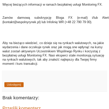
Więcej bieżących informacji w ramach bezpłatnej usługi Monitoring FX.
Zamów darmową subskrypcję Bloga FX (e-mail) i/lub Ale
(kontakt@wspolnyrynek.pl) lub Infolinię WR (+48 22 790 79 00).
Aby na bieżąco wiedzieć, co dzieje się na rynkach walutowych, na jakie
wydarzenia i dane oczekuje rynek oraz jak mogą one wpłynąć na kursy
walut zostań aktywnym Uczestnikiem Wspólnego Rynku i korzystaj z
bezpłatnej usługi Monitoring FX. Nasi eksperci stale monitorują sytuację
na rynkach walutowych, tak aby znaleźć najlepszy dla Twojej firmy
moment i kurs transakcji.
Udostępnij
Brak komentarzy:
Prześlij komentarz