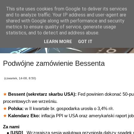
This site uses cookies from Google to deliver its services
and to analyze traffic. Your IP address and user-agent are
shared with Google along with performance and security
metrics to ensure quality of service, generate usage
statistics, and to detect and address abuse.
LEARN MORE
GOT IT
Podwójne zamówienie Bessenta
(czwartek, 14-08, 8:50)
★
Bessent (sekretarz skarbu USA):
Fed powinien dokonać 50-pu
procentowych we wrześniu.
★
Polska:
w II kwartale br. gospodarka urosła o 3,4% r/r.
★
Kalendarz Eko:
inflacja PPI w USA oraz amerykański raport job
Za nami
●
[USD]
Wczorajsza sesja walutowa przyniosła dalszy spadek 