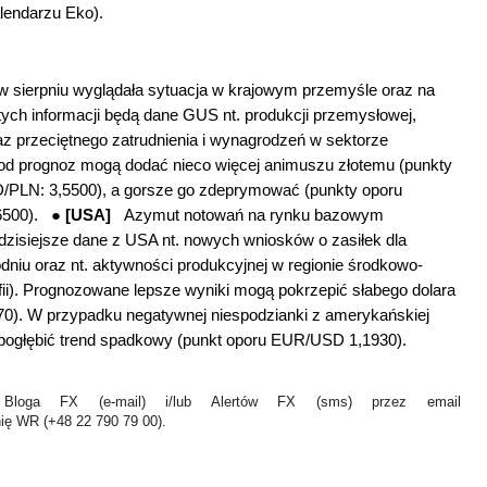
lendarzu Eko).
 w sierpniu wyglądała sytuacja w krajowym przemyśle oraz na
ych informacji będą dane GUS nt. produkcji przemysłowej,
raz przeciętnego zatrudnienia i wynagrodzeń w sektorze
 od prognoz mogą dodać nieco więcej animuszu złotemu (
punkty
/PLN: 3,5500)
, a gorsze go zdeprymować (
punkty oporu
,6500).
●
[USA]
Azymut notowań na rynku bazowym
siejsze dane z USA nt. nowych wniosków o zasiłek dla
niu oraz nt. aktywności produkcyjnej w regionie środkowo-
lfii). Prognozowane lepsze wyniki mogą pokrzepić słabego dolara
0). W przypadku negatywnej niespodzianki z amerykańskiej
 pogłębić trend spadkowy
(punkt oporu EUR/USD 1,1930)
.
Bloga FX (e-mail) i/lub Alertów FX (sms) przez email
nię WR (+48 22 790 79 00).