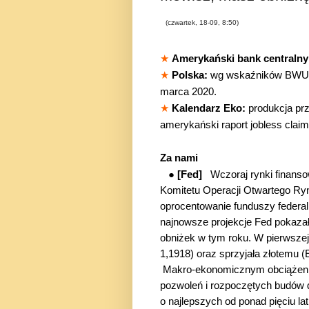
(czwartek, 18-09, 8:50)
★
Amerykański bank centraln
★
Polska:
wg wskaźników BWUK
marca 2020.
★
Kalendarz Eko:
produkcja prz
amerykański raport
jobless claim
Za nami
● [Fed]
Wczoraj rynki finans
Komitetu Operacji Otwartego Ry
oprocentowanie funduszy federal
najnowsze projekcje Fed pokaza
obniżek w tym roku. W pierwsze
1,1918) oraz sprzyjała złotemu
Makro-ekonomicznym obciążeniem
pozwoleń i rozpoczętych budów 
o najlepszych od ponad pięciu l