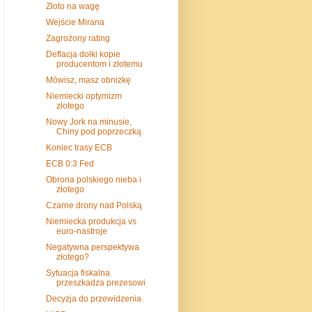
Złoto na wagę
Wejście Mirana
Zagrożony rating
Deflacja dołki kopie
producentom i złotemu
Mówisz, masz obniżkę
Niemiecki optymizm
złotego
Nowy Jork na minusie,
Chiny pod poprzeczką
Koniec trasy ECB
ECB 0:3 Fed
Obrona polskiego nieba i
złotego
Czarne drony nad Polską
Niemiecka produkcja vs
euro-nastroje
Negatywna perspektywa
złotego?
Sytuacja fiskalna
przeszkadza prezesowi
Decyzja do przewidzenia