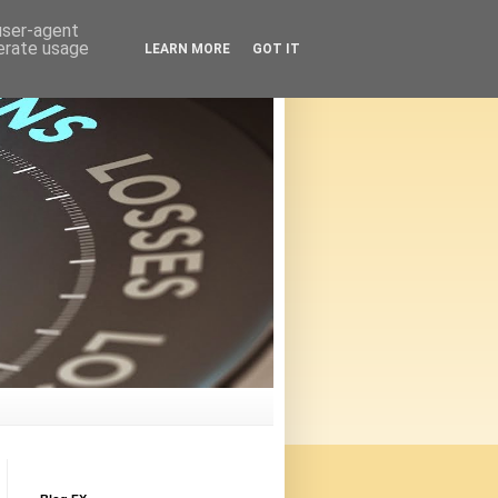
 user-agent
nerate usage
LEARN MORE
GOT IT