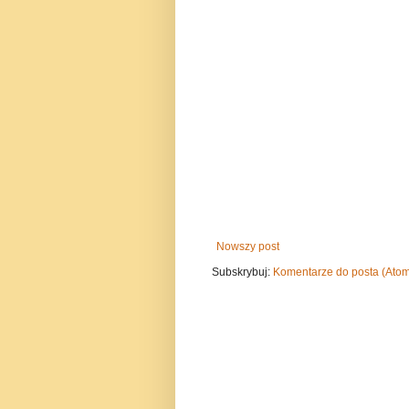
Nowszy post
Subskrybuj:
Komentarze do posta (Ato