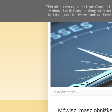
This site uses cookies from Google to 
are shared with Google along with per
statistics, and to detect and address
wspolnyrynek.pl
Mówisz, masz obniżk