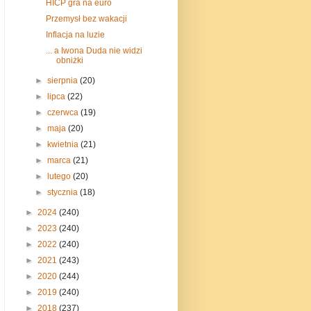
HICP gra na euro
Przemysł bez wakacji
Inflacja na luzie
... a Iwona Duda nie widzi
obniżki
►
sierpnia
(20)
►
lipca
(22)
►
czerwca
(19)
►
maja
(20)
►
kwietnia
(21)
►
marca
(21)
►
lutego
(20)
►
stycznia
(18)
►
2024
(240)
►
2023
(240)
►
2022
(240)
►
2021
(243)
►
2020
(244)
►
2019
(240)
►
2018
(237)