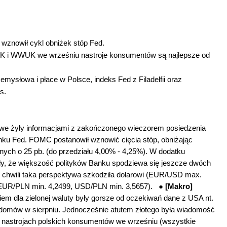
y
wznowił cykl obniżek stóp Fed.
 i WWUK we wrześniu nastroje konsumentów są najlepsze od
emysłowa i płace w Polsce, indeks Fed z Filadelfii oraz
s.
owe żyły informacjami z zakończonego wieczorem posiedzenia
nku Fed. FOMC postanowił wznowić cięcia stóp, obniżając
nych o 25 pb. (do przedziału 4,00% - 4,25%). W dodatku
ły, że większość polityków Banku spodziewa się jeszcze dwóch
j chwili taka perspektywa szkodziła dolarowi (EUR/USD max.
 (EUR/PLN min. 4,2499, USD/PLN min. 3,5657). ●
[Makro]
 dla zielonej waluty były gorsze od oczekiwań dane z USA nt.
domów w sierpniu. Jednocześnie atutem złotego była wiadomość
at nastrojach polskich konsumentów we wrześniu (wszystkie