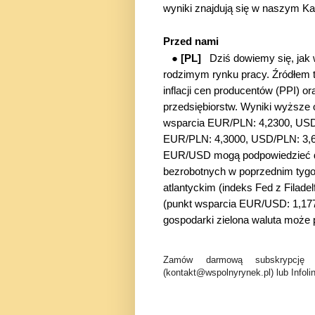
wyniki znajdują się w naszym Ka
Przed nami
●
[PL]
Dziś dowiemy się, jak
rodzimym rynku pracy. Źródłem t
inflacji cen producentów (PPI) o
przedsiębiorstw. Wyniki wyższe
wsparcia EUR/PLN: 4,2300, USD
EUR/PLN: 4,3000, USD/PLN: 3
EUR/USD mogą podpowiedzieć dzi
bezrobotnych w poprzednim tygod
atlantyckim (indeks Fed z Filade
(punkt wsparcia EUR/USD: 1,177
gospodarki zielona waluta może
Zamów darmową subskrypcję 
(kontakt@wspolnyrynek.pl) lub Infoli