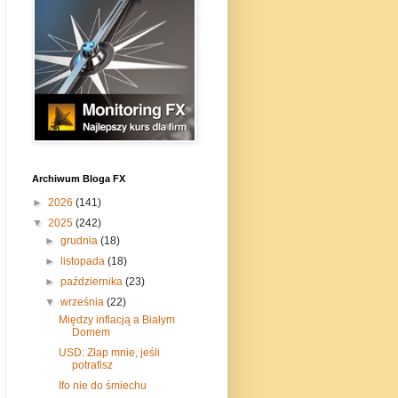
Archiwum Bloga FX
►
2026
(141)
▼
2025
(242)
►
grudnia
(18)
►
listopada
(18)
►
października
(23)
▼
września
(22)
Między inflacją a Białym
Domem
USD: Złap mnie, jeśli
potrafisz
Ifo nie do śmiechu