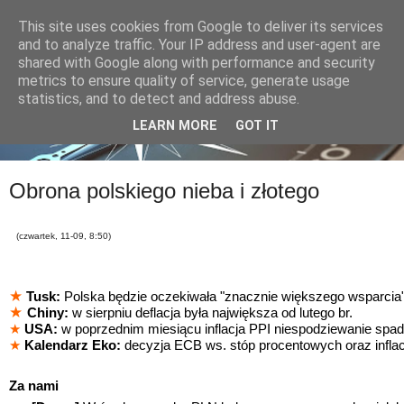
This site uses cookies from Google to deliver its services
and to analyze traffic. Your IP address and user-agent are
shared with Google along with performance and security
metrics to ensure quality of service, generate usage
statistics, and to detect and address abuse.
LEARN MORE
GOT IT
Obrona polskiego nieba i złotego
(czwartek, 11-09, 8:50)
★
Tusk:
Polska będzie oczekiwała "znacznie większego wsparcia"
★
Chiny:
w sierpniu deflacja była największa od lutego br.
★
USA:
w poprzednim miesiącu inflacja PPI niespodziewanie spad
★
Kalendarz Eko:
decyzja ECB ws. stóp procentowych oraz infla
Za nami