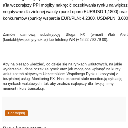
a'la wczorajszy PPI mógłby n
a
kręcić oczekiwania rynku na większe
negatywne dla zielonej waluty (punkt oporu EUR/USD 1,1800) oraz
konkurentów (punkty wsparcia EUR/PLN: 4,2300, USD/PLN: 3,600
Zamów darmową subskrypcję Bloga FX (e-mail) i/lub Ale
(kontakt@wspolnyrynek.pl) lub Infolinię WR (+48 22 790 79 00).
Aby na bieżąco wiedzieć, co dzieje się na rynkach walutowych, na jakie
wydarzenia i dane oczekuje rynek oraz jak mogą one wpłynąć na kursy
walut zostań aktywnym Uczestnikiem Wspólnego Rynku i korzystaj z
bezpłatnej usługi Monitoring FX. Nasi eksperci stale monitorują sytuację
na rynkach walutowych, tak aby znaleźć najlepszy dla Twojej firmy
moment i kurs transakcji.
Udostępnij