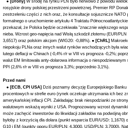
●
[Drony]
W środę na rynku PLN było nerwowo z powodu wielok
rosyjskie drony polskiej przestrzeni powietrznej. Premier RP Dona
zestrzeleniu części z nich oraz, że konsultacje sojusznicze NATO
formalnego o uruchomienie artykułu 4 Traktatu Północnoatlantyckieg
przekazał, że Polska będzie oczekiwała "znacznie większego wspa
nieba. Wzrost geo-napięcia nad Wisłą szkodził złotemu (EUR/PL
3,6517) oraz polskim akcjom (WIG20: -0,88%). ●
[ChRL]
Makroek
niepokoju PLNa oraz innych walut rynków wschodzących była wia
lutego deflacji w Chinach (-0,4% r/r w VIII vs prognoza -0,2%; pop
walut EM limitowała anty-dolarowa informacja o niespodziewanym s
PPI (2,6% r/r w VIII vs prognoza 3,3%; poprzednio 3,1%).
Przed nami
●
[ECB, CPI USA]
Dziś poznamy decyzję Europejskiego Banku 
procentowych w strefie euro (rynek oczekuje utrzymania ich bez z
amerykańskiej inflacji CPI. Zakładając brak niespodzianki ze stro
walutowym wskażą wyniki
z
USA. Prognozowany
wzrost dynamik
może zachęcić inwestorów do likwidacji zakładów na podwójną ob
byłoby z korzyścią dla dolara
(punkt wsparcia EUR/USD: 1,1670) or
G10 i EM (
punkty oporu EUR/PLN: 4,3000, USD/PLN: 3,7000)
. Na