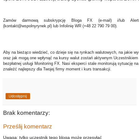
Zamów darmową subskrypcję Bloga FX (e-mail) i/lub Ale
(kontakt@wspolnyrynek.pl) lub Infolinię WR (+48 22 790 79 00).
Aby na bieżąco wiedzieć, co dzieje się na rynkach walutowych, na jakie wy
oraz jak mogą one wpłynąć na kursy walut zostań aktywnym Uczestnikiem 
bezpłatnej usługi Monitoring FX. Nasi eksperci stale monitorują sytuację n
znaleźć najlepszy dla Twojej firmy moment i kurs transakcji.
Udostępnij
Brak komentarzy:
Prześlij komentarz
Uwaga: tylko uczestnik tego bloga może przesyłać