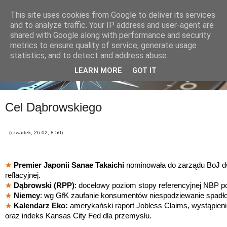
This site uses cookies from Google to deliver its services
and to analyze traffic. Your IP address and user-agent are
shared with Google along with performance and security
metrics to ensure quality of service, generate usage
statistics, and to detect and address abuse.
LEARN MORE
GOT IT
Cel Dąbrowskiego
(czwartek, 26-02, 8:50)
★
Premier Japonii Sanae Takaichi
nominowała do zarządu BoJ dw
reflacyjnej.
★
Dąbrowski (RPP)
: docelowy poziom stopy referencyjnej NBP p
★
Niemcy
: wg GfK zaufanie konsumentów niespodziewanie spadło
★
Kalendarz Eko:
amerykański raport Jobless Claims, wystąpien
oraz indeks Kansas City Fed dla przemysłu.