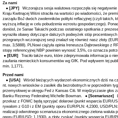
Za nami
●
[JPY]
Wczorajsza sesja walutowa rozpoczęła się negatywnie d
Kraju Kwitnącej Wiśni straciła na wartości po wiadomości, że prem
zarządu BoJ dwóch zwolenników polityki reflacyjnej (czyli takich, k
wyższą inflację w celu pobudzenia wzrostu gospodarczego). Ponadt
doniósł, że Sanae Takaichi podczas ostatniego spotkania z prez
wyraziła obawy dotyczące dalszych podwyżek stóp procentowyc
przegranych wczorajszej sesji znalazł się również nasz złoty (
max. 3,5888). PLNowi ciążyła opinia Ireneusza Dąbrowskiego z R
stopy referencyjnej NBP powinien wynosić 3,5%, co oznacza potr
●
[EUR]
Traciło także euro, które zdeprymowała informacja o 
zaufania niemieckich konsumentów wg GfK. Pod wpływem tej publ
min. 1,1771.
Przed nami
●
[USA]
Wśród bieżących wydarzeń ekonomicznych dziś na cz
nt. nowych wniosków o zasiłek dla bezrobotnych w poprzednim tyg
przemysłowej w okręgu Fed z Kansas Citi. W międzyczasie głos za
Banku Rezerwy Federalnej Michelle Bowman. ●
[Scenariusze]
przekaz z FOMC będą sprzyjać dolarowi (punkt wsparcia EUR/USD
rywalom z G10 i z EM (punkty oporu EUR/PLN: 4,2300, USD/PLN:
realizacji odwrotnego scenariusza ekonomicznego zielona waluta p
oporu EUR/USD: 1,1930), a złoty zyskać (punkty wsparcia EUR/