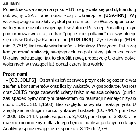
Za nami
Poniedziałkowa sesja na rynku PLN rozgrywała się pod dyktando g
dot. wojny USA z Iranem oraz Rosji z Ukrainą. ●
[USA-IRN]
W pi
wczorajszego dnia złoty zyskał po informacji, że Waszyngton oraz 
wstrzymanie działań wojennych w Zatoce Perskiej. Ponadto prezy
poinformował wczoraj, że Iran "poprosił o spotkanie" i że wysoki
się dziś w Doha (w Katarze). ●
[RUS-UKR]
Zyski złotego (EUR
min. 3,7515) limitowały wiadomości z Moskwy. Prezydent Putin zap
kontynuować realizację swojego celu na polu bitwy, jakim jest całk
Ukrainy, odrzucając, jak to określił, nową propozycję Ukrainy doty
wojennych w trwającej już ponad cztery lata wojnie.
Przed nami
●
[CB, JOLTS
]
Ostatni dzień czerwca przyniesie
ogłoszenie wa
zaufania konsumentów oraz liczby wakatów w gospodarce. Wzrost
oraz JOLTS mogą zapewnić udany finisz miesiąca dolarowi (punk
zaś spadek byłby dobrym pretekstem do realizacji niemałych zyskó
oporu EUR/USD: 1,1500).
Bez względu na wyniki i reakcje rynku 
znajdą się na drugim końcu rynkowej huśtawki (EUR/PLN punkt wsp
4,3000; USD/PLN punkt wsparcia: 3,7000, punkt oporu: 3,8000). 
makroekonomicznym dla złotego
będzie publikacja danych o krajow
Analitycy spodziewają się jej spadku z 3,1% do 2,7%.