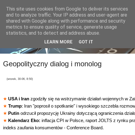
This site uses cookies from Google to deliver its services
and to analyze traffic. Your IP address and user-agent are
shared with Google along with performance and security
metrics to ensure quality of service, generate usage
statistics, and to detect and address abuse.
LEARN MORE
GOT IT
Geopolityczny dialog i monolog
(wtorek
, 30-06, 8:50)
★
USA i Iran
zgodziły się na wstrzymanie działań wojennych w Zat
★
Trump
: Iran "poprosił o spotkanie" i wysokiego szczebla rozmo
★
Putin
odrzucił propozycję Ukrainy dotyczącą ograniczenia dział
★
Kalendarz Eko:
inflacja CPI w Polsce, raport JOLTS z rynku p
indeks zaufania konsumentów - Conference Board.