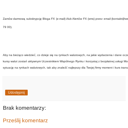
Zamów darmową subskrypcję Bloga FX (e-mail) i/lub Alertów FX (sms) przez email (kontakt@wsp
79 00).
Aby na bieżąco wiedzieć, co dzieje się na rynkach walutowych, na jakie wydarzenia i dane oc
kursy walut zostań aktywnym Uczestnikiem Wspólnego Rynku i korzystaj z bezpłatnej usługi Moni
sytuację na rynkach walutowych, tak aby znaleźć najlepszy dla Twojej firmy moment i kurs transa
Udostępnij
Brak komentarzy:
Prześlij komentarz