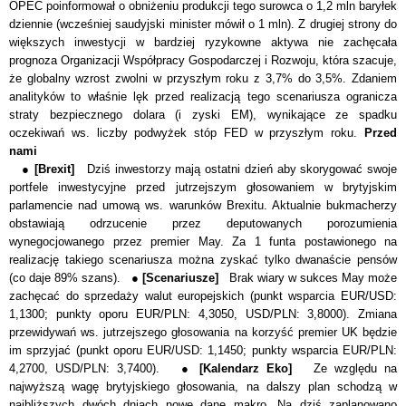
OPEC poinformował o obniżeniu produkcji tego surowca o 1,2 mln baryłek
dziennie (wcześniej saudyjski minister mówił o 1 mln). Z drugiej strony do
większych inwestycji w bardziej ryzykowne aktywa nie zachęcała
prognoza Organizacji Współpracy Gospodarczej i Rozwoju, która szacuje,
że globalny wzrost zwolni w przyszłym roku z 3,7% do 3,5%. Zdaniem
analityków to właśnie lęk przed realizacją tego scenariusza ogranicza
straty bezpiecznego dolara (i zyski EM), wynikające ze spadku
oczekiwań ws. liczby podwyżek stóp FED w przyszłym roku.
Przed
nami
●
[Brexit]
Dziś inwestorzy mają ostatni dzień aby skorygować swoje
portfele inwestycyjne przed jutrzejszym głosowaniem w brytyjskim
parlamencie nad umową ws. warunków Brexitu. Aktualnie bukmacherzy
obstawiają odrzucenie przez deputowanych porozumienia
wynegocjowanego przez premier May. Za 1 funta postawionego na
realizację takiego scenariusza można zyskać tylko dwanaście pensów
(co daje 89% szans). ●
[Scenariusze]
Brak wiary w sukces May może
zachęcać do sprzedaży walut europejskich (punkt wsparcia EUR/USD:
1,1300; punkty oporu EUR/PLN: 4,3050, USD/PLN: 3,8000). Zmiana
przewidywań ws. jutrzejszego głosowania na korzyść premier UK będzie
im sprzyjać (punkt oporu EUR/USD: 1,1450; punkty wsparcia EUR/PLN:
4,2700, USD/PLN: 3,7400). ●
[Kalendarz Eko]
Ze względu na
najwyższą wagę brytyjskiego głosowania, na dalszy plan schodzą w
najbliższych dwóch dniach nowe dane makro. Na dziś zaplanowano