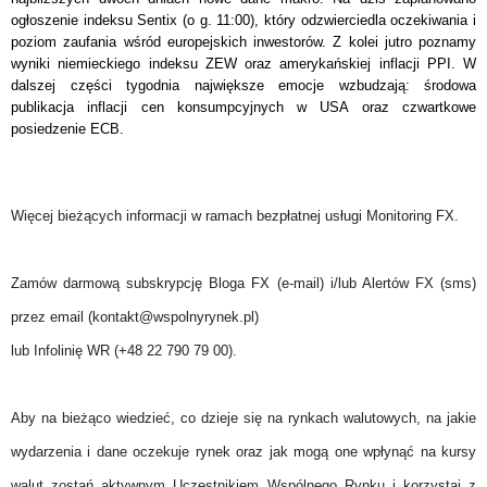
ogłoszenie indeksu Sentix (o g. 11:00), który odzwierciedla oczekiwania i
poziom zaufania wśród europejskich inwestorów. Z kolei jutro poznamy
wyniki niemieckiego indeksu ZEW oraz amerykańskiej inflacji PPI. W
dalszej części tygodnia największe emocje wzbudzają: środowa
publikacja inflacji cen konsumpcyjnych w USA oraz czwartkowe
posiedzenie ECB.
Więcej bieżących informacji w ramach bezpłatnej usługi Monitoring FX.
Zamów darmową subskrypcję Bloga FX (e-mail) i/lub Alertów FX (sms)
przez email (kontakt@wspolnyrynek.pl)
lub Infolinię WR (+48 22 790 79 00).
Aby na bieżąco wiedzieć, co dzieje się na rynkach walutowych, na jakie
wydarzenia i dane oczekuje rynek oraz jak mogą one wpłynąć na kursy
walut zostań aktywnym Uczestnikiem Wspólnego Rynku i korzystaj z