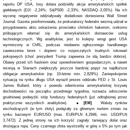
raportu DP USA, losy dolara podzieliły akcje amerykańskich spółek
giełdowych (DJI: -2,24%; S&P500: -2,33%; NASDAQ:-3,05%). Na ich
wycenę negatywnie oddziaływały dodatkowo doniesienia Wall Street
Journal. Gazeta poinformowała, że prokuratorzy federalni wezmą udział w
przygotowaniu aktu oskarżenia przeciwko chińskim hakerom, rzekomo
próbującym włamać się do amerykańskich dostawców usług
technologicznych. Wg analityków, jest to kolejny wrogi gest USA
wymierzony w ChRL, podczas niedawno ogłoszonego handlowego
zawieszenia broni i dopiero co rozpoczętych trudnych rokowań
pokojowych (choć prezydent Trump zapewnia że idą bardzo dobrze).
Obawy przed ich fiaskiem oraz spowolnieniem gospodarczym, a nawet
recesją w Stanach zwiększyły jeszcze bardziej popyt na najdłuższe
obligacje amerykańskie (np. 10-letnie min. 2,829%). Zaniepokojenie
sytuacją na rynku długu USA wyraził prezes oddziału FED z St. Louis
James Bullard, który z powodu odwrócenia amerykańskiej krzywej
dochodowości na początku przedniego tygodnia, rozważa odroczenie
grudniowej podwyżki stóp funduszy federalnych (już odtrąbionej przez
praktycznie wszystkich analityków). ●
[EM]
Waluty rynków
wschodzących (w tym złoty) podążały za gł
ó
wnym nurtem zmian na
rynku bazowym EUR/USD (max. EUR/PLN 4,2946, min. USD/PLN
3,7472). Z jednej strony na ich korzyść zagrały: taniejący dolar oraz
drożejąca ropa. Ceny czarnego złota wystrzeliły w górę o 5% po tym jak