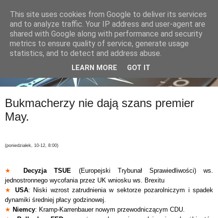
This site uses cookies from Google to deliver its services
and to analyze traffic. Your IP address and user-agent are
shared with Google along with performance and security
metrics to ensure quality of service, generate usage
statistics, and to detect and address abuse.
LEARN MORE
GOT IT
Bukmacherzy nie dają szans premier
May.
(poniedziałek, 10-12, 8:00)
★
Decyzja TSUE
(Europejski Trybunał Sprawiedliwości) ws.
jednostronnego wycofania przez UK wniosku ws. Brexitu
★
USA
: Niski wzrost zatrudnienia w sektorze pozarolniczym i spadek
dynamiki średniej płacy godzinowej.
★
Niemcy
: Kramp-Karrenbauer nowym przewodniczącym CDU.