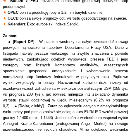
★
Bullard z FED
: rozważam odroczenie grudniowej podwyżki stóp
procentowych.
★
OPEC
obniża produkcję ropy o 1,2 mln baryłek dziennie.
★
OECD
obniża swoje prognozy dot. wzrostu gospodarczego na świecie.
★
Kalendarz Eko
: europejski indeks Sentix.
Za nami
●
[Raport DP]
W piątek inwestorzy na całym świecie dużo uwagi
poświęcili najnowszemu raportowi Departamentu Pracy USA. Dane z
listopada nabrały jeszcze większego niż zwykle znaczenia z powodu
niedawnych, zaskakująco gołębich wypowiedzi prezesa FED i jego
zastępcy oraz licznych komentarzy analityków, wieszczących
spowolnienie gospodarki amerykańskiej i wyhamowanie procesu
normalizacji stóp funduszy federalnych w przyszłym roku. Piątkowe
wyniki zwiększyły te obawy. Rozczarował zarówno dużo niższy od
oczekiwań wzrost zatrudnienia w sektorze pozarolniczym USA (155 tys.
vs prognoza 200 tys.), jak również mniejsza niż zakładano dynamika
wzrostu stawki godzinowej w ujęciu miesięcznym (0,2% vs prognoza
0,3). ●
[Dolar, giełdy]
Zaraz po ogłoszeniu danych z amerykańskiego
rynku pracy pod presją znalazł się dolar, a kurs EUR/USD wzrósł powyżej
granicy 1,1400 (max. 1,1443). Jednocześnie wartość euro wspierał wybór
Annegret Kramp-Karrenbauer (protegowanej Angeli Merkel) na nowego
przewodniczącego niemieckich chadeków. Mimo gołębiego wydźwięku