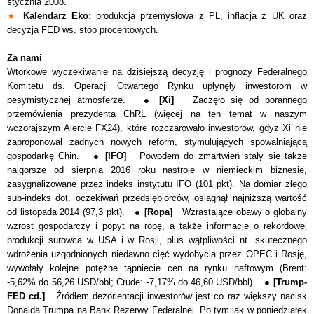
stycznia 2008.
★
Kalendarz Eko:
produkcja przemysłowa z PL, inflacja z UK oraz
decyzja FED ws. stóp procentowych.
Za nami
Wtorkowe wyczekiwanie na dzisiejszą decyzję i prognozy Federalnego
Komitetu ds. Operacji Otwartego Rynku upłynęły inwestorom w
pesymistycznej atmosferze. ●
[Xi]
Zaczęło się od porannego
przemówienia prezydenta ChRL (więcej na ten temat w naszym
wczorajszym Alercie FX24), które rozczarowało inwestorów, gdyż Xi nie
zaproponował żadnych nowych reform, stymulujących spowalniającą
gospodarkę Chin. ●
[IFO]
Powodem do zmartwień stały się także
najgorsze od sierpnia 2016 roku nastroje w niemieckim biznesie,
zasygnalizowane przez indeks instytutu IFO (101 pkt). Na domiar złego
sub-indeks dot. oczekiwań przedsiębiorców, osiągnął najniższą wartość
od listopada 2014 (97,3 pkt). ●
[Ropa]
Wzrastające obawy o globalny
wzrost gospodarczy i popyt na ropę, a także informacje o rekordowej
produkcji surowca w USA i w Rosji, plus wątpliwości nt. skutecznego
wdrożenia uzgodnionych niedawno cięć wydobycia przez OPEC i Rosję,
wywołały kolejne potężne tąpnięcie cen na rynku naftowym (Brent:
-5,62% do 56,26 USD/bbl; Crude: -7,17% do 46,60 USD/bbl). ●
[Trump-
FED cd.]
Źródłem dezorientacji inwestorów jest co raz większy nacisk
Donalda Trumpa na Bank Rezerwy Federalnej. Po tym jak w poniedziałek