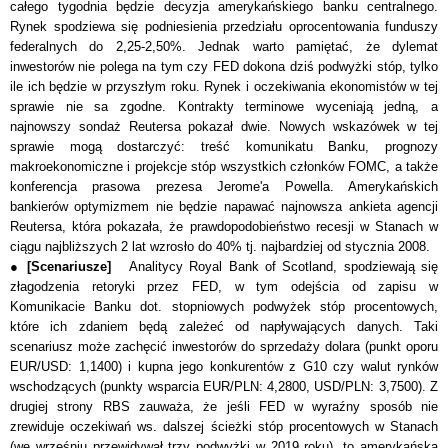
całego tygodnia będzie decyzja amerykańskiego banku centralnego.
Rynek spodziewa się podniesienia przedziału oprocentowania funduszy
federalnych do 2,25-2,50%. Jednak warto pamiętać, że dylemat
inwestorów nie polega na tym czy FED dokona dziś podwyżki stóp, tylko
ile ich będzie w przyszłym roku. Rynek i oczekiwania ekonomistów w tej
sprawie nie sa zgodne. Kontrakty terminowe wyceniają jedną, a
najnowszy sondaż Reutersa pokazał dwie. Nowych wskaz
ó
wek w tej
sprawie mogą dostarczyć: treść komunikatu Banku, prognozy
makroekonomiczne i projekcje st
ó
p wszystkich członk
ó
w FOMC, a także
konferencja prasowa prezesa Jerome'a Powella. Amerykańskich
bankierów optymizmem nie będzie napawać najnowsza ankieta agencji
Reutersa, która pokazała, że prawdopodobieństwo recesji w Stanach w
ciągu najbliższych 2 lat wzrosło do 40% tj. najbardziej od stycznia 2008.
●
[Scenariusze]
Analitycy Royal Bank of Scotland, spodziewają się
złagodzenia retoryki przez FED, w tym odejścia od zapisu w
Komunikacie Banku dot. stopniowych podwyżek stóp procentowych,
które ich zdaniem będą zależeć od napływających danych. Taki
scenariusz może zachęcić inwestorów do sprzedaży dolara (punkt oporu
EUR/USD: 1,1400) i kupna jego konkurentów z G10 czy walut rynków
wschodzących (punkty wsparcia EUR/PLN: 4,2800, USD/PLN: 3,7500). Z
drugiej strony RBS zauważa, że jeśli FED w wyraźny sposób nie
zrewiduje oczekiwań ws. dalszej ścieżki stóp procentowych w Stanach
(we wrześniu przewidywał trzy podwyżki w 2019 roku), to amerykańska