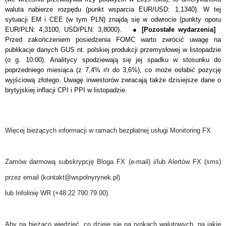
waluta nabierze rozpędu (punkt wsparcia EUR/USD: 1,1340). W tej
sytuacji EM i CEE (w tym PLN) znajdą się w odwrocie (punkty oporu
EUR/PLN: 4,3100, USD/PLN: 3,8000). ●
[Pozostałe wydarzenia]
Przed zakończeniem posiedzenia FOMC warto zwr
ó
cić uwagę na
publikacje danych GUS nt. polskiej produkcji przemysłowej w listopadzie
(o g. 10:00). Analitycy spodziewają się jej spadku w stosunku do
poprzedniego miesiąca (z 7,4% r/r do 3,6%), co może osłabić pozycję
wyjściową złotego. Uwagę inwestorów zwracają także dzisiejsze dane o
brytyjskiej inflacji CPI i PPI w listopadzie.
Więcej bieżących informacji w ramach bezpłatnej usługi Monitoring FX.
Zamów darmową subskrypcję Bloga FX (e-mail) i/lub Alertów FX (sms)
przez email (kontakt@wspolnyrynek.pl)
lub Infolinię WR (+48 22 790 79 00).
Aby na bieżąco wiedzieć, co dzieje się na rynkach walutowych, na jakie