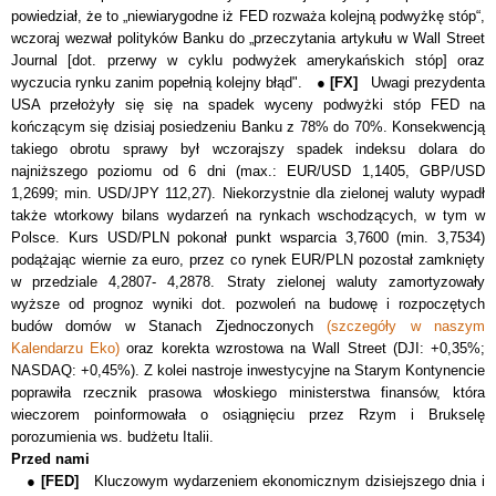
powiedział, że to „niewiarygodne iż
FED rozważa kolejną podwyżkę stóp“,
wczoraj wezwał polityków Banku do
„przeczytania artykułu w Wall Street
Journal [dot. przerwy w cyklu podwyżek amerykańskich stóp] oraz
wyczucia rynku zanim popełnią kolejny błąd". ●
[FX]
Uwagi prezydenta
USA przełożyły się się na spadek wyceny podwyżki stóp FED na
kończącym się dzisiaj posiedzeniu Banku z 78% do 70%. Konsekwencją
takiego obrotu sprawy był wczorajszy
spadek indeksu dolara do
najniższego poziomu od 6 dni (max.: EUR/USD 1,1405, GBP/USD
1,2699; min. USD/JPY 112,27). Niekorzystnie dla zielonej waluty wypadł
także wtorkowy bilans wydarzeń na rynkach wschodzących, w tym w
Polsce. Kurs USD/PLN pokonał punkt wsparcia 3,7600 (min. 3,7534)
podążając wiernie za euro, przez co rynek EUR/PLN pozostał zamknięty
w przedziale 4,2807- 4,2878. Straty zielonej waluty zamortyzowały
wyższe od prognoz wyniki dot. pozwoleń na budowę i rozpoczętych
budów domów w Stanach Zjednoczonyc
h
(szczegóły w naszym
Kalendarzu Eko)
oraz korekta wzrostowa na Wall Street (DJI: +0,35%;
NASDAQ: +0,45%). Z kolei nastroje inwestycyjne na Starym Kontynencie
poprawiła rzecznik prasowa włoskiego ministerstwa finansów, która
wieczorem poinformowała o osiągnięciu przez Rzym i Brukselę
porozumienia ws. budżetu Italii.
Przed nami
●
[FED]
Kluczowym wydarzeniem ekonomicznym dzisiejszego dnia i