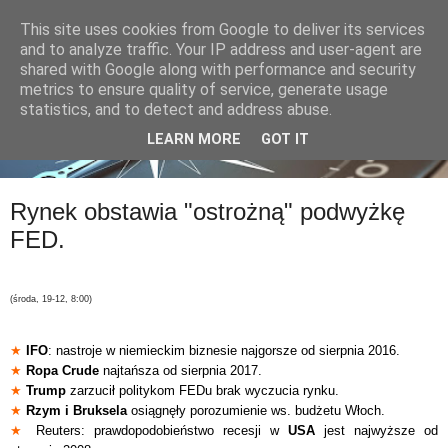
This site uses cookies from Google to deliver its services
and to analyze traffic. Your IP address and user-agent are
shared with Google along with performance and security
metrics to ensure quality of service, generate usage
statistics, and to detect and address abuse.
LEARN MORE
GOT IT
Rynek obstawia "ostrożną" podwyżkę
FED.
(środa, 19-12, 8:00)
★
IFO
: nastroje w niemieckim biznesie najgorsze od sierpnia 2016.
★
Ropa Crude
najtańsza od sierpnia 2017.
★
Trump
zarzucił politykom FEDu brak wyczucia rynku.
★
Rzym i Bruksela
osiągnęły porozumienie ws. budżetu Włoch.
★
Reuters: prawdopodobieństwo recesji w
USA
jest najwyższe od