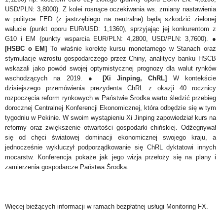
USD/PLN: 3,8000). Z kolei rosnące
oczekiwania ws. zmiany nastawienia
w polityce FED (z jastrzębiego na neutralne) będą szkodzić zielonej
walucie (punkt oporu EUR/USD: 1,1360), sprzyjając jej konkurentom z
G10 i EM (punkty wsparcia EUR/PLN: 4,2800, USD/PLN: 3,7600). ●
[HSBC o EM]
To właśnie korektę kursu monetarnego w Stanach oraz
stymulacje wzrostu gospodarczego przez Chiny, analitycy banku HSCB
wskazali jako powód swojej optymistycznej prognozy dla walut rynków
wschodzących na 2019.
●
[Xi Jinping, ChRL]
W kontekście
dzisiejszego przemówienia prezydenta ChRL z okazji 40 rocznicy
rozpoczęcia reform rynkowych w Państwie Środka warto śledzić przebieg
dorocznej Centralnej Konferencji Ekonomicznej, która odbędzie się w tym
tygodniu w Pekinie. W swoim wystąpieniu Xi Jinping zapowiedział kurs na
reformy oraz zwiększenie otwartości gospodarki chińskiej. Odżegnywał
się od chęci światowej dominacji ekonomicznej swojego kraju, a
jednocześnie wykluczył podporządkowanie się ChRL dyktatowi innych
mocarstw. Konferencja pokaże jak jego wizja przełoży się na plany i
zamierzenia gospodarcze Państwa Środka.
Więcej bieżących informacji w ramach bezpłatnej usługi Monitoring FX.