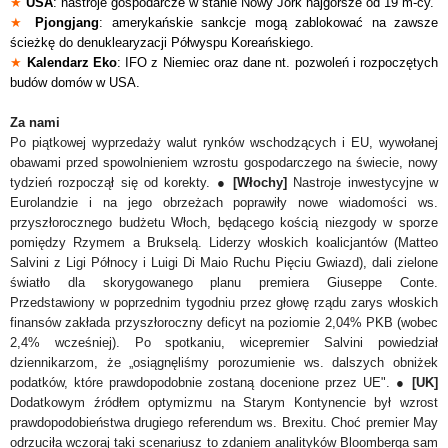
★
USA
: nastroje gospodarcze w stanie Nowy Jork najgorsze od 19 m-cy.
★
Pjongjang
: amerykańskie sankcje mogą zablokować na zawsze
ścieżkę do denuklearyzacji Półwyspu Koreańskiego.
★
Kalendarz Eko
: IFO z Niemiec oraz dane nt. pozwoleń i rozpoczętych
budów domów w USA.
Za nami
Po piątkowej wyprzedaży walut rynków wschodzących i EU, wywołanej
obawami przed spowolnieniem wzrostu gospodarczego na świecie, nowy
tydzień rozpoczął się od korekty. ●
[Włochy]
Nastroje inwestycyjne w
Eurolandzie i na jego obrzeżach
poprawiły nowe wiadomości ws.
przyszłorocznego budżetu Włoch, będącego kością niezgody w sporze
pomiędzy Rzymem a Brukselą. Liderzy włoskich koalicjantów (Matteo
Salvini z Ligi Północy i Luigi Di Maio Ruchu Pięciu Gwiazd), dali zielone
światło dla skorygowanego planu premiera Giuseppe Conte.
Przedstawiony w poprzednim tygodniu przez głowę rządu zarys włoskich
finansów zakłada przyszłoroczny deficyt na poziomie 2,04% PKB (wobec
2,4% wcześniej). Po spotkaniu, wicepremier Salvini powiedział
dziennikarzom, że „osiągnęliśmy porozumienie ws. dalszych obniżek
podatków, które prawdopodobnie zostaną docenione przez UE". ●
[UK]
Dodatkowym źródłem optymizmu na Starym Kontynencie był wzrost
prawdopodobieństwa drugiego referendum ws. Brexitu. Choć premier May
odrzuciła wczoraj taki scenariusz to zdaniem analityków Bloomberga sam