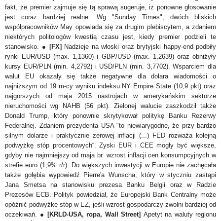
fakt, że premier zajmuje się tą sprawą sugeruje, iż ponowne głosowanie
jest coraz bardziej realne. Wg "Sunday Times", dwóch bliskich
współpracowników May opowiada się za drugim plebiscytem, a zdaniem
niektórych politologów kwestią czasu jest, kiedy premier podzieli te
stanowisko. ●
[FX]
Nadzieje na włoski oraz brytyjski happy-end podbiły
rynki EUR/USD (max. 1,1360) i GBP/USD (max. 1,2639) oraz obniżyły
kursy EUR/PLN (min. 4,2792) i USD/PLN (min. 3,7702). Wsparciem dla
walut EU okazały się także negatywne dla dolara wiadomości o
najniższym od 19 m-cy wyniku indeksu NY Empire State (10,9 pkt) oraz
najgorszych od maja 2015 nastrojach w amerykańskim sektorze
nieruchomości wg NAHB (56 pkt). Zielonej walucie zaszkodził także
Donald Trump, który ponownie skrytykował politykę Banku Rezerwy
Federalnej. Zdaniem prezydenta USA "to niewiarygodne, że przy bardzo
silnym dolarze i praktycznie zerowej inflacji (...) FED rozważa kolejną
podwyżkę stóp procentowych“. Zyski EUR i CEE mogły być większe,
gdyby nie najmniejszy od maja br. wzrost inflacji cen konsumpcyjnych w
strefie euro (1,9% r/r). Do większych inwestycji w Europie nie zachęcała
także gołębia wypowiedź Pierre'a Wunscha, który w styczniu zastąpi
Jana Smetsa na stanowisku prezesa Banku Belgii oraz w Radzie
Prezesów ECB. Polityk powiedział, że Europejski Bank Centralny może
opóźnić podwyżkę stóp w EZ, jeśli wzrost gospodarczy zwolni bardziej od
oczekiwań. ●
[KRLD-USA, ropa, Wall Street]
Apetyt na waluty regionu