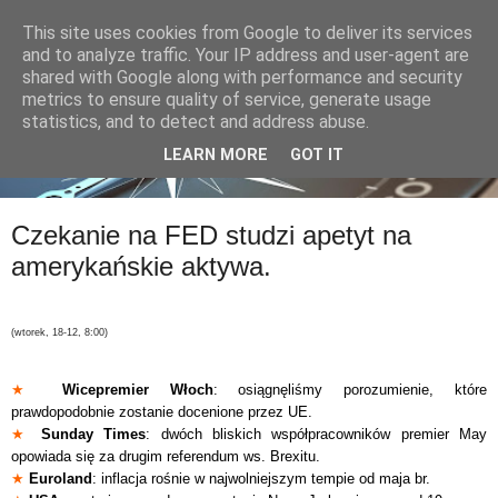
This site uses cookies from Google to deliver its services
and to analyze traffic. Your IP address and user-agent are
shared with Google along with performance and security
metrics to ensure quality of service, generate usage
statistics, and to detect and address abuse.
LEARN MORE
GOT IT
Czekanie na FED studzi apetyt na
amerykańskie aktywa.
(wtorek, 18-12, 8:00)
★
Wicepremier Włoch
: osiągnęliśmy porozumienie, które
prawdopodobnie zostanie docenione przez UE.
★
Sunday Times
: dwóch bliskich współpracowników premier May
opowiada się za drugim referendum ws. Brexitu.
★
Euroland
: inflacja rośnie w najwolniejszym tempie od maja br.