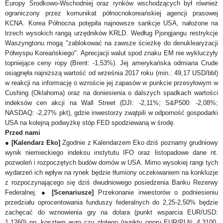
Europy Środkowo-Wschodniej oraz rynków wschodzących był również
ograniczony przez komunikat północnokoreańskiej agencji prasowej
KCNA. Korea Północna potępiła najnowsze sankcje USA, nałożone na
trzech wysokich rangą urzędników KRLD. Według Pjongjangu restrykcje
Waszyngtonu mogą "zablokować na zawsze ścieżkę do denuklearyzacji
Półwyspu Koreańskiego". Aprecjacji walut spod znaku EM nie wykluczyły
topniejące ceny ropy (Brent: -1,53%). Jej amerykańska odmiana Crude
osiągnęła najniższą wartość od września 2017 roku (min.: 49,17 USD/bbl)
w reakcji na informację o wzroście jej zapasów w punkcie przesyłowym w
Cushing (Oklahoma) oraz na doniesienia o dalszych spadkach wartości
indeksów cen akcji na Wall Street (DJI: -2,11%; S&P500: -2,08%;
NASDAQ: -2,27% pkt), gdzie inwestorzy zwątpili w odporność gospodarki
USA na kolejną podwyżkę stóp FED spodziewaną w środę.
Przed nami
●
[Kalendarz Eko]
Zgodnie z Kalendarzem Eko dziś poznamy grudniowy
wynik niemieckiego indeksu instytutu IFO oraz listopadowe dane nt.
pozwoleń i rozpoczętych budów domów w USA. Mimo wysokiej rangi tych
wydarzeń ich wpływ na rynek będzie tłumiony oczekiwaniem na konkluzje
z rozpoczynającego się dziś dwudniowego posiedzenia Banku Rezerwy
Federalnej. ●
[Scenariusze]
Przekonanie inwestorów o podniesieniu
przedziału oprocentowania funduszy federalnych do 2,25-2,50% będzie
zachęcać do wznowienia gry na dolara (punkt wsparcia EUR/USD:
1,1260) np. kosztem euro czy złotego (punkty oporu EUR/PLN: 4,3100,