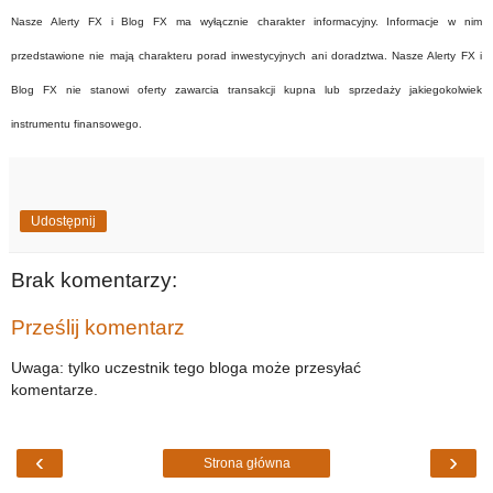
Nasze Alerty FX i Blog FX ma wyłącznie charakter informacyjny. Informacje w nim
przedstawione nie mają charakteru porad inwestycyjnych ani doradztwa. Nasze Alerty FX i
Blog FX nie stanowi oferty zawarcia transakcji kupna lub sprzedaży jakiegokolwiek
instrumentu finansowego.
Udostępnij
Brak komentarzy:
Prześlij komentarz
Uwaga: tylko uczestnik tego bloga może przesyłać
komentarze.
‹
›
Strona główna