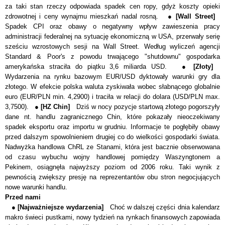
za taki stan rzeczy odpowiada spadek cen ropy, gdyż koszty opieki
zdrowotnej i ceny wynajmu mieszkań nadal rosną. ●
[Wall Street]
Spadek CPI oraz obawy o negatywny wpływ zawieszenia pracy
administracji federalnej na sytuację ekonomiczną w USA, przerwały serię
sześciu wzrostowych sesji na Wall Street. Według wyliczeń agencji
Standard & Poor's z powodu trwającego "shutdownu" gospodarka
amerykańska straciła do piątku 3,6 miliarda USD. ●
[Złoty]
Wydarzenia na rynku bazowym EUR/USD dyktowały warunki gry dla
złotego. W efekcie polska waluta zyskiwała wobec słabnącego globalnie
euro (EUR/PLN min. 4,2900) i traciła w relacji do dolara (USD/PLN max.
3,7500).
●
[HZ Chin]
Dziś w nocy pozycje startową złotego pogorszyły
dane nt. handlu zagranicznego Chin, które pokazały nieoczekiwany
spadek eksportu oraz importu w grudniu. Informacje te pogłębiły obawy
przed dalszym spowolnieniem drugiej co do wielkości gospodarki świata.
Nadwyżka handlowa ChRL ze Stanami, która jest bacznie obserwowana
od czasu wybuchu wojny handlowej pomiędzy Waszyngtonem a
Pekinem, osiągnęła najwyższy poziom od 2006 roku. Taki wynik z
pewnością zwiększy presję na reprezentantów obu stron negocjujących
nowe warunki handlu.
Przed nami
●
[Najważniejsze wydarzenia]
Choć w dalszej części dnia kalendarz
makro świeci pustkami
, nowy tydzień na rynkach finansowych zapowiada