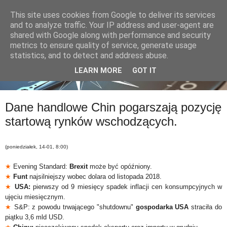
This site uses cookies from Google to deliver its services
and to analyze traffic. Your IP address and user-agent are
shared with Google along with performance and security
metrics to ensure quality of service, generate usage
statistics, and to detect and address abuse.
LEARN MORE
GOT IT
Dane handlowe Chin pogarszają pozycję
startową rynków wschodzących.
(poniedziałek, 14-01, 8:00)
★
Evening Standard:
Brexit
może być opóźniony.
★
Funt
najsilniejszy wobec dolara od listopada 2018.
★
USA:
pierwszy od 9 miesięcy spadek inflacji cen konsumpcyjnych w
ujęciu miesięcznym.
★
S&P: z powodu trwającego "shutdownu"
gospodarka USA
straciła do
piątku 3,6 mld USD.