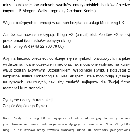
także publikacje kwartalnych wyników amerykańskich banków (między
innymi: JP Morgan, Wells Fargo czy Goldman Sachs).
Więcej bieżących informacji w ramach bezpłatnej usługi Monitoring FX.
Zamów darmową subskrypcję Bloga FX (e-mail) i/lub Alertów FX (sms)
przez email (kontakt@wspolnyrynek.pl)
lub Infolinię WR (+48 22 790 79 00).
Aby na bieżąco wiedzieć, co dzieje się na rynkach walutowych, na jakie
wydarzenia i dane oczekuje rynek oraz jak mogą one wpłynąć na kursy
walut zostań aktywnym Uczestnikiem Wspólnego Rynku i korzystaj z
bezpłatnej usługi Monitoring FX. Nasi eksperci stale monitorują sytuację
na rynkach walutowych, tak aby znaleźć najlepszy dla Twojej firmy
moment i kurs transakcji.
Życzymy udanych transakcji,
Zespół Wspólnego Rynku.
Nasze Alerty FX i Blog FX ma wyłącznie charakter informacyjny. Informacje w nim
przedstawione nie mają charakteru porad inwestycyjnych ani doradztwa. Nasze Alerty FX i
Blog FX nie stanowi oferty zawarcia transakcji kupna lub sprzedaży jakiegokolwiek