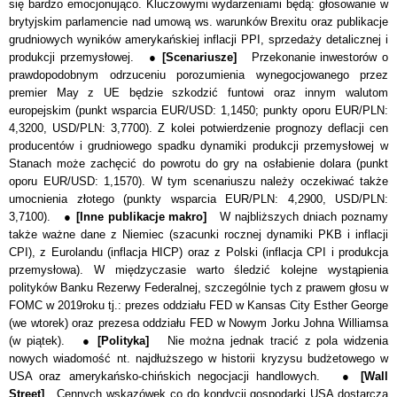
się bardzo emocjonująco. Kluczowymi wydarzeniami będą: głosowanie w
brytyjskim parlamencie nad umową ws. warunków Brexitu oraz publikacje
grudniowych wyników amerykańskiej inflacji PPI, sprzedaży detalicznej i
produkcji przemysłowej. ●
[Scenariusze]
Przekonanie inwestorów o
prawdopodobnym odrzuceniu porozumienia wynegocjowanego przez
premier May z UE będzie szkodzić funtowi oraz innym walutom
europejskim (punkt wsparcia EUR/USD: 1,1450; punkty oporu EUR/PLN:
4,3200, USD/PLN: 3,7700). Z kolei potwierdzenie prognozy deflacji cen
producentów i grudniowego spadku dynamiki produkcji przemysłowej w
Stanach może zachęcić do powrotu do gry na osłabienie dolara (punkt
oporu EUR/USD: 1,1570). W tym scenariuszu należy oczekiwać także
umocnienia złotego (punkty wsparcia EUR/PLN: 4,2900, USD/PLN:
3,7100). ●
[Inne publikacje makro]
W najbli
ż
szych dniach poznamy
tak
ż
e wa
ż
ne dane z Niemiec (szacunki rocznej dynamiki PKB i inflacji
CPI), z Eurolandu (inflacja HICP) oraz z Polski (inflacja CPI i produkcja
przemys
ł
owa).
W międzyczasie warto śledzić kolejne wystąpienia
polityków Banku Rezerwy Federalnej, szczególnie tych z prawem głosu w
FOMC w 2019roku tj.: prezes oddziału FED w Kansas City Esther George
(we wtorek) oraz prezesa oddziału FED w Nowym Jorku Johna Williamsa
(w piątek). ●
[Polityka]
Nie można jednak tracić z pola widzenia
nowych wiadomość nt. najdłuższego w historii kryzysu budżetowego w
USA oraz amerykańsko-chińskich negocjacji handlowych. ●
[Wall
Street]
Cennych wskazówek co do kondycji gospodarki USA dostarczą