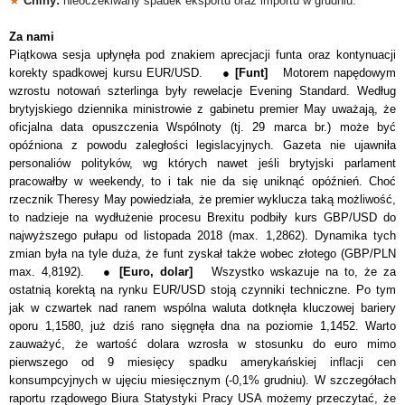
★
Chiny:
nieoczekiwany spadek eksportu oraz importu w grudniu.
Za nami
Piątkowa sesja upłynęła pod znakiem aprecjacji funta oraz kontynuacji
korekty spadkowej kursu EUR/USD. ●
[Funt]
Motorem napędowym
wzrostu notowań szterlinga były rewelacje Evening Standard. Według
brytyjskiego dziennika ministrowie z gabinetu premier May uważają, że
oficjalna data opuszczenia Wspólnoty (tj. 29 marca br.) może być
opóźniona z powodu zaległości legislacyjnych. Gazeta nie ujawniła
personaliów polityków, wg których nawet jeśli brytyjski parlament
pracowałby w weekendy, to i tak nie da się uniknąć opóźnień. Choć
rzecznik Theresy May powiedziała, że premier wyklucza taką możliwość,
to nadzieje na wydłużenie procesu Brexitu podbiły kurs GBP/USD do
najwyższego pułapu od listopada 2018 (max. 1,2862). Dynamika tych
zmian była na tyle duża, że funt zyskał także wobec złotego (GBP/PLN
max. 4,8192). ●
[Euro, dolar]
Wszystko wskazuje na to, że za
ostatnią korektą na rynku EUR/USD stoją czynniki techniczne. Po tym
jak w czwartek nad ranem wspólna waluta dotknęła kluczowej bariery
oporu 1,1580, już dziś rano sięgnęła dna na poziomie 1,1452. Warto
zauważyć, że wartość dolara wzrosła w stosunku do euro mimo
pierwszego od 9 miesięcy spadku amerykańskiej inflacji cen
konsumpcyjnych w ujęciu miesięcznym (-0,1% grudniu). W szczegółach
raportu rządowego Biura Statystyki Pracy USA możemy przeczytać, że