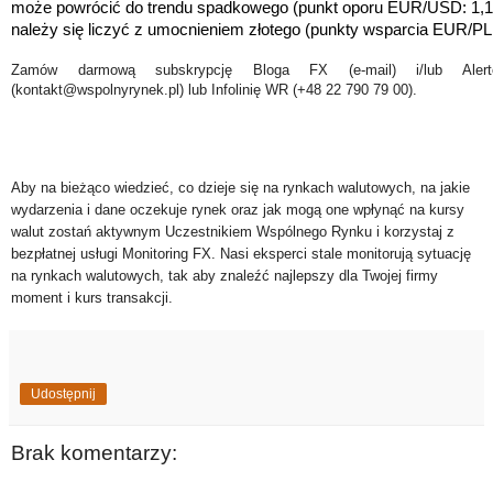
może powrócić do trendu spadkowego (punkt oporu EUR/USD: 1,1
należy się liczyć z umocnieniem złotego
(
punkty wsparcia EUR/PL
Zamów darmową subskrypcję Bloga FX (e-mail) i/lub Ale
(kontakt@wspolnyrynek.pl) lub Infolinię WR (+48 22 790 79 00).
Aby na bieżąco wiedzieć, co dzieje się na rynkach walutowych, na jakie
wydarzenia i dane oczekuje rynek oraz jak mogą one wpłynąć na kursy
walut zostań aktywnym Uczestnikiem Wspólnego Rynku i korzystaj z
bezpłatnej usługi Monitoring FX. Nasi eksperci stale monitorują sytuację
na rynkach walutowych, tak aby znaleźć najlepszy dla Twojej firmy
moment i kurs transakcji.
Udostępnij
Brak komentarzy: