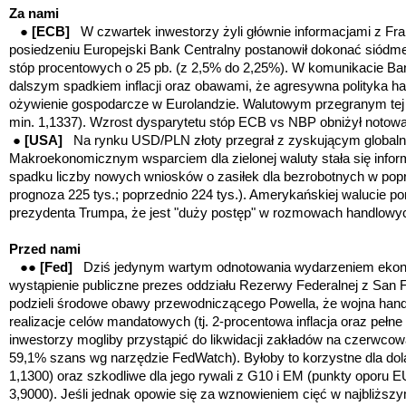
Za nami
●
[ECB]
W czwartek inwestorzy żyli głównie informacjami z Fr
posiedzeniu Europejski Bank Centralny postanowił dokonać siódme
stóp procentowych o 25 pb. (z 2,5% do 2,25%). W komunikacie Ba
dalszym spadkiem inflacji oraz obawami, że agresywna polityka
ożywienie gospodarcze w Eurolandzie. Walutowym przegranym tej
min. 1,1337). Wzrost dysparytetu stóp ECB vs NBP obniżył noto
●
[USA]
Na rynku USD/PLN złoty przegrał z zyskującym globaln
Makroekonomicznym wsparciem dla zielonej waluty stała się info
spadku liczby nowych wniosków o zasiłek dla bezrobotnych w popr
prognoza 225 tys.; poprzednio 224 tys.). Amerykańskiej walucie p
prezydenta Trumpa, że jest "duży postęp" w rozmowach handlowyc
Przed nami
●
●
[Fed]
Dziś jedynym wartym odnotowania wydarzeniem ekon
wystąpienie publiczne prezes oddziału Rezerwy Federalnej z San F
podzieli środowe obawy przewodniczącego Powella, że wojna ha
realizacje celów mandatowych (tj. 2-procentowa inflacja oraz pełn
inwestorzy mogliby przystąpić do likwidacji zakładów na czerwcow
59,1% szans wg narzędzie FedWatch). B
yłoby to korzystne dla d
1,1300) oraz szkodliwe dla jego rywali z G10 i EM (punkty oporu
3,9000). Jeśli jednak opowie się za wznowieniem cięć w najbliższy