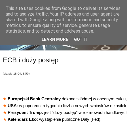
This site uses cookies from Google to deliver its services
and to analyze traffic. Your IP address and user-agent are
shared with Google along with performance and security
metrics to ensure quality of service, generate usage
statistics, and to detect and address abuse.
LEARN MORE
GOT IT
ECB i duży postęp
(piątek, 18-04, 8:50)
★
Europejski Bank Centralny
dokonał siódmej w obecnym cyklu, 
★
USA
: w poprzednim tygodniu liczba nowych wniosków o zasiłek
★
Prezydent Trump:
jest "duży postęp" w rozmowach handlowych
★
Kalendarz Eko:
wystąpienie publiczne Daly (Fed).