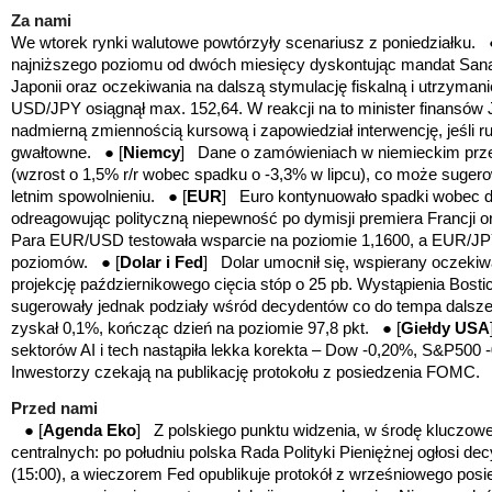
Za nami
We wtorek rynki walutowe powtórzyły scenariusz z poniedziałku. 
najniższego poziomu od dwóch miesięcy dyskontując mandat Sana
Japonii oraz oczekiwania na dalszą stymulację fiskalną i utrzymanie
USD/JPY osiągnął max. 152,64. W reakcji na to minister finansów J
nadmierną zmiennością kursową i zapowiedział interwencję, jeśli 
gwałtowne. ● [
Niemcy
] Dane o zamówieniach w niemieckim prz
(wzrost o 1,5% r/r wobec spadku o -3,3% w lipcu), co może sugerow
letnim spowolnieniu. ● [
EUR
] Euro kontynuowało spadki wobec do
odreagowując polityczną niepewność po dymisji premiera Francji or
Para EUR/USD testowała wsparcie na poziomie 1,1600, a EUR/JPY
poziomów. ● [
Dolar i Fed
] Dolar umocnił się, wspierany oczekiwa
projekcję październikowego cięcia stóp o 25 pb. Wystąpienia Bost
sugerowały jednak podziały wśród decydentów co do tempa dalsz
zyskał 0,1%, kończąc dzień na poziomie 97,8 pkt. ● [
Giełdy USA
sektorów AI i tech nastąpiła lekka korekta – Dow -0,20%, S&P500
Inwestorzy czekają na publikację protokołu z posiedzenia FOMC.
Przed nami
● [
Agenda Eko
] Z polskiego punktu widzenia, w środę kluczo
centralnych: po południu polska Rada Polityki Pieniężnej ogłosi d
(15:00), a wieczorem Fed opublikuje protokół z wrześniowego posi