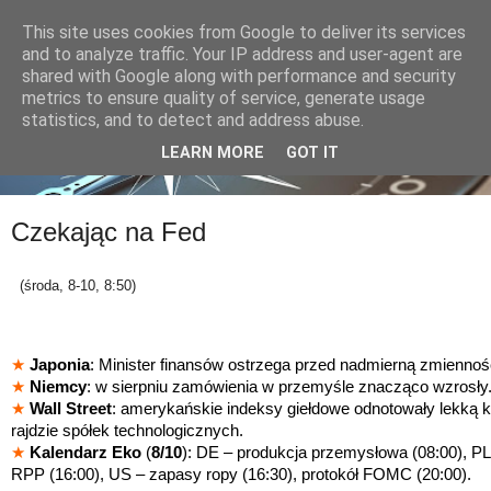
This site uses cookies from Google to deliver its services
and to analyze traffic. Your IP address and user-agent are
shared with Google along with performance and security
metrics to ensure quality of service, generate usage
statistics, and to detect and address abuse.
LEARN MORE
GOT IT
Czekając na Fed
(środa, 8-10, 8:50)
★
Japonia
: Minister finansów ostrzega przed nadmierną zmiennośc
★
Niemcy
: w sierpniu zamówienia w przemyśle znacząco wzrosły
★
Wall Street
: amerykańskie indeksy giełdowe odnotowały lekką 
rajdzie spółek technologicznych.
★
Kalendarz Eko
(
8/10
): DE – produkcja przemysłowa (08:00), P
RPP (16:00), US – zapasy ropy (16:30), protokół FOMC (20:00).