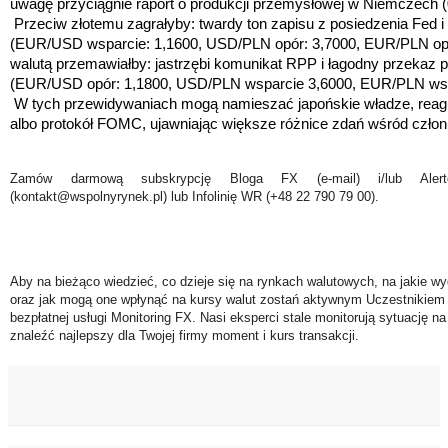
uwagę przyciągnie raport o produkcji przemysłowej w Niemczech (
Przeciw złotemu zagrałyby: twardy ton zapisu z posiedzenia Fed 
(EUR/USD wsparcie: 1,1600, USD/PLN opór: 3,7000, EUR/PLN opór:
walutą przemawiałby: jastrzębi komunikat RPP i łagodny przekaz p
(EUR/USD opór: 1,1800, USD/PLN wsparcie 3,6000, EUR/PLN wsp
W tych przewidywaniach mogą namieszać japońskie władze, reaguj
albo protokół FOMC, ujawniając większe różnice zdań wśród czło
Zamów darmową subskrypcję Bloga FX (e-mail) i/lub Ale
(kontakt@wspolnyrynek.pl) lub Infolinię WR (+48 22 790 79 00).
Aby na bieżąco wiedzieć, co dzieje się na rynkach walutowych, na jakie wy
oraz jak mogą one wpłynąć na kursy walut zostań aktywnym Uczestnikiem 
bezpłatnej usługi Monitoring FX. Nasi eksperci stale monitorują sytuację n
znaleźć najlepszy dla Twojej firmy moment i kurs transakcji.