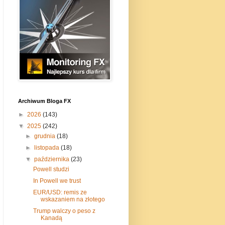
Archiwum Bloga FX
►
2026
(143)
▼
2025
(242)
►
grudnia
(18)
►
listopada
(18)
▼
października
(23)
Powell studzi
In Powell we trust
EUR/USD: remis ze
wskazaniem na złotego
Trump walczy o peso z
Kanadą