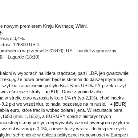
zie nowym premierem Kraju Kwitnącej Wiśni.
ę.
oraj o 0,4%.
artość 126300 USD.
zamówienia w przemyśle (08:00), US – handel zagraniczny
CB – Lagarde (18:10).
ichi w wyborach na lidera rządzącej partii LDP, jen gwałtownie
oczekują, że nowa premier będzie skłonna do dalszej stymulacji
a szybkie zacieśnienie polityki BoJ. Kurs USD/JPY przekroczył
 wcześniejsze straty. ● [
EU
] Dane z poniedziałku
a w strefie euro wzrosła tylko o 1% r/r (vs 2,1%), choć indeks
z -9,2 pkt we wrześniu), to nadal pozostaje na minusie. ● [
EUR
]
iła euro, które traciło wobec dolara i jena. W rezultacie para
,1650 (min. 1,1652), a EUR/JPY spadł z historycznych
ancuskiej sceny politycznej wywołały wzrost awersji do ryzyka w
wzrósł wczoraj o 0,4%, a inwestorzy wracali do bezpiecznych
ędne schronienie w obliczu politycznej niepewności w Europie i