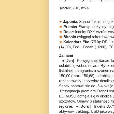
(wtorek, 7-10, 8:50)
Japonia
: Sanae Takaichi będ
★
★
Premier Francji
złożył dymisj
★
Dolar
: Indeks DXY wzrósł wcz
★
Bitcoin
osiągnął
rekordową w
★
Kalendarz Eko
(
7/10
): DE – 
(14:30), Fed – Bostic (16:00), E
Za nami
● [
Jen
] Po wygranej Sanae Taka
osłabił się wobec dolara. Rynki 
fiskalnej, co ogranicza szanse n
150,00 (max. 150,68), odrabiając
rozczarowały: sprzedaż detaliczn
Sentix poprawił się do -5,4 pkt (
Rezygnacja premiera Francji osłab
EUR/USD cofnęła się w okolice 1
szczytów. Obawy o stabilność fr
regionie. ● [
Dolar
] Indeks DXY 
aktywów, traktując USD jako wzgl