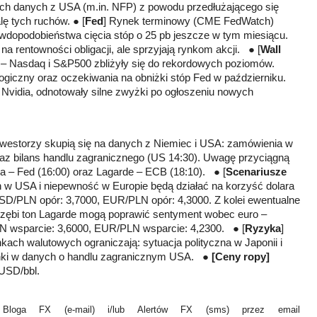
wych danych z USA (m.in. NFP) z powodu przedłużającego się
ę tych ruchów. ● [
Fed
] Rynek terminowy (CME FedWatch)
wdopodobieństwa cięcia stóp o 25 pb jeszcze w tym miesiącu.
na rentowności obligacji, ale sprzyjają rynkom akcji. ● [
Wall
– Nasdaq i S&P500 zbliżyły się do rekordowych poziomów.
ogiczny oraz oczekiwania na obniżki stóp Fed w październiku.
i Nvidia, odnotowały silne zwyżki po ogłoszeniu nowych
westorzy skupią się na danych z Niemiec i USA: zamówienia w
az bilans handlu zagranicznego (US 14:30). Uwagę przyciągną
ca – Fed (16:00) oraz Lagarde – ECB (18:10). ● [
Scenariusze
 w USA i niepewność w Europie będą działać na korzyść dolara
D/PLN opór: 3,7000, EUR/PLN opór: 4,3000. Z kolei ewentualne
trzębi ton Lagarde mogą poprawić sentyment wobec euro –
 wsparcie: 3,6000, EUR/PLN wsparcie: 4,2300. ● [
Ryzyka
]
kach walutowych ograniczają: sytuacja polityczna w Japonii i
anki w danych o handlu zagranicznym USA. ●
[Ceny ropy]
 USD/bbl.
Bloga FX (e-mail) i/lub Alertów FX (sms) przez email