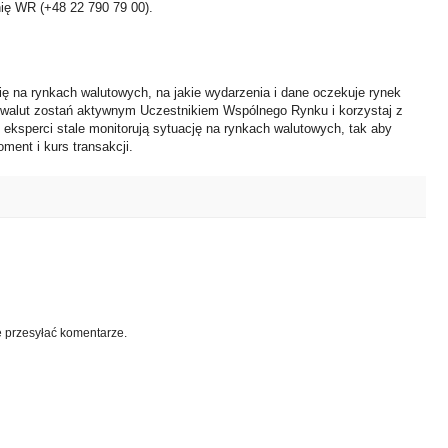
nię WR (+48 22 790 79 00).
ię na rynkach walutowych, na jakie wydarzenia i dane oczekuje rynek
 walut zostań aktywnym Uczestnikiem Wspólnego Rynku i korzystaj z
i eksperci stale monitorują sytuację na rynkach walutowych, tak aby
ment i kurs transakcji.
e przesyłać komentarze.