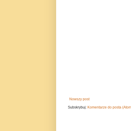
Nowszy post
Subskrybuj:
Komentarze do posta (Ato