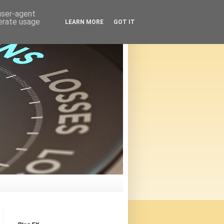
 user-agent
nerate usage
LEARN MORE
GOT IT