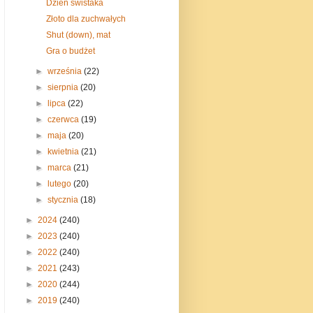
Dzień świstaka
Złoto dla zuchwałych
Shut (down), mat
Gra o budżet
►
września
(22)
►
sierpnia
(20)
►
lipca
(22)
►
czerwca
(19)
►
maja
(20)
►
kwietnia
(21)
►
marca
(21)
►
lutego
(20)
►
stycznia
(18)
►
2024
(240)
►
2023
(240)
►
2022
(240)
►
2021
(243)
►
2020
(244)
►
2019
(240)