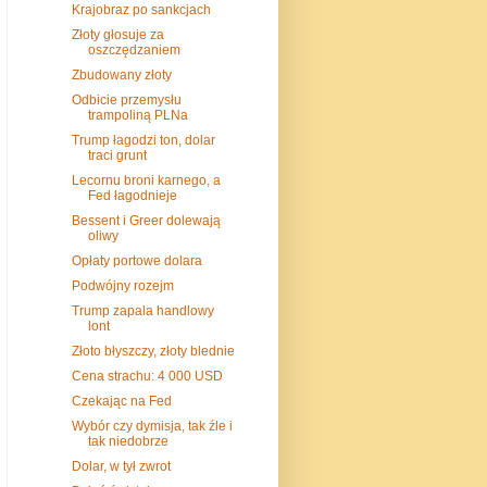
Krajobraz po sankcjach
Złoty głosuje za
oszczędzaniem
Zbudowany złoty
Odbicie przemysłu
trampoliną PLNa
Trump łagodzi ton, dolar
traci grunt
Lecornu broni karnego, a
Fed łagodnieje
Bessent i Greer dolewają
oliwy
Opłaty portowe dolara
Podwójny rozejm
Trump zapala handlowy
lont
Złoto błyszczy, złoty blednie
Cena strachu: 4 000 USD
Czekając na Fed
Wybór czy dymisja, tak źle i
tak niedobrze
Dolar, w tył zwrot