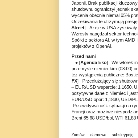
Japonii. Brak publikacji kluczo
shutdownu ograniczył jednak skal
wycenia obecnie niemal 95% pra
Oczekiwania te utrzymują presję 
Street
] Akcje w USA zyskiwały 
Wzrosty napędzał sektor technol
Spółki z sektora AI, w tym AMD 
projektów z OpenAI.
Przed nami
● [
Agenda Eko
] We wtorek in
przemyśle niemieckim (08:00) or
też wystąpienia publiczne: Bosti
FX
] Przedłużający się shutdown
– EUR/USD wsparcie: 1,1650, US
pozytywne dane z Niemiec i jas
EUR/USD opór: 1,1830, USD/PLN
Przewidywalność sytuacji na ryn
Francji oraz możliwe niespodzi
Brent 65,68 USD/bbl, WTI 61,88
Zamów darmową subskrypcję 