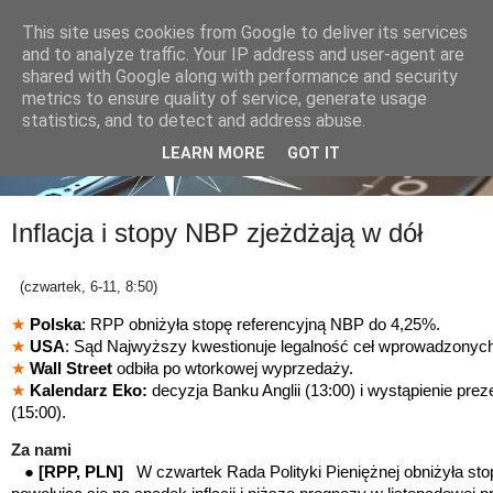
This site uses cookies from Google to deliver its services
and to analyze traffic. Your IP address and user-agent are
shared with Google along with performance and security
metrics to ensure quality of service, generate usage
statistics, and to detect and address abuse.
LEARN MORE
GOT IT
Inflacja i stopy NBP zjeżdżają w dół
(czwartek, 6-11, 8:50)
★
Polska
: RPP obniżyła stopę referencyjną NBP do 4,25%.
★
USA
: Sąd Najwyższy kwestionuje legalność ceł wprowadzonyc
★
Wall Street
odbiła po wtorkowej wyprzedaży.
★
Kalendarz Eko:
decyzja Banku Anglii (13:00) i wystąpienie pr
(15:00).
Za nami
●
[RPP, PLN]
W czwartek Rada Polityki Pieniężnej obniżyła sto