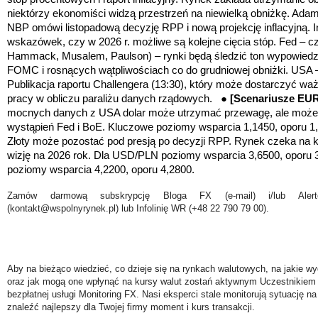
niektórzy ekonomiści widzą przestrzeń na niewielką obniżkę. Adam
NBP omówi listopadową decyzję RPP i nową projekcję inflacyjną.
wskazówek, czy w 2026 r. możliwe są kolejne cięcia stóp. Fed – cz
Hammack, Musalem, Paulson) – rynki będą śledzić ton wypowiedzi
FOMC i rosnących wątpliwościach co do grudniowej obniżki. USA –
Publikacja raportu Challengera (13:30), który może dostarczyć w
pracy w obliczu paraliżu danych rządowych. ●
[Scenariusze EU
mocnych danych z USA dolar może utrzymać przewagę, ale może 
wystąpień Fed i BoE. Kluczowe poziomy wsparcia 1,1450, oporu 
Złoty może pozostać pod presją po decyzji RPP. Rynek czeka na ko
wizję na 2026 rok. Dla USD/PLN poziomy wsparcia 3,6500, oporu 
poziomy wsparcia 4,2200, oporu 4,2800.
Zamów darmową subskrypcję Bloga FX (e-mail) i/lub Ale
(kontakt@wspolnyrynek.pl) lub Infolinię WR (+48 22 790 79 00).
Aby na bieżąco wiedzieć, co dzieje się na rynkach walutowych, na jakie wy
oraz jak mogą one wpłynąć na kursy walut zostań aktywnym Uczestnikiem 
bezpłatnej usługi Monitoring FX. Nasi eksperci stale monitorują sytuację n
znaleźć najlepszy dla Twojej firmy moment i kurs transakcji.