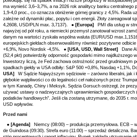
powołując się na spadek inflacji i niższe prognozy w listopadowej pr
ma wynieść 3,6–3,7%, a
na 2026 rok analitycy banku centralnego p
1,9-4,0 proc., co oznacza obniżenie górnej granicy z 4,5%
. Rada u
zależne od dynamiki płac, popytu i cen energii. Złoty zareagował s
4,2608, USD/PLN max. 3,7137).
●
[Europa]
PMI dla usług w stref
najwyżej od pół roku, a niemiecki przemysł zanotował wzrost zam
danym na wartości zyskała wspólna waluta (
EUR/USD max.1,1516
europejskich giełdach obserwowaliśmy również pozytywne odbici
+6,9%, Novo Nordisk -4,5%. ●
[USA, USD, Wall Street]
Dane ADP
(52,4 pkt) potwierdziły odporność gospodarki mimo najdłuższego w
Inwestorzy liczą, że Fed zachowa ostrożność przed grudniowym 
spadkach giełdy w USA odbiły: S&P 500 +0,8%, Nasdaq +1,1%, 
USA]
W Sądzie Najwyższym sędziowie – zarówno liberalni, jak i k
głębokie wątpliwości co do legalności ceł nałożonych przez Trump
w tym Kanadę, Chiny i Meksyk. Sędzia Gorsuch ostrzegł, że prez
używać ustawy o nadzwyczajnych uprawnieniach gospodarczych (
podatków handlowych”. Jeśli cła zostaną utrzymane, do 2035 r. m
USD wpływów.
Przed nami
●
[Agenda]
Niemcy (08:00) – produkcja przemysłowa. ECB – wys
de Guindosa (09:30). Strefa euro (11:00) – sprzedaż detaliczna. Ban
stóp procentowych i raport inflacyjny. Rynek zakłada utrzymanie 