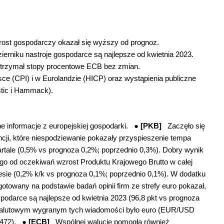
wzrost gospodarczy okazał się wyższy od prognoz.
zierniku nastroje gospodarce są najlepsze od kwietnia 2023.
trzymał stopy procentowe ECB bez zmian.
olsce (CPI) i w Eurolandzie (HICP) oraz wystąpienia publiczne
stic i Hammack).
e informacje z europejskiej gospodarki. ●
[PKB]
Zaczęło się
ncji, które niespodziewanie pokazały przyspieszenie tempa
rtale (0,5% vs prognoza 0,2%; poprzednio 0,3%). Dobry wynik
ego od oczekiwań wzrost Produktu Krajowego Brutto w całej
resie (0,2% k/k vs prognoza 0,1%; poprzednio 0,1%). W dodatku
gotowany na podstawie badań opinii firm ze strefy euro pokazał,
spodarce są najlepsze od kwietnia 2023 (96,8 pkt vs prognoza
. Walutowym wygranym tych wiadomości było euro (EUR/USD
2472). ●
[ECB]
Wspólnej walucie pomogła również