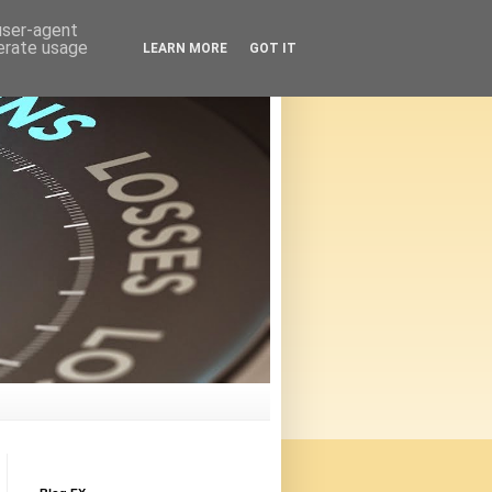
 user-agent
nerate usage
LEARN MORE
GOT IT