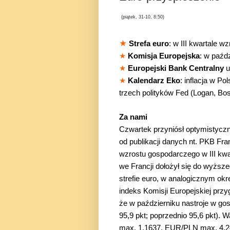
(piątek, 31-10, 8:50)
★
Strefa euro
: w III kwartale 
★
Komisja Europejska
: w paźd
★
Europejski Bank Centralny
u
★
Kalendarz Eko
: inflacja w P
trzech polityków Fed (Logan, Bo
Za nami
Czwartek przyniósł optymistyczn
od publikacji danych nt. PKB Fra
wzrostu gospodarczego w III kwa
we Francji dołożył się do wyższ
strefie euro, w analogicznym ok
indeks Komisji Europejskiej przy
że w październiku nastroje w go
95,9 pkt; poprzednio 95,6 pkt)
max. 1,1637, EUR/PLN max. 4,