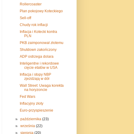
Rollercoaster
Plan pokojowy Koteckiego
Sell-off
Chudy rok inflacji
Inflacja i Kotecki kontra
PLN
PKB zaimponował złotemu
Shutdown zakończony
ADP ostrzega dolara
Inteligentne i rekordowe
cięcie etatów w USA
Inflacja i stopy NBP
zjeżdżają w dół
Wall Street: Uwaga korekta
na horyzoncie
Fed Wars
Inflacyjny złoty
Euro-przyspieszenie
►
października
(23)
►
września
(22)
►
sierpnia
(20)