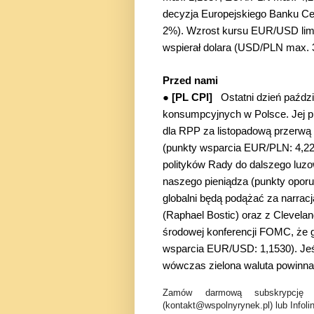
decyzja Europejskiego Banku Ce
2%). Wzrost kursu EUR/USD limi
wspierał dolara (USD/PLN max. 
Przed nami
●
[PL CPI]
Ostatni dzień paździe
konsumpcyjnych w Polsce. Jej p
dla RPP za listopadową przerwą 
(punkty wsparcia EUR/PLN: 4,2
polityków Rady do dalszego luzow
naszego pieniądza (punkty opo
globalni będą podążać za narracj
(Raphael Bostic) oraz z Clevela
środowej konferencji FOMC, że gr
wsparcia EUR/USD: 1,1530). Jeśl
wówczas zielona waluta powinna 
Zamów darmową subskrypcję 
(kontakt@wspolnyrynek.pl) lub Infoli