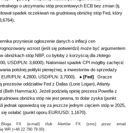
ntralnego o utrzymaniu stóp procentowych ECB bez zmian (tj.
tował spadek oczekiwań na grudniową obniżkę stóp Fed, który
3,6764).
rnika przyniesie ogłoszenie danych o inflacji cen
rognozowany wzrost (jeśli się potwierdzi) może być argumentem
w obniżkach stóp NBP, co byłoby z korzyścią dla złotego
200, USD/PLN: 3,6000). Natomiast spadek CPI mógłby zachęcić
ania polskiej polityki pieniężnej, a inwestorów do sprzedaży
ru EUR/PLN: 4,2800, USD/PLN: 3,7000). ●
[Fed]
Gracze
ą prezesów oddziałów Fed z Dallas (Lorie Logan), Atlanty
nd (Beth Hammack). Jeżeli podzielą opinię prezesa Powella z
udniowa obniżka stóp nie jest pewna, to dolar zyska (punkt
i jednak opowiedzą się za jeszcze jednym cięciem stóp w 2025,
się osłabić (punkt oporu EUR/USD: 1,1670).
Bloga FX (e-mail) i/lub Alertów FX (sms) przez email
nię WR (+48 22 790 79 00).