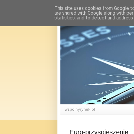
This site uses cookies from Google to 
are shared with Google along with per
statistics, and to detect and address
wspolnyrynek.pl
Euro-przyspieszenie