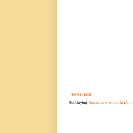
Nowszy post
Subskrybuj:
Komentarze do posta (Ato