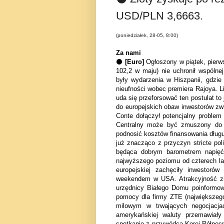
USD/PLN 3,6663.
(poniedziałek, 28-05, 8:00)
Za nami
⚫
[Euro]
Ogłoszony w piątek, pierws
102,2 w maju) nie uchronił wspólne
były wydarzenia w Hiszpanii, gdzie
nieufności wobec premiera Rajoya. Li
uda się przeforsować ten postulat 
do europejskich obaw inwestorów zw
Conte dołączył potencjalny problem 
Centralny może być zmuszony do dł
podnosić kosztów finansowania długu 
już znacząco z przyczyn stricte pol
będąca dobrym barometrem napięć 
najwyższego poziomu od czterech l
europejskiej zachęciły inwestor
ó
w 
weekendem w USA. Atrakcyjność zie
urzędnicy Białego Domu poinformow
pomocy dla firmy ZTE (największeg
milowym w trwających negocjac
amerykańskiej waluty przemawiał
spotkanie z przyw
ó
dcą Korei P
ó
łnoc