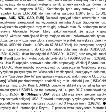
nież wyższy do oczekiwań wstępny wynik amerykańskich zam
ó
wień na
,9% m/m vs prognoza 0,5%). Kombinacja tych anty-eurowych i pro-
 spadek kursu EUR/USD do minimalnej wartości 1,1646 (o g. 15:50),
Ropa, AUD, NZD, CAD, RUB]
Dolarowi sprzyja
ł
tak
ż
e odwrotnie z nim
negatywnie zareagowa
ł
na
wypowiedź ministra Arabii Saudyjskiej ds.
any zwiększenia wydobycia ropy w drugiej połowie roku. W podobnym tonie
s-
à
-vis Alexander Novak, kt
ó
ry zakomunikował, że grupa kraj
ó
w
zacząć wkr
ó
tce zmniejszać limity mające na celu zr
ó
wnoważenie rynku.
 duża, że ceny czarnego złota zanotowały w piątek największy dzienny
76,44 USD/bbl; Crude: -4,00% do 67,88 USD/bbl). Na przegranej pozycji
e z ropą i surowcami, do kt
ó
rych należą dolar australijski (AUD/USD:
USD: -0,24%), dolar kanadyjski (USD/CAD: +0,74%) oraz rosyjski rubel
. ⚫
[Funt]
Losy tych walut podzielił brytyjski funt (GBP/USD min. 1,3296),
ak Unia Europejska ponownie odrzuciła propozycję Wielkiej Brytanii dot.
go EU-UK, które miałoby obowiązywać po opuszczeniu Wsp
ó
lnoty przez
ryzykiem politycznym we Włoszech i w Hiszpanii, drożejącym dolarem,
 tzw. "twardego Brexitu" postępowała wyprzedaż walut regionu CEE oraz
łoty]
Wśr
ó
d poszkodowanych znaleźli się m.in.
chiński juan (USD/CNH
a) oraz nasz złoty. Kurs EUR/PLN ponownie zbliżył się do silnej bariery
tomiast rynek USD/PLN po raz pierwszy od 14 lipca 2017 zameldował się
62 o g. 15:50). ⚫
[Obligacje USA]
Straty EM oraz zyski zielonej waluty
bezpiecznych obligacji USA. Z powodu rosnącego ryzyka geopolitycznego
ciolatków osiągnęła najniższy poziom od 3 tygodni (min. 2,926%).
⚫
rzyszły dziś informacje z Rzymu. Z powodu weta prezydenta Mattarelli