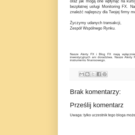
oraz jak mogą one wpłynąć na kurs
bezpłatnej usługi Monitoring FX. N
znaleźć najlepszy dla Twojej firmy mo
Życzymy udanych transakcji,
Zespół Wspólnego Rynku.
Nasze Alerty FX i Blog FX mają wyłącznie 
inwestycyjnych ani doradztwa. Nasze Alerty 
instrumentu finansowego.
Brak komentarzy:
Prześlij komentarz
Uwaga: tylko uczestnik tego bloga moż