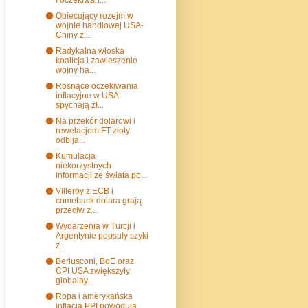
⚫ Obiecujący rozejm w
wojnie handlowej USA-
Chiny z...
⚫ Radykalna włoska
koalicja i zawieszenie
wojny ha...
⚫ Rosnące oczekiwania
inflacyjne w USA
spychają zł...
⚫ Na przekór dolarowi i
rewelacjom FT złoty
odbija...
⚫ Kumulacja
niekorzystnych
informacji ze świata po...
⚫ Villeroy z ECB i
comeback dolara grają
przeciw z...
⚫ Wydarzenia w Turcji i
Argentynie popsuły szyki
z...
⚫ Berlusconi, BoE oraz
CPI USA zwiększyły
globalny...
⚫ Ropa i amerykańska
inflacja PPI powodują