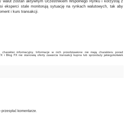
y walut zostań aktywnym Uczestnikiem Wspólnego Rynku i korzystaj z
asi eksperci stale monitorują sytuację na rynkach walutowych, tak aby
ment i kurs transakcji.
charakter informacyjny. Informacje w nich przedstawione nie mają charakteru porad
FX i Blog FX nie stanowią oferty zawarcia transakcji kupna lub sprzedaży jakiegokolwiek
e przesyłać komentarze.