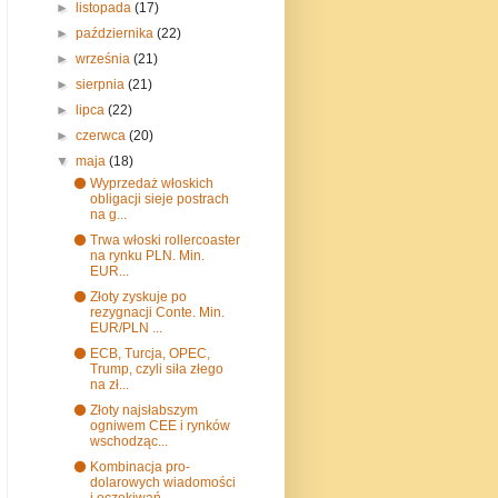
►
listopada
(17)
►
października
(22)
►
września
(21)
►
sierpnia
(21)
►
lipca
(22)
►
czerwca
(20)
▼
maja
(18)
⚫ Wyprzedaż włoskich
obligacji sieje postrach
na g...
⚫ Trwa włoski rollercoaster
na rynku PLN. Min.
EUR...
⚫ Złoty zyskuje po
rezygnacji Conte. Min.
EUR/PLN ...
⚫ ECB, Turcja, OPEC,
Trump, czyli siła złego
na zł...
⚫ Złoty najsłabszym
ogniwem CEE i rynków
wschodząc...
⚫ Kombinacja pro-
dolarowych wiadomości
i oczekiwań...