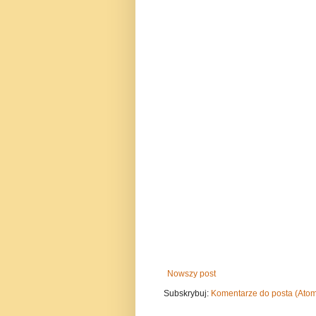
Nowszy post
Subskrybuj:
Komentarze do posta (Ato