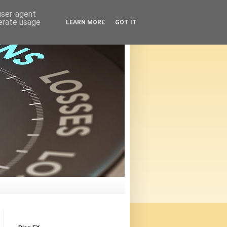
 user-agent
nerate usage
LEARN MORE
GOT IT