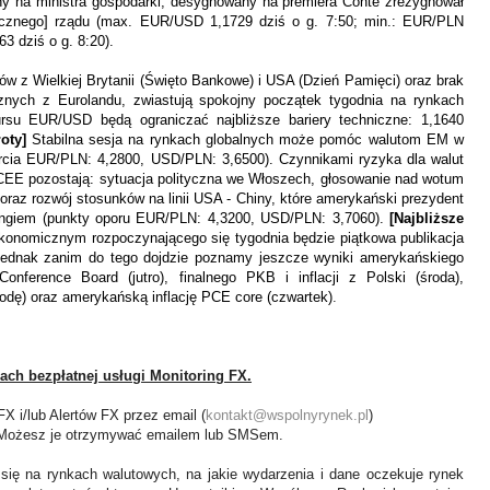
y na ministra gospodarki, desygnowany na premiera Conte zrezygnował
stycznego] rządu (max. EUR/USD 1,1729 dziś o g. 7:50; min.: EUR/PLN
3 dziś o g. 8:20).
ó
w z Wielkiej Brytanii (Święto Bankowe) i USA (Dzień Pamięci) oraz brak
cznych z Eurolandu, zwiastują spokojny początek tygodnia na rynkach
rsu EUR/USD będą ograniczać najbliższe bariery techniczne: 1,1640
łoty]
Stabilna sesja na rynkach globalnych może pom
ó
c walutom EM w
rcia EUR/PLN: 4,2800, USD/PLN: 3,6500). Czynnikami ryzyka dla walut
EE pozostają: sytuacja polityczna we Włoszech, głosowanie nad wotum
 oraz rozw
ó
j stosunk
ó
w na linii USA - Chiny, kt
ó
re amerykański prezydent
angiem (punkty oporu EUR/PLN: 4,3200, USD/PLN: 3,7060).
[Najbliższe
onomicznym rozpoczynającego się tygodnia będzie piątkowa publikacja
ednak zanim do tego dojdzie poznamy jeszcze wyniki amerykańskiego
onference Board (jutro), finalnego PKB i inflacji z Polski (środa),
odę) oraz amerykańską inflację PCE core (czwartek)
.
ach bezpłatnej usługi Monitoring FX.
 i/lub Alertów FX przez email (
kontakt@wspolnyrynek.pl
)
). Możesz je otrzymywać emailem lub SMSem.
 się na rynkach walutowych, na jakie wydarzenia i dane oczekuje rynek