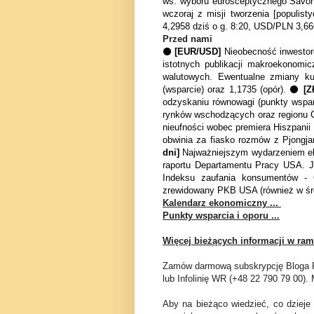
ws. wyboru eurosceptycznego Savon
wczoraj z misji tworzenia [populi
4,2958 dziś o g. 8:20, USD/PLN 3,666
Przed nami
⚫
[EUR/USD]
Nieobecność inwestor
istotnych publikacji makroekonomi
walutowych. Ewentualne zmiany ku
(wsparcie) oraz 1,1735 (op
ó
r). ⚫
[Z
odzyskaniu równowagi (punkty wspa
rynk
ó
w wschodzących oraz regionu C
nieufności wobec premiera Hiszpanii
obwinia za fiasko rozm
ó
w z Pjongj
dni]
Najważniejszym wydarzeniem ek
raportu Departamentu Pracy USA. J
Indeksu zaufania konsument
ó
w - C
zrewidowany PKB USA (r
ó
wnież w śr
Kalendarz ekonomiczny ...
Punkty wsparcia i oporu ...
Więcej bieżących informacji w ram
Zamów darmową subskrypcję Bloga FX
lub Infolinię WR (+48 22 790 79 00
Aby na bieżąco wiedzieć, co dzieje