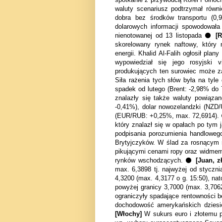
waluty scenariusz podtrzymał rów
dobra bez środk
ó
w transportu (0
dolarowych informacji spowodowała
nienotowanej od 13 listopada ⚫
[
skorelowany rynek naftowy, kt
ó
ry 
energii. Khalid Al-Falih ogłosił pl
wypowiedział się jego rosyjski vi
produkujących ten surowiec może 
Siła rażenia tych sł
ó
w była na tyle
spadek od lutego (Brent: -2,98% do 
znalazły się także waluty powiązan
-0,41%), dolar nowozelandzki (NZD/
(EUR/RUB: +0,25%, max. 72,6914)
kt
ó
ry znalazł się w opałach po tym j
podpisania porozumienia handlowe
Brytyjczyków. W ślad za rosnącym 
pikującymi cenami ropy oraz widmem
rynk
ó
w wschodzących. ⚫
[Juan, z
max. 6,3898 tj. najwyżej od styczni
4,3200 (max. 4,3177 o g. 15:50), na
powyżej granicy 3,7000 (max. 3,70
ograniczyły spadające rentowności 
dochodowość amerykańskich dziesię
[Włochy]
W sukurs euro i złotemu p