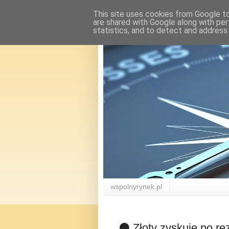
This site uses cookies from Google to 
are shared with Google along with per
statistics, and to detect and address
wspolnyrynek.pl
⚫ Złoty zyskuje po re