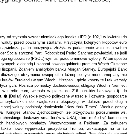
zy od stycznia wzrost niemieckiego indeksu IFO (z 102,1 w kwietniu do
j waluty przed poważnymi stratami. Przyczyną kolejnych kłopotów euro
 największa partia opozycyjna złożyła w parlamencie wniosek o wotum
der Socjalistycznej Partii Robotniczej Pedro Sanchez powiedział, że jeśli
to jego ugrupowanie (PSOE) wymusi przedterminowe wybory. W ten sposób
iązanych z obsadą i planami nowego gabinetu premiera Włoch Giuseppe
Hiszpanii. Zdaniem analityk
ó
w banku Morgan Stanley, Europejski Bank
uższego utrzymania swojej ultra luźnej polityki monetarnej aby nie
krajów Eurolandu w tym Włoch i Hiszpanii, gdzie koszty te i tak wzrosły
itycznych. R
ó
żnica pomiędzy dochodowością obligacji Włoch i Niemiec,
w strefie euro, wzrosła w piątek do 216 punkt
ó
w bazowych tj. do
at. ⚫
[Dolar]
Wysokie ryzyko polityczne w trzeciej i czwartej gospodarce
amerykańskich do zwiększenia ekspozycji w dolarze przed długim
lonej waluty podniosły doniesienia "New York Times". Według gazety
ali Kongres Stan
ó
w Zjednoczonych, że przygotowali porozumienie ws.
o chińskiego dostawcy smartfon
ó
w w USA), które może być kamieniem
jach handlowych pomiędzy Waszyngtonem a Pekinem. Za zakup
em
y także nowe wypowiedzi prezydenta Trumpa, wskazujące na to że
nej, odwołane w czwartek, może się jednak odbyć. Pomyślny dla zielonej