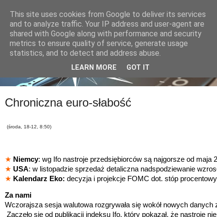
This site uses cookies from Google to deliver its services
and to analyze traffic. Your IP address and user-agent are
shared with Google along with performance and security
metrics to ensure quality of service, generate usage
statistics, and to detect and address abuse.
LEARN MORE
GOT IT
Chroniczna euro-słabość
(środa, 18-12, 8:50)
★
Niemcy
: wg Ifo nastroje przedsiębiorców są najgorsze od maja 
★
USA
: w listopadzie sprzedaż detaliczna nadspodziewanie wzros
★
Kalendarz Eko:
decyzja i projekcje FOMC dot. stóp procentow
Za nami
Wczorajsza sesja walutowa rozgrywała się wokół nowych danych
Zaczęło się od publikacji indeksu Ifo, który pokazał, że nastroje 