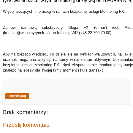
rynki wschodzące, w tym do Polski (punkty wsparcia EUR/PLN: 4
Więcej bieżących informacji w ramach bezpłatnej usługi Monitoring FX.
Zamów darmową subskrypcję Bloga FX (e-mail) i/lub Ale
(kontakt@wspolnyrynek.pl) lub Infolinię WR (+48 22 790 79 00).
Aby na bieżąco wiedzieć, co dzieje się na rynkach walutowych, na jakie
oraz jak mogą one wpłynąć na kursy walut zostań aktywnym Uczestniki
bezpłatnej usługi Monitoring FX. Nasi eksperci stale monitorują sytuac
znaleźć najlepszy dla Twojej firmy moment i kurs transakcji.
Udostępnij
Brak komentarzy:
Prześlij komentarz