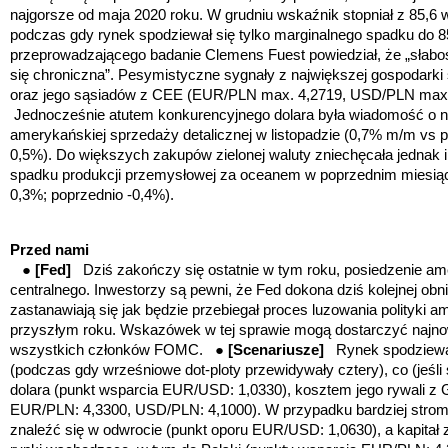
najgorsze od maja 2020 roku. W grudniu wskaźnik stopniał z 85,6 w 
podczas gdy rynek spodziewał się tylko marginalnego spadku do 85
przeprowadzającego badanie Clemens Fuest powiedział, że „słaboś
się chroniczna”. Pesymistyczne sygnały z największej gospodarki
oraz jego sąsiadów z CEE (EUR/PLN max. 4,2719, USD/PLN max
Jednocześnie atutem konkurencyjnego dolara była wiadomość o
amerykańskiej sprzedaży detalicznej w listopadzie (0,7% m/m vs 
0,5%). Do większych zakupów zielonej waluty zniechęcała jednak
spadku produkcji przemysłowej za oceanem w poprzednim miesiącu
0,3%; poprzednio -0,4%).
Przed nami
●
[Fed]
Dziś zakończy się ostatnie w tym roku, posiedzenie a
centralnego. Inwestorzy są pewni, że Fed dokona dziś kolejnej obniż
zastanawiają się jak będzie przebiegał proces luzowania polityki a
przyszłym roku.
Wskazówek w tej sprawie mogą dostarczyć najnow
wszystkich członk
ó
w FOMC.
●
[Scenariusze]
Rynek spodziewa 
(podczas gdy wrześniowe dot-ploty przewidywały cztery), co (jeśli
dolara (punkt wsparcia EUR/USD: 1,0330), kosztem jego rywali z 
EUR/PLN: 4,3300, USD/PLN: 4,1000). W przypadku bardziej strome
znaleźć się w odwrocie (punkt oporu EUR/USD: 1,0630), a kapitał z