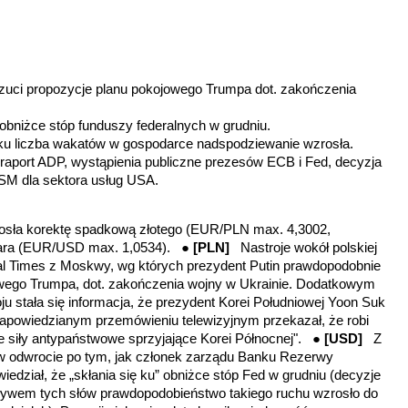
zuci propozycje planu pokojowego Trumpa dot. zakończenia
 obniżce stóp funduszy federalnych w grudniu.
ku liczba wakatów w gospodarce nadspodziewanie wzrosła.
raport ADP, wystąpienia publiczne prezesów ECB i Fed, decyzja
SM dla sektora usług USA.
osła korektę spadkową złotego (EUR/PLN max. 4,3002,
lara (EUR/USD max. 1,0534). ●
[PLN]
Nastroje wokół polskiej
ial Times z Moskwy, wg których prezydent Putin prawdopodobnie
owego Trumpa, dot. zakończenia wojny w Ukrainie. Dodatkowym
u stała się informacja, że prezydent Korei Południowej Yoon Suk
apowiedzianym przemówieniu telewizyjnym przekazał, że robi
 siły antypaństwowe sprzyjające Korei Północnej"
. ●
[USD]
Z
ię w odwrocie po tym, jak członek zarządu Banku Rezerwy
iedział, że „skłania się ku” obniżce stóp Fed w grudniu (decyzje
wem tych słów prawdopodobieństwo takiego ruchu wzrosło do