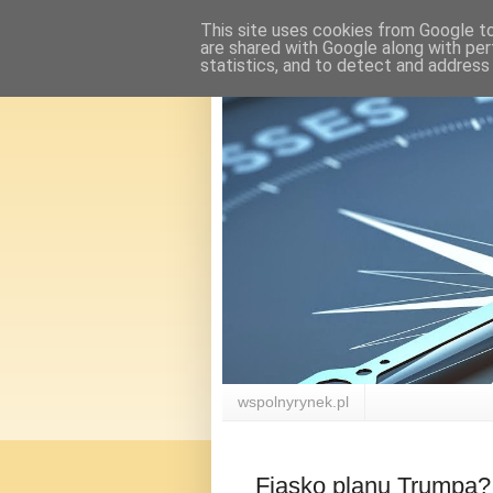
This site uses cookies from Google to 
are shared with Google along with per
statistics, and to detect and address
wspolnyrynek.pl
Fiasko planu Trumpa?