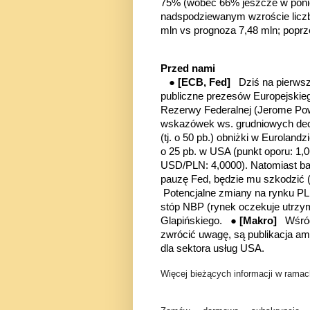
75% (wobec 66% jeszcze w ponied
nadspodziewanym wzroście licz
mln vs prognoza 7,48 mln; poprz
Przed nami
●
[ECB, Fed]
Dziś na pierws
publiczne prezesów Europejskieg
Rezerwy Federalnej (Jerome Pow
wskazówek ws. grudniowych dec
(tj. o 50 pb.) obniżki w Eurolan
o 25 pb. w USA (punkt oporu: 1,
USD/PLN: 4,0000). Natomiast bar
pauzę Fed,
będzie mu szkodzić
Potencjalne zmiany na rynku P
stóp NBP (rynek oczekuje utrzym
Glapińskiego. ●
[Makro]
Wśród
zwrócić uwagę, są publikacja a
dla sektora usług USA.
Więcej bieżących informacji w ramach