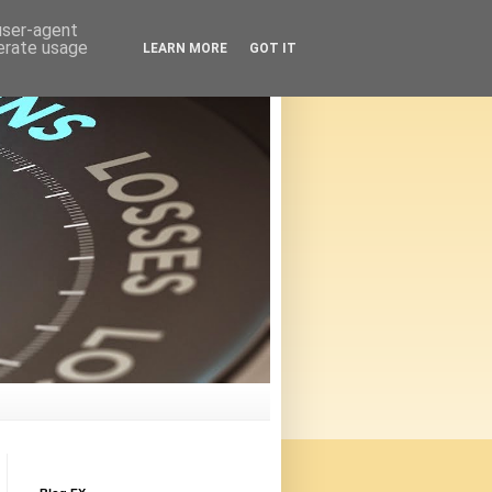
 user-agent
nerate usage
LEARN MORE
GOT IT