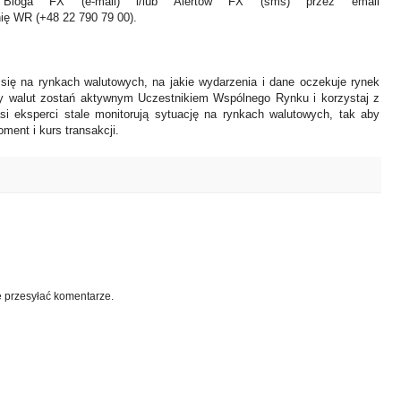
Bloga FX (e-mail) i/lub Alertów FX (sms) przez email
nię WR (+48 22 790 79 00).
 się na rynkach walutowych, na jakie wydarzenia i dane oczekuje rynek
y walut zostań aktywnym Uczestnikiem Wspólnego Rynku i korzystaj z
asi eksperci stale monitorują sytuację na rynkach walutowych, tak aby
ment i kurs transakcji.
e przesyłać komentarze.