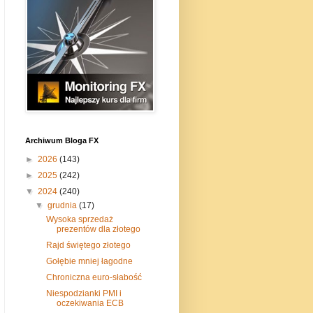
Archiwum Bloga FX
►
2026
(143)
►
2025
(242)
▼
2024
(240)
▼
grudnia
(17)
Wysoka sprzedaż
prezentów dla złotego
Rajd świętego złotego
Gołębie mniej łagodne
Chroniczna euro-słabość
Niespodzianki PMI i
oczekiwania ECB