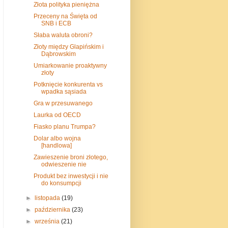
Złota polityka pieniężna
Przeceny na Święta od
SNB i ECB
Słaba waluta obroni?
Złoty między Glapińskim i
Dąbrowskim
Umiarkowanie proaktywny
złoty
Potknięcie konkurenta vs
wpadka sąsiada
Gra w przesuwanego
Laurka od OECD
Fiasko planu Trumpa?
Dolar albo wojna
[handlowa]
Zawieszenie broni złotego,
odwieszenie nie
Produkt bez inwestycji i nie
do konsumpcji
►
listopada
(19)
►
października
(23)
►
września
(21)