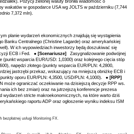
ziałek). Pozycji zielonej waluty broniła wiadomość o
by wakatów w gospodarce USA wg JOLTS w październiku (7,744
ednio 7,372 mln).
zym planie wydarzeń ekonomicznych znajdują się wystąpienia
o Banku Centralnego (Christine Lagarde) oraz amerykańskiej
ell). W ich wypowiedziach inwestorzy będą doszukiwać się
yzji ECB i Fed. ●
[Scenariusze]
Zasygnalizowanie podwójnej
dzie (punkt wsparcia EUR/USD: 1,0300)
oraz kolejnego cięcia stóp
0600), napędzi złotego
(punkty wsparcia EUR/PLN: 4,2800,
dziej jastrzębi przekaz, wskazujący na mniejszą obniżkę ECB i
(punkty oporu EUR/PLN: 4,3500, USD/PLN: 4,1000)
. ●
[RPP]
LN może ograniczać oczekiwanie na dzisiejszą decyzje RPP ws.
ania ich bez zmian) oraz na jutrzejszą konferencje prezesa
 wydarzeń stricte makroekonomicznych, na które warto dziś
merykańskiego raportu ADP oraz ogłoszenie wyniku indeksu ISM
 bezpłatnej usługi Monitoring FX.