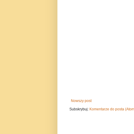
Nowszy post
Subskrybuj:
Komentarze do posta (Ato