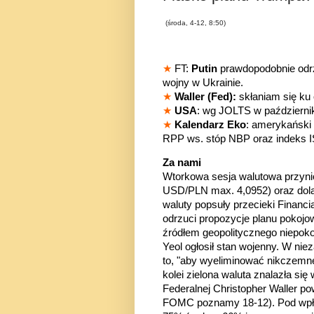
(środa, 4-12, 8:50)
★
FT:
Putin
prawdopodobnie odr
wojny w Ukrainie.
★
Waller (Fed):
skłaniam się ku
★
USA
: wg JOLTS w październi
★
Kalendarz Eko
: amerykański 
RPP ws. stóp NBP oraz indeks I
Za nami
Wtorkowa sesja walutowa przyni
USD/PLN max. 4,0952) oraz do
waluty popsuły przecieki Financ
odrzuci propozycje planu pokoj
źródłem geopolitycznego niepokoj
Yeol ogłosił stan wojenny.
W niez
to, "aby wyeliminować nikczemne
kolei zielona waluta znalazła s
Federalnej Christopher Waller pow
FOMC poznamy 18-12). Pod wpły