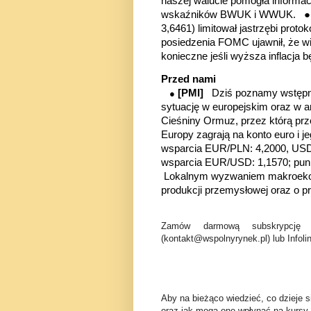
naszej walucie pomogła informa
wskaźników BWUK i WWUK.
3,6461) limitował jastrzębi proto
posiedzenia FOMC ujawnił, że w
konieczne jeśli wyższa inflacja 
Przed nami
[PMI]
Dziś poznamy wstępn
●
sytuację w europejskim oraz w a
Cieśniny Ormuz, przez którą pr
Europy zagrają na konto euro i 
wsparcia EUR/PLN: 4,2000, USD/
wsparcia EUR/USD: 1,1570;
pun
Lokalnym wyzwaniem makroekon
produkcji przemysłowej oraz o 
Zamów darmową subskrypcję 
(kontakt@wspolnyrynek.pl) lub Infoli
Aby na bieżąco wiedzieć, co dzieje s
oraz jak mogą one wpłynąć na kursy