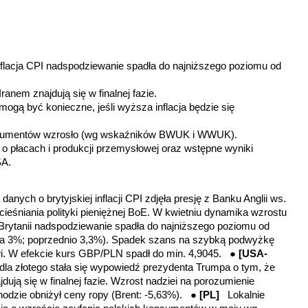
inflacja CPI nadspodziewanie spadła do najniższego poziomu od
anem znajdują się w finalnej fazie.
mogą być konieczne, jeśli wyższa inflacja będzie się
sumentów wzrosło (wg wskaźników BWUK i WWUK).
 o płacach i produkcji przemysłowej oraz wstępne wyniki
SA.
danych o brytyjskiej inflacji CPI zdjęła presję z Banku Anglii ws.
ieśniania polityki pieniężnej BoE. W kwietniu dynamika wzrostu
Brytanii nadspodziewanie spadła do najniższego poziomu od
za 3%; poprzednio 3,3%). Spadek szans na szybką podwyżkę
owi. W efekcie kurs GBP/PLN spadł do min. 4,9045.
●
[USA-
la złotego stała się wypowiedź prezydenta Trumpa o tym, że
ją się w finalnej fazie. Wzrost nadziei na porozumienie
odzie obniżył ceny ropy (Brent: -5,63%).
●
[PL]
Lokalnie