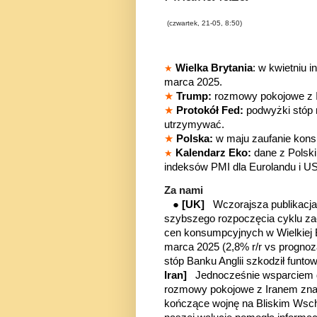
(czwartek, 21-05, 8:50)
Wielka Brytania
: w kwietniu 
★
marca 2025.
★
Trump:
rozmowy pokojowe z Ir
★
Protokół Fed:
podwyżki stóp 
utrzymywać.
★
Polska:
w maju zaufanie kon
Kalendarz Eko:
dane z Polski
★
indeksów PMI dla Eurolandu i U
Za nami
●
[UK]
Wczorajsza publikacja 
szybszego rozpoczęcia cyklu zac
cen konsumpcyjnych w Wielkiej 
marca 2025 (2,8% r/r vs progno
stóp Banku Anglii szkodził funt
Iran]
Jednocześnie wsparciem d
rozmowy pokojowe z Iranem znajdu
kończące wojnę na Bliskim Wsch