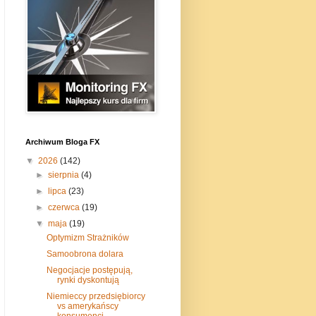
Archiwum Bloga FX
▼
2026
(142)
►
sierpnia
(4)
►
lipca
(23)
►
czerwca
(19)
▼
maja
(19)
Optymizm Strażników
Samoobrona dolara
Negocjacje postępują,
rynki dyskontują
Niemieccy przedsiębiorcy
vs amerykańscy
konsumenci