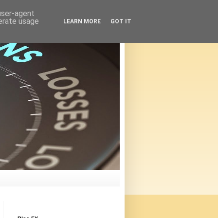
 user-agent
nerate usage
LEARN MORE
GOT IT