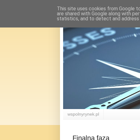
This site uses cookies from Google to 
are shared with Google along with per
statistics, and to detect and address
wspolnyrynek.pl
Finalna faza