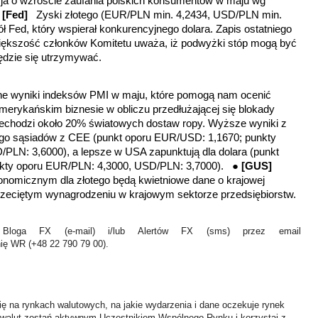
cja o wzroście zaufania polskich konsumentów w maju wg
●
[Fed]
Zyski złotego (EUR/PLN min. 4,2434, USD/PLN min.
kół Fed, który wspierał konkurencyjnego dolara.
Zapis ostatniego
iększość członków Komitetu uważa, iż podwyżki stóp mogą być
będzie się utrzymywać.
e wyniki indeksów PMI w maju, które pomogą nam ocenić
merykańskim biznesie w obliczu przedłużającej się blokady
zechodzi około 20% światowych dostaw ropy. Wyższe wyniki z
jego sąsiadów z CEE (punkt oporu EUR/USD: 1,1670; punkty
PLN: 3,6000), a lepsze w USA zapunktują dla dolara (punkt
kty oporu EUR/PLN: 4,3000, USD/PLN: 3,7000). ●
[GUS]
omicznym dla złotego będą kwietniowe dane o krajowej
przeciętym wynagrodzeniu w krajowym sektorze przedsiębiorstw.
Bloga FX (e-mail) i/lub Alertów FX (sms) przez email
nię WR (+48 22 790 79 00).
ię na rynkach walutowych, na jakie wydarzenia i dane oczekuje rynek
 walut zostań aktywnym Uczestnikiem Wspólnego Rynku i korzystaj z