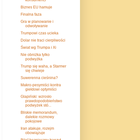
Biznes EU hamuje
Finalna faza
Gra w planowanie i
odwoływanie
Trumpowi czas ucieka
Dolar nie traci cierpliwości
Świat wg Trumpa i Xi
Nie obniżka tylko
podwyżka
Trump się waha, a Starmer
się chwieje
Suwerenna cieśnina?
Makro-pesymiści kontra
giełdowi optymiści
Glapiński: wzrosło
prawdopodobieństwo
podwyżek stó...
Bliskie memorandum,
dalekie rozmowy
pokojowe
Iran atakuje, rozejm
obowiązuje
[Nie] bezpieczny tranzyt