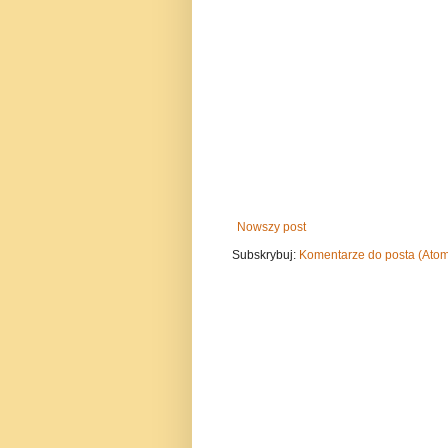
Nowszy post
Subskrybuj:
Komentarze do posta (Ato