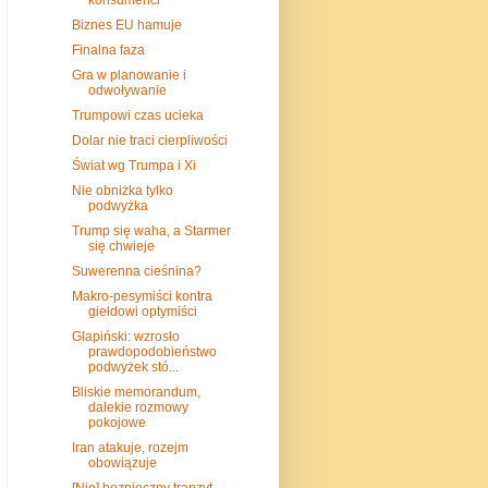
Biznes EU hamuje
Finalna faza
Gra w planowanie i
odwoływanie
Trumpowi czas ucieka
Dolar nie traci cierpliwości
Świat wg Trumpa i Xi
Nie obniżka tylko
podwyżka
Trump się waha, a Starmer
się chwieje
Suwerenna cieśnina?
Makro-pesymiści kontra
giełdowi optymiści
Glapiński: wzrosło
prawdopodobieństwo
podwyżek stó...
Bliskie memorandum,
dalekie rozmowy
pokojowe
Iran atakuje, rozejm
obowiązuje
[Nie] bezpieczny tranzyt