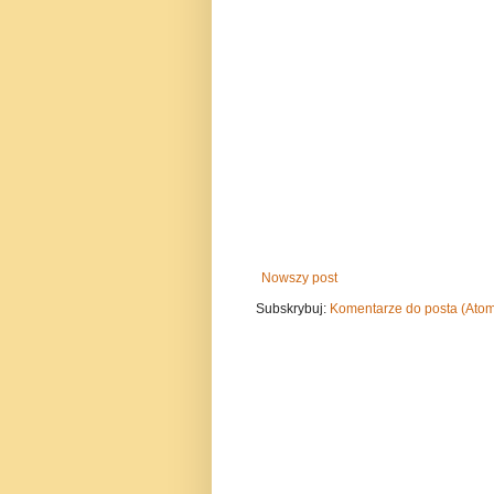
Nowszy post
Subskrybuj:
Komentarze do posta (Ato