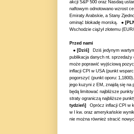
akcji S&P 500 oraz Nasdaq ust
naftowym odnotowano wzrost cen 
Emiraty Arabskie, a Stany Zjedn
ominąć blokadę morską. ●
[P
Wschodzie ciążył złotemu (EUR/
Przed nami
●
[Dziś]
Dziś jedynym wartym 
publikacja danych nt. sprzedaż
może poprawić wyjściową pozycj
inflacji CPI w USA (punkt wspar
pogorszyć (punkt oporu: 1,1800).
jego kuzyni z EM, znajdą się na
będą limitować najbliższe punkt
straty ograniczą najbliższe pu
tydzień]
Oprócz inflacji CPI w 
w I kw. oraz amerykańskie wyniki
nie można również stracić nowyc