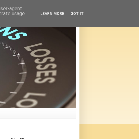
 user-agent
nerate usage
LEARN MORE
GOT IT