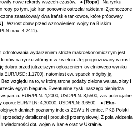
anowiły nowe rekordy wszech-czasów. ●
[Ropa]
Na rynku
ropy po tym, jak Iran ponownie ostrzelał rakietami Zjednoczone
oczone zaatakowały dwa irańskie tankowce, które próbowały
LN]
Wzrost obaw przed wznowieniem wojny na Bliskim
PLN max. 4,2411).
odnotowania wydarzeniem stricte makroekonomicznym jest
y domów na rynku wtórnym w kwietniu. Jej prognozowany wzrost
ę dolara przed jutrzejszym ogłoszeniem kwietniowego wyniku
cia EUR/USD: 1,1700), natomiast ew. spadek mógłby ją
 Bez względu na to, w którą stronę podąży zielona waluta, złoty i
 przeciwległym biegunie. Ewentualne zyski naszego pieniądza
y wsparcia: EUR/PLN: 4,2000, USD/PLN: 3,5500, zaś potencjalne
nkty oporu: EUR/PLN: 4,30000, USD/PLN: 3,6500. ●
[Eko-
kolejnych daniach poznamy indeks ZEW z Niemiec, PKB Polski
 sprzedaży detalicznej i produkcji przemysłowej. Z pola widzenia
h wiadomości dot. wojen w Iranie oraz w Ukrainie.