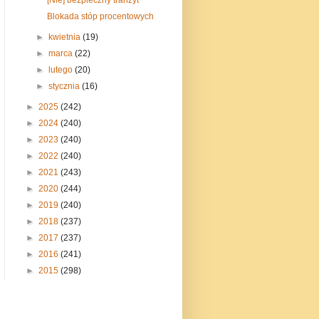
Blokada stóp procentowych
►
kwietnia
(19)
►
marca
(22)
►
lutego
(20)
►
stycznia
(16)
►
2025
(242)
►
2024
(240)
►
2023
(240)
►
2022
(240)
►
2021
(243)
►
2020
(244)
►
2019
(240)
►
2018
(237)
►
2017
(237)
►
2016
(241)
►
2015
(298)