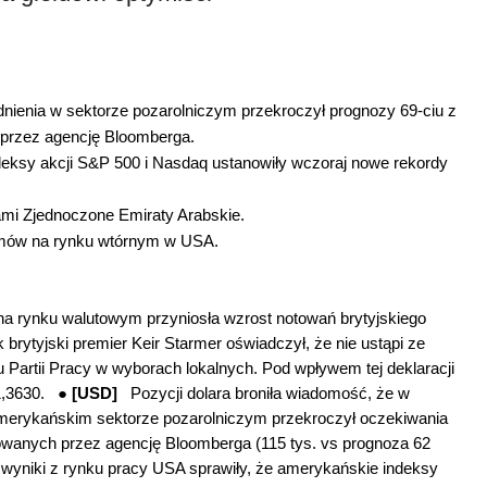
udnienia w sektorze pozarolniczym przekroczył prognozy 69-ciu z
 przez agencję Bloomberga.
eksy akcji S&P 500 i Nasdaq ustanowiły wczoraj nowe rekordy
ami Zjednoczone Emiraty Arabskie.
mów na rynku wtórnym w USA.
a rynku walutowym przyniosła wzrost notowań brytyjskiego
ak brytyjski premier Keir Starmer oświadczył, że nie ustąpi ze
Partii Pracy w wyborach lokalnych. Pod wpływem tej deklaracji
1,3630. ●
[USD]
Pozycji dolara broniła wiadomość, że w
 amerykańskim sektorze pozarolniczym przekroczył oczekiwania
owanych przez agencję Bloomberga (115 tys. vs prognoza 62
e wyniki z rynku pracy USA sprawiły, że amerykańskie indeksy