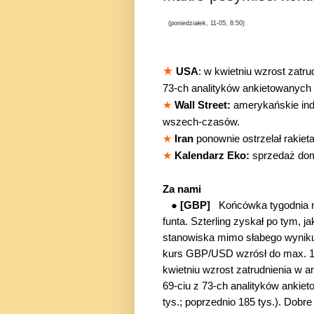
(poniedziałek, 11-05, 8:50)
★
USA
: w kwietniu wzrost zatr
73-ch analityków ankietowanych
★
Wall Street:
amerykańskie ind
wszech-czasów.
★
Iran
ponownie ostrzelał rakiet
★
Kalendarz Eko:
sprzedaż do
Za nami
●
[GBP]
Końcówka tygodnia n
funta. Szterling zyskał po tym, j
stanowiska mimo słabego wyniku 
kurs GBP/USD wzrósł do max. 
kwietniu wzrost zatrudnienia w
69-ciu z 73-ch
analityków ankiet
tys.; poprzednio 185 tys.). Dobr