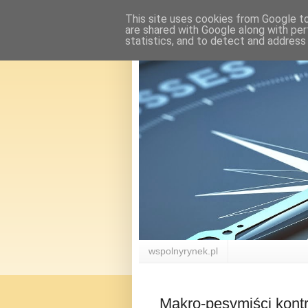
This site uses cookies from Google to 
are shared with Google along with per
statistics, and to detect and address
wspolnyrynek.pl
Makro-pesymiści kontr