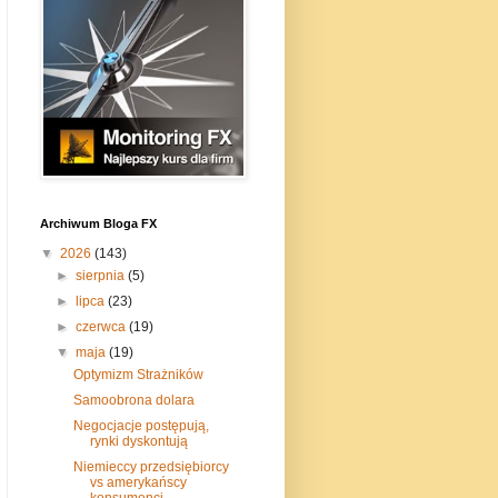
Archiwum Bloga FX
▼
2026
(143)
►
sierpnia
(5)
►
lipca
(23)
►
czerwca
(19)
▼
maja
(19)
Optymizm Strażników
Samoobrona dolara
Negocjacje postępują,
rynki dyskontują
Niemieccy przedsiębiorcy
vs amerykańscy
konsumenci