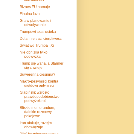
Biznes EU hamuje
Finalna faza
Gra w planowanie i
odwoływanie
Trumpowi czas ucieka
Dolar nie traci cierpliwości
Świat wg Trumpa i Xi
Nie obniżka tylko
podwyżka
Trump się waha, a Starmer
się chwieje
Suwerenna cieśnina?
Makro-pesymiści kontra
giełdowi optymiści
Glapiński: wzrosło
prawdopodobieństwo
podwyżek stó...
Bliskie memorandum,
dalekie rozmowy
pokojowe
Iran atakuje, rozejm
obowiązuje
[Nie] bezpieczny tranzyt