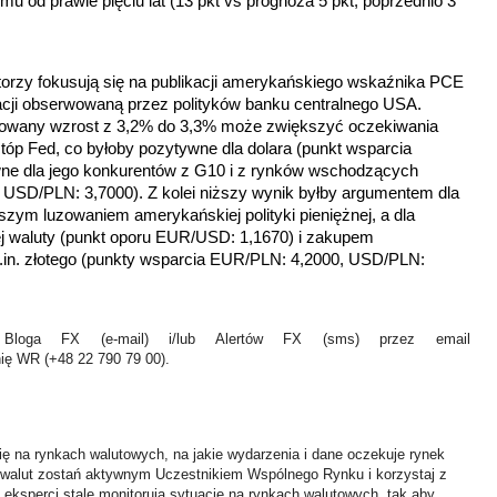
 od prawie pięciu lat (13 pkt vs prognoza 5 pkt; poprzednio 3
orzy fokusują się na publikacji amerykańskiego wskaźnika PCE
flacji obserwowaną przez polityków banku centralnego USA.
owany wzrost z 3,2% do 3,3% może zwiększyć oczekiwania
tóp Fed, co byłoby pozytywne dla dolara
(punkt wsparcia
ne dla jego
konkurentów z G10 i z rynków wschodzących
, USD/PLN: 3,7000).
Z kolei niższy wynik byłby argumentem dla
zym luzowaniem amerykańskiej polityki pieniężnej, a dla
ej waluty (punkt oporu EUR/USD: 1,1670) i zakupem
.in. złotego (punkty wsparcia EUR/PLN: 4,2000, USD/PLN:
Bloga FX (e-mail) i/lub Alertów FX (sms) przez email
nię WR (+48 22 790 79 00).
ię na rynkach walutowych, na jakie wydarzenia i dane oczekuje rynek
 walut zostań aktywnym Uczestnikiem Wspólnego Rynku i korzystaj z
i eksperci stale monitorują sytuację na rynkach walutowych, tak aby