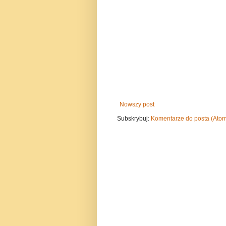
Nowszy post
Subskrybuj:
Komentarze do posta (Ato