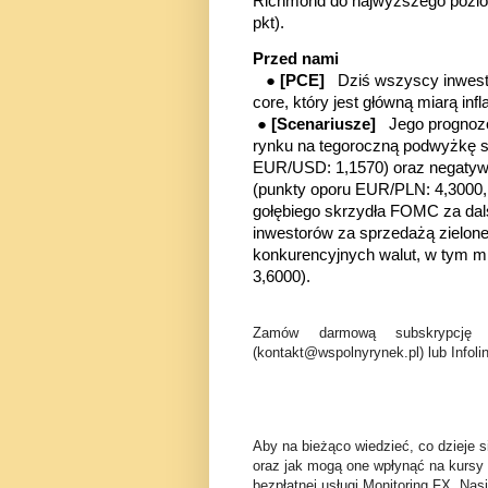
Richmond do najwyższego poziomu
pkt).
Przed nami
●
[PCE]
Dziś wszyscy inwest
core, który jest główną miarą in
●
[Scenariusze]
Jego prognoz
rynku na tegoroczną podwyżkę s
EUR/USD: 1,1570)
oraz negatyw
(punkty oporu EUR/PLN: 4,3000
gołębiego skrzydła FOMC za dals
inwestorów za sprzedażą zielon
konkurencyjnych walut, w tym m
3,6000).
Zamów darmową subskrypcję 
(kontakt@wspolnyrynek.pl) lub Infoli
Aby na bieżąco wiedzieć, co dzieje s
oraz jak mogą one wpłynąć na kursy
bezpłatnej usługi Monitoring FX. Nas