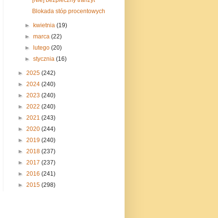
Blokada stóp procentowych
►
kwietnia
(19)
►
marca
(22)
►
lutego
(20)
►
stycznia
(16)
►
2025
(242)
►
2024
(240)
►
2023
(240)
►
2022
(240)
►
2021
(243)
►
2020
(244)
►
2019
(240)
►
2018
(237)
►
2017
(237)
►
2016
(241)
►
2015
(298)