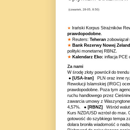
(czwartek, 28-05, 8:50)
Irański Korpus Strażników Rewo
★
prawdopodobne
.
★
Reuters:
Teheran
zobowiązał 
★
Bank Rezerwy Nowej Zeland
polityki monetarnej RBNZ.
★
Kalendarz Eko:
inflacja PCE
Za nami
W środę złoty powrócił do tren
●
[USA-Iran
]
PLN oraz inne ryz
Rewolucji Islamskiej (IRGC) oce
prawdopodobne. Poza tym agencj
ruchu handlowego przez Cieśnin
zawarcia umowy z Waszyngtonem.
4,57%. ●
[RBNZ]
Wśród walut z
Kurs NZD/USD wzrósł do max. 0,
gotowość do szybkiego tempa zac
dolara broniła wiadomość o nad