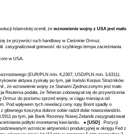
lucji Islamskiej ocenił, że
wznowienie wojny z USA jest mało
się że przywróci ruch handlowy w Cieśninie Ormuz.
ii
zasygnalizował gotowość do szybkiego tempa zacieśniania
 core w USA.
du wzrostowego (EUR/PLN min. 4,2307, USD/PLN min. 3,6311).
ykowne aktywa zyskały po tym, jak Irański Korpus Strażników
nił , że wznowienie wojny ze Stanami Zjednoczonymi jest mało
a Reutersa podała, że Teheran zobowiązał się do przywrócenia
ę Ormuz do poziomu sprzed wojny, w ciągu miesiąca od
 Pod wpływem tych rewelacji ceny ropy Brent spadły o
 głównego koszyka dobrze sobie radził dolar nowozelandzki.
5911 po tym, jak Bank Rezerwy Nowej Zelandii zasygnalizował
ieśniania polityki monetarnej kiwi-landu. ●
[USD]
Pozycji
spodziewanym wzroście aktywności produkcyjnej w okręgu Fed z