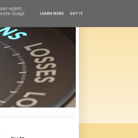
 user-agent
nerate usage
LEARN MORE
GOT IT