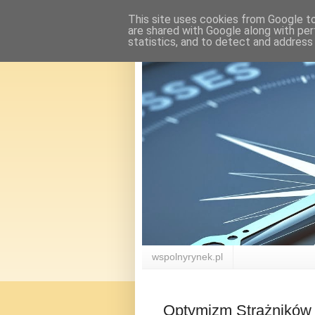
This site uses cookies from Google to 
are shared with Google along with per
statistics, and to detect and address
wspolnyrynek.pl
Optymizm Strażników