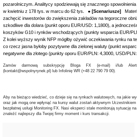
pozarolniczym. Analitycy spodziewają się znacznego spowolnienia
w kwietniu z 178 tys. w marcu do 62 tys. ●
[Scenariusze]
Materia
zachęcić inwestorów do zwiększenia zakładów na tegoroczne obni
szkodliwe dla dolara
(punkt oporu EUR/USD: 1,1800)
, a jednocześn
koszyków G10 i rynków wschodzących (punkty wsparcia EUR/PLN
Z kolei wyższy wynik NFP mógłby ożywić oczekiwania rynku na t
co rzecz jasna byłoby pozytywne dla zielonej waluty (punkt wspa
negatywne dla złotego (
punkty oporu EUR/PLN: 4,3000, USD/PLN:
Zamów darmową subskrypcję Bloga FX (e-mail) i/lub Ale
(kontakt@wspolnyrynek.pl) lub Infolinię WR (+48 22 790 79 00).
Aby na bieżąco wiedzieć, co dzieje się na rynkach walutowych, na jakie wy
oraz jak mogą one wpłynąć na kursy walut zostań aktywnym Uczestnikiem 
bezpłatnej usługi Monitoring FX. Nasi eksperci stale monitorują sytuację n
znaleźć najlepszy dla Twojej firmy moment i kurs transakcji.