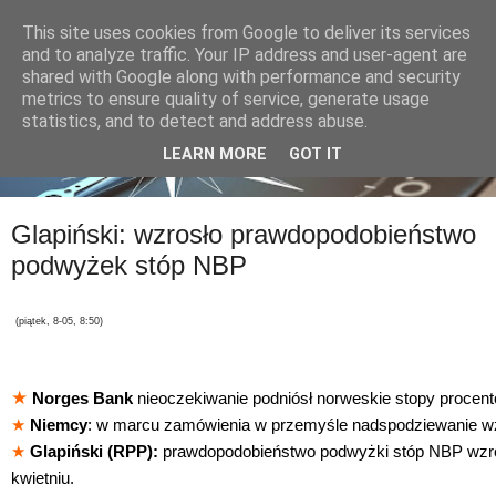
This site uses cookies from Google to deliver its services
and to analyze traffic. Your IP address and user-agent are
shared with Google along with performance and security
metrics to ensure quality of service, generate usage
statistics, and to detect and address abuse.
LEARN MORE
GOT IT
Glapiński: wzrosło prawdopodobieństwo
podwyżek stóp NBP
(piątek, 8-05, 8:50)
★
Norges Bank
nieoczekiwanie podniósł norweskie stopy procen
★
Niemcy
: w marcu zamówienia w przemyśle nadspodziewanie wz
★
Glapiński (RPP):
prawdopodobieństwo podwyżki stóp NBP wzro
kwietniu.