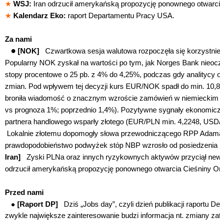
★
WSJ:
Iran odrzucił amerykańską propozycję ponownego otwarc
★
Kalendarz Eko:
raport Departamentu Pracy USA.
Za nami
●
[NOK]
Czwartkowa sesja walutowa rozpoczęła się korzystnie
Popularny NOK zyskał na wartości po tym, jak Norges Bank nieoc
stopy procentowe o 25 pb. z 4% do 4,25%, podczas gdy analitycy o
zmian. Pod wpływem tej decyzji kurs EUR/NOK spadł do min. 10
broniła wiadomość o znacznym wzroście zamówień w niemiecki
vs prognoza 1%; poprzednio 1,4%). Pozytywne sygnały ekonomic
partnera handlowego wsparły złotego (EUR/PLN min. 4,2248, US
Lokalnie złotemu dopomogły słowa przewodniczącego RPP Adama
prawdopodobieństwo podwyżek stóp NBP wzrosło od posiedzenia
Iran]
Zyski PLNa oraz innych ryzykownych aktywów przyciął news
odrzucił amerykańską propozycję ponownego otwarcia Cieśniny 
Przed nami
●
[Raport DP]
Dziś „Jobs day”, czyli dzień publikacji raportu
zwykle największe zainteresowanie budzi informacja nt. zmiany za