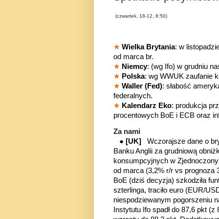
(czwartek, 18-12, 8:50)
★
Wielka Brytania
: w listopadz
od marca br.
★
Niemcy
: (wg Ifo) w grudniu n
★
Polska
: wg WWUK zaufanie k
★
Waller (Fed)
: słabość ameryk
federalnych.
★
Kalendarz Eko
: produkcja pr
procentowych BoE i ECB oraz in
Za nami
●
[UK]
Wczorajsze dane o bryt
Banku Anglii za grudniową obniż
konsumpcyjnych w Zjednoczonym
od marca (3,2% r/r vs prognoza 
BoE (dziś decyzja) szkodziła f
szterlinga, traciło euro (EUR/US
niespodziewanym pogorszeniu na
Instytutu Ifo spadł do 87,6 pkt (