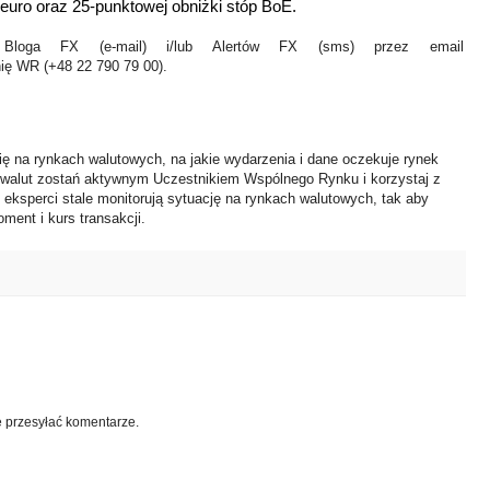
 euro oraz 25-punktowej obniżki stóp BoE.
Bloga FX (e-mail) i/lub Alertów FX (sms) przez email
nię WR (+48 22 790 79 00).
ię na rynkach walutowych, na jakie wydarzenia i dane oczekuje rynek
 walut zostań aktywnym Uczestnikiem Wspólnego Rynku i korzystaj z
i eksperci stale monitorują sytuację na rynkach walutowych, tak aby
ment i kurs transakcji.
e przesyłać komentarze.