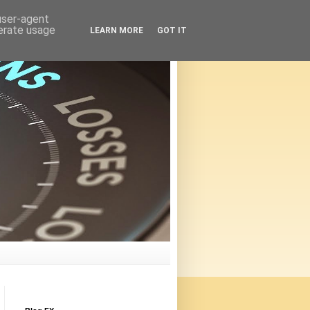
 user-agent
nerate usage
LEARN MORE
GOT IT