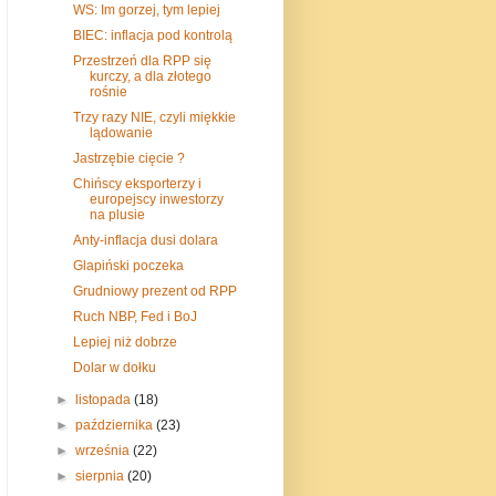
WS: Im gorzej, tym lepiej
BIEC: inflacja pod kontrolą
Przestrzeń dla RPP się
kurczy, a dla złotego
rośnie
Trzy razy NIE, czyli miękkie
lądowanie
Jastrzębie cięcie ?
Chińscy eksporterzy i
europejscy inwestorzy
na plusie
Anty-inflacja dusi dolara
Glapiński poczeka
Grudniowy prezent od RPP
Ruch NBP, Fed i BoJ
Lepiej niż dobrze
Dolar w dołku
►
listopada
(18)
►
października
(23)
►
września
(22)
►
sierpnia
(20)