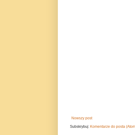
Nowszy post
Subskrybuj:
Komentarze do posta (Ato