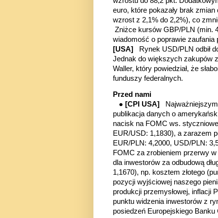
wzrostu do 88,2 pkt. Dodatkowym 
euro, które pokazały brak zmian 
wzrost z 2,1% do 2,2%), co zmn
Zniżce kursów GBP/PLN (min. 4,
wiadomość o poprawie zaufani
[USA]
Rynek USD/PLN odbił do p
Jednak do większych zakupów zie
Waller, który powiedział, że sł
funduszy federalnych.
Przed nami
●
[CPI USA]
Najważniejszym w
publikacja danych o amerykańskie
nacisk na FOMC ws. styczniowej 
EUR/USD: 1,1830), a zarazem po
EUR/PLN: 4,2000, USD/PLN: 3,55
FOMC za zrobieniem przerwy w lu
dla inwestorów za odbudową dług
1,1670), np. kosztem złotego (
pu
pozycji wyjściowej naszego pien
produkcji przemysłowej, inflacji 
punktu widzenia inwestorów z r
posiedzeń Europejskiego Banku C