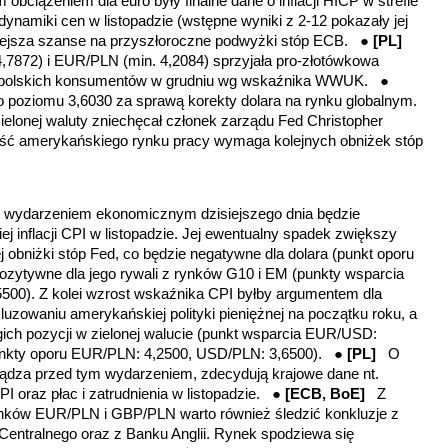
obciążeniem dla euro były finalne dane o inflacji HICP w strefie
dynamiki cen w listopadzie (wstępne wyniki z 2-12 pokazały jej
iejsza szanse na przyszłoroczne podwyżki stóp ECB. ●
[PL]
7872) i EUR/PLN (min. 4,2084) sprzyjała pro-złotówkowa
a polskich konsumentów w grudniu wg wskaźnika WWUK. ●
oziomu 3,6030 za sprawą korekty dolara na rynku globalnym.
lonej waluty zniechęcał członek zarządu Fed Christopher
abość amerykańskiego rynku pracy wymaga kolejnych obniżek stóp
ydarzeniem ekonomicznym dzisiejszego dnia będzie
j inflacji CPI w listopadzie. Jej ewentualny spadek zwiększy
obniżki stóp Fed, co będzie negatywne dla dolara (punkt oporu
zytywne dla jego rywali z rynków G10 i EM (punkty wsparcia
00). Z kolei wzrost wskaźnika CPI byłby argumentem dla
zowaniu amerykańskiej polityki pieniężnej na początku roku, a
ich pozycji w zielonej walucie (punkt wsparcia EUR/USD:
nkty oporu EUR/PLN: 4,2500, USD/PLN: 3,6500)
. ●
[PL]
O
iądza przed tym wydarzeniem, zdecydują krajowe dane nt.
PPI oraz płac i zatrudnienia w listopadzie. ●
[ECB, BoE]
Z
ynków EUR/PLN i GBP/PLN warto również śledzić konkluzje z
entralnego oraz z Banku Anglii. Rynek spodziewa się