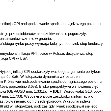
ie inflacja CPI nadspodziewanie spadła do najniższego poziomu
astroje przedsiębiorców nieoczekiwanie się pogorszyły.
onsumentów wzrosło w grudniu.
ańskiego rynku pracy wymaga kolejnych obniżek stóp funduszy
zemysłowa, inflacja PPI i płace w Polsce, decyzje ws. stóp
flacja CPI w USA.
yjskiej inflacji CPI dostarczyły ważkiego argumentu politykom
ką stóp BoE. W listopadzie dynamika wzrostu cen
 Królestwie nadspodziewanie spadła do najniższego poziomu
3,5%; poprzednio 3,6%). Bliska perspektywa wznowienia cięć
untowi (GBP/USD min. 1,3311). ●
[DE]
Wśród walut G10, obok
D min. 1,1703). Wspólnej walucie zaszkodziła informacja o
strojów niemieckich przedsiębiorców. W grudniu indeks
z 88 pkt w listopadzie), podczas gdy rynek spodziewał się jego