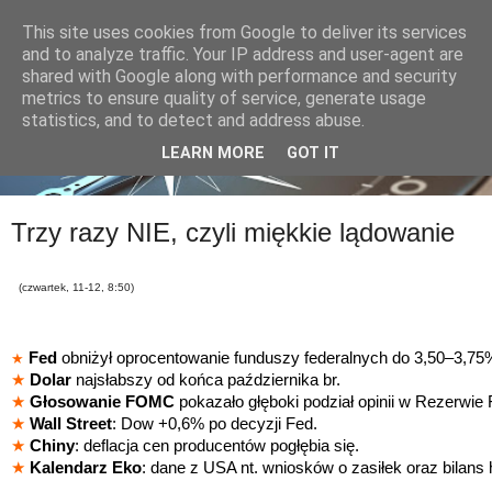
This site uses cookies from Google to deliver its services
and to analyze traffic. Your IP address and user-agent are
shared with Google along with performance and security
metrics to ensure quality of service, generate usage
statistics, and to detect and address abuse.
LEARN MORE
GOT IT
Trzy razy NIE, czyli miękkie lądowanie
(czwartek, 11-12, 8:50)
Fed
obniżył oprocentowanie funduszy federalnych do 3,50–3,75
★
★
Dolar
najsłabszy od końca października br.
★
Głosowanie FOMC
pokazało głęboki podział opinii w Rezerwie 
★
Wall Street
: Dow +0,6% po decyzji Fed.
★
Chiny
: deflacja cen producentów pogłębia się.
★
Kalendarz Eko
: dane z USA nt. wniosków o zasiłek oraz bilans