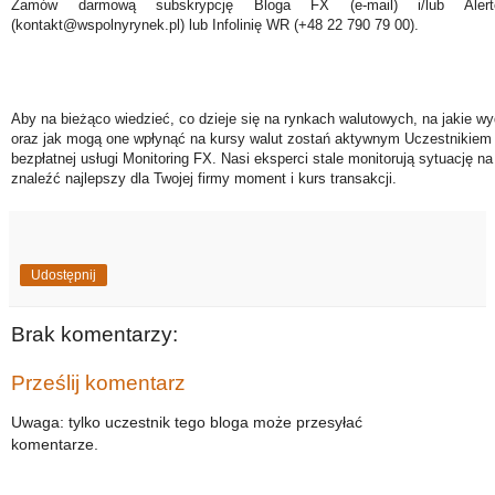
Zamów darmową subskrypcję Bloga FX (e-mail) i/lub Ale
(kontakt@wspolnyrynek.pl) lub Infolinię WR (+48 22 790 79 00).
Aby na bieżąco wiedzieć, co dzieje się na rynkach walutowych, na jakie wy
oraz jak mogą one wpłynąć na kursy walut zostań aktywnym Uczestnikiem 
bezpłatnej usługi Monitoring FX. Nasi eksperci stale monitorują sytuację n
znaleźć najlepszy dla Twojej firmy moment i kurs transakcji.
Udostępnij
Brak komentarzy:
Prześlij komentarz
Uwaga: tylko uczestnik tego bloga może przesyłać
komentarze.