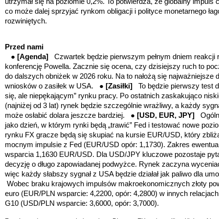
utrzymał się na poziomie 0,2%. To potwierdza, że globalny impuls 
co może dalej sprzyjać rynkom obligacji i polityce monetarnego ła
rozwiniętych.
Przed nami
●
[Agenda]
Czwartek będzie pierwszym pełnym dniem reakcji r
konferencję Powella. Zacznie się ocena, czy dzisiejszy ruch to po
do dalszych obniżek w 2026 roku. Na to nałożą się najważniejsze d
wniosków o zasiłek w USA. ●
[Zasiłki]
To będzie pierwszy test dl
się, ale niepękającym” rynku pracy. Po ostatnich zaskakująco nisk
(najniżej od 3 lat) rynek będzie szczególnie wrażliwy, a każdy sy
może osłabić dolara jeszcze bardziej. ●
[USD, EUR, JPY]
Ogóln
jako dzień, w którym rynki będą „trawić” Fed i testować nowe poz
rynku FX gracze będą się skupiać na kursie EUR/USD, który zbliż
mocnym impulsie z Fed (EUR/USD opór: 1,1730). Zakres ewentualn
wsparcia 1,1630 EUR/USD. Dla USD/JPY kluczowe pozostaje pyta
decyzję o długo zapowiadanej podwyżce. Rynek zaczyna wyceniać 
więc każdy słabszy sygnał z USA będzie działał jak paliwo dla um
Wobec braku krajowych impulsów makroekonomicznych złoty powi
euro (EUR/PLN wsparcie: 4,2200, opór: 4,2800) w innych relacjach
G10 (USD/PLN wsparcie: 3,6000, opór: 3,7000).