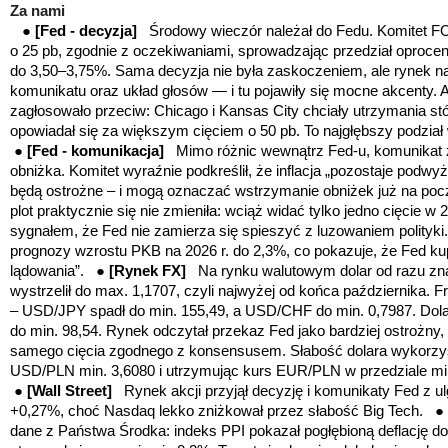
Za nami
●
[Fed - decyzja]
Środowy wieczór należał do Fedu. Komitet F
o 25 pb, zgodnie z oczekiwaniami, sprowadzając przedział oproce
do 3,50–3,75%. Sama decyzja nie była zaskoczeniem, ale rynek naj
komunikatu oraz układ głosów — i tu pojawiły się mocne akcenty. 
zagłosowało przeciw: Chicago i Kansas City chciały utrzymania st
opowiadał się za większym cięciem o 50 pb. To najgłębszy podzi
●
[Fed - komunikacja]
Mimo różnic wewnątrz Fed-u, komunikat zo
obniżka. Komitet wyraźnie podkreślił, że inflacja „pozostaje podwy
będą ostrożne – i mogą oznaczać wstrzymanie obniżek już na pocz
plot praktycznie się nie zmieniła: wciąż widać tylko jedno cięcie w 
sygnałem, że Fed nie zamierza się spieszyć z luzowaniem polityki
prognozy wzrostu PKB na 2026 r. do 2,3%, co pokazuje, że Fed ku
lądowania”. ●
[Rynek FX]
Na rynku walutowym dolar od razu zna
wystrzelił do max. 1,1707, czyli najwyżej od końca października. F
– USD/JPY spadł do min. 155,49, a USD/CHF do min. 0,7987. Dol
do min. 98,54. Rynek odczytał przekaz Fed jako bardziej ostrożny
samego cięcia zgodnego z konsensusem. Słabość dolara wykorzyst
USD/PLN min. 3,6080 i utrzymując kurs EUR/PLN w przedziale mi
●
[Wall Street]
Rynek akcji przyjął decyzję i komunikaty Fed z 
+0,27%, choć Nasdaq lekko zniżkował przez słabość Big Tech. ●
dane z Państwa Środka: indeks PPI pokazał pogłębioną deflację do