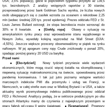
USA; 3,5% populacji), gdzie w poprzednim tygodniu przybyło aż 139,5
tys. bezrobotnych. Z analizy wstępnych raportów z 30 stanów,
przeprowadzonej przez bank Goldman Sachs wynika, że liczba nowych
osób ubiegających się o zasiłek wzrosła za oceanem o rekordowe 2,25
mln (wobec średniej 220 tys. przed epidemią). Prezes oddziału FED z St.
Louis James Bullard ostrzegł, że stopa bezrobocia może wzrosnąć do
30% w II kwartale. ●
[Giełdy, ropa]
Obawy o sytuację na
amerykańskim rynku pracy oraz wprowadzenie stanu wyjątkowego w
Nowym Jorku, wywołały kolejną wyprzedaż na Wall Street (DJIA:
-4,55%). Jeszcze większe przeceny obserwowaliśmy w piątek na rynku
naftowym. W jej apogeum ceny ropy Crude zniżkowały o ponad 20%,
spadając poniżej granicy 20 USD za baryłkę.
Przed nami
●
[Eko-tydzień]
Nowy tydzień przyniesie wiele wydarzeń
ekonomicznych, które mogą rzucić więcej światła na skomplikowaną i
niepewną sytuację makroekonomiczną na świecie, spowodowaną przez
pandemię koronawirusa. I tak już jutro poznamy wstępne wartości
marcowych indeksów PMI dla przemysłu i usług we Francji, w
Niemczech, w całej strefie euro oraz w Wielkiej Brytanii i w USA, a także
aktualny wynik przemysłowego indeksu publikowanego przez oddział
FED z Richmond. Analitycy podają, że w sektorze produkcyjnym po obu
stronach Atlantyku mamy do czynienia z największym przestojem w
pracy fabryk od czasu II wojny światowej. ●
[Scenariusze]
Prognozy