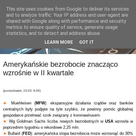
This site uses cookies from Google to deliver its services
and to analyze traffic. Your IP address and user-agent are
shared with Google along with performance and security
metrics to ensure quality of service, generate usage
statistics, and to detect and address abuse.
LEARN MORE
GOT IT
Amerykańskie bezrobocie znacząco
wzrośnie w II kwartale
(poniedziałek, 23-03, 8:00)
★
Muehleisen (
MFW
): ekspansyjne działania rządów oraz banków
centralnych były podjęte na tyle szybko, że powinny pomóc globalnej
gospodarce przetrwać szok związany z koronawirusem.
★
Wg Goldman Sachs liczba nowych bezrobotnych w
USA
wzrosła w
poprzednim tygodniu o rekordowe 2,25 mln.
★
Bullard (
FED
): amerykańska stopa bezrobocia może wzrosnąć do 30%