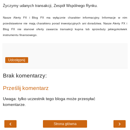
Życzymy udanych transakcji, Zespół Wspólnego Rynku.
Nasze Alerty FX i Blog FX ma wyłącznie charakter informacyjny. Informacje w nim
przedstawione nie mają charakteru porad inwestycyjnych ani doradztwa. Nasze Alerty FX i
Blog FX nie stanowi oferty zawarcia transakcji kupna lub sprzedaży jakiegokolwiek
instrumentu finansowego.
Udostępnij
Brak komentarzy:
Prześlij komentarz
Uwaga: tylko uczestnik tego bloga może przesyłać
komentarze.
‹
›
Strona główna