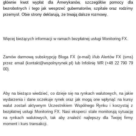
głównie kwot wypłat dla Amerykanów, szczegółów pomocy dla
bezrobotnych i tego jak wesprzeć gubernatorów, szpitale oraz rodzimy
przemysł. Obie strony deklarują, że trwają dalsze rozmowy.
Więcej bieżących informacji w ramach bezpłatnej usługi Monitoring FX.
Zamów darmową subskrypcję Bloga FX (e-mail) i/lub Alertów FX (sms)
przez email (kontakt@wspolnyrynek.pl) lub Infolinię WR (+48 22 790 79
00).
Aby na bieżąco wiedzieć, co dzieje się na rynkach walutowych, na jakie
wydarzenia i dane oczekuje rynek oraz jak mogą one wpłynąć na kursy
walut zostań aktywnym Uczestnikiem Wspólnego Rynku i korzystaj z
bezpłatnej usługi Monitoring FX. Nasi eksperci stale monitorują sytuację
na rynkach walutowych, tak aby znaleźć najlepszy dla Twojej firmy
moment i kurs transakcji.