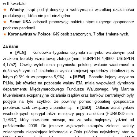
w II kwartale.
★
Włochy
: rząd podjął decyzję o wstrzymaniu wszelkiej działalności
produkcyjnej, która nie jest niezbędna.
★
Senat USA
odrzucił propozycję pakietu stymulującego gospodarkę
podczas pandemii.
★
Koronawirus w Polsce
: 649 osób zarażonych, 7 ofiar śmiertelnych.
Za nami
●
[PLN]
Końcówka tygodnia upłynęła na rynku walutowym pod
znakiem korekty wzrostowej złotego (min. EUR/PLN 4,4860, USD/PLN
4,1752). Chwilę wytchnienia przyniosła polskiej walucie wiadomość o
dużo wyższym niż zakładano wyniku krajowej sprzedaży detalicznej w
lutym (9,6% r/r vs prognoza 5,9%). ●
[MFW]
Ponadto kojący wpływ na
PLNa, jak również na pozostałe waluty EM, miała wypowiedź dyrektora
departamentu Międzynarodowego Funduszu Walutowego. Wg Martina
Muehleisena ekspansyjne działania rządów oraz banków centralnych były
podjęte na tyle szybko, że powinny pomóc globalnej gospodarce
przetrwać szok związany z pandemią. ●
[USD]
Odbiciu walut rynków
wschodzących sprzyjał także mniejszy popyt na dolara (EUR/USD min.
1,0637), który nawiasem mówiąc, ma za sobą najlepszy tydzień od
października 2008. Do jeszcze większych zakupów zielonej waluty
zniechęcały niepokojące informacje z Ohio (siódmy największy stan w