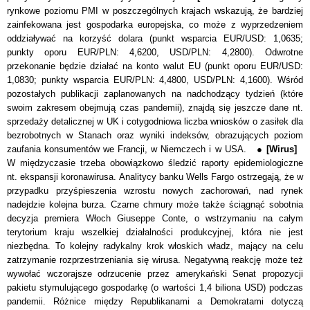
rynkowe poziomu PMI w poszczególnych krajach wskazują, że bardziej
zainfekowana jest gospodarka europejska, co może z wyprzedzeniem
oddziaływać na korzyść dolara
(punkt wsparcia EUR/USD: 1,0635;
punkty oporu EUR/PLN: 4,6200, USD/PLN: 4,2800)
. Odwrotne
przekonanie będzie działać na konto walut EU
(punkt oporu EUR/USD:
1,0830; punkty wsparcia EUR/PLN: 4,4800, USD/PLN: 4,1600)
. Wśród
pozostałych publikacji zaplanowanych na nadchodzący tydzień (które
swoim zakresem obejmują czas pandemii), znajdą się jeszcze dane nt.
sprzedaży detalicznej w UK i
cotygodniowa liczba
wniosków o zasiłek dla
bezrobotnych w Stanach oraz wyniki indeksów, obrazujących poziom
zaufania konsumentów we Francji, w Niemczech i w USA. ●
[Wirus]
W międzyczasie trzeba obowiązkowo śledzić raporty epidemiologiczne
nt. ekspansji koronawirusa. Analitycy banku Wells Fargo ostrzegają, że w
przypadku przyśpieszenia wzrostu nowych zachorowań, nad rynek
nadejdzie kolejna burza. C
zarne chmury może także ściągnąć
sobotnia
decyzja premiera Włoch Giuseppe Conte, o wstrzymaniu na całym
terytorium kraju wszelkiej działalności produkcyjnej, która nie jest
niezbędna. To kolejny radykalny krok włoskich władz, mający na celu
zatrzymanie rozprzestrzeniania się wirusa. Negatywną reakcję może też
wywołać wczorajsze odrzucenie przez amerykański Senat propozycji
pakietu stymulującego gospodarkę (o wartości 1,4 biliona USD) podczas
pandemii.
Różnice między Republikanami a Demokratami dotyczą