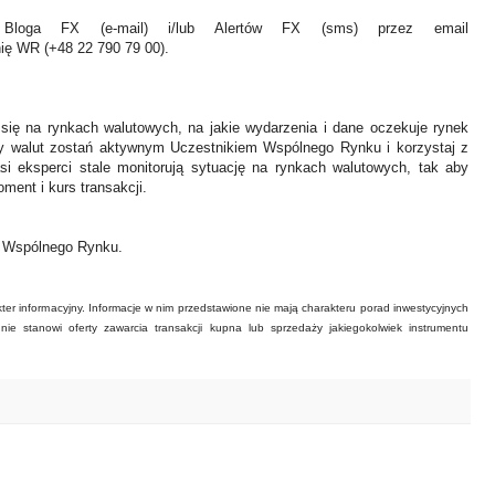
Bloga FX (e-mail) i/lub Alertów FX (sms) przez email
nię WR (+48 22 790 79 00).
 się na rynkach walutowych, na jakie wydarzenia i dane oczekuje rynek
y walut zostań aktywnym Uczestnikiem Wspólnego Rynku i korzystaj z
asi eksperci stale monitorują sytuację na rynkach walutowych, tak aby
ment i kurs transakcji.
ł Wspólnego Rynku.
ter informacyjny. Informacje w nim przedstawione nie mają charakteru porad inwestycyjnych
ie stanowi oferty zawarcia transakcji kupna lub sprzedaży jakiegokolwiek instrumentu