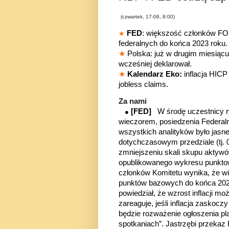
(czwartek, 17-06, 8:00)
FED
: większość członków F
★
federalnych do końca 2023 roku.
★
Polska: już w drugim miesiąc
wcześniej deklarował.
★
Kalendarz Eko:
inflacja HICP
jobless claims.
Za nami
[FED]
W środę uczestnicy 
●
wieczorem, posiedzenia Federal
wszystkich analityków było jas
dotychczasowym przedziale (tj. 
zmniejszeniu skali skupu aktywó
opublikowanego wykresu punktowe
członk
ó
w Komitetu wynika, że w
punktów bazowych do końca 2023
powiedział, że wzrost inflacji m
zareaguje, jeśli inflacja zasko
będzie rozważenie ogłoszenia p
spotkaniach”. Jastrzębi przeka