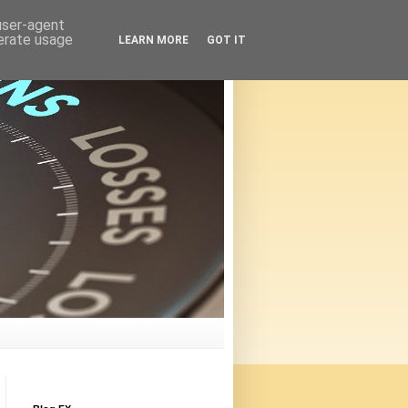
 user-agent
nerate usage
LEARN MORE
GOT IT