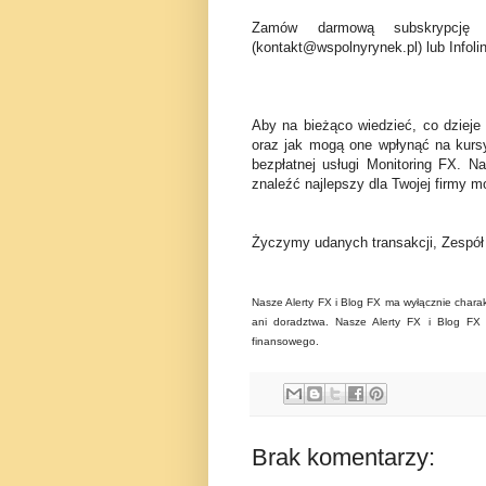
Zamów darmową subskrypcję 
(kontakt@wspolnyrynek.pl) lub Infoli
Aby na bieżąco wiedzieć, co dzieje
oraz jak mogą one wpłynąć na kurs
bezpłatnej usługi Monitoring FX. N
znaleźć najlepszy dla Twojej firmy mo
Życzymy udanych transakcji, Zespó
Nasze Alerty FX i Blog FX ma wyłącznie charak
ani doradztwa. Nasze Alerty FX i Blog FX n
finansowego.
Brak komentarzy: