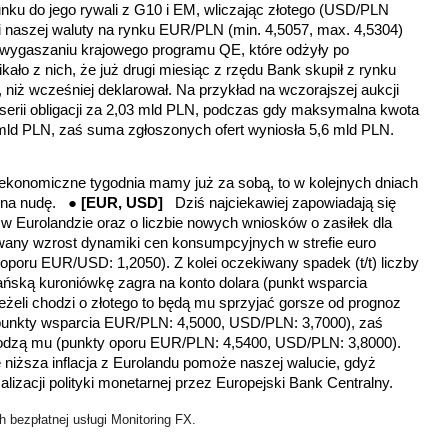
ku do jego rywali z G10 i EM, wliczając złotego (USD/PLN
i naszej waluty na rynku EUR/PLN (min. 4,5057, max. 4,5304)
 wygaszaniu krajowego programu QE, które odżyły po
ło z nich, że już drugi miesiąc z rzędu Bank skupił z rynku
, niż wcześniej deklarował. Na przykład na wczorajszej aukcji
serii obligacji za 2,03 mld PLN, podczas gdy maksymalna kwota
ld PLN, zaś suma zgłoszonych ofert wyniosła 5,6 mld PLN.
ekonomiczne tygodnia mamy już za sobą, to w kolejnych dniach
ć na nudę. ●
[EUR, USD]
Dziś najciekawiej zapowiadają się
P w Eurolandzie oraz o liczbie nowych wniosków o zasiłek dla
any wzrost dynamiki cen konsumpcyjnych w strefie euro
oporu EUR/USD: 1,2050). Z kolei oczekiwany spadek (t/t) liczby
ńską kuroniówkę zagra na konto dolara (punkt wsparcia
eżeli chodzi o złotego to będą mu sprzyjać gorsze od prognoz
punkty wsparcia EUR/PLN: 4,5000, USD/PLN: 3,7000)
, zaś
odzą mu (
punkty oporu EUR/PLN: 4,5400, USD/PLN: 3,8000)
.
że niższa inflacja z Eurolandu pomoże naszej walucie, gdyż
izacji polityki monetarnej przez Europejski Bank Centralny.
 bezpłatnej usługi Monitoring FX.