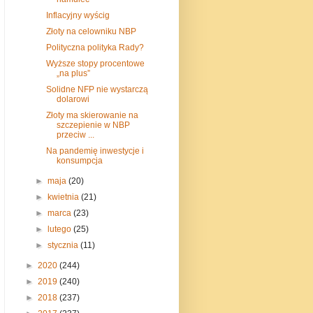
Inflacyjny wyścig
Złoty na celowniku NBP
Polityczna polityka Rady?
Wyższe stopy procentowe
„na plus”
Solidne NFP nie wystarczą
dolarowi
Złoty ma skierowanie na
szczepienie w NBP
przeciw ...
Na pandemię inwestycje i
konsumpcja
►
maja
(20)
►
kwietnia
(21)
►
marca
(23)
►
lutego
(25)
►
stycznia
(11)
►
2020
(244)
►
2019
(240)
►
2018
(237)