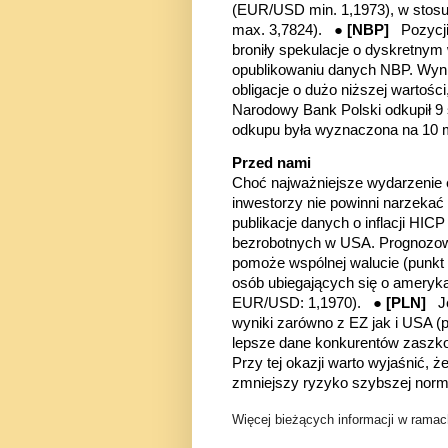
(EUR/USD min. 1,1973), w stosun
max. 3,7824). ●
[NBP]
Pozycj
broniły
spekulacje o dyskretnym
opublikowaniu danych NBP. Wynika
obligacje o dużo niższej wartości
Narodowy Bank Polski odkupił 9 
odkupu była wyznaczona na 10 m
Przed nami
Choć najważniejsze wydarzenie 
inwestorzy nie powinni narzeka
publikacje danych o inflacji HIC
bezrobotnych w USA.
Prognozow
pomoże wspólnej walucie (punkt 
osób ubiegających się o ameryka
EUR/USD: 1,1970). ●
[PLN]
J
wyniki zarówno z EZ jak i USA
(
lepsze dane konkurentów zaszk
Przy tej okazji warto wyjaśnić, 
zmniejszy ryzyko szybszej normal
Więcej bieżących informacji w ramach