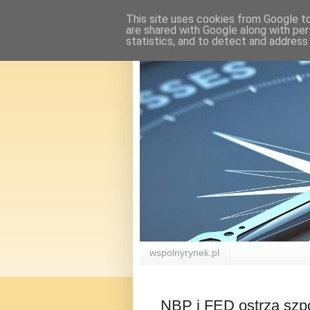
This site uses cookies from Google to 
are shared with Google along with per
statistics, and to detect and address
wspolnyrynek.pl
NBP i FED ostrzą szp