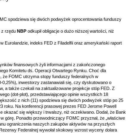
OMC spodziewa się dwóch podwyżek oprocentowania funduszy
u z rzędu
NBP
odkupił obligacje o dużo niższej wartości, niż
 w Eurolandzie, indeks
FED z Filadelfii
oraz amerykański raport
rynków finansowych żyli informacjami z zakończonego
nego Komitetu ds. Operacji Otwartego Rynku. Choć dla
ne, że FOMC utrzyma stopy funduszy federalnych w
0-0,25%), inwestorzy zastanawiali się, czy dyskutowano o
w, a także czekali na zaktualizowane projekcje stóp FED. Z
go (dot-plot), przedstawiającego opinie wszystkich 18
iększość z nich (11) spodziewa się dwóch podwyżek stóp po 25
 roku. Na konferencji prasowej prezes FED Jerome Powell
oże okazać się większy i trwalszy, niż oczekiwano. Dodał, że Bank
czy w górę. Ponadto przewodniczący FOMC przyznał, że „właściwe
lanu ograniczenia naszych zakupów aktywów na przyszłych
z Rezerwy Federalnej wywołał skokowy wzrost wyceny dolara