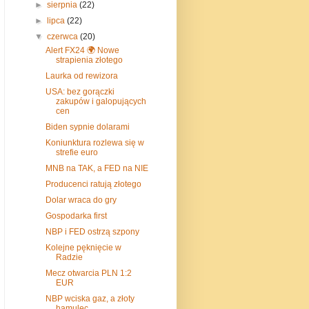
►
sierpnia
(22)
►
lipca
(22)
▼
czerwca
(20)
Alert FX24 🌍 Nowe
strapienia złotego
Laurka od rewizora
USA: bez gorączki
zakupów i galopujących
cen
Biden sypnie dolarami
Koniunktura rozlewa się w
strefie euro
MNB na TAK, a FED na NIE
Producenci ratują złotego
Dolar wraca do gry
Gospodarka first
NBP i FED ostrzą szpony
Kolejne pęknięcie w
Radzie
Mecz otwarcia PLN 1:2
EUR
NBP wciska gaz, a złoty
hamulec