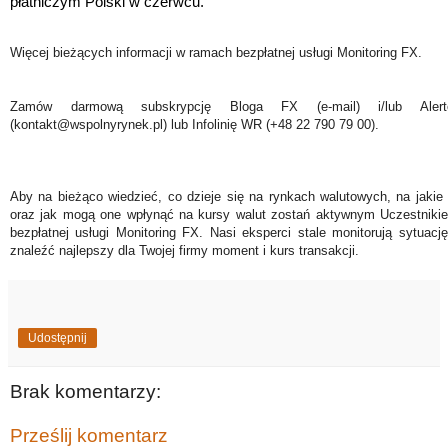
płatniczym Polski w czerwcu.
Więcej bieżących informacji w ramach bezpłatnej usługi Monitoring FX.
Zamów darmową subskrypcję Bloga FX (e-mail) i/lub Ale
(kontakt@wspolnyrynek.pl) lub Infolinię WR (+48 22 790 79 00).
Aby na bieżąco wiedzieć, co dzieje się na rynkach walutowych, na jakie
oraz jak mogą one wpłynąć na kursy walut zostań aktywnym Uczestniki
bezpłatnej usługi Monitoring FX. Nasi eksperci stale monitorują sytuac
znaleźć najlepszy dla Twojej firmy moment i kurs transakcji.
Udostępnij
Brak komentarzy:
Prześlij komentarz