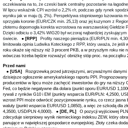
oczekiwania na to, że czeski bank centralny pozostanie na łagodn
W lipcu wskaźnik CPI wzrósł o 2,2% r/r, podczas gdy rynek spodz
wyniku jak w maju (tj. 2%). Perspektywa stopniowego luzowania
sprzyjała koronie (EUR/CZK min. 25,13) oraz jej kuzynom z Reg
złotemu dopomogła korekta wzrostowa na warszawskiej Giełdzie 
Dzięki odbiciu o 3,42% WIG20 był wczoraj najbardziej zyskujący
świecie.
●
[RPP]
Profity naszego pieniądza (EUR/PLN min. 4,3
limitowała opinia Ludwika Koteckiego z RPP, który uważa, że j
eśli
roku okaże się niższy niż 3 procent PKB, a w przyszłym roku nie na
wówczas trzeba będzie rozważyć obniżkę stóp proc. na początku 
Przed nami
●
[USA]
Rozgrzewką
przed jutrzejszymi, arcyważnymi danymi o
dzisiejsze ogłoszenie amerykańskiego raportu PPI. Prognozowany
producentów w lipcu może zachęcić inwestorów do gry na niższy C
Fed, co będzie negatywne dla dolara
(punkt oporu EUR/USD 1,100
rywali
z rynków G10 i EM (punkty wsparcia EUR/PLN: 4,2500, USD
wzrost PPI może odwrócić pozycjonowanie rynku, co rzecz jasna b
waluty
(punkt wsparcia EUR/USD 1,0850),
a więc ze szkodą dla z
4,3500, USD/PLN 4,0000).
●
[DE, PL]
O pozycji wyjściowej PLN
zdecyduje sierpniowy wynik niemieckiego indeksu ZEW, który obr
panujące w największej gospodarce europejskiej. Złoty czeka doda