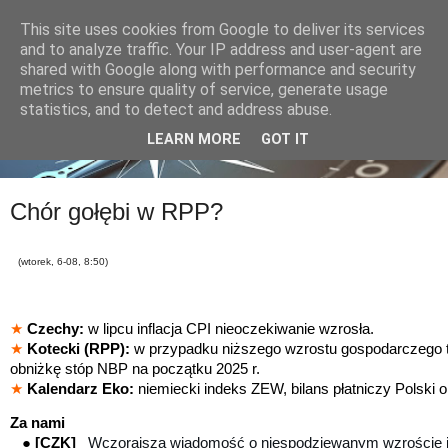
This site uses cookies from Google to deliver its services
and to analyze traffic. Your IP address and user-agent are
shared with Google along with performance and security
metrics to ensure quality of service, generate usage
statistics, and to detect and address abuse.
LEARN MORE
GOT IT
Chór gołębi w RPP?
(wtorek, 6-08, 8:50)
★
Czechy:
w lipcu inflacja CPI nieoczekiwanie wzrosła.
★
Kotecki (RPP):
w przypadku niższego wzrostu gospodarczego 
obniżkę stóp NBP na początku 2025 r.
★
Kalendarz Eko:
niemiecki indeks ZEW, bilans płatniczy Polski o
Za nami
●
[CZK]
Wczorajsza wiadomość o niespodziewanym wzroście in