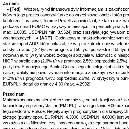
Za nami
●
[Fed]
Wczoraj
rynki finansowe żyły informacjami z zakończo
którym jego prezes otworzył furtkę do wrześniowej obniżki stóp 
konferencji prasowej Jerome Powell zapowiedział, że taka możliwoś
podczas obrad FOMC w przyszłym miesiącu. Ta perspektywa szk
max. 1,0835, USD/PLN min. 3,9524) oraz sprzyjała jego rywalom z
wschodzących. ●
[ADP]
Dodatkowym, makroekonomicznym obci
stał się raport ADP, który pokazał, że w lipcu zatrudnienie w sekt
od stycznia br. (122 tys. vs prognoza 150 tys.; poprzednio 155 tys
notowań euro (w tym wobec złotego) sprzyjała wiadomość o niespo
HICP w strefie euro (2,6% r/r vs prognoza 2,5%; poprzednio 2,5%)
polityków Europejskiego Banku Centralnego do kolejnej obniżki st
naszej waluty nie powstrzymała informacja o znacznym wzroście kra
(4,2% r/r vs prognoza 4,4%; poprzednio 2,6%). W krytycznym punkc
EUR/PLN dotarł do granicy 4,30 (max. 4,2992).
Przed nami
Makroekonomiczny sierpień
rozpocznie się od publikacji wskaźn
koniunktury w przemyśle. ●
[PMI PL]
Już o godzinie 9:00 pozn
tego sektora w Polsce. Negatywnym prognostykiem dla krajowych 
złotego (
punkty oporu EUR/PLN: 4,3000, USD/PLN: 4,0000
) jest 
wskaźnika dla Niemiec, czyli naszego największego partnera handl
wykażą się odpornością na przemysłowy regres za Odrą, złoty mó