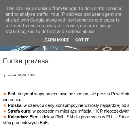
This site uses cookies from Google to deliver its services
and to analyze traffic. Your IP address and user-agent are
shared with Google along with performance and security
metrics to ensure quality of service, generate usage
statistics, and to detect and address abuse.
LEARN MORE
GOT IT
Furtka prezesa
(czwartek, 01-08, 8:50)
★
Fed
utrzymał stopy procentowe bez zmian, ale prezes Powell otw
wrześniu.
★
Polska
: w czerwcu ceny konsumpcyjne wzrosły najbardziej od s
★
Strefa euro
: w poprzednim miesiącu inflacja HICP nieoczekiwan
★
Kalendarz Eko
: indeksy PMI, ISM dla przemysłu w EU i USA or
stóp procentowych BoE.