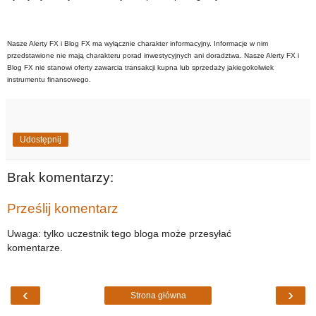
Nasze Alerty FX i Blog FX ma wyłącznie charakter informacyjny. Informacje w nim
przedstawione nie mają charakteru porad inwestycyjnych ani doradztwa. Nasze Alerty FX i
Blog FX nie stanowi oferty zawarcia transakcji kupna lub sprzedaży jakiegokolwiek
instrumentu finansowego.
Udostępnij
Brak komentarzy:
Prześlij komentarz
Uwaga: tylko uczestnik tego bloga może przesyłać
komentarze.
‹
›
Strona główna