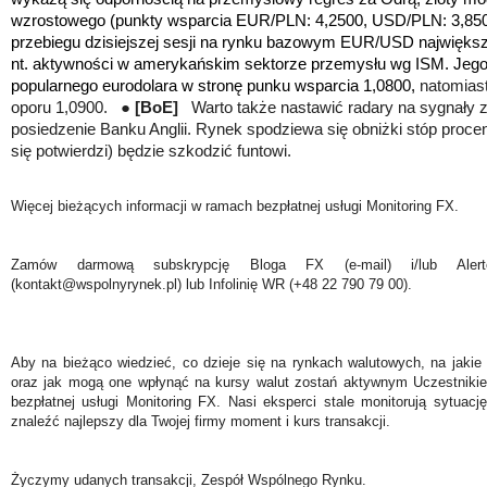
wzrostowego
(punkty wsparcia EUR/PLN: 4,2500, USD/PLN: 3,85
przebiegu dzisiejszej sesji na rynku bazowym EUR/USD najwięk
nt. aktywności w amerykańskim sektorze przemysłu wg ISM. Jego
popularnego eurodolara w stronę punku wsparcia 1,0800,
natomias
oporu 1,0900. ●
[BoE]
Warto także nastawić radary na sygnały 
posiedzenie Banku Anglii. Rynek spodziewa się obniżki stóp procen
się potwierdzi) będzie szkodzić funtowi.
Więcej bieżących informacji w ramach bezpłatnej usługi Monitoring FX.
Zamów darmową subskrypcję Bloga FX (e-mail) i/lub Ale
(kontakt@wspolnyrynek.pl) lub Infolinię WR (+48 22 790 79 00).
Aby na bieżąco wiedzieć, co dzieje się na rynkach walutowych, na jakie
oraz jak mogą one wpłynąć na kursy walut zostań aktywnym Uczestniki
bezpłatnej usługi Monitoring FX. Nasi eksperci stale monitorują sytuac
znaleźć najlepszy dla Twojej firmy moment i kurs transakcji.
Życzymy udanych transakcji, Zespół Wspólnego Rynku.