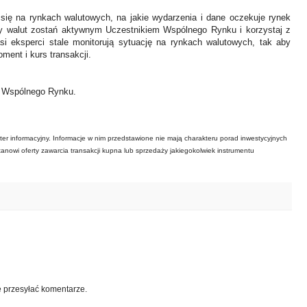
 się na rynkach walutowych, na jakie wydarzenia i dane oczekuje rynek
y walut zostań aktywnym Uczestnikiem Wspólnego Rynku i korzystaj z
asi eksperci stale monitorują sytuację na rynkach walutowych, tak aby
ment i kurs transakcji.
ł Wspólnego Rynku.
ter informacyjny. Informacje w nim przedstawione nie mają charakteru porad inwestycyjnych
tanowi oferty zawarcia transakcji kupna lub sprzedaży jakiegokolwiek instrumentu
e przesyłać komentarze.