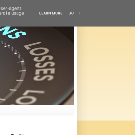
 user-agent
nerate usage
LEARN MORE
GOT IT