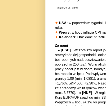
(piątek, 9-08, 8:50)
★
USA:
w poprzednim tygodniu l
roku.
★
Węgry:
w lipcu inflacja CPI 
★
Kalendarz Eko:
dane nt. zatr
Za nami
●
[USD]
Wczorajszy raport
j
amerykańskiej gospodarki i dola
bezrobotnych nadspodziewanie sp
poprzednio 250 tys.). Wg anali
pracy nadal jest w dobrej kondy
bezrobocia w lipcu.
Pod wpływem
granicy 1,09 (min. 1,0881), a a
+1,76%, S&P 500: +2,30%, Nas
ze sprzedaży walut rynków wsc
max. 3,9770). ●
[HUF]
W
regi
Kurs EUR/HUF spadł do min. 395
Węgrzech w lipcu (4,1% vs progn