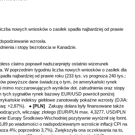
iczba nowych wniosków o zasiłek spadła najbardziej od prawie
nadspodziewanie wzrosła.
udnienia i stopy bezrobocia w Kanadzie.
obless claims
poprawił nadszarpnięty ostatnio wizerunek
ra. W poprzednim tygodniu liczba nowych wniosków o zasiłek dla
adła najbardziej od prawie roku
(233 tys. vs prognoza 240 tys.;
tyków powyższe dane świadczą o tym, że amerykański rynek
cji mimo rozczarowujących wyników dot. zatrudnienia oraz stopy
 tych sygnałów rynek bazowy EUR/USD powrócił poniżej
merykańskie indeksy giełdowe zanotowały pokaźne wzrosty (DJIA:
daq: +2,87%). ●
[PLN]
Zakupy dolara były finansowane także
hodzących, wliczając złotego (EUR/PLN max. 4,3277, USD/PLN
onie Europy Środkowo-Wschodniej pozytywnie wyróżnił się forint.
,89 po wiadomości o nadspodziewanym wzroście inflacji CPI na
oza 4%; poprzednio 3,7%). Zwiększyła ona oczekiwania na to,