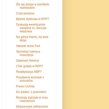
Źle się dzieje w państwie
niemieckim
Czas prezesa
Będzie dyskusja w RPP?
Dyskusja ewentualnie
zasadna vs. decyzja
właściwa
Na górze Harris, na dole
dolar
Otwarte drzwi Fed
Sprzedaż nakręca
inwestycje
Załamani Niemcy
Chór gołębi w RPP?
Reaktywacja NBP?
Pozytywny wniosek z
wniosków
Prawo Uchidy
Do piekła i z powrotem
Recesja zajrzała w oczy
inwestorom
Ekspresowe odkręcanie