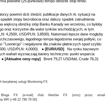
rzyma powolne (25-punkowe) tempo obniżek stóp MNB.
orzy powinni dziś śledzić publikacje danych nt. sytuacji na
 spadek stopy bezrobocia oraz dalszy spadek zatrudnienia
na większą obniżkę stóp Banku Kanady we wrześniu, co byłoby
ego oraz korzystne dla walut rynków wschodzących, w tym
LN: 4,2500, USD/PLN: 3,8500)
. Natomiast lepsze dane mogłyby
chczasowego, łagodnego tempa łagodzenia swojej polityki, co
o '"Loonie'go" i negatywne dla znaków płatniczych spod szyldu
3500, USD/PLN: 4,0000).
●
[EUR/USD]
Na rynku bazowym
h wahań wyznaczają bariery techniczne: punkt wsparcia
. ●
[
Aktualne ceny ropy]
Brent 79,27 USD/bbl, Crude 76,31
 bezpłatnej usługi Monitoring FX.
Bloga FX (e-mail) i/lub Alertów FX (sms) przez email
nię WR (+48 22 790 79 00).