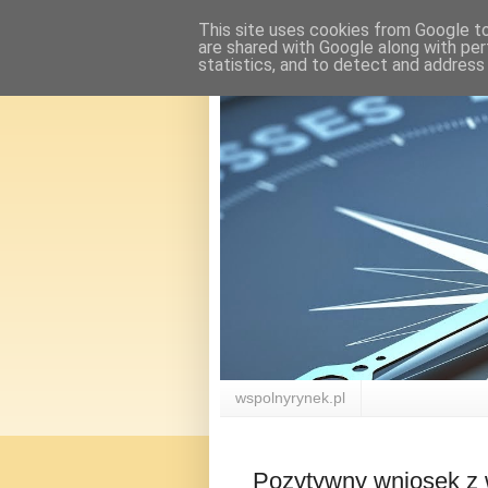
This site uses cookies from Google to 
are shared with Google along with per
statistics, and to detect and address
wspolnyrynek.pl
Pozytywny wniosek z