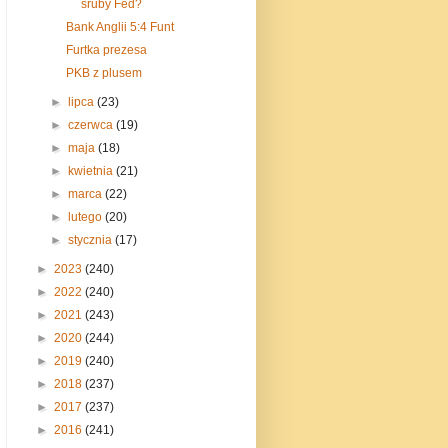
śruby Fed?
Bank Anglii 5:4 Funt
Furtka prezesa
PKB z plusem
►
lipca
(23)
►
czerwca
(19)
►
maja
(18)
►
kwietnia
(21)
►
marca
(22)
►
lutego
(20)
►
stycznia
(17)
►
2023
(240)
►
2022
(240)
►
2021
(243)
►
2020
(244)
►
2019
(240)
►
2018
(237)
►
2017
(237)
►
2016
(241)