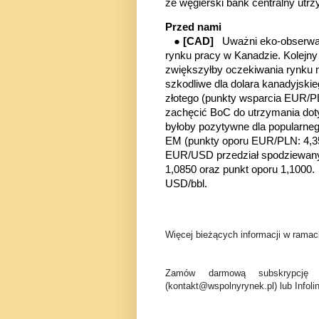
że węgierski bank centralny ut
Przed nami
●
[CAD]
Uważni
eko-obserwat
rynku pracy w Kanadzie. Kolejny
zwiększyłby oczekiwania rynku 
szkodliwe dla dolara kanadyjski
złotego
(punkty wsparcia EUR/P
zachęcić BoC do utrzymania doty
byłoby pozytywne dla popularneg
EM (punkty oporu EUR/PLN: 4,
EUR/USD przedział spodziewanyc
1,0850 oraz punkt oporu 1,1000
USD/bbl.
Więcej bieżących informacji w ramach
Zamów darmową subskrypcję 
(kontakt@wspolnyrynek.pl) lub Infoli