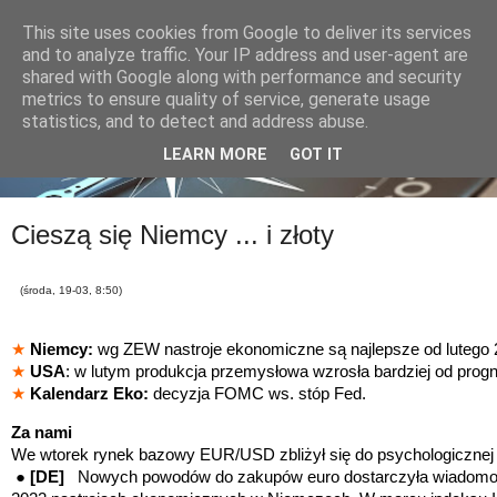
This site uses cookies from Google to deliver its services
and to analyze traffic. Your IP address and user-agent are
shared with Google along with performance and security
metrics to ensure quality of service, generate usage
statistics, and to detect and address abuse.
LEARN MORE
GOT IT
Cieszą się Niemcy ... i złoty
(środa, 19-03, 8:50)
★
Niemcy:
wg ZEW nastroje ekonomiczne są najlepsze od lutego 
★
USA
: w lutym produkcja przemysłowa wzrosła bardziej od prog
★
Kalendarz Eko:
decyzja FOMC ws. stóp Fed.
Za nami
We wtorek rynek bazowy EUR/USD zbliżył się do psychologicznej 
●
[DE
]
Nowych powodów do zakupów euro dostarczyła wiadomość