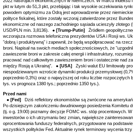
2022 nastrojach ekonomicznych w Niemczech. W marcu indeksu In
pkt w lutym do 51,3 pkt, przebijając i tak wysokie oczekiwania ryn
powodem optymizmu za Odrą jest wprowadzenie przez niemieckie 
polityce fiskalnej, które zostały wczoraj zatwierdzone przez Bund
ekonomiczne od naszego zachodniego sąsiada ucieszyły złotego 
USD/PLN min. 3,8136).
●
[Trump-Putin
]
Źródłem
geopolityczne
wczorajsza rozmowa telefoniczna prezydentów USA i Rosji ws. Uk
"dobrą i produktywną" i zapewnił, że będą współpracować na rzec
broni. Napisał na swoich mediach społecznościowych, że "uzgodn
zawieszenie broni w zakresie całej energii i infrastruktury, rozumi
pracować nad całkowitym zawieszeniem broni i ostatecznie nad za
między Rosją a Ukrainą”.
●
[USA
]
Zyski walut EU limitowały pr
niespodziewanym wzroście dynamiki produkcji przemysłowej (0,7
poprzednio 0,3%) oraz o najwyższej od roku liczbie rozpoczętyc
tys. vs prognoza 1380 tys.; poprzednio 1350 tys.).
Przed nami
●
[Fed
]
Dziś reflektory ekonomistów są zwrócone na amerykań
Po dzisiejszym zakończeniu dwudniowego posiedzenia Komitetu d
(tj. o g. 19:00) poznamy decyzje FOMC ws. stóp procentowych. 
inwestorów o ich utrzymaniu bez zmian
,
największe zainteresowan
oprocentowania funduszy federalnych, przygotowane na podstawie
wszystkich polityków Fed. Aktualnie rynek terminowy wycenia trzy