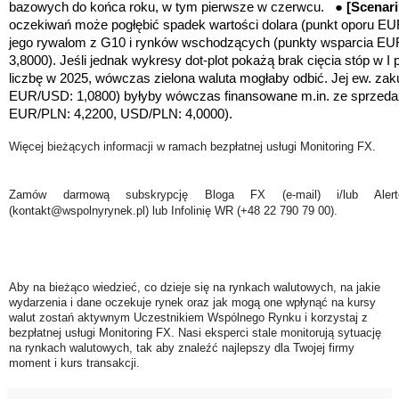
bazowych do końca roku, w tym pierwsze w czerwcu. ●
[Scenar
oczekiwań może pogłębić spadek wartości dolara
(punkt oporu EU
jego rywalom z G10 i rynków wschodzących (
punkty wsparcia E
3,8000). Jeśli jednak wykresy dot-plot pokażą brak cięcia stóp w I 
liczbę w 2025, wówczas zielona waluta mogłaby odbić
. Jej ew. za
EUR/USD: 1,0800) byłyby wówczas finansowane m.in. ze sprzedaż
EUR/PLN: 4,2200, USD/PLN: 4,0000).
Więcej bieżących informacji w ramach bezpłatnej usługi Monitoring FX.
Zamów darmową subskrypcję Bloga FX (e-mail) i/lub Ale
(kontakt@wspolnyrynek.pl) lub Infolinię WR (+48 22 790 79 00).
Aby na bieżąco wiedzieć, co dzieje się na rynkach walutowych, na jakie
wydarzenia i dane oczekuje rynek oraz jak mogą one wpłynąć na kursy
walut zostań aktywnym Uczestnikiem Wspólnego Rynku i korzystaj z
bezpłatnej usługi Monitoring FX. Nasi eksperci stale monitorują sytuację
na rynkach walutowych, tak aby znaleźć najlepszy dla Twojej firmy
moment i kurs transakcji.